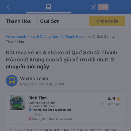
arrow_back
Tải app Vexere ngay!
Tải app Vexere
-30k
Mở app
Mở app
Nhận ưu đãi thành viên độc
-30k/ghế khi đặt vé máy bay qua
quyền
app
Thanh Hóa
Quế Sơn
Chọn ngày
Vé xe khách
xe đi Quảng Nam từ Thanh Hóa
xe đi Quế Sơn từ
Thanh Hóa
Đặt mua vé xe 4 nhà xe đi Quế Sơn từ Thanh
Hóa chất lượng cao và giá vé ưu đãi nhất
: 2
chuyến mỗi ngày
Vexere Team
Ngày cập nhật: 07/08/2026
Bình Tâm
4.6
Giường nằm 46 chỗ
(317 đánh giá)
Limousine 36 phòng
Thanh Hóa (Dọc Quốc lộ 1A)
12 giờ
Quảng Nam (Dọc Quốc lộ 1A)
Tài xế và lơ xe thái độ rất nhiệt tình, tận tâm, mình lên nhầm xe (cùng hãng,