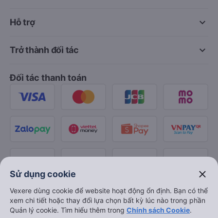
keyboard_arrow_down
Hỗ trợ
keyboard_arrow_down
Trở thành đối tác
Đối tác thanh toán
close
Sử dụng cookie
Vexere dùng cookie để website hoạt động ổn định. Bạn có thể
xem chi tiết hoặc thay đổi lựa chọn bất kỳ lúc nào trong phần
Quản lý cookie. Tìm hiểu thêm trong
Chính sách Cookie
.