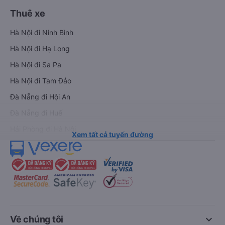
Thuê xe
Hà Nội đi Ninh Bình
Hà Nội đi Hạ Long
Hà Nội đi Sa Pa
Hà Nội đi Tam Đảo
Đà Nẵng đi Hội An
Đà Nẵng đi Huế
Hải Phòng đi Hà Nội
Xem tất cả tuyến đường
keyboard_arrow_down
Về chúng tôi