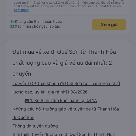
cùng tuyến) tài xế và lơ xe cả 2 xe đều rất tận tình giúp đỡ. Giá vé rẻ nhưng
chất lượng rất tốt, trong vé có kèm 1 bữa cơm tối. Xe xuất phát trễ so với
trên app 45p, nhưng do bão nên trời mưa rất to, có thể thông cảm được.
Xem thêm
99/10
Không cần thanh toán trước
Xem giá
Xác nhận chỗ ngay lập tức
Đặt mua vé xe đi Quế Sơn từ Thanh Hóa
chất lượng cao và giá vé ưu đãi nhất: 2
chuyến
Tư vấn TOP 1 xe khách đi Quế Sơn từ Thanh Hóa chất
lượng cao, uy tín, giá rẻ nhất 08/2026
🚌 1. Xe Bình Tâm khởi hành tại QL1A
Những câu hỏi thường gặp về tuyến xe từ Thanh Hóa
đi Quế Sơn
Thông tin tuyến đường
Giới thiệu tuyến đường xe đi Quế Sơn từ Thanh Hóa