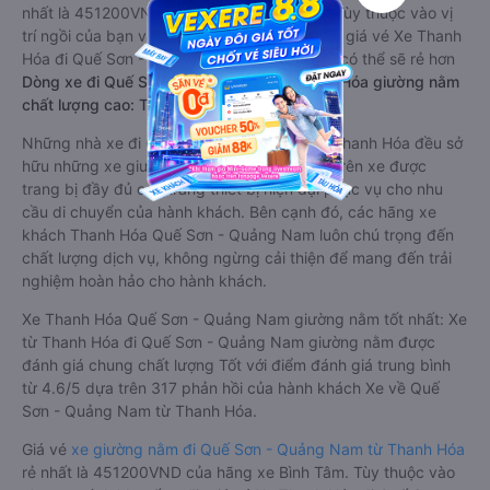
nhất là 451200VND của hãng xe Bình Tâm. Tùy thuộc vào vị
trí ngồi của bạn và chương trình khuyến mãi, giá vé Xe Thanh
Hóa đi Quế Sơn - Quảng Nam limousine này có thể sẽ rẻ hơn
Dòng xe đi Quế Sơn - Quảng Nam từ Thanh Hóa giường nằm
chất lượng cao: Thoải mái, giá cả tốt nhất
Những nhà xe đi Quế Sơn - Quảng Nam từ Thanh Hóa đều sở
hữu những xe giường nằm chất lượng cao. Trên xe được
trang bị đầy đủ các trang thiết bị hiện đại phục vụ cho nhu
cầu di chuyển của hành khách. Bên cạnh đó, các hãng xe
khách Thanh Hóa Quế Sơn - Quảng Nam luôn chú trọng đến
chất lượng dịch vụ, không ngừng cải thiện để mang đến trải
nghiệm hoàn hảo cho hành khách.
Xe Thanh Hóa Quế Sơn - Quảng Nam giường nằm tốt nhất: Xe
từ Thanh Hóa đi Quế Sơn - Quảng Nam giường nằm được
đánh giá chung chất lượng Tốt với điểm đánh giá trung bình
từ 4.6/5 dựa trên 317 phản hồi của hành khách Xe về Quế
Sơn - Quảng Nam từ Thanh Hóa.
Giá vé
xe giường nằm đi Quế Sơn - Quảng Nam từ Thanh Hóa
rẻ nhất là 451200VND của hãng xe Bình Tâm. Tùy thuộc vào