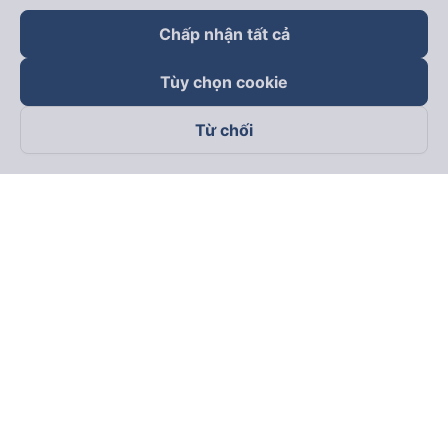
Chấp nhận tất cả
Tùy chọn cookie
Từ chối
Theo dõi chúng tôi trên
Facebook
Tiktok
Youtube
Công ty TNHH Thương Mại Dịch Vụ Vexere
Địa chỉ đăng ký kinh doanh: 8C Chữ Đồng Tử, Phường Tân
Sơn Nhất, TP. Hồ Chí Minh, Việt Nam
Địa chỉ
:
Lầu 2, toà nhà H3 Circo Hoàng Diệu, 384 Hoàng Diệu,
Phường Khánh Hội, TP Hồ Chí Minh, Việt Nam
Tầng 3, toà nhà 101 Láng Hạ, 101 Láng Hạ, Phường Láng, TP.
Hà Nội, Việt Nam
Giấy chứng nhận ĐKKD số 0315133726 do Sở KH và ĐT TP.
Hồ Chí Minh cấp lần đầu ngày 27/6/2018