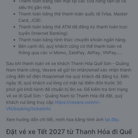
Thanh toán bằng tiền mặt tại các cửa hàng tiện lợi và
siêu thị gần nhà.
Thanh toán bằng thẻ thanh toán quốc tế (Visa, Master
Card, JCB).
Thanh toán bằng thẻ ATM đã đăng ký thanh toán trực
tuyến (Internet Banking).
Thanh toán bằng hình thức chuyển khoản ngân hàng.
Bên cạnh đó, quý khách cũng có thể thanh toán vé
thông qua các ví Momo, ZaloPay, AirPay, VNPay,…
Sau khi thanh toán vé xe khách Thanh Hóa Quế Sơn - Quảng
Nam thành công, Vexere sẽ gửi tin nhắn/email xác nhận thành
công đến số điện thoại/email mà quý khách đã đăng ký. Đến
ngày đi, quý khách vui lòng có mặt tại điểm đón trước 30
phút giờ khởi hành để chuẩn bị lên xe. Để kiểm tra tình trạng
vé xe đi Quế Sơn - Quảng Nam từ Thanh Hóa đã đặt, quý
khách vui lòng truy cập
https://vexere.com/vi-
VN/booking/ticketinfo
Xem hướng dẫn chi tiết, minh họa bằng hình ảnh
tại đây.
Đặt vé xe Tết 2027 từ Thanh Hóa đi Quế