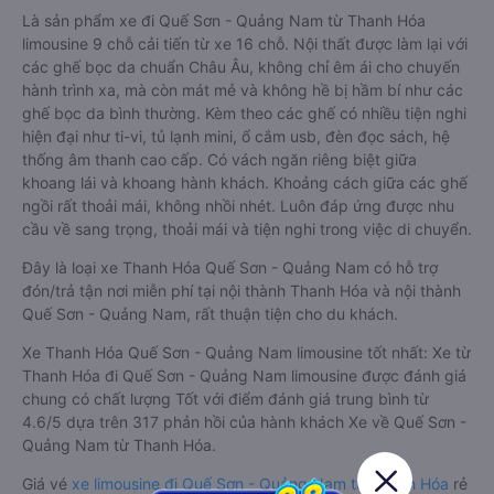
Là sản phẩm xe đi Quế Sơn - Quảng Nam từ Thanh Hóa
limousine 9 chỗ cải tiến từ xe 16 chỗ. Nội thất được làm lại với
các ghế bọc da chuẩn Châu Âu, không chỉ êm ái cho chuyến
hành trình xa, mà còn mát mẻ và không hề bị hầm bí như các
ghế bọc da bình thường. Kèm theo các ghế có nhiều tiện nghi
hiện đại như ti-vi, tủ lạnh mini, ổ cắm usb, đèn đọc sách, hệ
thống âm thanh cao cấp. Có vách ngăn riêng biệt giữa
khoang lái và khoang hành khách. Khoảng cách giữa các ghế
ngồi rất thoải mái, không nhồi nhét. Luôn đáp ứng được nhu
cầu về sang trọng, thoải mái và tiện nghi trong việc di chuyển.
Đây là loại xe Thanh Hóa Quế Sơn - Quảng Nam có hỗ trợ
đón/trả tận nơi miễn phí tại nội thành Thanh Hóa và nội thành
Quế Sơn - Quảng Nam, rất thuận tiện cho du khách.
Xe Thanh Hóa Quế Sơn - Quảng Nam limousine tốt nhất: Xe từ
Thanh Hóa đi Quế Sơn - Quảng Nam limousine được đánh giá
chung có chất lượng Tốt với điểm đánh giá trung bình từ
4.6/5 dựa trên 317 phản hồi của hành khách Xe về Quế Sơn -
Quảng Nam từ Thanh Hóa.
Giá vé
xe limousine đi Quế Sơn - Quảng Nam từ Thanh Hóa
rẻ