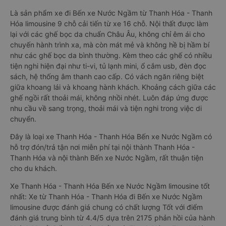
Là sản phẩm xe đi Bến xe Nước Ngầm từ Thanh Hóa - Thanh
Hóa limousine 9 chỗ cải tiến từ xe 16 chỗ. Nội thất được làm
lại với các ghế bọc da chuẩn Châu Âu, không chỉ êm ái cho
chuyến hành trình xa, mà còn mát mẻ và không hề bị hầm bí
như các ghế bọc da bình thường. Kèm theo các ghế có nhiều
tiện nghi hiện đại như ti-vi, tủ lạnh mini, ổ cắm usb, đèn đọc
sách, hệ thống âm thanh cao cấp. Có vách ngăn riêng biệt
giữa khoang lái và khoang hành khách. Khoảng cách giữa các
ghế ngồi rất thoải mái, không nhồi nhét. Luôn đáp ứng được
nhu cầu về sang trọng, thoải mái và tiện nghi trong việc di
chuyển.
Đây là loại xe Thanh Hóa - Thanh Hóa Bến xe Nước Ngầm có
hỗ trợ đón/trả tận nơi miễn phí tại nội thành Thanh Hóa -
Thanh Hóa và nội thành Bến xe Nước Ngầm, rất thuận tiện
cho du khách.
Xe Thanh Hóa - Thanh Hóa Bến xe Nước Ngầm limousine tốt
nhất: Xe từ Thanh Hóa - Thanh Hóa đi Bến xe Nước Ngầm
limousine được đánh giá chung có chất lượng Tốt với điểm
đánh giá trung bình từ 4.4/5 dựa trên 2175 phản hồi của hành