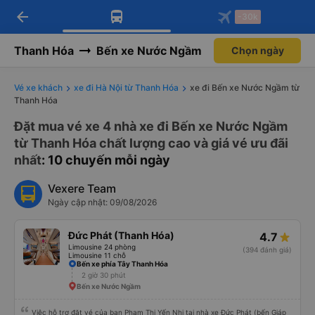
arrow_back
Tải app Vexere ngay!
Tải app Vexere
-30k
Mở app
Mở app
Nhận ưu đãi thành viên độc
-30k/ghế khi đặt vé máy bay qua
quyền
app
Thanh Hóa
Bến xe Nước Ngầm
Chọn ngày
Vé xe khách
xe đi Hà Nội từ Thanh Hóa
xe đi Bến xe Nước Ngầm từ
Thanh Hóa
Đặt mua vé xe 4 nhà xe đi Bến xe Nước Ngầm
từ Thanh Hóa chất lượng cao và giá vé ưu đãi
nhất
: 10 chuyến mỗi ngày
Vexere Team
Ngày cập nhật: 09/08/2026
Đức Phát (Thanh Hóa)
4.7
Limousine 24 phòng
(394 đánh giá)
Limousine 11 chỗ
Bến xe phía Tây Thanh Hóa
2 giờ 30 phút
Bến xe Nước Ngầm
Việc hỗ trợ đặt vé của bạn Phạm Thị Yến Nhi tại nhà xe Đức Phát (bến Giáp