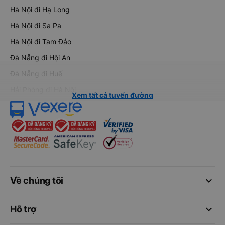
Hà Nội đi Hạ Long
Hà Nội đi Sa Pa
Hà Nội đi Tam Đảo
Đà Nẵng đi Hội An
Đà Nẵng đi Huế
Hải Phòng đi Hà Nội
Xem tất cả tuyến đường
keyboard_arrow_down
Về chúng tôi
keyboard_arrow_down
Hỗ trợ