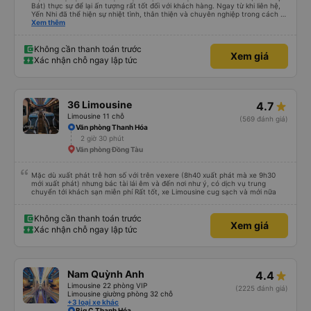
Bát) thực sự để lại ấn tượng rất tốt đối với khách hàng. Ngay từ khi liên hệ,
Yến Nhi đã thể hiện sự nhiệt tình, thân thiện và chuyên nghiệp trong cách tư
vấn. Mọi thắc mắc đều được giải đáp rõ ràng, nhanh chóng, giúp khách hàng
Xem thêm
dễ dàng lựa chọn chuyến xe phù hợp với nhu cầu của mình. Không chỉ dừng
lại ở việc cung cấp thông tin, Yến Nhi còn chủ động hỗ trợ trong suốt quá
trình đặt vé, từ việc giữ chỗ, xác nhận thông tin đến nhắc nhở giờ xe chạy.
Không cần thanh toán trước
Xem giá
Sự tận tâm và chu đáo này giúp khách hàng cảm thấy yên tâm và tin tưởng
Xác nhận chỗ ngay lập tức
hơn khi sử dụng dịch vụ của nhà xe Đức Phát. Thái độ làm việc nghiêm túc,
trách nhiệm cùng phong cách phục vụ chuyên nghiệp của Yến Nhi đã góp
phần nâng cao chất lượng dịch vụ chung, đồng thời tạo dựng hình ảnh tích
cực cho nhà xe trong mắt khách hàng. Đây thực sự là một tấm gương đáng
khen ngợi trong lĩnh vực dịch vụ vận tải hành khách.
36 Limousine
4.7
Limousine 11 chỗ
(569 đánh giá)
Văn phòng Thanh Hóa
2 giờ 30 phút
Văn phòng Đồng Tàu
Mặc dù xuất phát trễ hơn số với trên vexere (8h40 xuất phát mà xe 9h30
mới xuất phát) nhưng bác tài lái êm và đến nơi như ý, có dịch vụ trung
chuyển tới khách sạn miễn phí Rất tốt, xe Limousine cug sạch và mới nữa
Không cần thanh toán trước
Xem giá
Xác nhận chỗ ngay lập tức
Nam Quỳnh Anh
4.4
Limousine 22 phòng VIP
(2225 đánh giá)
Limousine giường phòng 32 chỗ
+3 loại xe khác
Big C Thanh Hóa