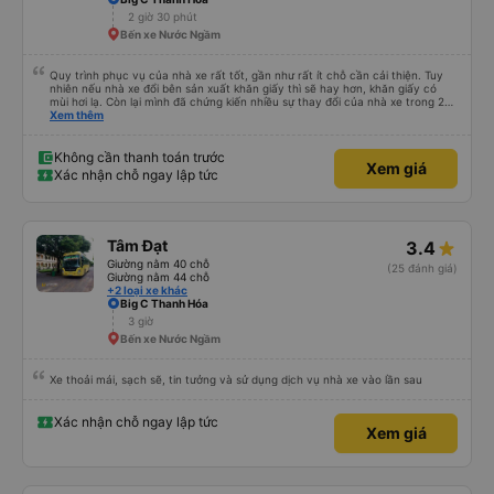
2 giờ 30 phút
Bến xe Nước Ngầm
Quy trình phục vụ của nhà xe rất tốt, gần như rất ít chỗ cần cải thiện. Tuy
nhiên nếu nhà xe đổi bên sản xuất khăn giấy thì sẽ hay hơn, khăn giấy có
mùi hơi lạ. Còn lại mình đã chứng kiến nhiều sự thay đổi của nhà xe trong 2
tháng vừa rồi: tài xế và phụ xe ngày càng thân thiện, quy trình phục vụ rõ
Xem thêm
ràng và phục vụ nhanh chóng, đã giải quyết điểm nghẽn trung chuyển ở Hà
Nội khi đã phân vùng từng xe
Không cần thanh toán trước
Xem giá
Xác nhận chỗ ngay lập tức
Tâm Đạt
3.4
Giường nằm 40 chỗ
(25 đánh giá)
Giường nằm 44 chỗ
+2 loại xe khác
Big C Thanh Hóa
3 giờ
Bến xe Nước Ngầm
Xe thoải mái, sạch sẽ, tin tưởng và sử dụng dịch vụ nhà xe vào lần sau
Xác nhận chỗ ngay lập tức
Xem giá