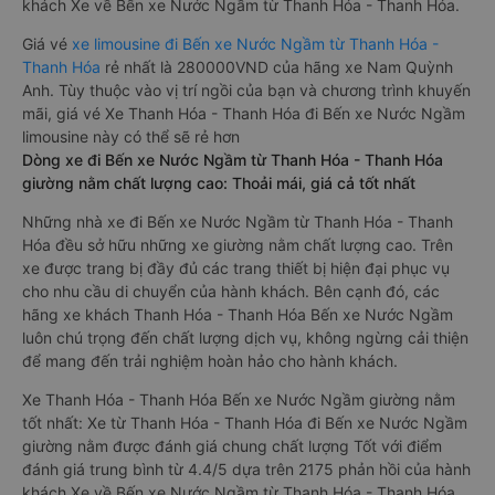
khách Xe về Bến xe Nước Ngầm từ Thanh Hóa - Thanh Hóa.
Giá vé
xe limousine đi Bến xe Nước Ngầm từ Thanh Hóa -
Thanh Hóa
rẻ nhất là 280000VND của hãng xe Nam Quỳnh
Anh. Tùy thuộc vào vị trí ngồi của bạn và chương trình khuyến
mãi, giá vé Xe Thanh Hóa - Thanh Hóa đi Bến xe Nước Ngầm
limousine này có thể sẽ rẻ hơn
Dòng xe đi Bến xe Nước Ngầm từ Thanh Hóa - Thanh Hóa
giường nằm chất lượng cao: Thoải mái, giá cả tốt nhất
Những nhà xe đi Bến xe Nước Ngầm từ Thanh Hóa - Thanh
Hóa đều sở hữu những xe giường nằm chất lượng cao. Trên
xe được trang bị đầy đủ các trang thiết bị hiện đại phục vụ
cho nhu cầu di chuyển của hành khách. Bên cạnh đó, các
hãng xe khách Thanh Hóa - Thanh Hóa Bến xe Nước Ngầm
luôn chú trọng đến chất lượng dịch vụ, không ngừng cải thiện
để mang đến trải nghiệm hoàn hảo cho hành khách.
Xe Thanh Hóa - Thanh Hóa Bến xe Nước Ngầm giường nằm
tốt nhất: Xe từ Thanh Hóa - Thanh Hóa đi Bến xe Nước Ngầm
giường nằm được đánh giá chung chất lượng Tốt với điểm
đánh giá trung bình từ 4.4/5 dựa trên 2175 phản hồi của hành
khách Xe về Bến xe Nước Ngầm từ Thanh Hóa - Thanh Hóa.