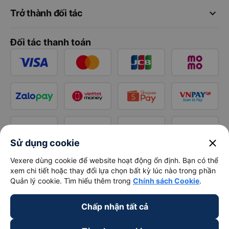
keyboard_arrow_down
Trở thành đối tác
Đối tác thanh toán
close
Sử dụng cookie
Vexere dùng cookie để website hoạt động ổn định. Bạn có thể
xem chi tiết hoặc thay đổi lựa chọn bất kỳ lúc nào trong phần
Quản lý cookie. Tìm hiểu thêm trong
Chính sách Cookie
.
Chấp nhận tất cả