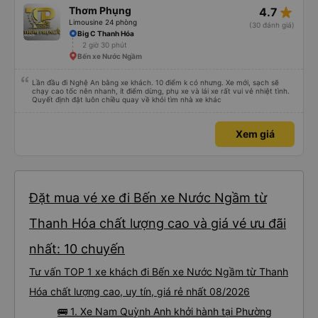
star_rate
Thơm Phụng
4.7
Limousine 24 phòng
(30 đánh giá)
Big C Thanh Hóa
2 giờ 30 phút
Bến xe Nước Ngầm
Lần đầu đi Nghệ An bằng xe khách. 10 điểm k có nhưng. Xe mới, sạch sẽ
chạy cao tốc nên nhanh, ít điểm dừng, phụ xe và lái xe rất vui vẻ nhiệt tình.
Quyết định đặt luôn chiều quay về khỏi tìm nhà xe khác
Xem giá
Đặt mua vé xe đi Bến xe Nước Ngầm từ
Thanh Hóa chất lượng cao và giá vé ưu đãi
nhất: 10 chuyến
Tư vấn TOP 1 xe khách đi Bến xe Nước Ngầm từ Thanh
Hóa chất lượng cao, uy tín, giá rẻ nhất 08/2026
🚌 1. Xe Nam Quỳnh Anh khởi hành tại Phường