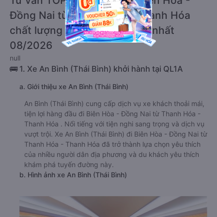
Tư vấn TOP 4 xe khách đi Biên Hòa -
Đồng Nai từ Thanh Hóa - Thanh Hóa
chất lượng cao, uy tín, giá rẻ nhất
08/2026
null
🚌 1. Xe An Bình (Thái Bình) khởi hành tại QL1A
a. Giới thiệu xe An Bình (Thái Bình)
An Bình (Thái Bình) cung cấp dịch vụ xe khách thoải mái,
tiện lợi hàng đầu đi Biên Hòa - Đồng Nai từ Thanh Hóa -
Thanh Hóa . Nổi tiếng với tiện nghi sang trọng và dịch vụ
vượt trội. Xe An Bình (Thái Bình) đi Biên Hòa - Đồng Nai từ
Thanh Hóa - Thanh Hóa đã trở thành lựa chọn yêu thích
của nhiều người dân địa phương và du khách yêu thích
khám phá tuyến đường này.
b. Hình ảnh xe An Bình (Thái Bình)