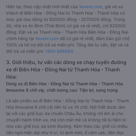
Hiện tại, theo cập nhật mới nhất của
Vexere.com
, giá vé xe
khách đi Biên Hòa - Đồng Nai từ Thanh Hóa - Thanh Hóa có
mức giá dao động từ 920000 đồng - 2070000 đồng. Trong
đó, nhà xe An Bình (Thái Bình) có giá vé rẻ nhất, chỉ 920000
đồng. Đặt vé xe Thanh Hóa - Thanh Hóa Biên Hòa - Đồng Nai
chính hãng tại
Vexere.com
để có giá rẻ nhất, đảm bảo giữ chỗ
100% và hỗ trợ đổi trả vé miễn phí. Tổng đài tư vấn, đặt vé và
đổi trả vé miễn phí:
1900 888684
.
3. Giới thiệu, tư vấn các dòng xe chạy tuyến đường
xe đi Biên Hòa - Đồng Nai từ Thanh Hóa - Thanh
Hóa:
Dòng xe đi Biên Hòa - Đồng Nai từ Thanh Hóa - Thanh Hóa
limousine 9 chỗ vip, chất lượng cao: Tiện lợi, sang trọng
Là sản phẩm xe đi Biên Hòa - Đồng Nai từ Thanh Hóa - Thanh
Hóa limousine 9 chỗ cải tiến từ xe 16 chỗ. Nội thất được làm
lại với các ghế bọc da chuẩn Châu Âu, không chỉ êm ái cho
chuyến hành trình xa, mà còn mát mẻ và không hề bị hầm bí
như các ghế bọc da bình thường. Kèm theo các ghế có nhiều
tiện nghi hiện đại như ti-vi, tủ lạnh mini, ổ cắm usb, đèn đọc