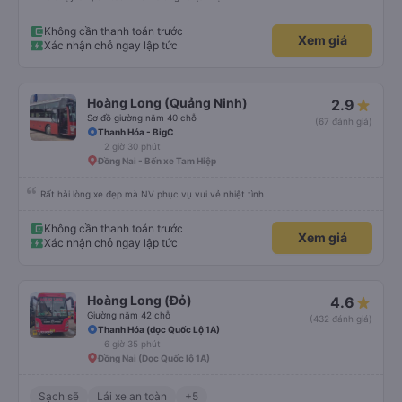
Không cần thanh toán trước
Xem giá
Xác nhận chỗ ngay lập tức
Hoàng Long (Quảng Ninh)
2.9
Sơ đồ giường nằm 40 chỗ
(67 đánh giá)
Thanh Hóa - BigC
2 giờ 30 phút
Đồng Nai - Bến xe Tam Hiệp
Rất hài lòng xe đẹp mà NV phục vụ vui vẻ nhiệt tình
Không cần thanh toán trước
Xem giá
Xác nhận chỗ ngay lập tức
Hoàng Long (Đỏ)
4.6
Giường nằm 42 chỗ
(432 đánh giá)
Thanh Hóa (dọc Quốc Lộ 1A)
6 giờ 35 phút
Đồng Nai (Dọc Quốc lộ 1A)
Sạch sẽ
Lái xe an toàn
+5