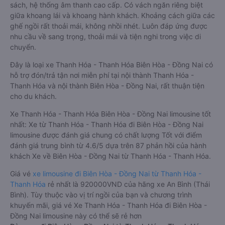
sách, hệ thống âm thanh cao cấp. Có vách ngăn riêng biệt
giữa khoang lái và khoang hành khách. Khoảng cách giữa các
ghế ngồi rất thoải mái, không nhồi nhét. Luôn đáp ứng được
nhu cầu về sang trọng, thoải mái và tiện nghi trong việc di
chuyển.
Đây là loại xe Thanh Hóa - Thanh Hóa Biên Hòa - Đồng Nai có
hỗ trợ đón/trả tận nơi miễn phí tại nội thành Thanh Hóa -
Thanh Hóa và nội thành Biên Hòa - Đồng Nai, rất thuận tiện
cho du khách.
Xe Thanh Hóa - Thanh Hóa Biên Hòa - Đồng Nai limousine tốt
nhất: Xe từ Thanh Hóa - Thanh Hóa đi Biên Hòa - Đồng Nai
limousine được đánh giá chung có chất lượng Tốt với điểm
đánh giá trung bình từ 4.6/5 dựa trên 87 phản hồi của hành
khách Xe về Biên Hòa - Đồng Nai từ Thanh Hóa - Thanh Hóa.
Giá vé
xe limousine đi Biên Hòa - Đồng Nai từ Thanh Hóa -
Thanh Hóa
rẻ nhất là 920000VND của hãng xe An Bình (Thái
Bình). Tùy thuộc vào vị trí ngồi của bạn và chương trình
khuyến mãi, giá vé Xe Thanh Hóa - Thanh Hóa đi Biên Hòa -
Đồng Nai limousine này có thể sẽ rẻ hơn