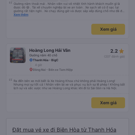
Giường nằm thoải mái . Nhân viên vui vẻ nhiệt tình hành khách muốn gì là
được đó 😆 . Tài xế chuyên nghiệp lái xe an toàn . Xe sạch sẽ có ổ sạc tại
giường rất tiện nghi . Xe chạy đúng giờ và được sắp xếp đúng chỗ như đã đặt
. Điểm 10 cho hoàng long đỏ 👍
Xem thêm
Xem giá
star_rate
Hoàng Long Hải Vân
2.2
Giường nằm 40 chỗ
(207 đánh giá)
Thanh Hóa - BigC
4 giờ
Đồng Nai - Bến xe Tam Hiệp
Ra đến bên xe mới biết là Xe Hoàng Khoa chứ không phải Hoàng Long!
Nhưng mọi sự tốt cả ! Nhân viên lái xe và phục vụ lịch sự lễ phép ! Không bất
lịch sự và xấc xược như xe Hoàng Long khác khi đi từ Sài Gòn ra Hà Nội.
Xem giá
Đặt mua vé xe đi Biên Hòa từ Thanh Hóa