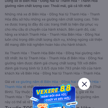
Dòng xe đi Biên Hòa - Đồng Nai từ Thanh Hóa - Thanh Hóa
giường nằm chất lượng cao: Thoải mái, giá cả tốt nhất
Những nhà xe đi Biên Hòa - Đồng Nai từ Thanh Hóa - Thanh
Hóa đều sở hữu những xe giường nằm chất lượng cao. Trên
xe được trang bị đầy đủ các trang thiết bị hiện đại phục vụ
cho nhu cầu di chuyển của hành khách. Bên cạnh đó, các
hãng xe khách Thanh Hóa - Thanh Hóa Biên Hòa - Đồng Nai
luôn chú trọng đến chất lượng dịch vụ, không ngừng cải thiện
để mang đến trải nghiệm hoàn hảo cho hành khách.
Xe Thanh Hóa - Thanh Hóa Biên Hòa - Đồng Nai giường nằm
tốt nhất: Xe từ Thanh Hóa - Thanh Hóa đi Biên Hòa - Đồng Nai
giường nằm được đánh giá chung chất lượng Tốt với điểm
đánh giá trung bình từ 3.6/5 dựa trên 793 phản hồi của hành
khách Xe về Biên Hòa - Đồng Nai từ Thanh Hóa - Thanh Hóa.
Giá vé
xe giường nằm đi Biên Hòa - Đồng Nai từ Thanh Hóa -
Thanh Hóa
rẻ nhất là 920000VND của hãng xe An Bình (Thái
Bình). Tùy thuộc vào chương trình khuyến mãi, giá vé Xe
Thanh Hóa - Thanh Hóa đi Biên Hòa - Đồng Nai giường nằm
này có thể sẽ rẻ hơn.