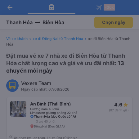
arrow_back
Tải app Vexere ngay!
Tải app Vexere
-30k
Mở app
Mở app
Nhận ưu đãi thành viên độc
-30k/ghế khi đặt vé máy bay qua
quyền
app
Thanh Hóa
Biên Hòa
Chọn ngày
Vé xe khách
xe đi Đồng Nai từ Thanh Hóa
xe đi Biên Hòa từ Thanh
Hóa
Đặt mua vé xe 7 nhà xe đi Biên Hòa từ Thanh
Hóa chất lượng cao và giá vé ưu đãi nhất
: 13
chuyến mỗi ngày
Vexere Team
Ngày cập nhật: 07/08/2026
An Bình (Thái Bình)
4.6
Giường nằm 40 chỗ
(87 đánh giá)
Limousine giường phòng 22 chỗ
Thanh Hóa (dọc Quốc Lộ 1A)
3 giờ 40 phút
Đồng Nai (Dọc QL1A)
Xe chạy êm, an toàn. Lái xe ứng xử lịch sự