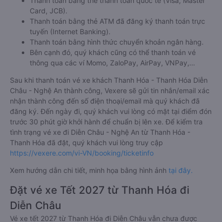
Thanh toán bằng thẻ thanh toán quốc tế (Visa, Master
Card, JCB).
Thanh toán bằng thẻ ATM đã đăng ký thanh toán trực
tuyến (Internet Banking).
Thanh toán bằng hình thức chuyển khoản ngân hàng.
Bên cạnh đó, quý khách cũng có thể thanh toán vé
thông qua các ví Momo, ZaloPay, AirPay, VNPay,…
Sau khi thanh toán vé xe khách Thanh Hóa - Thanh Hóa Diễn
Châu - Nghệ An thành công, Vexere sẽ gửi tin nhắn/email xác
nhận thành công đến số điện thoại/email mà quý khách đã
đăng ký. Đến ngày đi, quý khách vui lòng có mặt tại điểm đón
trước 30 phút giờ khởi hành để chuẩn bị lên xe. Để kiểm tra
tình trạng vé xe đi Diễn Châu - Nghệ An từ Thanh Hóa -
Thanh Hóa đã đặt, quý khách vui lòng truy cập
https://vexere.com/vi-VN/booking/ticketinfo
Xem hướng dẫn chi tiết, minh họa bằng hình ảnh
tại đây.
Đặt vé xe Tết 2027 từ Thanh Hóa đi
Diễn Châu
Vé xe tết 2027 từ Thanh Hóa đi Diễn Châu vẫn chưa được