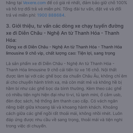
hãng tại
Vexere.com
để có giá rẻ nhất, đảm bảo giữ chỗ 100%
và hỗ trợ đổi trả vé miễn phí. Tổng đài tư vấn, đặt vé và đổi
trả vé miễn phí:
1900 888684
.
3. Giới thiệu, tư vấn các dòng xe chạy tuyến đường
xe đi Diễn Châu - Nghệ An từ Thanh Hóa - Thanh
Hóa:
Dòng xe đi Diễn Châu - Nghệ An từ Thanh Hóa - Thanh Hóa
limousine 9 chỗ vip, chất lượng cao: Tiện lợi, sang trọng
Là sản phẩm xe đi Diễn Châu - Nghệ An từ Thanh Hóa -
Thanh Hóa limousine 9 chỗ cải tiến từ xe 16 chỗ. Nội thất
được làm lại với các ghế bọc da chuẩn Châu Âu, không chỉ êm
ái cho chuyến hành trình xa, mà còn mát mẻ và không hề bị
hầm bí như các ghế bọc da bình thường. Kèm theo các ghế
có nhiều tiện nghi hiện đại như ti-vi, tủ lạnh mini, ổ cắm usb,
đèn đọc sách, hệ thống âm thanh cao cấp. Có vách ngăn
riêng biệt giữa khoang lái và khoang hành khách. Khoảng
cách giữa các ghế ngồi rất thoải mái, không nhồi nhét. Luôn
đáp ứng được nhu cầu về sang trọng, thoải mái và tiện nghi
trong việc di chuyển.