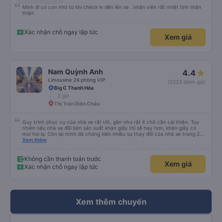
Mình đi có con nhỏ từ khi check in đến lên xe . nhân viên rất nhiệt tình thân
thiện
Xác nhận chỗ ngay lập tức
Xem giá
Nam Quỳnh Anh
4.4
Limousine 24 phòng VIP
(2223 đánh giá)
Big C Thanh Hóa
2 giờ
Thị Trấn Diễn Châu
Quy trình phục vụ của nhà xe rất tốt, gần như rất ít chỗ cần cải thiện. Tuy
nhiên nếu nhà xe đổi bên sản xuất khăn giấy thì sẽ hay hơn, khăn giấy có
mùi hơi lạ. Còn lại mình đã chứng kiến nhiều sự thay đổi của nhà xe trong 2
tháng vừa rồi: tài xế và phụ xe ngày càng thân thiện, quy trình phục vụ rõ
Xem thêm
ràng và phục vụ nhanh chóng, đã giải quyết điểm nghẽn trung chuyển ở Hà
Nội khi đã phân vùng từng xe
Không cần thanh toán trước
Xem giá
Xác nhận chỗ ngay lập tức
Xem thêm chuyến