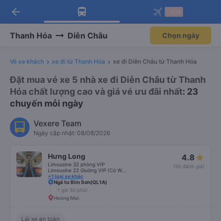
arrow_back
Tải app Vexere ngay!
Tải app Vexere
-30k
Mở app
Mở app
Nhận ưu đãi thành viên độc
-30k/ghế khi đặt vé máy bay qua
quyền
app
Thanh Hóa
Diễn Châu
Chọn ngày
Vé xe khách
xe đi từ Thanh Hóa
xe đi Diễn Châu từ Thanh Hóa
Đặt mua vé xe 5 nhà xe đi Diễn Châu từ Thanh
Hóa chất lượng cao và giá vé ưu đãi nhất
: 23
chuyến mỗi ngày
Vexere Team
Ngày cập nhật: 08/08/2026
Hưng Long
4.8
Limousine 32 phòng VIP
(55 đánh giá)
Limousine 22 Giường VIP (Có WC)
+1 loại xe khác
Ngã tư Bỉm Sơn(QL1A)
1 giờ 50 phút
Hoàng Mai.
Lái xe an toàn