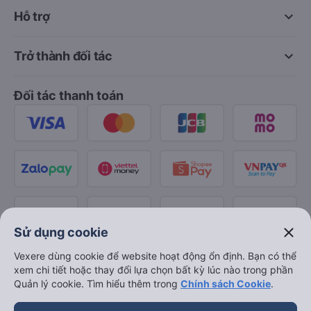
keyboard_arrow_down
Hỗ trợ
keyboard_arrow_down
Trở thành đối tác
Đối tác thanh toán
close
Sử dụng cookie
Vexere dùng cookie để website hoạt động ổn định. Bạn có thể
xem chi tiết hoặc thay đổi lựa chọn bất kỳ lúc nào trong phần
Quản lý cookie. Tìm hiểu thêm trong
Chính sách Cookie
.