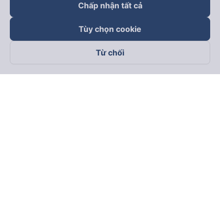
Chấp nhận tất cả
Tùy chọn cookie
Từ chối
Theo dõi chúng tôi trên
Facebook
Tiktok
Youtube
Công ty TNHH Thương Mại Dịch Vụ Vexere
Địa chỉ đăng ký kinh doanh: 8C Chữ Đồng Tử, Phường Tân
Sơn Nhất, TP. Hồ Chí Minh, Việt Nam
Địa chỉ
:
Lầu 2, toà nhà H3 Circo Hoàng Diệu, 384 Hoàng Diệu,
Phường Khánh Hội, TP Hồ Chí Minh, Việt Nam
Tầng 3, toà nhà 101 Láng Hạ, 101 Láng Hạ, Phường Láng, TP.
Hà Nội, Việt Nam
Giấy chứng nhận ĐKKD số 0315133726 do Sở KH và ĐT TP.
Hồ Chí Minh cấp lần đầu ngày 27/6/2018
Bản quyền © 2025 thuộc về Vexere.com