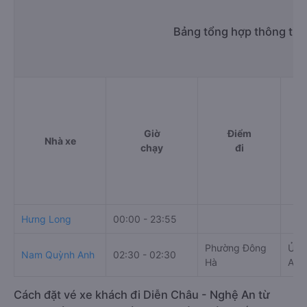
Bảng tổng hợp thông tin
Giờ
Điểm
Nhà xe
chạy
đi
Hưng Long
00:00 - 23:55
Phường Đông
Ủy 
Nam Quỳnh Anh
02:30 - 02:30
Hà
AH1
Cách đặt vé xe khách đi Diễn Châu - Nghệ An từ