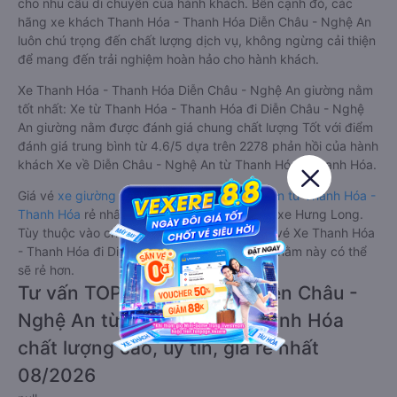
cho nhu cầu di chuyển của hành khách. Bên cạnh đó, các
hãng xe khách Thanh Hóa - Thanh Hóa Diễn Châu - Nghệ An
luôn chú trọng đến chất lượng dịch vụ, không ngừng cải thiện
để mang đến trải nghiệm hoàn hảo cho hành khách.
Xe Thanh Hóa - Thanh Hóa Diễn Châu - Nghệ An giường nằm
tốt nhất: Xe từ Thanh Hóa - Thanh Hóa đi Diễn Châu - Nghệ
An giường nằm được đánh giá chung chất lượng Tốt với điểm
đánh giá trung bình từ 4.6/5 dựa trên 2278 phản hồi của hành
khách Xe về Diễn Châu - Nghệ An từ Thanh Hóa - Thanh Hóa.
Giá vé
xe giường nằm đi Diễn Châu - Nghệ An từ Thanh Hóa -
Thanh Hóa
rẻ nhất là 350000VND của hãng xe Hưng Long.
Tùy thuộc vào chương trình khuyến mãi, giá vé Xe Thanh Hóa
- Thanh Hóa đi Diễn Châu - Nghệ An giường nằm này có thể
sẽ rẻ hơn.
Tư vấn TOP 2 xe khách đi Diễn Châu -
Nghệ An từ Thanh Hóa - Thanh Hóa
chất lượng cao, uy tín, giá rẻ nhất
08/2026