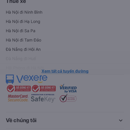
Thuê xe
Hà Nội đi Ninh Bình
Hà Nội đi Hạ Long
Hà Nội đi Sa Pa
Hà Nội đi Tam Đảo
Đà Nẵng đi Hội An
Đà Nẵng đi Huế
Hải Phòng đi Hà Nội
Xem tất cả tuyến đường
keyboard_arrow_down
Về chúng tôi