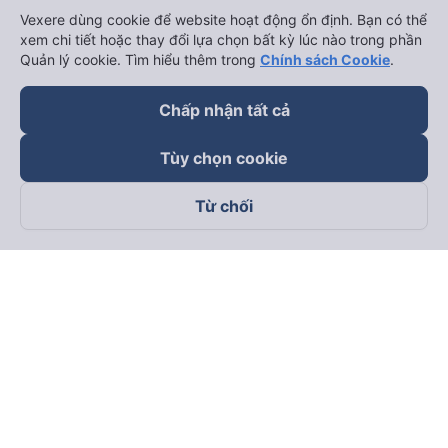
Vexere dùng cookie để website hoạt động ổn định. Bạn có thể
xem chi tiết hoặc thay đổi lựa chọn bất kỳ lúc nào trong phần
Quản lý cookie. Tìm hiểu thêm trong
Chính sách Cookie
.
Chấp nhận tất cả
Tùy chọn cookie
Từ chối
Theo dõi chúng tôi trên
Facebook
Tiktok
Youtube
Công ty TNHH Thương Mại Dịch Vụ Vexere
Địa chỉ đăng ký kinh doanh: 8C Chữ Đồng Tử, Phường Tân
Sơn Nhất, TP. Hồ Chí Minh, Việt Nam
Địa chỉ
:
Lầu 2, toà nhà H3 Circo Hoàng Diệu, 384 Hoàng Diệu,
Phường Khánh Hội, TP Hồ Chí Minh, Việt Nam
Tầng 3, toà nhà 101 Láng Hạ, 101 Láng Hạ, Phường Láng, TP.