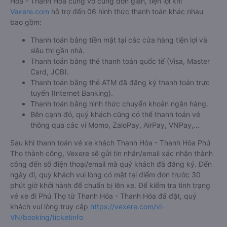
Hóa - Thanh Hóa cũng vô cùng đơn giản, tiện lợi khi
Vexere.com
hỗ trợ đến 06 hình thức thanh toán khác nhau
bao gồm:
Thanh toán bằng tiền mặt tại các cửa hàng tiện lợi và
siêu thị gần nhà.
Thanh toán bằng thẻ thanh toán quốc tế (Visa, Master
Card, JCB).
Thanh toán bằng thẻ ATM đã đăng ký thanh toán trực
tuyến (Internet Banking).
Thanh toán bằng hình thức chuyển khoản ngân hàng.
Bên cạnh đó, quý khách cũng có thể thanh toán vé
thông qua các ví Momo, ZaloPay, AirPay, VNPay,…
Sau khi thanh toán vé xe khách Thanh Hóa - Thanh Hóa Phú
Thọ thành công, Vexere sẽ gửi tin nhắn/email xác nhận thành
công đến số điện thoại/email mà quý khách đã đăng ký. Đến
ngày đi, quý khách vui lòng có mặt tại điểm đón trước 30
phút giờ khởi hành để chuẩn bị lên xe. Để kiểm tra tình trạng
vé xe đi Phú Thọ từ Thanh Hóa - Thanh Hóa đã đặt, quý
khách vui lòng truy cập
https://vexere.com/vi-
VN/booking/ticketinfo