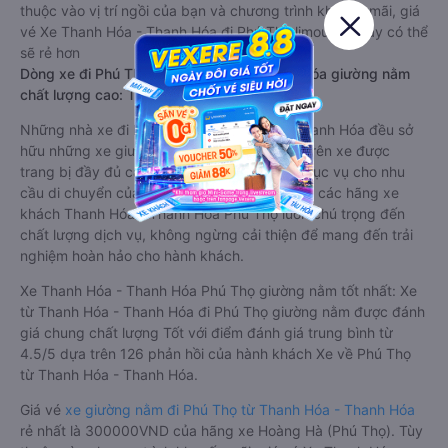
thuộc vào vị trí ngồi của bạn và chương trình khuyến mãi, giá
vé Xe Thanh Hóa - Thanh Hóa đi Phú Thọ limousine này có thể
sẽ rẻ hơn
Dòng xe đi Phú Thọ từ Thanh Hóa - Thanh Hóa giường nằm
chất lượng cao: Thoải mái, giá cả tốt nhất
Những nhà xe đi Phú Thọ từ Thanh Hóa - Thanh Hóa đều sở
hữu những xe giường nằm chất lượng cao. Trên xe được
trang bị đầy đủ các trang thiết bị hiện đại phục vụ cho nhu
cầu di chuyển của hành khách. Bên cạnh đó, các hãng xe
khách Thanh Hóa - Thanh Hóa Phú Thọ luôn chú trọng đến
chất lượng dịch vụ, không ngừng cải thiện để mang đến trải
nghiệm hoàn hảo cho hành khách.
Xe Thanh Hóa - Thanh Hóa Phú Thọ giường nằm tốt nhất: Xe
từ Thanh Hóa - Thanh Hóa đi Phú Thọ giường nằm được đánh
giá chung chất lượng Tốt với điểm đánh giá trung bình từ
4.5/5 dựa trên 126 phản hồi của hành khách Xe về Phú Thọ
từ Thanh Hóa - Thanh Hóa.
Giá vé
xe giường nằm đi Phú Thọ từ Thanh Hóa - Thanh Hóa
rẻ nhất là 300000VND của hãng xe Hoàng Hà (Phú Thọ). Tùy