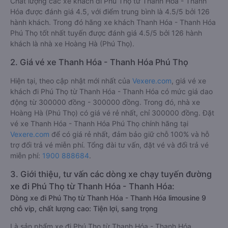
Chất lượng các xe khách đi Phú Thọ từ Thanh Hóa - Thanh
Hóa được đánh giá 4.5, với điểm trung bình là 4.5/5 bởi 126
hành khách. Trong đó hãng xe khách Thanh Hóa - Thanh Hóa
Phú Thọ tốt nhất tuyến được đánh giá 4.5/5 bởi 126 hành
khách là nhà xe Hoàng Hà (Phú Thọ).
2. Giá vé xe Thanh Hóa - Thanh Hóa Phú Thọ
Hiện tại, theo cập nhật mới nhất của
Vexere.com
, giá vé xe
khách đi Phú Thọ từ Thanh Hóa - Thanh Hóa có mức giá dao
động từ 300000 đồng - 300000 đồng. Trong đó, nhà xe
Hoàng Hà (Phú Thọ) có giá vé rẻ nhất, chỉ 300000 đồng. Đặt
vé xe Thanh Hóa - Thanh Hóa Phú Thọ chính hãng tại
Vexere.com
để có giá rẻ nhất, đảm bảo giữ chỗ 100% và hỗ
trợ đổi trả vé miễn phí. Tổng đài tư vấn, đặt vé và đổi trả vé
miễn phí:
1900 888684
.
3. Giới thiệu, tư vấn các dòng xe chạy tuyến đường
xe đi Phú Thọ từ Thanh Hóa - Thanh Hóa:
Dòng xe đi Phú Thọ từ Thanh Hóa - Thanh Hóa limousine 9
chỗ vip, chất lượng cao: Tiện lợi, sang trọng
Là sản phẩm xe đi Phú Thọ từ Thanh Hóa - Thanh Hóa