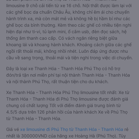
limousine 9 chỗ cải tiến từ xe 16 chỗ. Nội thất được làm lại với
các ghế bọc da chuẩn Châu Âu, không chỉ êm ái cho chuyến
hành trình xa, mà còn mát mẻ và không hề bị hầm bí như các
ghế bọc da bình thường. Kèm theo các ghế có nhiều tiện nghi
hiện đại như ti-vi, tủ lạnh mini, ổ cắm usb, đèn đọc sách, hệ
thống âm thanh cao cấp. Có vách ngăn riêng biệt giữa
khoang lái và khoang hành khách. Khoảng cách giữa các ghế
ngồi rất thoải mái, không nhồi nhét. Luôn đáp ứng được nhu
cầu về sang trọng, thoải mái và tiện nghi trong việc di chuyển.
Đây là loại xe Thanh Hóa - Thanh Hóa Phú Thọ có hỗ trợ
đón/trả tận nơi miễn phí tại nội thành Thanh Hóa - Thanh Hóa
và nội thành Phú Thọ, rất thuận tiện cho du khách.
Xe Thanh Hóa - Thanh Hóa Phú Thọ limousine tốt nhất: Xe từ
Thanh Hóa - Thanh Hóa đi Phú Thọ limousine được đánh giá
chung có chất lượng Tốt với điểm đánh giá trung bình từ
4.5/5 dựa trên 126 phản hồi của hành khách Xe về Phú Thọ
từ Thanh Hóa - Thanh Hóa.
Giá vé
xe limousine đi Phú Thọ từ Thanh Hóa - Thanh Hóa
rẻ
nhất là 300000VND của hãng xe Hoàng Hà (Phú Thọ). Tùy