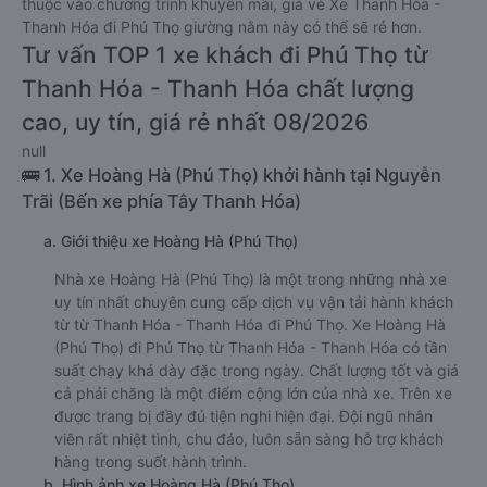
thuộc vào chương trình khuyến mãi, giá vé Xe Thanh Hóa -
Thanh Hóa đi Phú Thọ giường nằm này có thể sẽ rẻ hơn.
Tư vấn TOP 1 xe khách đi Phú Thọ từ
Thanh Hóa - Thanh Hóa chất lượng
cao, uy tín, giá rẻ nhất 08/2026
null
🚌 1. Xe Hoàng Hà (Phú Thọ) khởi hành tại Nguyễn
Trãi (Bến xe phía Tây Thanh Hóa)
a. Giới thiệu xe Hoàng Hà (Phú Thọ)
Nhà xe Hoàng Hà (Phú Thọ) là một trong những nhà xe
uy tín nhất chuyên cung cấp dịch vụ vận tải hành khách
từ từ Thanh Hóa - Thanh Hóa đi Phú Thọ. Xe Hoàng Hà
(Phú Thọ) đi Phú Thọ từ Thanh Hóa - Thanh Hóa có tần
suất chạy khá dày đặc trong ngày. Chất lượng tốt và giá
cả phải chăng là một điểm cộng lớn của nhà xe. Trên xe
được trang bị đầy đủ tiện nghi hiện đại. Đội ngũ nhân
viên rất nhiệt tình, chu đáo, luôn sẵn sàng hỗ trợ khách
hàng trong suốt hành trình.
b. Hình ảnh xe Hoàng Hà (Phú Thọ)