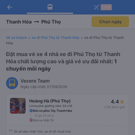
arrow_back
Tải app Vexere ngay!
Tải app Vexere
-30k
Mở app
Mở app
Nhận ưu đãi thành viên độc
-30k/ghế khi đặt vé máy bay qua
quyền
app
Thanh Hóa
Phú Thọ
Chọn ngày
Vé xe khách
xe đi Phú Thọ từ Thanh Hóa
xe đi Phú Thọ từ Thanh
Hóa
Đặt mua vé xe 4 nhà xe đi Phú Thọ từ Thanh
Hóa chất lượng cao và giá vé ưu đãi nhất
: 1
chuyến mỗi ngày
Vexere Team
Ngày cập nhật: 07/08/2026
Hoàng Hà (Phú Thọ)
4.4
Limousine giường nằm 34 chỗ
(128 đánh giá)
Bến xe phía Tây Thanh Hóa
6 giờ 20 phút
Bến xe Việt Trì
Tài xế siêu nhiệt tình, xe đi rất thoải mái.