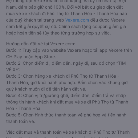
Hệ thống đặt vé xe khách chất lượng, và uy tín nhất tại Việt
Nam, đảm bảo giữ chỗ 100%. Đối với bất cứ giao dịch đặt
mua vé xe khách đi Phú Thọ từ Thanh Hóa - Thanh Hóa nào
của quý khách tại trang web
Vexere.com
đều được Vexere
cam kết giải quyết sự cố. Chính sách tặng coupon giảm giá
hoặc hoàn tiền sẽ tùy theo từng trường hợp sự việc.
Hướng dẫn đặt vé tại Vexere.com:
Bước 1: Truy cập vào website Vexere hoặc tải app Vexere trên
CH Play hoặc App Store.
Bước 2: Chọn điểm đi, điểm đến, ngày đi, sau đó chọn “TÌM
VÉ XE”.
Bước 3: Chọn hãng xe khách đi Phú Thọ từ Thanh Hóa -
Thanh Hóa, giờ khởi hành phù hợp. Bấm chọn vào khung giờ
quý khách muốn đi để tiến hành đặt vé.
Bước 4: Chọn vị trí/giường ghế, điểm đón, điểm trả và nhập
thông tin hành khách khi đặt mua vé xe đi Phú Thọ từ Thanh
Hóa - Thanh Hóa
Bước 5: Chọn hình thức thanh toán vé phù hợp và tiến hành
thanh toán vé.
Việc đặt mua và thanh toán vé xe khách đi Phú Thọ từ Thanh