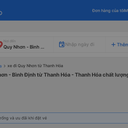
Đơn hàng của tôi
M
fo
Nơi đến
add
Nhập ngày đi
Thêm
xe đi Quy Nhơn từ Thanh Hóa
a
ơn - Bình Định từ Thanh Hóa - Thanh Hóa chất lượng
rống và ưu đãi khi đặt vé