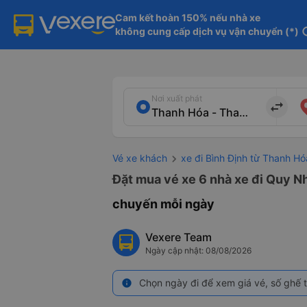
Cam kết hoàn 150% nếu nhà xe

không cung cấp dịch vụ vận chuyển (*)
in
Nơi xuất phát
import_export
Vé xe khách
xe đi Bình Định từ Thanh Hó
Đặt mua vé xe 6 nhà xe đi Quy Nh
chuyến mỗi ngày
Vexere Team
Ngày cập nhật: 08/08/2026
Chọn ngày đi để xem giá vé, số ghế t
info