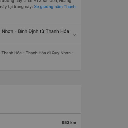
ến đường này là xe HTX Sài Gòn, Hoàng
này tại trang này:
Xe giường nằm Thanh
y Nhơn - Bình Định từ Thanh Hóa
yến Thanh Hóa - Thanh Hóa đi Quy Nhơn -
953 km