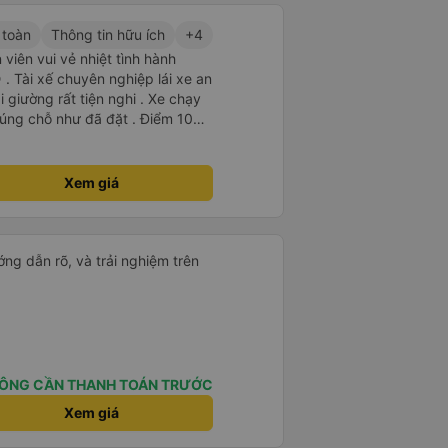
 toàn
Thông tin hữu ích
+4
viên vui vẻ nhiệt tình hành
. Tài xế chuyên nghiệp lái xe an
i giường rất tiện nghi . Xe chạy
úng chỗ như đã đặt . Điểm 10
Xem giá
ng dẫn rõ, và trải nghiệm trên
ÔNG CẦN THANH TOÁN TRƯỚC
Xem giá