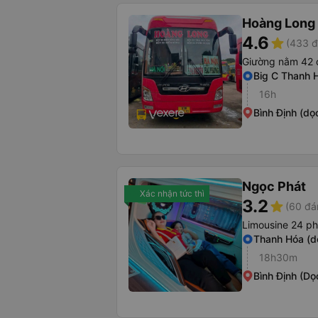
Hoàng Long 
4.6
star
(433 đ
Giường nằm 42 
Big C Thanh 
16h
Bình Định (dọ
Ngọc Phát
Xác nhận tức thì
3.2
star
(60 đá
Limousine 24 p
Thanh Hóa (d
18h30m
Bình Định (Dọ