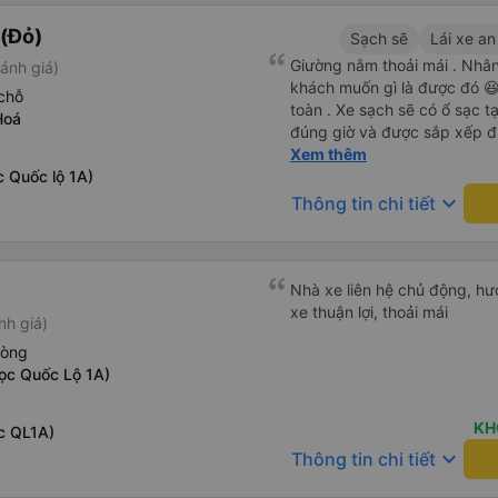
(Đỏ)
Sạch sẽ
Lái xe an
Giường nằm thoải mái . Nhân 
ánh giá)
khách muốn gì là được đó 😆 
chỗ
toàn . Xe sạch sẽ có ổ sạc tạ
Hoá
đúng giờ và được sắp xếp đ
cho hoàng long đỏ 👍
Xem thêm
c Quốc lộ 1A)
keyboard_arrow_down
Thông tin chi tiết
Nhà xe liên hệ chủ động, hướ
xe thuận lợi, thoải mái
nh giá)
hòng
ọc Quốc Lộ 1A)
KH
c QL1A)
keyboard_arrow_down
Thông tin chi tiết