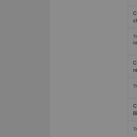
C
c
T
ti
C
n
T
C
B
T