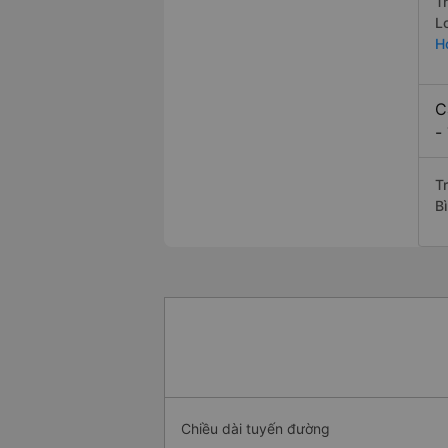
T
L
H
C
-
T
B
Chiều dài tuyến đường