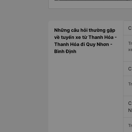
C
Những câu hỏi thường gặp
về tuyến xe từ Thanh Hóa -
T
Thanh Hóa đi Quy Nhơn -
x
Bình Định
C
T
C
N
Tr