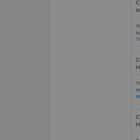
C
l
T
b
T
C
H
T
t
N
C
H