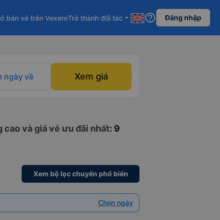
help_outline
Đăng nhập
ở bán vé trên Vexere
Trở thành đối tác
arrow_drop_down
Xem giá
 ngày về
 cao và giá vé ưu đãi nhất
: 9
Xem bộ lọc chuyến phổ biến
Chọn ngày