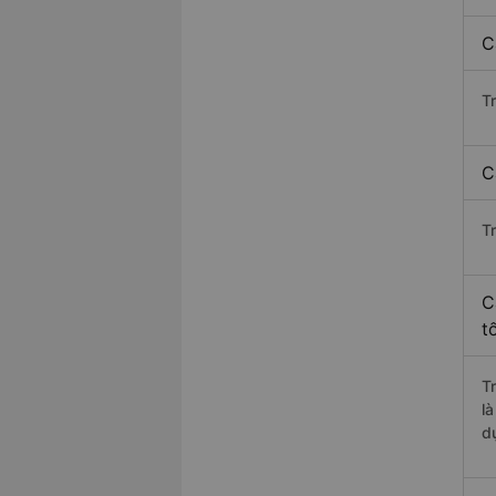
C
T
C
T
C
t
T
l
d