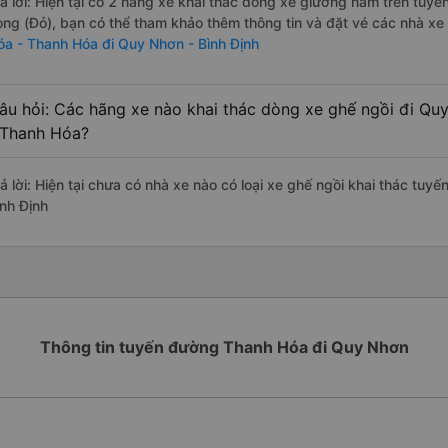
rả lời: Hiện tại có 2 hãng xe khai thác dòng xe giường nằm trên tuy
ong (Đỏ), bạn có thể tham khảo thêm thông tin và đặt vé các nhà xe 
óa - Thanh Hóa đi Quy Nhơn - Bình Định
âu hỏi: Các hãng xe nào khai thác dòng xe ghế ngồi đi Qu
 Thanh Hóa?
rả lời: Hiện tại chưa có nhà xe nào có loại xe ghế ngồi khai thác tu
ình Định
Thông tin tuyến đường Thanh Hóa đi Quy Nhơn