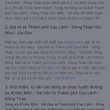
Cao Lãnh - Đồng Tháp được đánh giá 4.7, với điểm trung bình
là 4.7/5 bởi 5153 hành khách. Trong đó hãng xe khách Thành
phố Cao Lãnh - Đồng Tháp Hóc Môn - Sài Gòn tốt nhất tuyến
được đánh giá 5.0/5 bởi 5 hành khách là nhà xe Saigon GF.
2. Giá vé xe Thành phố Cao Lãnh - Đồng Tháp Hóc
Môn - Sài Gòn
Hiện tại, theo cập nhật mới nhất của
Vexere.com
, giá vé xe
khách đi Hóc Môn - Sài Gòn từ Thành phố Cao Lãnh - Đồng
Tháp có mức giá dao động từ 170000 đồng - 550000 đồng.
Trong đó, nhà xe Phương Trang có giá vé rẻ nhất, chỉ 170000
đồng. Đặt vé xe Thành phố Cao Lãnh - Đồng Tháp Hóc Môn -
Sài Gòn chính hãng tại
Vexere.com
để có giá rẻ nhất, đảm bảo
giữ chỗ 100% và hỗ trợ đổi trả vé miễn phí. Tổng đài tư vấn,
đặt vé và đổi trả vé miễn phí:
1900 888684
.
3. Giới thiệu, tư vấn các dòng xe chạy tuyến đường
xe đi Hóc Môn - Sài Gòn từ Thành phố Cao Lãnh -
Đồng Tháp:
Dòng xe đi Hóc Môn - Sài Gòn từ Thành phố Cao Lãnh - Đồng
Tháp limousine 9 chỗ vip, chất lượng cao: Tiện lợi, sang trọng