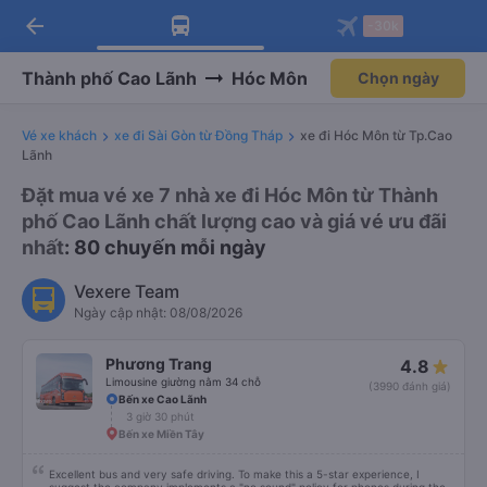
arrow_back
Tải app Vexere ngay!
Tải app Vexere
-30k
Mở app
Mở app
Nhận ưu đãi thành viên độc
-30k/ghế khi đặt vé máy bay qua
quyền
app
Thành phố Cao Lãnh
Hóc Môn
Chọn ngày
Vé xe khách
xe đi Sài Gòn từ Đồng Tháp
xe đi Hóc Môn từ Tp.Cao
Lãnh
Đặt mua vé xe 7 nhà xe đi Hóc Môn từ Thành
phố Cao Lãnh chất lượng cao và giá vé ưu đãi
nhất
: 80 chuyến mỗi ngày
Vexere Team
Ngày cập nhật: 08/08/2026
Phương Trang
4.8
Limousine giường nằm 34 chỗ
(3990 đánh giá)
Bến xe Cao Lãnh
3 giờ 30 phút
Bến xe Miền Tây
Excellent bus and very safe driving. To make this a 5-star experience, I