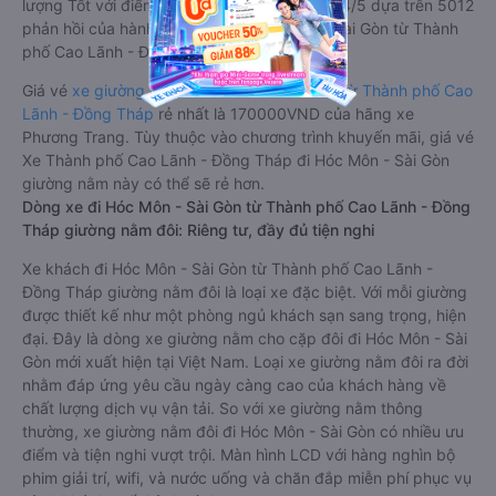
lượng Tốt với điểm đánh giá trung bình từ 4.4/5 dựa trên 5012
phản hồi của hành khách Xe về Hóc Môn - Sài Gòn từ Thành
phố Cao Lãnh - Đồng Tháp.
Giá vé
xe giường nằm đi Hóc Môn - Sài Gòn từ Thành phố Cao
Lãnh - Đồng Tháp
rẻ nhất là 170000VND của hãng xe
Phương Trang. Tùy thuộc vào chương trình khuyến mãi, giá vé
Xe Thành phố Cao Lãnh - Đồng Tháp đi Hóc Môn - Sài Gòn
giường nằm này có thể sẽ rẻ hơn.
Dòng xe đi Hóc Môn - Sài Gòn từ Thành phố Cao Lãnh - Đồng
Tháp giường nằm đôi: Riêng tư, đầy đủ tiện nghi
Xe khách đi Hóc Môn - Sài Gòn từ Thành phố Cao Lãnh -
Đồng Tháp giường nằm đôi là loại xe đặc biệt. Với mỗi giường
được thiết kế như một phòng ngủ khách sạn sang trọng, hiện
đại. Đây là dòng xe giường nằm cho cặp đôi đi Hóc Môn - Sài
Gòn mới xuất hiện tại Việt Nam. Loại xe giường nằm đôi ra đời
nhằm đáp ứng yêu cầu ngày càng cao của khách hàng về
chất lượng dịch vụ vận tải. So với xe giường nằm thông
thường, xe giường nằm đôi đi Hóc Môn - Sài Gòn có nhiều ưu
điểm và tiện nghi vượt trội. Màn hình LCD với hàng nghìn bộ
phim giải trí, wifi, và nước uống và chăn đắp miễn phí phục vụ