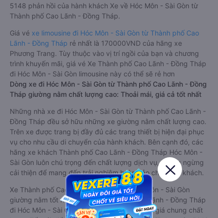
5148 phản hồi của hành khách Xe về Hóc Môn - Sài Gòn từ
Thành phố Cao Lãnh - Đồng Tháp.
Giá vé
xe limousine đi Hóc Môn - Sài Gòn từ Thành phố Cao
Lãnh - Đồng Tháp
rẻ nhất là 170000VND của hãng xe
Phương Trang. Tùy thuộc vào vị trí ngồi của bạn và chương
trình khuyến mãi, giá vé Xe Thành phố Cao Lãnh - Đồng Tháp
đi Hóc Môn - Sài Gòn limousine này có thể sẽ rẻ hơn
Dòng xe đi Hóc Môn - Sài Gòn từ Thành phố Cao Lãnh - Đồng
Tháp giường nằm chất lượng cao: Thoải mái, giá cả tốt nhất
Những nhà xe đi Hóc Môn - Sài Gòn từ Thành phố Cao Lãnh -
Đồng Tháp đều sở hữu những xe giường nằm chất lượng cao.
Trên xe được trang bị đầy đủ các trang thiết bị hiện đại phục
vụ cho nhu cầu di chuyển của hành khách. Bên cạnh đó, các
hãng xe khách Thành phố Cao Lãnh - Đồng Tháp Hóc Môn -
Sài Gòn luôn chú trọng đến chất lượng dịch vụ, không ngừng
cải thiện để mang đến trải nghiệm hoàn hảo cho hành khách.
Xe Thành phố Cao Lãnh - Đồng Tháp Hóc Môn - Sài Gòn
giường nằm tốt nhất: Xe từ Thành phố Cao Lãnh - Đồng Tháp
đi Hóc Môn - Sài Gòn giường nằm được đánh giá chung chất