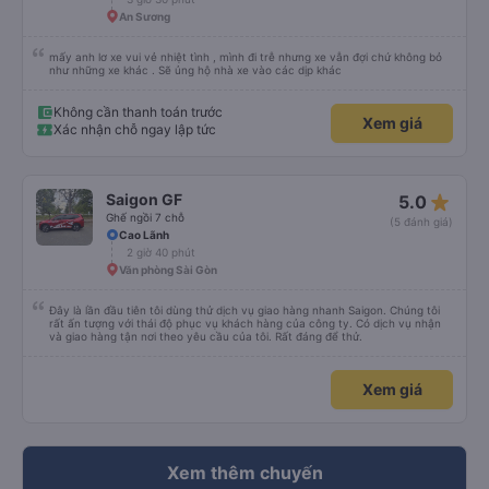
An Sương
mấy anh lơ xe vui vẻ nhiệt tình , mình đi trễ nhưng xe vẫn đợi chứ không bỏ
như những xe khác . Sẽ ủng hộ nhà xe vào các dịp khác
Không cần thanh toán trước
Xem giá
Xác nhận chỗ ngay lập tức
star_rate
Saigon GF
5.0
Ghế ngồi 7 chỗ
(5 đánh giá)
Cao Lãnh
2 giờ 40 phút
Văn phòng Sài Gòn
Đây là lần đầu tiên tôi dùng thử dịch vụ giao hàng nhanh Saigon. Chúng tôi
rất ấn tượng với thái độ phục vụ khách hàng của công ty. Có dịch vụ nhận
và giao hàng tận nơi theo yêu cầu của tôi. Rất đáng để thử.
Xem giá
Xem thêm chuyến