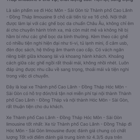
Là sản phẩm xe đi Hóc Môn - Sài Gòn từ Thành phố Cao Lãnh
- Đồng Tháp limousine 9 chỗ cải tiến từ xe 16 chỗ. Nội thất
được làm lại với các ghế bọc da chuẩn Châu Âu, không chỉ êm
ái cho chuyến hành trình xa, mà còn mát mẻ và không hề bị
hầm bí như các ghế bọc da bình thường. Kèm theo các ghế
có nhiều tiện nghi hiện đại như ti-vi, tủ lạnh mini, ổ cắm usb,
đèn đọc sách, hệ thống âm thanh cao cấp. Có vách ngăn
riêng biệt giữa khoang lái và khoang hành khách. Khoảng
cách giữa các ghế ngồi rất thoải mái, không nhồi nhét. Luôn
đáp ứng được nhu cầu về sang trọng, thoải mái và tiện nghi
trong việc di chuyển.
Đây là loại xe Thành phố Cao Lãnh - Đồng Tháp Hóc Môn -
Sài Gòn có hỗ trợ đón/trả tận nơi miễn phí tại nội thành Thành
phố Cao Lãnh - Đồng Tháp và nội thành Hóc Môn - Sài Gòn,
rất thuận tiện cho du khách.
Xe Thành phố Cao Lãnh - Đồng Tháp Hóc Môn - Sài Gòn
limousine tốt nhất: Xe từ Thành phố Cao Lãnh - Đồng Tháp đi
Hóc Môn - Sài Gòn limousine được đánh giá chung có chất
lượng Tốt với điểm đánh giá trung bình từ 4.3/5 dựa trên