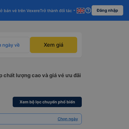
help_outline
Đăng nhập
ở bán vé trên Vexere
Trở thành đối tác
arrow_drop_down
Xem giá
 ngày về
 chất lượng cao và giá vé ưu đãi
Xem bộ lọc chuyến phổ biến
Chọn ngày