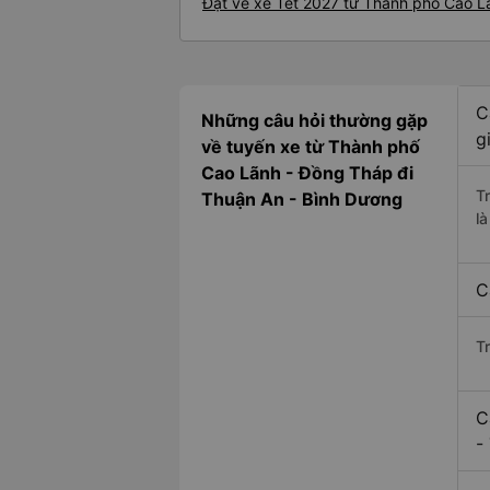
Đặt vé xe Tết 2027 từ Thành phố Cao L
C
Những câu hỏi thường gặp
g
về tuyến xe từ Thành phố
Cao Lãnh - Đồng Tháp đi
T
Thuận An - Bình Dương
l
C
T
C
-