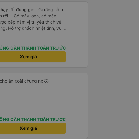
t đúng giờ - Giường nằm
n rồi. - Có máy lạnh, có mền. -
ược xếp nằm vị trí yêu thích và
g. Hỗ trợ khách nhiệt tình, vui
làm mình hoài niệm về Sài Gòn
ng xe sạch sẽ, đẹp đẽ. Được
ung chuyển chạy đúng giờ. Xe
ÔNG CẦN THANH TOÁN TRƯỚC
 - Phòng chờ nhà xe rộng rãi,
Xem giá
c uống, có ổ cắm sạc, có nhà vệ
m việc của nhà xe: nhanh-gọn-lẹ,
ợp gu kiểu du lịch bụi như mình.
cho ăn xoài chung nx 🤣
ÔNG CẦN THANH TOÁN TRƯỚC
Xem giá