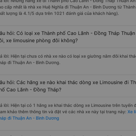
rả lời: Những hãng xe đi Thành phố Cao Lãnh - Đồng Tháp Thuận An 
ao cấp nhất là nhà xe Huệ Nghĩa đi Thuận An - Bình Dương từ Thàn
hất lượng là 4.1/5 dựa trên 1021 đánh giá của khách hàng).
âu hỏi: Có loại xe Thành phố Cao Lãnh - Đồng Tháp Thuận
ôi, xe limousine phòng đôi không?
rả lời: Hiện tại chưa có nhà xe nào có loại xe giường nằm đôi khai 
háp đi Thuận An - Bình Dương.
âu hỏi: Các hãng xe nào khai thác dòng xe Limousine đi T
hố Cao Lãnh - Đồng Tháp?
rả lời: Hiện tại có 1 hãng xe khai thác dòng xe Limousine trên tuyến
ham khảo thêm thông tin và đặt vé các nhà xe này tại trang này:
Xe l
háp đi Thuận An - Bình Dương