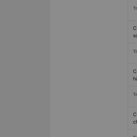
T
C
s
T
C
h
T
C
c