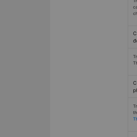
T
c
c
C
đ
T
T
C
p
T
t
T