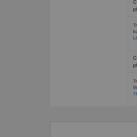
C
p
T
b
L
C
p
T
t
T