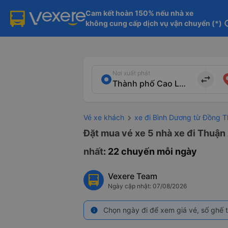
Cam kết hoàn 150% nếu nhà xe

không cung cấp dịch vụ vận chuyển (*)
in
Nơi xuất phát
import_export
Vé xe khách
xe đi Bình Dương từ Đồng 
Đặt mua vé xe 5 nhà xe đi Thuận
nhất
: 22 chuyến mỗi ngày
Vexere Team
Ngày cập nhật: 07/08/2026
Chọn ngày đi để xem giá vé, số ghế t
info