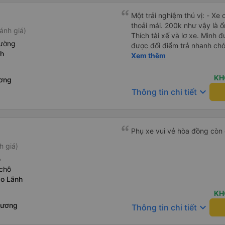
Một trải nghiệm thú vị: - Xe chạy rấ
thoải mái. 200k như vậy là ổ
ánh giá)
Thích tài xế và lơ xe. Mình đ
iường
được đổi điểm trả nhanh chón
nh
vẻ. - Bác tài đi xe mở nhạc 
Xem thêm
những năm 2000. - Điểm dừ
ngắm cá Hải Tượng. - Xe tr
KH
ương
rộng rãi, thoải mái, mát mẻ.
keyboard_arrow_down
Thông tin chi tiết
thoáng mát, sạch sẽ, có nướ
sinh. - Thích phong cách là
xúc tích, đầy đủ, bài bản. H
Phụ xe vui vẻ hòa đồng còn 
h giá)
ỗ
chỗ
o Lãnh
KH
Dương
keyboard_arrow_down
Thông tin chi tiết