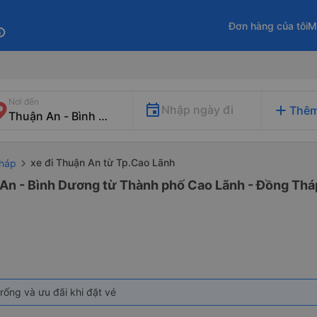
Đơn hàng của tôi
M
fo
Nơi đến
add
Nhập ngày đi
Thêm
xe đi Thuận An từ Tp.Cao Lãnh
Tháp
 An - Bình Dương từ Thành phố Cao Lãnh - Đồng Tháp
rống và ưu đãi khi đặt vé