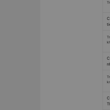
Tr
C
t
T
k
C
n
T
k
C
T