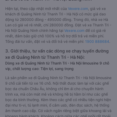
Hiện tại, theo cập nhật mới nhất của
Vexere.com
, giá vé xe
khách đi Quảng Ninh từ Thanh Trì - Hà Nội có mức giá dao
động từ 280000 đồng - 495000 đồng. Trong đó, nhà xe Hà
Lan có giá vé rẻ nhất, chỉ 280000 đồng. Đặt vé xe Thanh Trì -
Hà Nội Quảng Ninh chính hãng tại
Vexere.com
để có giá rẻ
nhất, đảm bảo giữ chỗ 100% và hỗ trợ đổi trả vé miễn phí.
Tổng đài tư vấn, đặt vé và đổi trả vé miễn phí:
1900 888684
.
3. Giới thiệu, tư vấn các dòng xe chạy tuyến đường
xe đi Quảng Ninh từ Thanh Trì - Hà Nội:
Dòng xe đi Quảng Ninh từ Thanh Trì - Hà Nội limousine 9 chỗ
vip, chất lượng cao: Tiện lợi, sang trọng
Là sản phẩm xe đi Quảng Ninh từ Thanh Trì - Hà Nội limousine
9 chỗ cải tiến từ xe 16 chỗ. Nội thất được làm lại với các ghế
bọc da chuẩn Châu Âu, không chỉ êm ái cho chuyến hành
trình xa, mà còn mát mẻ và không hề bị hầm bí như các ghế
bọc da bình thường. Kèm theo các ghế có nhiều tiện nghi hiện
đại như ti-vi, tủ lạnh mini, ổ cắm usb, đèn đọc sách, hệ thống
âm thanh cao cấp. Có vách ngăn riêng biệt giữa khoang lái và
khoang hành khách. Khoảng cách giữa các ghế ngồi rất thoải