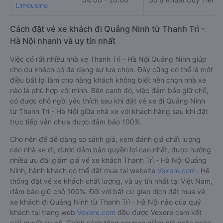
Limousine
Cách đặt vé xe khách đi Quảng Ninh từ Thanh Trì -
Hà Nội nhanh và uy tín nhất
Việc có rất nhiều nhà xe Thanh Trì - Hà Nội Quảng Ninh giúp
cho du khách có đa dạng sự lựa chọn. Đây cũng có thể là một
điều bất lợi làm cho hàng khách không biết nên chọn nhà xe
nào là phù hợp với mình. Bên cạnh đó, việc đảm bảo giữ chỗ,
có được chỗ ngồi yêu thích sau khi đặt vé xe đi Quảng Ninh
từ Thanh Trì - Hà Nội giữa nhà xe với khách hàng sau khi đặt
trực tiếp vẫn chưa được đảm bảo 100%.
Cho nên để dễ dàng so sánh giá, xem đánh giá chất lượng
các nhà xe đi, được đảm bảo quyền lợi cao nhất, được hưởng
nhiều ưu đãi giảm giá vé xe khách Thanh Trì - Hà Nội Quảng
Ninh, hành khách có thể đặt mua tại website
Vexere.com
- Hệ
thống đặt vé xe khách chất lượng, và uy tín nhất tại Việt Nam,
đảm bảo giữ chỗ 100%. Đối với bất cứ giao dịch đặt mua vé
xe khách đi Quảng Ninh từ Thanh Trì - Hà Nội nào của quý
khách tại trang web
Vexere.com
đều được Vexere cam kết
giải quyết sự cố. Chính sách tặng coupon giảm giá hoặc hoàn