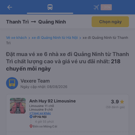
arrow_back
Tải app Vexere ngay!
Tải app Vexere
-30k
Mở app
Mở app
Nhận ưu đãi thành viên độc
-30k/ghế khi đặt vé máy bay qua
quyền
app
Thanh Trì
Quảng Ninh
Chọn ngày
Vé xe khách
xe đi Quảng Ninh từ Hà Nội
xe đi Quảng Ninh từ Thanh
Trì
Đặt mua vé xe 6 nhà xe đi Quảng Ninh từ Thanh
Trì chất lượng cao và giá vé ưu đãi nhất
: 218
chuyến mỗi ngày
Vexere Team
Ngày cập nhật: 08/08/2026
Anh Huy 92 Limousine
3.9
Limousine 11 chỗ
(59 đánh giá)
Limousine 9 chỗ
+1 loại xe khác
VP Hà Nội
4 giờ 55 phút
Bến xe Móng Cái