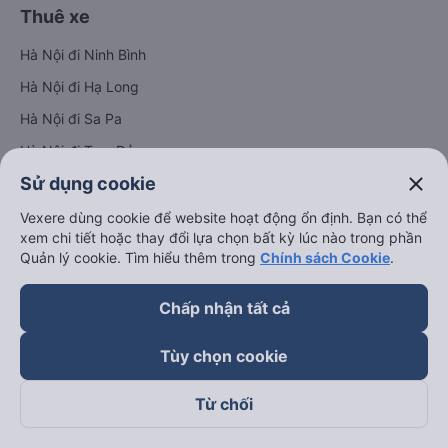
Thuê xe
Hà Nội đi Ninh Bình
Hà Nội đi Hạ Long
Hà Nội đi Sa Pa
Hà Nội đi Tam Đảo
close
Sử dụng cookie
Đà Nẵng đi Hội An
Đà Nẵng đi Huế
Vexere dùng cookie để website hoạt động ổn định. Bạn có thể
xem chi tiết hoặc thay đổi lựa chọn bất kỳ lúc nào trong phần
Hải Phòng đi Hà Nội
Xem tất cả tuyến đường
Quản lý cookie. Tìm hiểu thêm trong
Chính sách Cookie
.
Chấp nhận tất cả
Tùy chọn cookie
Từ chối
keyboard_arrow_down
Về chúng tôi