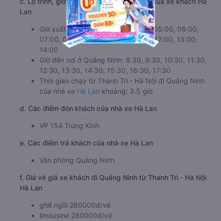
c. Lộ trình, giờ khởi hành và giờ kết thúc của xe khách Hà
Lan
Giờ xuất phát ở Thanh Trì - Hà Nội: 05:00, 06:00,
07:00, 08:00, 09:00, 10:00, 11:00, 12:00, 13:00,
14:00
Giờ đến nơi ở Quảng Ninh: 8:30, 9:30, 10:30, 11:30,
12:30, 13:30, 14:30, 15:30, 16:30, 17:30
Thời gian chạy từ Thanh Trì - Hà Nội đi Quảng Ninh
của nhà xe
Hà Lan
khoảng: 3.5 giờ
d. Các điểm đón khách của nhà xe Hà Lan
VP 154 Trung Kính
e. Các điểm trả khách của nhà xe Hà Lan
Văn phòng Quảng Ninh
f. Giá vé giá xe khách đi Quảng Ninh từ Thanh Trì - Hà Nội
Hà Lan
ghế ngồi 280000đ/vé
limousine 280000đ/vé