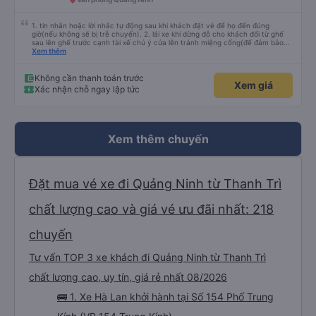
1. tin nhắn hoặc lời nhắc tự động sau khi khách đặt vé để họ đến đúng
giờ(nếu không sẽ bị trễ chuyến). 2. lái xe khi dừng đỗ cho khách đổi từ ghế
sau lên ghế trước cạnh tài xế chú ý cửa lên tránh miệng cống(để đảm bảo
an toàn cho khách- tại HN: miệng cống bằng sắt chữ nhật dạng ô lưới, cửa
Xem thêm
miệng cống còn kết nối với vỉa hè tương đương 1 viên gạch lát viền vỉa hè
50-60cm. 3. Thái độ và tay nghề tài xế tốt. Bác tài đã cố gắng để về đến
Tng kịp 20h, để khách nối chuyến Xe 11 chỗ nên thoáng đãng.
Không cần thanh toán trước
Xem giá
Xác nhận chỗ ngay lập tức
Xem thêm chuyến
Đặt mua vé xe đi Quảng Ninh từ Thanh Trì
chất lượng cao và giá vé ưu đãi nhất: 218
chuyến
Tư vấn TOP 3 xe khách đi Quảng Ninh từ Thanh Trì
chất lượng cao, uy tín, giá rẻ nhất 08/2026
🚌 1. Xe Hà Lan khởi hành tại Số 154 Phố Trung