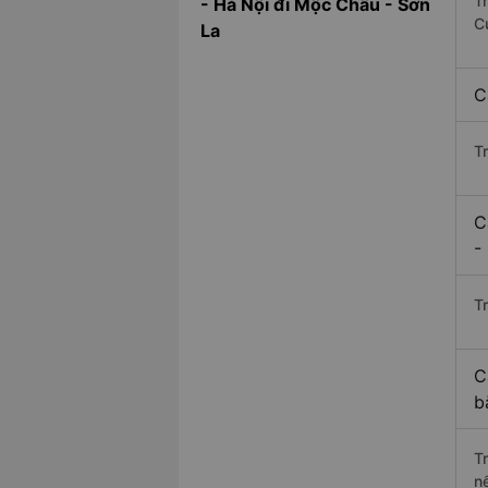
T
- Hà Nội đi Mộc Châu - Sơn
C
La
C
T
C
-
Tr
C
b
T
n