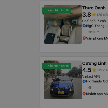
Thực Oanh
Xác nhận tức thì
3.8
star
(29 đá
Ghế ngồi 7 chỗ
BigC Thăng 
3h30m
Văn phòng M
Cương Linh
Xác nhận tức thì
4.5
star
(19 đá
Vinfast VF5
Highlands Co
4h
Khách sạn M