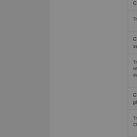
C
T
C
x
T
n
d
C
p
T
C