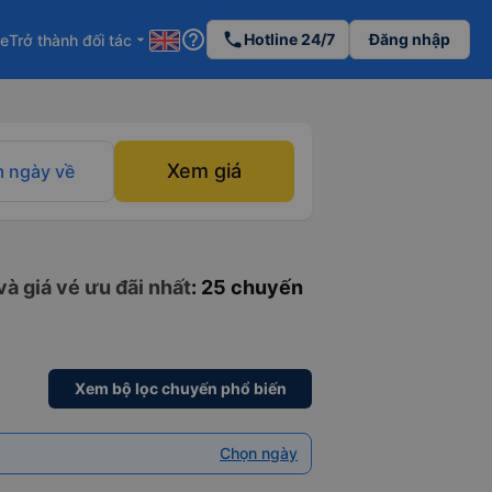
help_outline
phone
Hotline 24/7
Đăng nhập
re
Trở thành đối tác
arrow_drop_down
Xem giá
 ngày về
à giá vé ưu đãi nhất
: 25 chuyến
Xem bộ lọc chuyến phổ biến
Chọn ngày