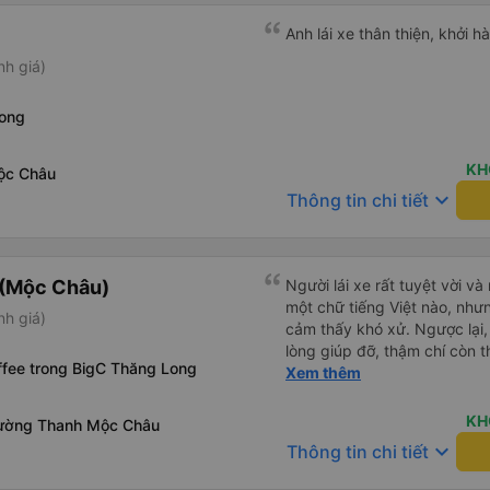
Anh lái xe thân thiện, khởi h
nh giá)
Long
KH
ộc Châu
keyboard_arrow_down
Thông tin chi tiết
 (Mộc Châu)
Người lái xe rất tuyệt vời và
một chữ tiếng Việt nào, như
nh giá)
cảm thấy khó xử. Ngược lại, 
lòng giúp đỡ, thậm chí còn t
ffee trong BigC Thăng Long
tôi cần đến, cách điểm dừng
Xem thêm
vài km. Tôi cao 1,90m, và tô
suốt chuyến đi 4 tiếng. Tất
KH
ường Thanh Mộc Châu
lịch sự và tôn trọng, tôi là 
keyboard_arrow_down
Thông tin chi tiết
một niềm vui khi được đi du 
chắn sẽ lại đi cùng các bạn 