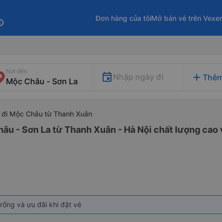
Đơn hàng của tôi
Mở bán vé trên Vexe
fo
Nơi đến
add
Nhập ngày đi
Thêm
 đi Mộc Châu từ Thanh Xuân
âu - Sơn La từ Thanh Xuân - Hà Nội chất lượng cao v
rống và ưu đãi khi đặt vé