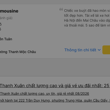
imousine
Chiếc xe buýt đã hao mòn v
tốt đẹp hơn. Tài xế lái xe hơ
ánh giá)
Hà Nội đến Mai Châu vào dịp
ỗ
và thoải mái. 5 sao để làm v
ỗ
ễn Tuân
keyboard_arrow_down
Thông tin chi tiết
ường Thanh Mộc Châu
Thanh Xuân chất lượng cao và giá vé ưu đãi nhất: 2
hanh Xuân chất lượng cao, uy tín, giá rẻ nhất 08/2026
hởi hành tại 222 Trần Duy Hưng, phường Trung Hòa, quận Cầu Giấy, 