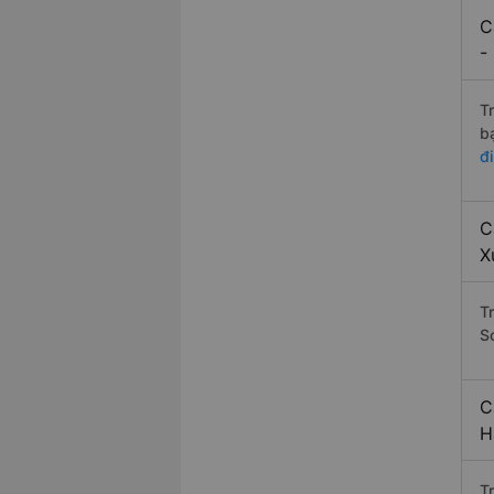
C
-
T
b
đ
C
X
T
S
C
H
T