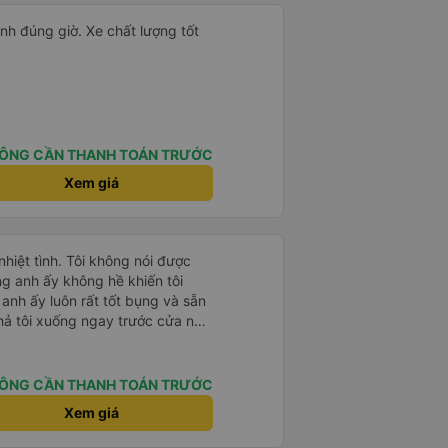
ành đúng giờ. Xe chất lượng tốt
ÔNG CẦN THANH TOÁN TRƯỚC
Xem giá
 nhiệt tình. Tôi không nói được
ng anh ấy không hề khiến tôi
anh ấy luôn rất tốt bụng và sẵn
hả tôi xuống ngay trước cửa nơi
 gần nhất mà tôi đã đặt trước
i cảm thấy rất thoải mái trong
 cả các hành khách khác cũng
ÔNG CẦN THANH TOÁN TRƯỚC
người nước ngoài duy nhất. Thật là
Xem giá
lịch cùng các bạn, và tôi chắc
lần nữa. Cảm ơn rất nhiều 🙏