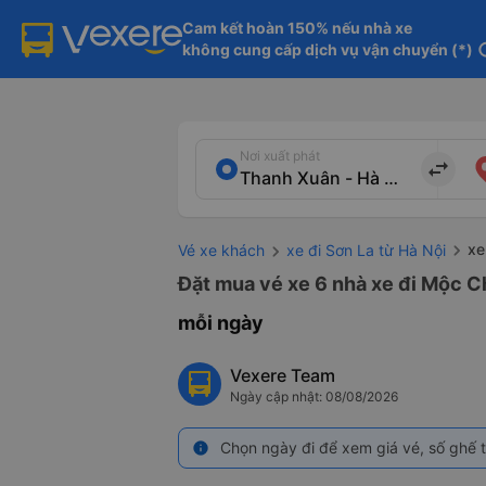
Cam kết hoàn 150% nếu nhà xe

không cung cấp dịch vụ vận chuyển (*)
in
Nơi xuất phát
import_export
xe
Vé xe khách
xe đi Sơn La từ Hà Nội
Đặt mua vé xe 6 nhà xe đi Mộc Ch
mỗi ngày
Vexere Team
Ngày cập nhật: 08/08/2026
Chọn ngày đi để xem giá vé, số ghế t
info