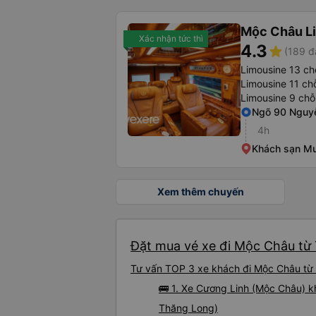
Mộc Châu L
Xác nhận tức thì
4.3
star
(189 đ
Limousine 13 ch
Limousine 11 ch
Limousine 9 chỗ
Ngõ 90 Nguy
4h
Khách sạn M
Xem thêm chuyến
Đặt mua vé xe đi Mộc Châu từ 
Tư vấn TOP 3 xe khách đi Mộc Châu từ T
🚌 1. Xe Cương Linh (Mộc Châu) k
Thăng Long)