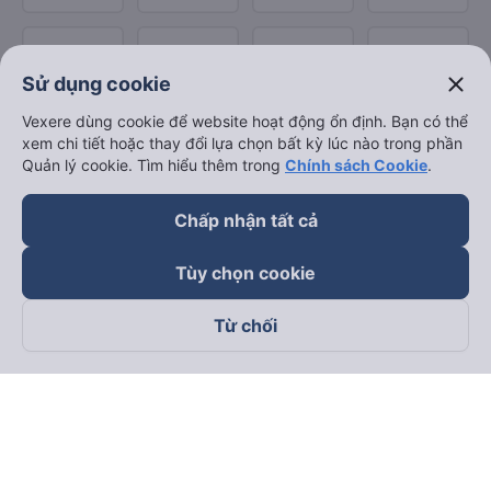
close
Sử dụng cookie
Vexere dùng cookie để website hoạt động ổn định. Bạn có thể
xem chi tiết hoặc thay đổi lựa chọn bất kỳ lúc nào trong phần
Quản lý cookie. Tìm hiểu thêm trong
Chính sách Cookie
.
Chấp nhận tất cả
Tùy chọn cookie
Từ chối
Theo dõi chúng tôi trên
Facebook
Tiktok
Youtube
Công ty TNHH Thương Mại Dịch Vụ Vexere