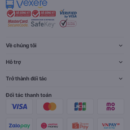
keyboard_arrow_down
Về chúng tôi
keyboard_arrow_down
Hỗ trợ
keyboard_arrow_down
Trở thành đối tác
Đối tác thanh toán