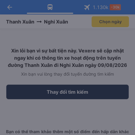
arrow_back
Tải app Vexere ngay!
Tải app Vexere
1.130
k
-30k
Mở app
Mở app
Nhận ưu đãi thành viên độc
-30k/ghế khi đặt vé máy bay qua
quyền
app
Thanh Xuân
Nghi Xuân
Chọn ngày
Xin lỗi bạn vì sự bất tiện này. Vexere sẽ cập nhật
ngay khi có thông tin xe hoạt động trên tuyến
đường Thanh Xuân đi Nghi Xuân ngày 09/08/2026
Xin bạn vui lòng thay đổi tuyến đường tìm kiếm
Thay đổi tìm kiếm
Bạn có thể tham khảo thêm một số điểm đến hấp dẫn khác