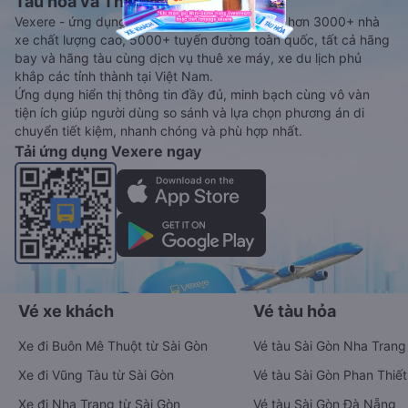
Tàu hoả và Thuê xe
Vexere - ứng dụng đặt vé đa phương tiện với hơn 3000+ nhà
xe chất lượng cao, 5000+ tuyến đường toàn quốc, tất cả hãng
bay và hãng tàu cùng dịch vụ thuê xe máy, xe du lịch phủ
khắp các tỉnh thành tại Việt Nam.
Ứng dụng hiển thị thông tin đầy đủ, minh bạch cùng vô vàn
tiện ích giúp người dùng so sánh và lựa chọn phương án di
chuyển tiết kiệm, nhanh chóng và phù hợp nhất.
Tải ứng dụng Vexere ngay
Vé xe khách
Vé tàu hỏa
Xe đi Buôn Mê Thuột từ Sài Gòn
Vé tàu Sài Gòn Nha Trang
Xe đi Vũng Tàu từ Sài Gòn
Vé tàu Sài Gòn Phan Thiết
Xe đi Nha Trang từ Sài Gòn
Vé tàu Sài Gòn Đà Nẵng