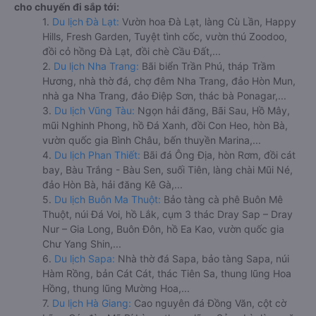
cho chuyến đi sắp tới:
1.
Du lịch Đà Lạt:
Vườn hoa Đà Lạt, làng Cù Lần, Happy
Hills, Fresh Garden, Tuyệt tình cốc, vườn thú Zoodoo,
đồi cỏ hồng Đà Lạt, đồi chè Cầu Đất,...
2.
Du lịch Nha Trang:
Bãi biển Trần Phú, tháp Trầm
Hương, nhà thờ đá, chợ đêm Nha Trang, đảo Hòn Mun,
nhà ga Nha Trang, đảo Điệp Sơn, thác bà Ponagar,...
3.
Du lịch Vũng Tàu:
Ngọn hải đăng, Bãi Sau, Hồ Mây,
mũi Nghinh Phong, hồ Đá Xanh, đồi Con Heo, hòn Bà,
vườn quốc gia Bình Châu, bến thuyền Marina,...
4.
Du lịch Phan Thiết:
Bãi đá Ông Địa, hòn Rơm, đồi cát
bay, Bàu Trắng - Bàu Sen, suối Tiên, làng chài Mũi Né,
đảo Hòn Bà, hải đăng Kê Gà,...
5.
Du lịch Buôn Ma Thuột:
Bảo tàng cà phê Buôn Mê
Thuột, núi Đá Voi, hồ Lắk, cụm 3 thác Dray Sap – Dray
Nur – Gia Long, Buôn Đôn, hồ Ea Kao, vườn quốc gia
Chư Yang Shin,...
6.
Du lịch Sapa:
Nhà thờ đá Sapa, bảo tàng Sapa, núi
Hàm Rồng, bản Cát Cát, thác Tiên Sa, thung lũng Hoa
Hồng, thung lũng Mường Hoa,...
7.
Du lịch Hà Giang:
Cao nguyên đá Đồng Văn, cột cờ