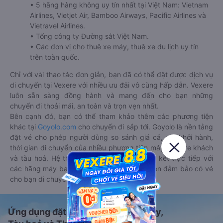
• 5 hãng hàng không uy tín nhất tại Việt Nam: Vietnam
Airlines, Vietjet Air, Bamboo Airways, Pacific Airlines và
Vietravel Airlines.
• Tổng công ty Đường sắt Việt Nam.
• Các đơn vị cho thuê xe máy, thuê xe du lịch uy tín
trên toàn quốc.
Chỉ với vài thao tác đơn giản, bạn đã có thể đặt được dịch vụ
di chuyển tại Vexere với nhiều ưu đãi vô cùng hấp dẫn. Vexere
luôn sẵn sàng đồng hành và mang đến cho bạn những
chuyến đi thoải mái, an toàn và trọn vẹn nhất.
Bên cạnh đó, bạn có thể tham khảo thêm các phương tiện
khác tại
Goyolo.com
cho chuyến đi sắp tới. Goyolo là nền tảng
đặt vé cho phép người dùng so sánh giá cả, giờ khởi hành,
thời gian di chuyển của nhiều phương tiện máy bay, xe khách
và tàu hoả. Hệ thống của Goyolo được liên kết trực tiếp với
các hãng máy bay, xe khách và tàu hoả, luôn đảm bảo có vé
cho bạn di chuyển.
Ứng dụng đặt vé Xe khách, Máy bay,