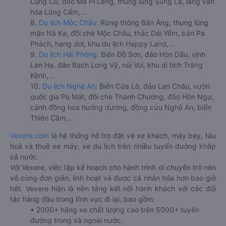
Lũng Cú, đèo Mã Pí Lèng, thung lũng Sủng Là, làng văn
hóa Lũng Cẩm,...
8.
Du lịch Mộc Châu:
Rừng thông Bản Áng, thung lũng
mận Nà Ka, đồi chè Mộc Châu, thác Dải Yếm, bản Pa
Phách, hang dơi, khu du lịch Happy Land,...
9.
Du lịch Hải Phòng:
Biển Đồ Sơn, đảo Hòn Dấu, vịnh
Lan Hạ, đảo Bạch Long Vỹ, núi Voi, khu di tích Tràng
Kênh,...
10.
Du lịch Nghệ An:
Biển Cửa Lò, đảo Lan Châu, vườn
quốc gia Pù Mát, đồi chè Thanh Chương, đảo Hòn Ngư,
cánh đồng hoa hướng dương, đồng cừu Nghệ An, biển
Thiên Cầm,...
Vexere.com
là hệ thống hỗ trợ đặt vé xe khách, máy bay, tàu
hoả và thuê xe máy, xe du lịch trên nhiều tuyến đường khắp
cả nước.
Với Vexere, việc lập kế hoạch cho hành trình di chuyển trở nên
vô cùng đơn giản, linh hoạt và được cá nhân hóa hơn bao giờ
hết. Vexere hiện là nền tảng kết nối hành khách với các đối
tác hàng đầu trong lĩnh vực đi lại, bao gồm:
• 2000+ hãng xe chất lượng cao trên 5000+ tuyến
đường trong và ngoài nước.