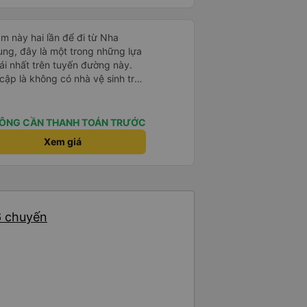
m này hai lần để đi từ Nha
ng, đây là một trong những lựa
i nhất trên tuyến đường này.
cập là không có nhà vệ sinh trên
chịu trên một hành trình dài
có các điểm dừng thường xuyên,
. Chuyến đi gần đây nhất của tôi
ÔNG CẦN THANH TOÁN TRƯỚC
e bị chậm khoảng một tiếng,
Xem giá
trước cho tôi, nên tôi không
mái, có chăn và hai gối, và các
. Có các điểm dừng nghỉ vào
ng, giúp chuyến đi thoải mái
ối cùng, họ thậm chí còn cung
6 chuyến
à một cử chỉ rất chu đáo. Trong
 tuần trước, không có điểm dừng
g 8:00 sáng, điều này khá khó
ụ thuộc vào tài xế, và tôi thực sự
ược bố trí đều đặn hơn trong
i lòng và sẽ tiếp tục sử dụng
 của công ty này cho các