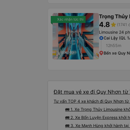
Trọng Thủy 
Xác nhận tức thì
4.8
star
(1741 
Limousine 24 p
Cai Lậy (QL 1
12h55m
Bến xe Quy 
Đặt mua vé xe đi Quy Nhơn từ T
Tư vấn TOP 4 xe khách đi Quy Nhơn từ T
🚌 1. Xe Trọng Thủy Limousine khở
🚌 2. Xe Bốn Luyện Express khởi 
🚌 3. Xe Mạnh Hùng khởi hành tại 