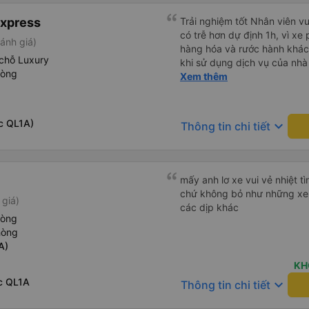
Express
Trải nghiệm tốt Nhân viên vu
có trễ hơn dự định 1h, vì xe
ánh giá)
hàng hóa và rước hành khách
chỗ Luxury
khi sử dụng dịch vụ của nhà 
hòng
thiệu cho người thân sử dụn
Xem thêm
c QL1A)
keyboard_arrow_down
Thông tin chi tiết
mấy anh lơ xe vui vẻ nhiệt tì
chứ không bỏ như những xe 
 giá)
các dịp khác
hòng
hòng
A)
KH
c QL1A
keyboard_arrow_down
Thông tin chi tiết