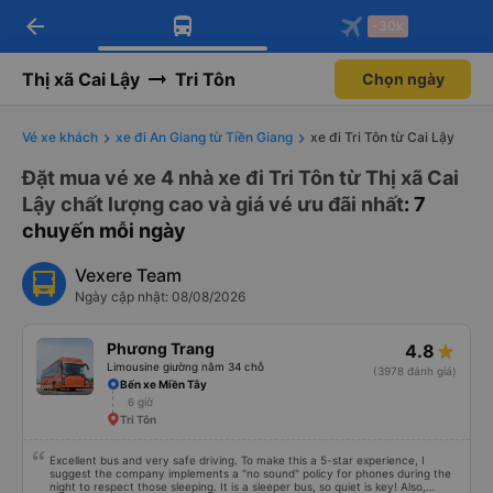
arrow_back
Tải app Vexere ngay!
Tải app Vexere
-30k
Mở app
Mở app
Nhận ưu đãi thành viên độc
-30k/ghế khi đặt vé máy bay qua
quyền
app
Thị xã Cai Lậy
Tri Tôn
Chọn ngày
Vé xe khách
xe đi An Giang từ Tiền Giang
xe đi Tri Tôn từ Cai Lậy
Đặt mua vé xe 4 nhà xe đi Tri Tôn từ Thị xã Cai
Lậy chất lượng cao và giá vé ưu đãi nhất
: 7
chuyến mỗi ngày
Vexere Team
Ngày cập nhật: 08/08/2026
Phương Trang
4.8
Limousine giường nằm 34 chỗ
(3978 đánh giá)
Bến xe Miền Tây
6 giờ
Tri Tôn
Excellent bus and very safe driving. To make this a 5-star experience, I
suggest the company implements a "no sound" policy for phones during the
night to respect those sleeping. It is a sleeper bus, so quiet is key! Also,