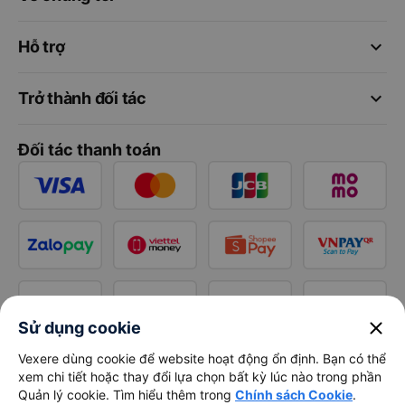
keyboard_arrow_down
Hỗ trợ
keyboard_arrow_down
Trở thành đối tác
Đối tác thanh toán
close
Sử dụng cookie
Vexere dùng cookie để website hoạt động ổn định. Bạn có thể
xem chi tiết hoặc thay đổi lựa chọn bất kỳ lúc nào trong phần
Quản lý cookie. Tìm hiểu thêm trong
Chính sách Cookie
.