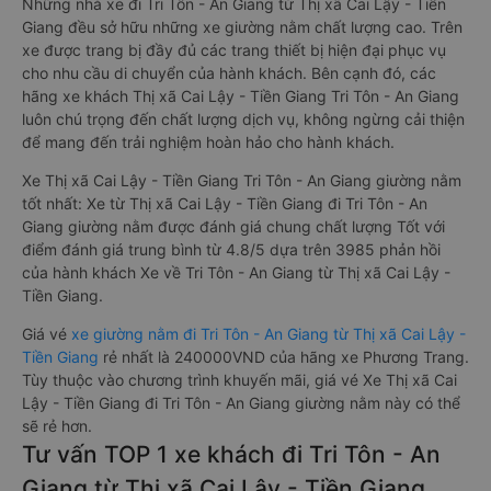
Những nhà xe đi Tri Tôn - An Giang từ Thị xã Cai Lậy - Tiền
Giang đều sở hữu những xe giường nằm chất lượng cao. Trên
xe được trang bị đầy đủ các trang thiết bị hiện đại phục vụ
cho nhu cầu di chuyển của hành khách. Bên cạnh đó, các
hãng xe khách Thị xã Cai Lậy - Tiền Giang Tri Tôn - An Giang
luôn chú trọng đến chất lượng dịch vụ, không ngừng cải thiện
để mang đến trải nghiệm hoàn hảo cho hành khách.
Xe Thị xã Cai Lậy - Tiền Giang Tri Tôn - An Giang giường nằm
tốt nhất: Xe từ Thị xã Cai Lậy - Tiền Giang đi Tri Tôn - An
Giang giường nằm được đánh giá chung chất lượng Tốt với
điểm đánh giá trung bình từ 4.8/5 dựa trên 3985 phản hồi
của hành khách Xe về Tri Tôn - An Giang từ Thị xã Cai Lậy -
Tiền Giang.
Giá vé
xe giường nằm đi Tri Tôn - An Giang từ Thị xã Cai Lậy -
Tiền Giang
rẻ nhất là 240000VND của hãng xe Phương Trang.
Tùy thuộc vào chương trình khuyến mãi, giá vé Xe Thị xã Cai
Lậy - Tiền Giang đi Tri Tôn - An Giang giường nằm này có thể
sẽ rẻ hơn.
Tư vấn TOP 1 xe khách đi Tri Tôn - An
Giang từ Thị xã Cai Lậy - Tiền Giang