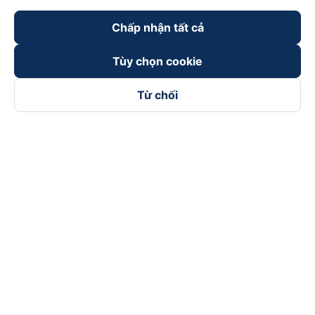
Chấp nhận tất cả
Tùy chọn cookie
Từ chối
Theo dõi chúng tôi trên
Facebook
Tiktok
Youtube
Công ty TNHH Thương Mại Dịch Vụ Vexere
Địa chỉ đăng ký kinh doanh: 8C Chữ Đồng Tử, Phường Tân
Sơn Nhất, TP. Hồ Chí Minh, Việt Nam
Địa chỉ
:
Lầu 2, toà nhà H3 Circo Hoàng Diệu, 384 Hoàng Diệu,
Phường Khánh Hội, TP Hồ Chí Minh, Việt Nam
Tầng 3, toà nhà 101 Láng Hạ, 101 Láng Hạ, Phường Láng, TP.
Hà Nội, Việt Nam
Giấy chứng nhận ĐKKD số 0315133726 do Sở KH và ĐT TP.
Hồ Chí Minh cấp lần đầu ngày 27/6/2018