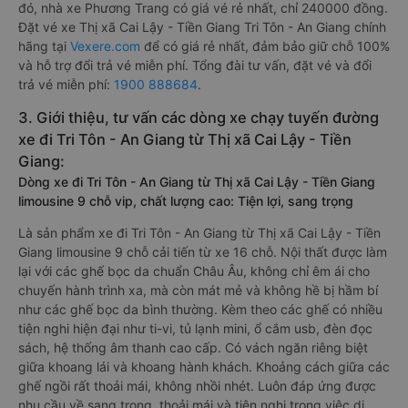
đó, nhà xe Phương Trang có giá vé rẻ nhất, chỉ 240000 đồng.
Đặt vé xe Thị xã Cai Lậy - Tiền Giang Tri Tôn - An Giang chính
hãng tại
Vexere.com
để có giá rẻ nhất, đảm bảo giữ chỗ 100%
và hỗ trợ đổi trả vé miễn phí. Tổng đài tư vấn, đặt vé và đổi
trả vé miễn phí:
1900 888684
.
3. Giới thiệu, tư vấn các dòng xe chạy tuyến đường
xe đi Tri Tôn - An Giang từ Thị xã Cai Lậy - Tiền
Giang:
Dòng xe đi Tri Tôn - An Giang từ Thị xã Cai Lậy - Tiền Giang
limousine 9 chỗ vip, chất lượng cao: Tiện lợi, sang trọng
Là sản phẩm xe đi Tri Tôn - An Giang từ Thị xã Cai Lậy - Tiền
Giang limousine 9 chỗ cải tiến từ xe 16 chỗ. Nội thất được làm
lại với các ghế bọc da chuẩn Châu Âu, không chỉ êm ái cho
chuyến hành trình xa, mà còn mát mẻ và không hề bị hầm bí
như các ghế bọc da bình thường. Kèm theo các ghế có nhiều
tiện nghi hiện đại như ti-vi, tủ lạnh mini, ổ cắm usb, đèn đọc
sách, hệ thống âm thanh cao cấp. Có vách ngăn riêng biệt
giữa khoang lái và khoang hành khách. Khoảng cách giữa các
ghế ngồi rất thoải mái, không nhồi nhét. Luôn đáp ứng được
nhu cầu về sang trọng, thoải mái và tiện nghi trong việc di