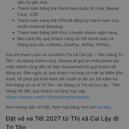
siêu thị gần nhà.
Thanh toán bằng thẻ thanh toán quốc tế (Visa, Master
Card, JCB).
Thanh toán bằng thẻ ATM đã đăng ký thanh toán trực
tuyến (Internet Banking).
Thanh toán bằng hình thức chuyển khoản ngân hàng.
Bên cạnh đó, quý khách cũng có thể thanh toán vé
thông qua các ví Momo, ZaloPay, AirPay, VNPay,…
Sau khi thanh toán vé xe khách Thị xã Cai Lậy - Tiền Giang Tri
Tôn - An Giang thành công, Vexere sẽ gửi tin nhắn/email xác
nhận thành công đến số điện thoại/email mà quý khách đã
đăng ký. Đến ngày đi, quý khách vui lòng có mặt tại điểm đón
trước 30 phút giờ khởi hành để chuẩn bị lên xe. Để kiểm tra
tình trạng vé xe đi Tri Tôn - An Giang từ Thị xã Cai Lậy - Tiền
Giang đã đặt, quý khách vui lòng truy cập
https://vexere.com/vi-VN/booking/ticketinfo
Xem hướng dẫn chi tiết, minh họa bằng hình ảnh
tại đây.
Đặt vé xe Tết 2027 từ Thị xã Cai Lậy đi
Tri Tôn