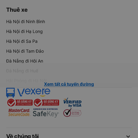
Thuê xe
Hà Nội đi Ninh Bình
Hà Nội đi Hạ Long
Hà Nội đi Sa Pa
Hà Nội đi Tam Đảo
Đà Nẵng đi Hội An
Đà Nẵng đi Huế
Hải Phòng đi Hà Nội
Xem tất cả tuyến đường
keyboard_arrow_down
Về chúng tôi