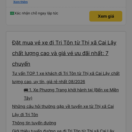
please display the Wi-Fi password clearly inside the cabin for convenience. I
Xem thêm
would definitely ride with them again! -------------- ​ Xe chất lượng tốt và
tài xế lái xe rất an toàn. Để dịch vụ hoàn hảo hơn, tôi góp ý nhà xe nên có
quy định rõ ràng về việc giữ im lặng (tắt âm thanh điện thoại) vào ban đêm
Xác nhận chỗ ngay lập tức
Xem giá
để tránh làm phiền hành khách khác ngủ. Ngoài ra, nhà xe nên dán sẵn mật
khẩu Wi-Fi trong xe để hành khách dễ dàng sử dụng. Tôi vẫn sẽ tiếp tục ủng
hộ nhà xe trong tương lai!
Đặt mua vé xe đi Tri Tôn từ Thị xã Cai Lậy
chất lượng cao và giá vé ưu đãi nhất: 7
chuyến
Tư vấn TOP 1 xe khách đi Tri Tôn từ Thị xã Cai Lậy chất
lượng cao, uy tín, giá rẻ nhất 08/2026
🚌 1. Xe Phương Trang khởi hành tại (Bến xe Miền
Tây)
Những câu hỏi thường gặp về tuyến xe từ Thị xã Cai
Lậy đi Tri Tôn
Thông tin tuyến đường
Giới thiệu tuyến đường xe đi Tri Tôn từ Thị xã Cai Lậy