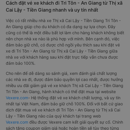
Cách đặt vé xe khách đi Tri Tôn - An Giang từ Thị xã
Cai Lậy - Tiền Giang nhanh và uy tín nhất
Việc có rất nhiều nhà xe Thị xã Cai Lậy - Tiền Giang Tri Tôn -
An Giang giúp cho du khách có đa dạng sự lựa chọn. Đây
cũng có thể là một điều bất lợi làm cho hàng khách không biết
nên chọn nhà xe nào là phù hợp với mình. Bên cạnh đó, việc
đảm bảo giữ chỗ, có được chỗ ngồi yêu thích sau khi đặt vé
xe đi Tri Tôn - An Giang từ Thị xã Cai Lậy - Tiền Giang giữa
nhà xe với khách hàng sau khi đặt trực tiếp vẫn chưa được
đảm bảo 100%.
Cho nên để dễ dàng so sánh giá, xem đánh giá chất lượng
các nhà xe đi, được đảm bảo quyền lợi cao nhất, được hưởng
nhiều ưu đãi giảm giá vé xe khách Thị xã Cai Lậy - Tiền Giang
Tri Tôn - An Giang, hành khách có thể đặt mua tại website
Vexere.com
- Hệ thống đặt vé xe khách chất lượng, và uy tín
nhất tại Việt Nam, đảm bảo giữ chỗ 100%. Đối với bất cứ giao
dịch đặt mua vé xe khách đi Tri Tôn - An Giang từ Thị xã Cai
Lậy - Tiền Giang nào của quý khách tại trang web
Vexere.com
đều được Vexere cam kết giải quyết sự cố. Chính
sách tặng coupon giảm giá hoặc hoàn tiền sẽ tùy theo từng