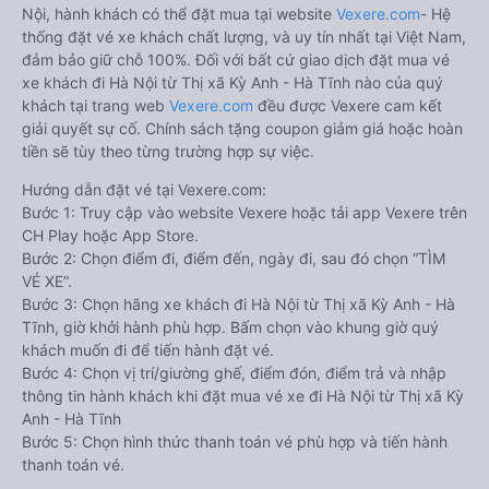
Nội, hành khách có thể đặt mua tại website
Vexere.com
- Hệ
thống đặt vé xe khách chất lượng, và uy tín nhất tại Việt Nam,
đảm bảo giữ chỗ 100%. Đối với bất cứ giao dịch đặt mua vé
xe khách đi Hà Nội từ Thị xã Kỳ Anh - Hà Tĩnh nào của quý
khách tại trang web
Vexere.com
đều được Vexere cam kết
giải quyết sự cố. Chính sách tặng coupon giảm giá hoặc hoàn
tiền sẽ tùy theo từng trường hợp sự việc.
Hướng dẫn đặt vé tại Vexere.com:
Bước 1: Truy cập vào website Vexere hoặc tải app Vexere trên
CH Play hoặc App Store.
Bước 2: Chọn điểm đi, điểm đến, ngày đi, sau đó chọn “TÌM
VÉ XE”.
Bước 3: Chọn hãng xe khách đi Hà Nội từ Thị xã Kỳ Anh - Hà
Tĩnh, giờ khởi hành phù hợp. Bấm chọn vào khung giờ quý
khách muốn đi để tiến hành đặt vé.
Bước 4: Chọn vị trí/giường ghế, điểm đón, điểm trả và nhập
thông tin hành khách khi đặt mua vé xe đi Hà Nội từ Thị xã Kỳ
Anh - Hà Tĩnh
Bước 5: Chọn hình thức thanh toán vé phù hợp và tiến hành
thanh toán vé.