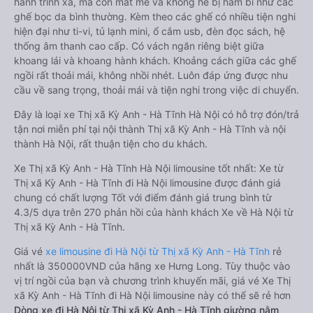
hành trình xa, mà còn mát mẻ và không hề bị hầm bí như các
ghế bọc da bình thường. Kèm theo các ghế có nhiều tiện nghi
hiện đại như ti-vi, tủ lạnh mini, ổ cắm usb, đèn đọc sách, hệ
thống âm thanh cao cấp. Có vách ngăn riêng biệt giữa
khoang lái và khoang hành khách. Khoảng cách giữa các ghế
ngồi rất thoải mái, không nhồi nhét. Luôn đáp ứng được nhu
cầu về sang trọng, thoải mái và tiện nghi trong việc di chuyển.
Đây là loại xe Thị xã Kỳ Anh - Hà Tĩnh Hà Nội có hỗ trợ đón/trả
tận nơi miễn phí tại nội thành Thị xã Kỳ Anh - Hà Tĩnh và nội
thành Hà Nội, rất thuận tiện cho du khách.
Xe Thị xã Kỳ Anh - Hà Tĩnh Hà Nội limousine tốt nhất: Xe từ
Thị xã Kỳ Anh - Hà Tĩnh đi Hà Nội limousine được đánh giá
chung có chất lượng Tốt với điểm đánh giá trung bình từ
4.3/5 dựa trên 270 phản hồi của hành khách Xe về Hà Nội từ
Thị xã Kỳ Anh - Hà Tĩnh.
Giá vé
xe limousine đi Hà Nội từ Thị xã Kỳ Anh - Hà Tĩnh
rẻ
nhất là 350000VND của hãng xe Hưng Long. Tùy thuộc vào
vị trí ngồi của bạn và chương trình khuyến mãi, giá vé Xe Thị
xã Kỳ Anh - Hà Tĩnh đi Hà Nội limousine này có thể sẽ rẻ hơn
Dòng xe đi Hà Nội từ Thị xã Kỳ Anh - Hà Tĩnh giường nằm