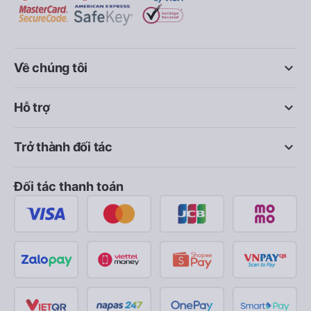
keyboard_arrow_down
Về chúng tôi
keyboard_arrow_down
Hỗ trợ
keyboard_arrow_down
Trở thành đối tác
Đối tác thanh toán