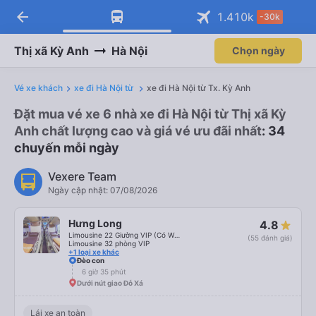
arrow_back
1.410
k
-30k
Thị xã Kỳ Anh
Hà Nội
Chọn ngày
Vé xe khách
xe đi Hà Nội từ
xe đi Hà Nội từ Tx. Kỳ Anh
Đặt mua vé xe 6 nhà xe đi Hà Nội từ Thị xã Kỳ
Anh chất lượng cao và giá vé ưu đãi nhất
: 34
chuyến mỗi ngày
Vexere Team
Ngày cập nhật: 07/08/2026
Hưng Long
4.8
Limousine 22 Giường VIP (Có WC)
(55 đánh giá)
Limousine 32 phòng VIP
+1 loại xe khác
Đèo con
6 giờ 35 phút
Dưới nút giao Đỗ Xá
Lái xe an toàn