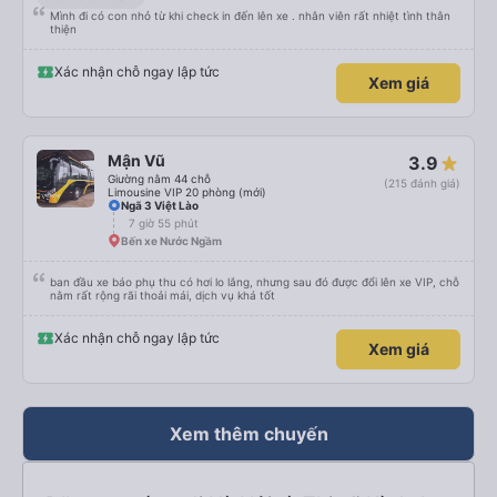
Mình đi có con nhỏ từ khi check in đến lên xe . nhân viên rất nhiệt tình thân
thiện
Xác nhận chỗ ngay lập tức
Xem giá
Mận Vũ
3.9
Giường nằm 44 chỗ
(215 đánh giá)
Limousine VIP 20 phòng (mới)
Ngã 3 Việt Lào
7 giờ 55 phút
Bến xe Nước Ngầm
ban đầu xe báo phụ thu có hơi lo lắng, nhưng sau đó được đổi lên xe VIP, chỗ
nằm rất rộng rãi thoải mái, dịch vụ khá tốt
Xác nhận chỗ ngay lập tức
Xem giá
Xem thêm chuyến