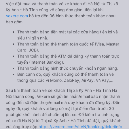
Việc đặt mua và thanh toán vé xe khách đi Hà Nội từ Thị xã
Kỳ Anh - Hà Tĩnh cũng vô cùng đơn giản, tiện lợi khi
Vexere.com
hỗ trợ đến 06 hình thức thanh toán khác nhau
bao gồm:
Thanh toán bằng tiền mặt tại các cửa hàng tiện lợi và
siêu thị gần nhà.
Thanh toán bằng thẻ thanh toán quốc tế (Visa, Master
Card, JCB).
Thanh toán bằng thẻ ATM đã đăng ký thanh toán trực
tuyến (Internet Banking).
Thanh toán bằng hình thức chuyển khoản ngân hàng.
Bên cạnh đó, quý khách cũng có thể thanh toán vé
thông qua các ví Momo, ZaloPay, AirPay, VNPay,…
Sau khi thanh toán vé xe khách Thị xã Kỳ Anh - Hà Tĩnh Hà
Nội thành công, Vexere sẽ gửi tin nhắn/email xác nhận thành
công đến số điện thoại/email mà quý khách đã đăng ký. Đến
ngày đi, quý khách vui lòng có mặt tại điểm đón trước 30
phút giờ khởi hành để chuẩn bị lên xe. Để kiểm tra tình trạng
vé xe đi Hà Nội từ Thị xã Kỳ Anh - Hà Tĩnh đã đặt, quý khách
vui lòng truy cập
https://vexere.com/vi-VN/booking/ticketinfo