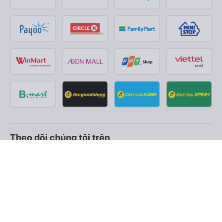
Theo dõi chúng tôi trên
Facebook
Tiktok
Youtube
Công ty TNHH Thương Mại Dịch Vụ Vexere
Địa chỉ đăng ký kinh doanh: 8C Chữ Đồng Tử, Phường Tân
Sơn Nhất, TP. Hồ Chí Minh, Việt Nam
Địa chỉ
:
Lầu 2, toà nhà H3 Circo Hoàng Diệu, 384 Hoàng Diệu,