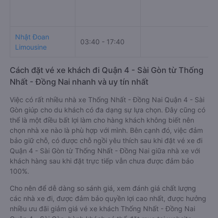
Nhật Đoan
03:40 - 17:40
Limousine
Cách đặt vé xe khách đi Quận 4 - Sài Gòn từ Thống
Nhất - Đồng Nai nhanh và uy tín nhất
Việc có rất nhiều nhà xe Thống Nhất - Đồng Nai Quận 4 - Sài
Gòn giúp cho du khách có đa dạng sự lựa chọn. Đây cũng có
thể là một điều bất lợi làm cho hàng khách không biết nên
chọn nhà xe nào là phù hợp với mình. Bên cạnh đó, việc đảm
bảo giữ chỗ, có được chỗ ngồi yêu thích sau khi đặt vé xe đi
Quận 4 - Sài Gòn từ Thống Nhất - Đồng Nai giữa nhà xe với
khách hàng sau khi đặt trực tiếp vẫn chưa được đảm bảo
100%.
Cho nên để dễ dàng so sánh giá, xem đánh giá chất lượng
các nhà xe đi, được đảm bảo quyền lợi cao nhất, được hưởng
nhiều ưu đãi giảm giá vé xe khách Thống Nhất - Đồng Nai