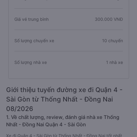
Giá vé trung bình
300.000 VNĐ
Số lượng chuyến xe
10 chuyến
Số lượng nhà xe
1 nhà xe
Giới thiệu tuyến đường xe đi Quận 4 -
Sài Gòn từ Thống Nhất - Đồng Nai
08/2026
1. Về chất lượng, review, đánh giá nhà xe Thống
Nhất - Đồng Nai Quận 4 - Sài Gòn
Xe đi Quận 4 - Sài Gòn từ Thống Nhất - Đồng Nai tốt nhất