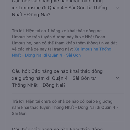
Câu hỏi: Các hãng xe nào khai thác dòng
xe Limousine đi Quận 4 - Sài Gòn từ Thống
Nhất - Đồng Nai?
Trả lời: Hiện tại có 1 hãng xe khai thác dòng xe
Limousine trên tuyến đường này là xe Nhật Đoan
Limousine, bạn có thể tham khảo thêm thông tin và đặt
vé các nhà xe này tại trang này:
Xe limousine Thống
Nhất - Đồng Nai đi Quận 4 - Sài Gòn
Câu hỏi: Các hãng xe nào khai thác dòng
xe giường nằm đi Quận 4 - Sài Gòn từ
Thống Nhất - Đồng Nai?
Trả lời: Hiện tại chưa có nhà xe nào có loại xe giường
nằm khai thác tuyến Thống Nhất - Đồng Nai đi Quận 4 -
Sài Gòn
Câu hỏi: Các hãng xe nào khai thác dòng