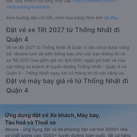
đặt, quý khách vui lòng truy cập
https://vexere.com/vi-
VN/booking/ticketinfo
Xem hướng dẫn chi tiết, minh họa bằng hình ảnh
tại đây.
Đặt vé xe Tết 2027 từ Thống Nhất đi
Quận 4
Vé xe tết 2027 từ Thống Nhất đi Quận 4 vẫn chưa được công
bố. Vexere.com sẽ sớm thông báo cho các bạn thông tin vé
xe Tết 2027 bao gồm giá vé, lịch trình, ngày giờ bán vé của
các hãng xe khách đi tuyến đường Thống Nhất - Quận 4 và
Quận 4 - Thống Nhất ngay khi có thông tin từ các hãng xe.
Đặt vé máy bay giá rẻ từ Thống Nhất đi
Quận 4
Ứng dụng đặt vé Xe khách, Máy bay,
Tàu hoả và Thuê xe
Vexere - ứng dụng đặt vé đa phương tiện với hơn 3000+ nhà
xe chất lượng cao, 5000+ tuyến đường toàn quốc, tất cả hãng