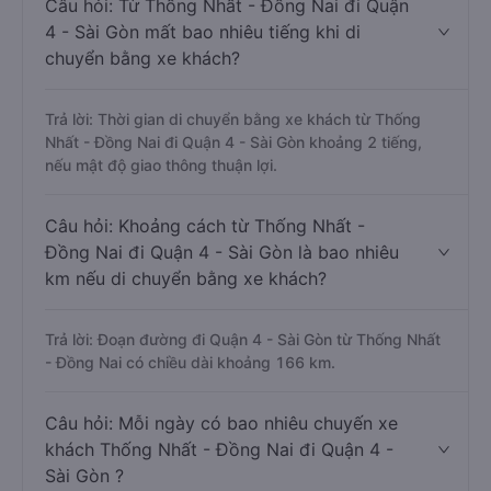
Câu hỏi: Từ Thống Nhất - Đồng Nai đi Quận
4 - Sài Gòn mất bao nhiêu tiếng khi di
chuyển bằng xe khách?
Trả lời: Thời gian di chuyển bằng xe khách từ Thống
Nhất - Đồng Nai đi Quận 4 - Sài Gòn khoảng 2 tiếng,
nếu mật độ giao thông thuận lợi.
Câu hỏi: Khoảng cách từ Thống Nhất -
Đồng Nai đi Quận 4 - Sài Gòn là bao nhiêu
km nếu di chuyển bằng xe khách?
Trả lời: Đoạn đường đi Quận 4 - Sài Gòn từ Thống Nhất
- Đồng Nai có chiều dài khoảng 166 km.
Câu hỏi: Mỗi ngày có bao nhiêu chuyến xe
khách Thống Nhất - Đồng Nai đi Quận 4 -
Sài Gòn ?