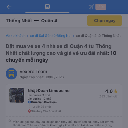
arrow_back
Tải app Vexere ngay!
Tải app Vexere
-30k
Mở app
Mở app
Nhận ưu đãi thành viên độc
-30k/ghế khi đặt vé máy bay qua
quyền
app
Thống Nhất
Quận 4
Chọn ngày
Vé xe khách
xe đi Sài Gòn từ Đồng Nai
xe đi Quận 4 từ Thống Nhất
Đặt mua vé xe 4 nhà xe đi Quận 4 từ Thống
Nhất chất lượng cao và giá vé ưu đãi nhất
: 10
chuyến mỗi ngày
Vexere Team
Ngày cập nhật: 08/08/2026
Nhật Đoan Limousine
4.6
Limousine 9 chỗ
(653 đánh giá)
Limousine 12 chỗ
Bưu điện Gia Kiệm
2 giờ 25 phút
Sân bay Tân Sơn Nhất
mình đc gọi báo đầy đủ khi giờ đón thay đổi, tài xế lịch sự, chạy rất êm và
thoải mái. Trên xe có hành khách gây khó dễ cho tài xế và phiền mọi ng,