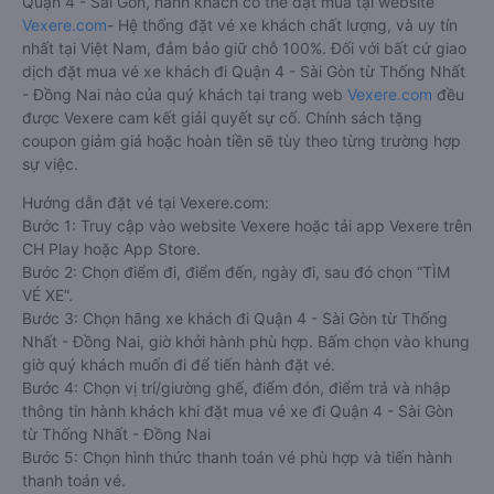
Quận 4 - Sài Gòn, hành khách có thể đặt mua tại website
Vexere.com
- Hệ thống đặt vé xe khách chất lượng, và uy tín
nhất tại Việt Nam, đảm bảo giữ chỗ 100%. Đối với bất cứ giao
dịch đặt mua vé xe khách đi Quận 4 - Sài Gòn từ Thống Nhất
- Đồng Nai nào của quý khách tại trang web
Vexere.com
đều
được Vexere cam kết giải quyết sự cố. Chính sách tặng
coupon giảm giá hoặc hoàn tiền sẽ tùy theo từng trường hợp
sự việc.
Hướng dẫn đặt vé tại Vexere.com:
Bước 1: Truy cập vào website Vexere hoặc tải app Vexere trên
CH Play hoặc App Store.
Bước 2: Chọn điểm đi, điểm đến, ngày đi, sau đó chọn “TÌM
VÉ XE”.
Bước 3: Chọn hãng xe khách đi Quận 4 - Sài Gòn từ Thống
Nhất - Đồng Nai, giờ khởi hành phù hợp. Bấm chọn vào khung
giờ quý khách muốn đi để tiến hành đặt vé.
Bước 4: Chọn vị trí/giường ghế, điểm đón, điểm trả và nhập
thông tin hành khách khi đặt mua vé xe đi Quận 4 - Sài Gòn
từ Thống Nhất - Đồng Nai
Bước 5: Chọn hình thức thanh toán vé phù hợp và tiến hành
thanh toán vé.