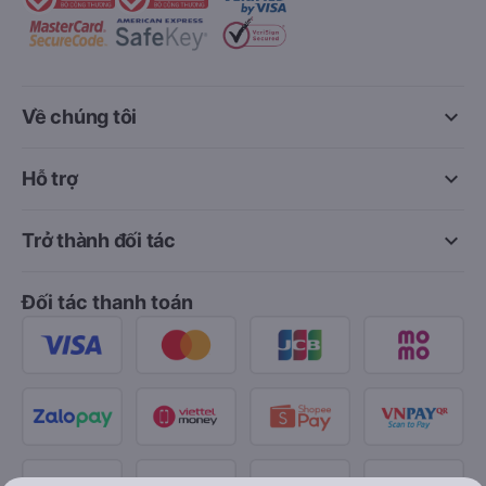
keyboard_arrow_down
Về chúng tôi
keyboard_arrow_down
Hỗ trợ
keyboard_arrow_down
Trở thành đối tác
Đối tác thanh toán