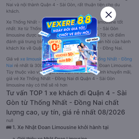
Nai và nội thành Quận 4 - Sài Gòn, rất thuận tiện cho du
khách.
Xe Thống Nhất - Đồng Nai Quận 4 - Sài Gòn limousine tốt
nhất: Xe từ Thống Nhất - Đồng Nai đi Quận 4 - Sài Gòn
limousine được đánh giá chung có chất lượng Tốt với điểm
đánh giá trung bình từ 4.6/5 dựa trên 653 phản hồi của hành
khách Xe về Quận 4 - Sài Gòn từ Thống Nhất - Đồng Nai.
Giá vé
xe limousine đi Quận 4 - Sài Gòn từ Thống Nhất - Đồng
Nai
rẻ nhất là 300000VND của hãng xe Nhật Đoan Limousine.
Tùy thuộc vào vị trí ngồi của bạn và chương trình khuyến mãi,
giá vé Xe Thống Nhất - Đồng Nai đi Quận 4 - Sài Gòn
limousine này có thể sẽ rẻ hơn
Tư vấn TOP 1 xe khách đi Quận 4 - Sài
Gòn từ Thống Nhất - Đồng Nai chất
lượng cao, uy tín, giá rẻ nhất 08/2026
null
🚌 1. Xe Nhật Đoan Limousine khởi hành tại
a. Giới thiệu xe Nhật Đoan Limousine