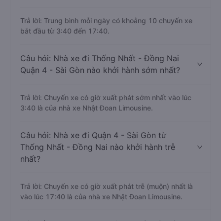
Trả lời: Trung bình mỗi ngày có khoảng 10 chuyến xe
bắt đầu từ 3:40 đến 17:40.
Câu hỏi: Nhà xe đi Thống Nhất - Đồng Nai
Quận 4 - Sài Gòn nào khởi hành sớm nhất?
Trả lời: Chuyến xe có giờ xuất phát sớm nhất vào lúc
3:40 là của nhà xe Nhật Đoan Limousine.
Câu hỏi: Nhà xe đi Quận 4 - Sài Gòn từ
Thống Nhất - Đồng Nai nào khởi hành trễ
nhất?
Trả lời: Chuyến xe có giờ xuất phát trễ (muộn) nhất là
vào lúc 17:40 là của nhà xe Nhật Đoan Limousine.