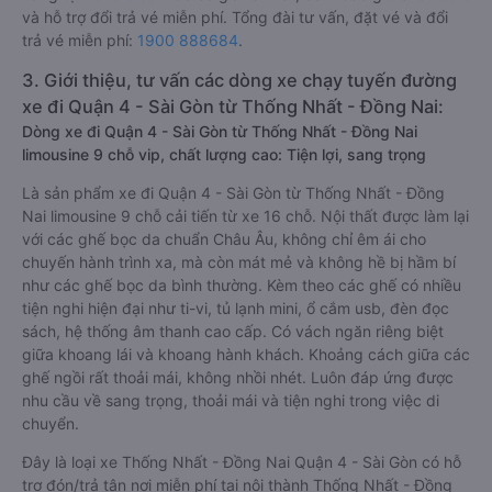
và hỗ trợ đổi trả vé miễn phí. Tổng đài tư vấn, đặt vé và đổi
trả vé miễn phí:
1900 888684
.
3. Giới thiệu, tư vấn các dòng xe chạy tuyến đường
xe đi Quận 4 - Sài Gòn từ Thống Nhất - Đồng Nai:
Dòng xe đi Quận 4 - Sài Gòn từ Thống Nhất - Đồng Nai
limousine 9 chỗ vip, chất lượng cao: Tiện lợi, sang trọng
Là sản phẩm xe đi Quận 4 - Sài Gòn từ Thống Nhất - Đồng
Nai limousine 9 chỗ cải tiến từ xe 16 chỗ. Nội thất được làm lại
với các ghế bọc da chuẩn Châu Âu, không chỉ êm ái cho
chuyến hành trình xa, mà còn mát mẻ và không hề bị hầm bí
như các ghế bọc da bình thường. Kèm theo các ghế có nhiều
tiện nghi hiện đại như ti-vi, tủ lạnh mini, ổ cắm usb, đèn đọc
sách, hệ thống âm thanh cao cấp. Có vách ngăn riêng biệt
giữa khoang lái và khoang hành khách. Khoảng cách giữa các
ghế ngồi rất thoải mái, không nhồi nhét. Luôn đáp ứng được
nhu cầu về sang trọng, thoải mái và tiện nghi trong việc di
chuyển.
Đây là loại xe Thống Nhất - Đồng Nai Quận 4 - Sài Gòn có hỗ
trợ đón/trả tận nơi miễn phí tại nội thành Thống Nhất - Đồng