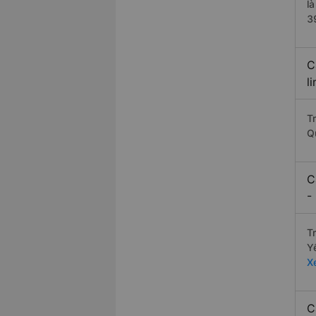
l
3
C
l
T
Q
C
-
T
Y
X
C