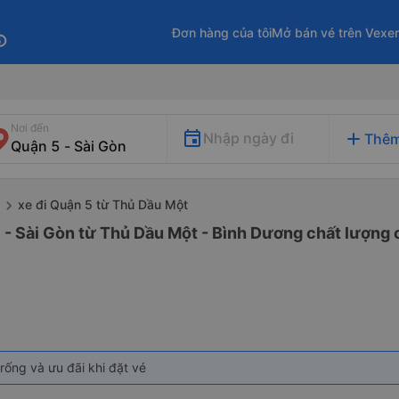
Đơn hàng của tôi
Mở bán vé trên Vexe
fo
Nơi đến
add
Nhập ngày đi
Thêm
xe đi Quận 5 từ Thủ Dầu Một
 - Sài Gòn từ Thủ Dầu Một - Bình Dương chất lượng c
rống và ưu đãi khi đặt vé