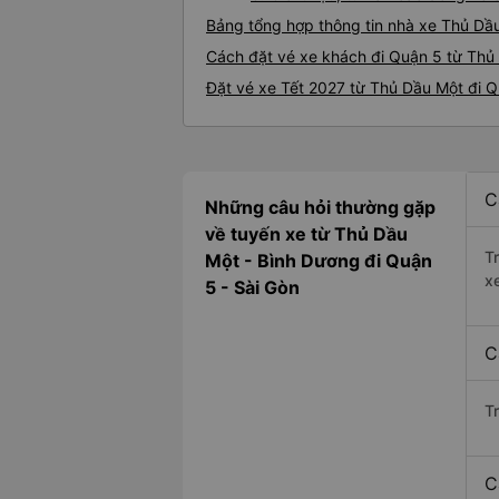
Bảng tổng hợp thông tin nhà xe Thủ Dầ
Cách đặt vé xe khách đi Quận 5 từ Thủ 
Đặt vé xe Tết 2027 từ Thủ Dầu Một đi 
C
Những câu hỏi thường gặp
về tuyến xe từ Thủ Dầu
T
Một - Bình Dương đi Quận
x
5 - Sài Gòn
C
T
C