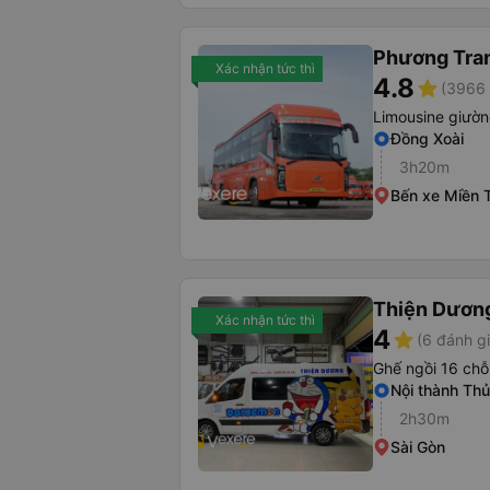
Phương Tra
Xác nhận tức thì
4.8
star
(3966 
Limousine giườ
Đồng Xoài
3h20m
Bến xe Miền 
Thiện Dươn
Xác nhận tức thì
4
star
(6 đánh gi
Ghế ngồi 16 chỗ
Nội thành Th
2h30m
Sài Gòn