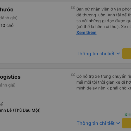
Phước
Bạn nữ nhân viên ở văn phò
dễ thương luôn. Anh tài xế t
đánh giá)
so với những gì đọc được q
 10 chỗ
(có thể là hên xui thui). Xe c
cũng ko rõ tại mình say xe 
Xem thêm
keyboard_arrow_down
Thông tin chi tiết
ogistics
Có hỗ trợ xe trung chuyển ri
mái mỗi tội thời gian xe đi
ánh giá)
mình delay nên k phải chờ xe
hế
anh Lễ (Thủ Dầu Một)
KH
keyboard_arrow_down
Thông tin chi tiết