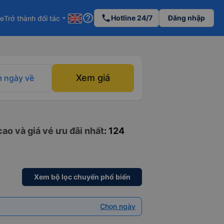
help_outline
phone
Hotline 24/7
Đăng nhập
re
Trở thành đối tác
arrow_drop_down
Xem giá
 ngày về
ao và giá vé ưu đãi nhất
: 124
Xem bộ lọc chuyến phổ biến
Chọn ngày