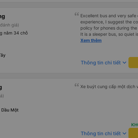
ng
Excellent bus and very safe 
experience, I suggest the 
đánh giá)
policy for phones during the
ng nằm 34 chỗ
It is a sleeper bus, so quiet 
Wi-Fi password clearly insid
Xem thêm
would definitely ride with them again! --------
lượng tốt và tài xế lái xe rấ
Tây
hơn, tôi góp ý nhà xe nên có
keyboard_arrow_down
Thông tin chi tiết
lặng (tắt âm thanh điện tho
phiền hành khách khác ngủ.
mật khẩu Wi-Fi trong xe để
Tôi vẫn sẽ tiếp tục ủng hộ nh
g
Xe buýt cung cấp một dịch v
á)
ủ Dầu Một
KH
keyboard_arrow_down
Thông tin chi tiết