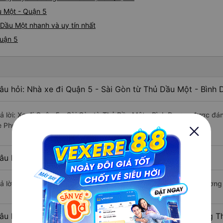
u Một - Quận 5
Dầu Một nhanh và uy tín nhất
Quận 5
âu hỏi: Nhà xe đi Quận 5 - Sài Gòn từ Thủ Dầu Một - Bình 
rả lời: Xe đi Quận 5 - Sài Gòn từ Thủ Dầu Một - Bình Dương được đán
e Phương Trang, Hoàng Yến Logistics, Petro Bình Phước.
âu hỏi: Xe nào đi Quận 5 - Sài Gòn có giá rẻ nhất?
rả lời: Vé xe rẻ nhất có mức giá là 150.000 đồng của nhà xe Phương
âu hỏi: Có bao nhiêu nhà xe đang khai thác tuyến đường T