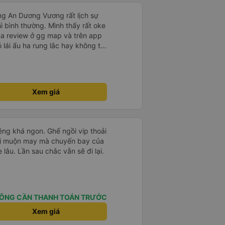
ng An Dương Vương rất lịch sự
hì bình thường. Mình thấy rất oke
ua review ở gg map và trên app
ó lái ẩu ha rung lắc hay không thì
nên ngủ ko à
Xem giá
êng khá ngon. Ghế ngồi vip thoải
 hơi muộn may mà chuyến bay của
 lâu. Lần sau chắc vẫn sẽ đi lại.
ÔNG CẦN THANH TOÁN TRƯỚC
Xem giá