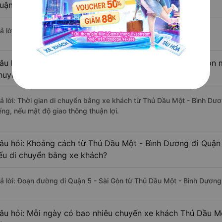
uận 5 - Sài Gòn ?
ả lời: Hiện tại có 4 nhà xe khai thác tuyến đường.
âu hỏi: Từ Thủ Dầu Một - Bình Dương đi Quận 5 - Sài Gòn m
huyển bằng xe khách?
rả lời: Thời gian di chuyển bằng xe khách từ Thủ Dầu Một - Bình Dư
ếng, nếu mật độ giao thông thuận lợi.
âu hỏi: Khoảng cách từ Thủ Dầu Một - Bình Dương đi Quận 
ếu di chuyển bằng xe khách?
rả lời: Đoạn đường đi Quận 5 - Sài Gòn từ Thủ Dầu Một - Bình Dương
âu hỏi: Mỗi ngày có bao nhiêu chuyến xe khách Thủ Dầu Mộ