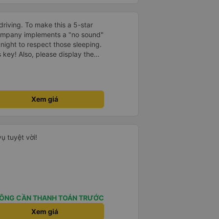
driving. To make this a 5-star
company implements a "no sound"
 night to respect those sleeping.
is key! Also, please display the
e the cabin for convenience. I
------ ​ Xe chất
t an toàn. Để dịch vụ hoàn hảo
 quy định rõ ràng về việc giữ im
Xem giá
ại) vào ban đêm để tránh làm
 Ngoài ra, nhà xe nên dán sẵn
 hành khách dễ dàng sử dụng.
à xe trong tương lai!
ụ tuyệt vời!
ÔNG CẦN THANH TOÁN TRƯỚC
Xem giá