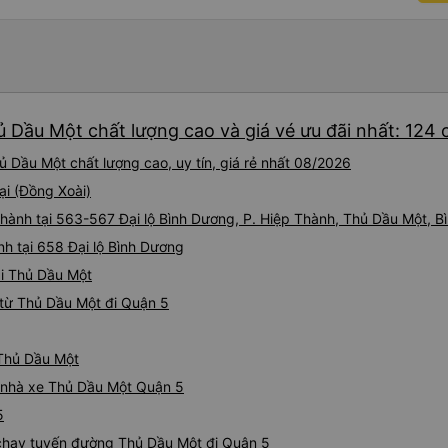
ủ Dầu Một chất lượng cao và giá vé ưu đãi nhất: 124
 Dầu Một chất lượng cao, uy tín, giá rẻ nhất 08/2026
ại (Đồng Xoài)
i hành tại 563-567 Đại lộ Bình Dương, P. Hiệp Thành, Thủ Dầu Một, 
nh tại 658 Đại lộ Bình Dương
ại Thủ Dầu Một
từ Thủ Dầu Một đi Quận 5
 Thủ Dầu Một
iá nhà xe Thủ Dầu Một Quận 5
5
e chạy tuyến đường Thủ Dầu Một đi Quận 5