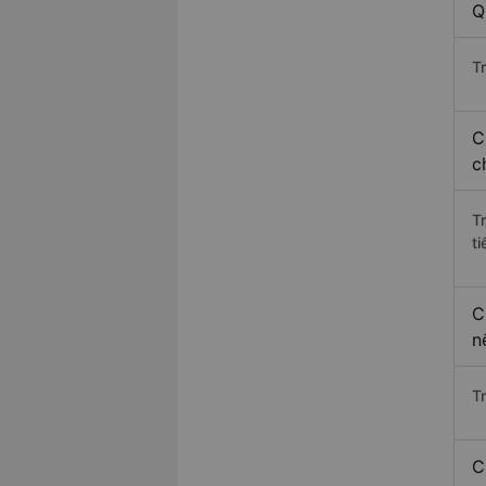
Q
Tr
C
c
T
ti
C
n
T
C