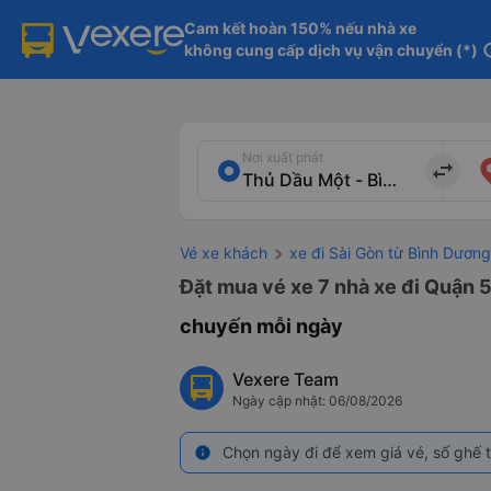
Cam kết hoàn 150% nếu nhà xe

không cung cấp dịch vụ vận chuyển (*)
in
Nơi xuất phát
import_export
Vé xe khách
xe đi Sài Gòn từ Bình Dương
Đặt mua vé xe 7 nhà xe đi Quận 5
chuyến mỗi ngày
Vexere Team
Ngày cập nhật: 06/08/2026
Chọn ngày đi để xem giá vé, số ghế t
info