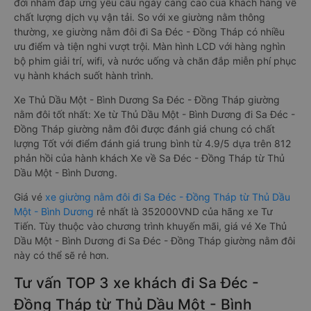
đời nhằm đáp ứng yêu cầu ngày càng cao của khách hàng về
chất lượng dịch vụ vận tải. So với xe giường nằm thông
thường, xe giường nằm đôi đi Sa Đéc - Đồng Tháp có nhiều
ưu điểm và tiện nghi vượt trội. Màn hình LCD với hàng nghìn
bộ phim giải trí, wifi, và nước uống và chăn đắp miễn phí phục
vụ hành khách suốt hành trình.
Xe Thủ Dầu Một - Bình Dương Sa Đéc - Đồng Tháp giường
nằm đôi tốt nhất: Xe từ Thủ Dầu Một - Bình Dương đi Sa Đéc -
Đồng Tháp giường nằm đôi được đánh giá chung có chất
lượng Tốt với điểm đánh giá trung bình từ 4.9/5 dựa trên 812
phản hồi của hành khách Xe về Sa Đéc - Đồng Tháp từ Thủ
Dầu Một - Bình Dương.
Giá vé
xe giường nằm đôi đi Sa Đéc - Đồng Tháp từ Thủ Dầu
Một - Bình Dương
rẻ nhất là 352000VND của hãng xe Tư
Tiến. Tùy thuộc vào chương trình khuyến mãi, giá vé Xe Thủ
Dầu Một - Bình Dương đi Sa Đéc - Đồng Tháp giường nằm đôi
này có thể sẽ rẻ hơn.
Tư vấn TOP 3 xe khách đi Sa Đéc -
Đồng Tháp từ Thủ Dầu Một - Bình