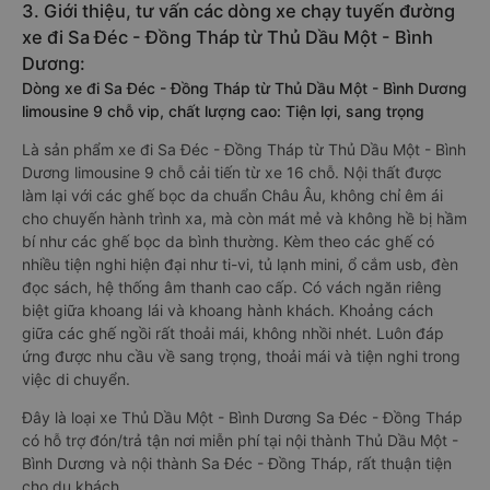
3. Giới thiệu, tư vấn các dòng xe chạy tuyến đường
xe đi Sa Đéc - Đồng Tháp từ Thủ Dầu Một - Bình
Dương:
Dòng xe đi Sa Đéc - Đồng Tháp từ Thủ Dầu Một - Bình Dương
limousine 9 chỗ vip, chất lượng cao: Tiện lợi, sang trọng
Là sản phẩm xe đi Sa Đéc - Đồng Tháp từ Thủ Dầu Một - Bình
Dương limousine 9 chỗ cải tiến từ xe 16 chỗ. Nội thất được
làm lại với các ghế bọc da chuẩn Châu Âu, không chỉ êm ái
cho chuyến hành trình xa, mà còn mát mẻ và không hề bị hầm
bí như các ghế bọc da bình thường. Kèm theo các ghế có
nhiều tiện nghi hiện đại như ti-vi, tủ lạnh mini, ổ cắm usb, đèn
đọc sách, hệ thống âm thanh cao cấp. Có vách ngăn riêng
biệt giữa khoang lái và khoang hành khách. Khoảng cách
giữa các ghế ngồi rất thoải mái, không nhồi nhét. Luôn đáp
ứng được nhu cầu về sang trọng, thoải mái và tiện nghi trong
việc di chuyển.
Đây là loại xe Thủ Dầu Một - Bình Dương Sa Đéc - Đồng Tháp
có hỗ trợ đón/trả tận nơi miễn phí tại nội thành Thủ Dầu Một -
Bình Dương và nội thành Sa Đéc - Đồng Tháp, rất thuận tiện
cho du khách.