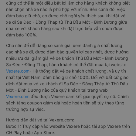
cũng có thể là một điều bất lợi làm cho hàng khách không biết
nên chọn nhà xe nào là phù hợp với mình. Bên cạnh đó, việc
đảm bảo giữ chỗ, có được chỗ ngồi yêu thích sau khi đặt vé
xe đi Sa Đéc - Đồng Tháp từ Thủ Dầu Một - Bình Dương giữa
nhà xe với khách hàng sau khi đặt trực tiếp vẫn chưa được
đảm bảo 100%.
Cho nên để dễ dàng so sánh giá, xem đánh giá chất lượng
các nhà xe đi, được đảm bảo quyền lợi cao nhất, được hưởng
nhiều ưu đãi giảm giá vé xe khách Thủ Dầu Một - Bình Dương
Sa Đéc - Đồng Tháp, hành khách có thể đặt mua tại website
Vexere.com
- Hệ thống đặt vé xe khách chất lượng, và uy tín
nhất tại Việt Nam, đảm bảo giữ chỗ 100%. Đối với bất cứ giao
dịch đặt mua vé xe khách đi Sa Đéc - Đồng Tháp từ Thủ Dầu
Một - Bình Dương nào của quý khách tại trang web
Vexere.com
đều được Vexere cam kết giải quyết sự cố. Chính
sách tặng coupon giảm giá hoặc hoàn tiền sẽ tùy theo từng
trường hợp sự việc.
Hướng dẫn đặt vé tại Vexere.com:
Bước 1: Truy cập vào website Vexere hoặc tải app Vexere trên
CH Play hoặc App Store.