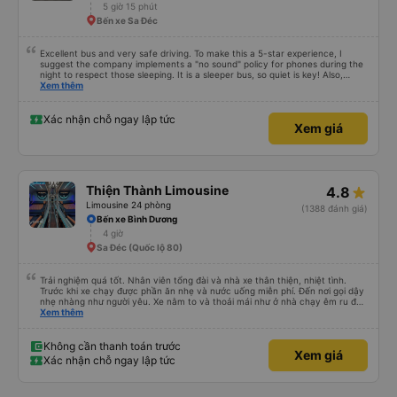
5 giờ 15 phút
Bến xe Sa Đéc
Excellent bus and very safe driving. To make this a 5-star experience, I
suggest the company implements a "no sound" policy for phones during the
night to respect those sleeping. It is a sleeper bus, so quiet is key! Also,
please display the Wi-Fi password clearly inside the cabin for convenience. I
Xem thêm
would definitely ride with them again! -------------- ​ Xe chất lượng tốt và
tài xế lái xe rất an toàn. Để dịch vụ hoàn hảo hơn, tôi góp ý nhà xe nên có
quy định rõ ràng về việc giữ im lặng (tắt âm thanh điện thoại) vào ban đêm
Xác nhận chỗ ngay lập tức
Xem giá
để tránh làm phiền hành khách khác ngủ. Ngoài ra, nhà xe nên dán sẵn mật
khẩu Wi-Fi trong xe để hành khách dễ dàng sử dụng. Tôi vẫn sẽ tiếp tục ủng
hộ nhà xe trong tương lai!
Thiện Thành Limousine
4.8
Limousine 24 phòng
(1388 đánh giá)
Bến xe Bình Dương
4 giờ
Sa Đéc (Quốc lộ 80)
Trải nghiệm quá tốt. Nhân viên tổng đài và nhà xe thân thiện, nhiệt tình.
Trước khi xe chạy được phần ăn nhẹ và nước uống miễn phí. Đến nơi gọi dậy
nhẹ nhàng như người yêu. Xe nằm to và thoải mái như ở nhà chạy êm ru đến
nơi lúc nào không hay luôn. I had very good experience with this bus
Xem thêm
operator. The staff are friendly and helpful. Before getting on the bus, we
were offered light meals and drinks. When the bus has arrived, the staff
woke us up as they were waking up up their lovers. If you are foreigners and
Không cần thanh toán trước
Xem giá
planning to take this bus, please don’t hesitate as the seats are big and
Xác nhận chỗ ngay lập tức
comfortable enough for you to sleep on.