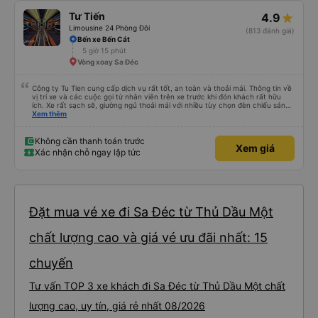
Tư Tiến
4.9
Limousine 24 Phòng Đôi
(813 đánh giá)
Bến xe Bến Cát
5 giờ 15 phút
Vòng xoay Sa Đéc
Công ty Tu Tien cung cấp dịch vụ rất tốt, an toàn và thoải mái. Thông tin về
vị trí xe và các cuộc gọi từ nhân viên trên xe trước khi đón khách rất hữu
ích. Xe rất sạch sẽ, giường ngủ thoải mái với nhiều tùy chọn đèn chiếu sáng
và cổng USB được đặt ở vị trí thuận tiện. Nhân viên rất lịch sự và xe đến
Xem thêm
điểm đến sớm hơn dự kiến. Cảm ơn!
Không cần thanh toán trước
Xem giá
Xác nhận chỗ ngay lập tức
Đặt mua vé xe đi Sa Đéc từ Thủ Dầu Một
chất lượng cao và giá vé ưu đãi nhất: 15
chuyến
Tư vấn TOP 3 xe khách đi Sa Đéc từ Thủ Dầu Một chất
lượng cao, uy tín, giá rẻ nhất 08/2026