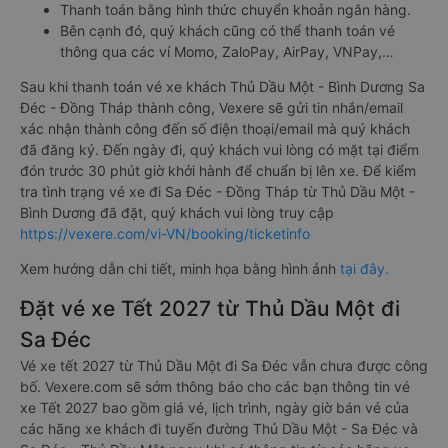
Thanh toán bằng hình thức chuyển khoản ngân hàng.
Bên cạnh đó, quý khách cũng có thể thanh toán vé
thông qua các ví Momo, ZaloPay, AirPay, VNPay,…
Sau khi thanh toán vé xe khách Thủ Dầu Một - Bình Dương Sa
Đéc - Đồng Tháp thành công, Vexere sẽ gửi tin nhắn/email
xác nhận thành công đến số điện thoại/email mà quý khách
đã đăng ký. Đến ngày đi, quý khách vui lòng có mặt tại điểm
đón trước 30 phút giờ khởi hành để chuẩn bị lên xe. Để kiểm
tra tình trạng vé xe đi Sa Đéc - Đồng Tháp từ Thủ Dầu Một -
Bình Dương đã đặt, quý khách vui lòng truy cập
https://vexere.com/vi-VN/booking/ticketinfo
Xem hướng dẫn chi tiết, minh họa bằng hình ảnh
tại đây.
Đặt vé xe Tết 2027 từ Thủ Dầu Một đi
Sa Đéc
Vé xe tết 2027 từ Thủ Dầu Một đi Sa Đéc vẫn chưa được công
bố. Vexere.com sẽ sớm thông báo cho các bạn thông tin vé
xe Tết 2027 bao gồm giá vé, lịch trình, ngày giờ bán vé của
các hãng xe khách đi tuyến đường Thủ Dầu Một - Sa Đéc và