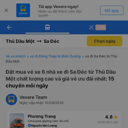
Tải app Vexere ngay!
Mở app
Nhận ưu đãi thành viên độc
quyền
arrow_back
Tải app Vexere
-30k
Mở app
-30k/ghế khi đặt vé máy bay qua
app
Thủ Dầu Một
Sa Đéc
Chọn ngày
Vé xe khách
xe đi Đồng Tháp từ Bình Dương
xe đi Sa Đéc từ Thủ
Dầu Một
Đặt mua vé xe 6 nhà xe đi Sa Đéc từ Thủ Dầu
Một chất lượng cao và giá vé ưu đãi nhất
: 15
chuyến mỗi ngày
Vexere Team
Ngày cập nhật: 10/08/2026
Phương Trang
4.8
Limousine giường nằm 34 chỗ
(4038 đánh giá)
Nguyễn Văn Lượng