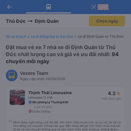
arrow_back
Tải app Vexere ngay!
Tải app Vexere
-30k
Mở app
Mở app
Nhận ưu đãi thành viên độc
-30k/ghế khi đặt vé máy bay qua
quyền
app
Thủ Đức
Định Quán
Chọn ngày
Vé xe khách
xe đi Đồng Nai từ Sài Gòn
xe đi Định Quán từ Thủ Đức
Đặt mua vé xe 7 nhà xe đi Định Quán từ Thủ
Đức chất lượng cao và giá vé ưu đãi nhất
: 94
chuyến mỗi ngày
Vexere Team
Ngày cập nhật: 06/08/2026
Thịnh Thái Limousine
4.2
Limousine 11 chỗ
(488 đánh giá)
Văn phòng Lý Thường Kiệt
4 giờ 45 phút
Đá Ba Chồng
Mình được ngồi đúng chỗ đã đặt nên mình thấy thoải mái và vui vẻ, tài xế có
chủ động nói chuyện với bạn bè qua điện thoại để giữ tinh thần thoải mái khi
lái xe và nói chuyện không quá to nên mình thấy bình thường, những đoạn