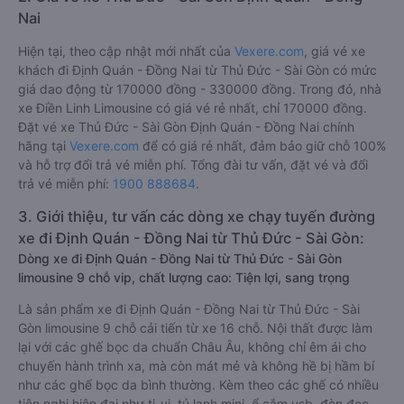
Nai
Hiện tại, theo cập nhật mới nhất của
Vexere.com
, giá vé xe
khách đi Định Quán - Đồng Nai từ Thủ Đức - Sài Gòn có mức
giá dao động từ 170000 đồng - 330000 đồng. Trong đó, nhà
xe Điền Linh Limousine có giá vé rẻ nhất, chỉ 170000 đồng.
Đặt vé xe Thủ Đức - Sài Gòn Định Quán - Đồng Nai chính
hãng tại
Vexere.com
để có giá rẻ nhất, đảm bảo giữ chỗ 100%
và hỗ trợ đổi trả vé miễn phí. Tổng đài tư vấn, đặt vé và đổi
trả vé miễn phí:
1900 888684
.
3. Giới thiệu, tư vấn các dòng xe chạy tuyến đường
xe đi Định Quán - Đồng Nai từ Thủ Đức - Sài Gòn:
Dòng xe đi Định Quán - Đồng Nai từ Thủ Đức - Sài Gòn
limousine 9 chỗ vip, chất lượng cao: Tiện lợi, sang trọng
Là sản phẩm xe đi Định Quán - Đồng Nai từ Thủ Đức - Sài
Gòn limousine 9 chỗ cải tiến từ xe 16 chỗ. Nội thất được làm
lại với các ghế bọc da chuẩn Châu Âu, không chỉ êm ái cho
chuyến hành trình xa, mà còn mát mẻ và không hề bị hầm bí
như các ghế bọc da bình thường. Kèm theo các ghế có nhiều
tiện nghi hiện đại như ti-vi, tủ lạnh mini, ổ cắm usb, đèn đọc