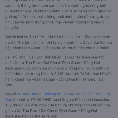
sách, hệ thống âm thanh cao cấp. Có vách ngăn riêng biệt
giữa khoang lái và khoang hành khách. Khoảng cách giữa các
ghế ngồi rất thoải mái, không nhồi nhét. Luôn đáp ứng được
nhu cầu về sang trọng, thoải mái và tiện nghi trong việc di
chuyển.
Đây là loại xe Thủ Đức - Sài Gòn Định Quán - Đồng Nai có hỗ
trợ đón/trả tận nơi miễn phí tại nội thành Thủ Đức - Sài Gòn và
nội thành Định Quán - Đồng Nai, rất thuận tiện cho du khách.
Xe Thủ Đức - Sài Gòn Định Quán - Đồng Nai limousine tốt
nhất: Xe từ Thủ Đức - Sài Gòn đi Định Quán - Đồng Nai
limousine được đánh giá chung có chất lượng Trung bình với
điểm đánh giá trung bình từ 3.2/5 dựa trên 7494 phản hồi của
hành khách Xe về Định Quán - Đồng Nai từ Thủ Đức - Sài
Gòn.
Giá vé
xe limousine đi Định Quán - Đồng Nai từ Thủ Đức - Sài
Gòn
rẻ nhất là 170000VND của hãng xe Điền Linh Limousine.
Tùy thuộc vào vị trí ngồi của bạn và chương trình khuyến mãi,
giá vé Xe Thủ Đức - Sài Gòn đi Định Quán - Đồng Nai
limousine này có thể sẽ rẻ hơn