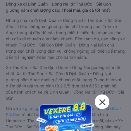
Dòng xe đi Định Quán - Đồng Nai từ Thủ Đức - Sài Gòn
giường nằm chất lượng cao: Thoải mái, giá cả tốt nhất
Những nhà xe đi Định Quán - Đồng Nai từ Thủ Đức - Sài Gòn
đều sở hữu những xe giường nằm chất lượng cao. Trên xe
được trang bị đầy đủ các trang thiết bị hiện đại phục vụ cho
nhu cầu di chuyển của hành khách. Bên cạnh đó, các hãng xe
khách Thủ Đức - Sài Gòn Định Quán - Đồng Nai luôn chú
trọng đến chất lượng dịch vụ, không ngừng cải thiện để mang
đến trải nghiệm hoàn hảo cho hành khách.
Xe Thủ Đức - Sài Gòn Định Quán - Đồng Nai giường nằm tốt
nhất: Xe từ Thủ Đức - Sài Gòn đi Định Quán - Đồng Nai
giường nằm được đánh giá chung chất lượng Trung bình với
điểm đánh giá trung bình từ 2.0/5 dựa trên 6353 phản hồi
của hành khách Xe về Định Quán - Đồng Nai từ Thủ Đức - Sài
Gòn.
Giá vé
xe giường nằm đi Định Quán - Đồng Nai từ Thủ Đức -
Sài Gòn
rẻ nhất là 170000VND của hãng xe Điền Linh
Limousine. Tùy thuộc vào chương trình khuyến mãi, giá vé Xe
Thủ Đức - Sài Gòn đi Định Quán - Đồng Nai giường nằm này