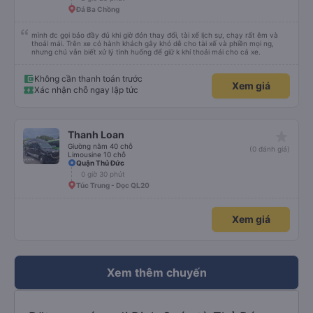
tôi hỏi mọi người, tôi có thể sử dụng xe đưa đón được không. Họ có dịch vụ
Đá Ba Chồng
đưa đón nên tôi mới phớt lờ tài xế taxi. Tôi vừa cho xem địa chỉ khách sạn, tài
xế đưa đón đã đưa tôi đến đúng nơi. Tôi thực sự đánh giá cao mọi thứ. Tôi hi
vọng được gặp bạn lần nữa.
mình đc gọi báo đầy đủ khi giờ đón thay đổi, tài xế lịch sự, chạy rất êm và
thoải mái. Trên xe có hành khách gây khó dễ cho tài xế và phiền mọi ng,
nhưng chú vẫn biết xử lý tình huống để giữ k khí thoải mái cho cả xe.
Không cần thanh toán trước
Xem giá
Xác nhận chỗ ngay lập tức
star_rate
Thanh Loan
Giường nằm 40 chỗ
(0 đánh giá)
Limousine 10 chỗ
Quận Thủ Đức
0 giờ 30 phút
Túc Trung - Dọc QL20
Xem giá
Xem thêm chuyến