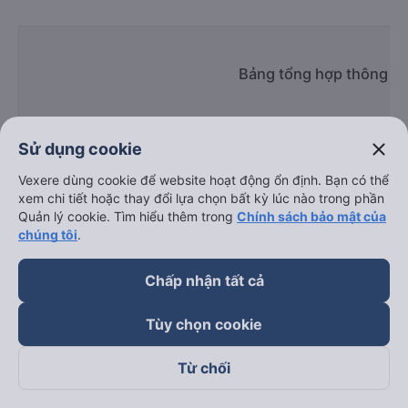
Bảng tổng hợp thông ti
close
Sử dụng cookie
Vexere dùng cookie để website hoạt động ổn định. Bạn có thể
xem chi tiết hoặc thay đổi lựa chọn bất kỳ lúc nào trong phần
Giờ
Quản lý cookie. Tìm hiểu thêm trong
Chính sách bảo mật của
Nhà xe
Điểm đi
chạy
chúng tôi
.
Chấp nhận tất cả
Tùy chọn cookie
Nhật Đoan
07:00 - 21:00
110 Vũ Tông Phan
Limousine
Từ chối
Thịnh Thái
01:00 - 22:45
299/13 Lý Thường Kiệ
Limousine