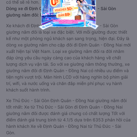
có thể sẽ rẻ hơn.
Dòng xe đi Định Quán - Đồng Nai từ Thủ Đức - Sài Gòn
giường nằm đôi: Riêng tư, đầy đủ tiện nghi
Xe khách đi Định Quán - Đồng Nai từ Thủ Đức - Sài Gòn
giường nằm đôi là loại xe đặc biệt. Với mỗi giường được thiết
kế như một phòng ngủ khách sạn sang trọng, hiện đại. Đây là
dòng xe giường nằm cho cặp đôi đi Định Quán - Đồng Nai mới
xuất hiện tại Việt Nam. Loại xe giường nằm đôi ra đời nhằm
đáp ứng yêu cầu ngày càng cao của khách hàng về chất
lượng dịch vụ vận tải. So với xe giường nằm thông thường, xe
giường nằm đôi đi Định Quán - Đồng Nai có nhiều ưu điểm và
tiện nghi vượt trội. Màn hình LCD với hàng nghìn bộ phim giải
trí, wifi, và nước uống và chăn đắp miễn phí phục vụ hành
khách suốt hành trình.
Xe Thủ Đức - Sài Gòn Định Quán - Đồng Nai giường nằm đôi
tốt nhất: Xe từ Thủ Đức - Sài Gòn đi Định Quán - Đồng Nai
giường nằm đôi được đánh giá chung có chất lượng Tốt với
điểm đánh giá trung bình từ 4.1/5 dựa trên 6353 phản hồi của
hành khách Xe về Định Quán - Đồng Nai từ Thủ Đức - Sài
Gòn.