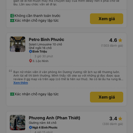
gian xe đi hơi muộn may mà chuyến bay của mình delay nên k phải chờ xe
lâu. Lần sau chắc vẫn sẽ đi lại.
Không cần thanh toán trước
Xem giá
Xác nhận chỗ ngay lập tức
Petro Bình Phước
4.6
Solati Limousine 10 chỗ
(1303 đánh giá)
Ghế ngồi 16 chỗ
Bình Triệu
3 giờ 30 phút
3. Lộc Ninh
Bạn nữ nhân viên ở văn phòng An Dương Vương rất lịch sự dễ thương luôn.
Anh tài xế thì bình thường. Mình thấy rất oke so với những gì đọc được qua
review ở gg map và trên app (có thể là hên xui thui). Xe có lái ẩu ha rung lắc
hay không thì cũng ko rõ tại mình say xe nên ngủ ko à
Xem thêm
Xác nhận chỗ ngay lập tức
Xem giá
Phương Anh (Phan Thiết)
3.4
Giường nằm 44 chỗ
(330 đánh giá)
Ngã 4 Bình Phước
4 giờ 15 phút