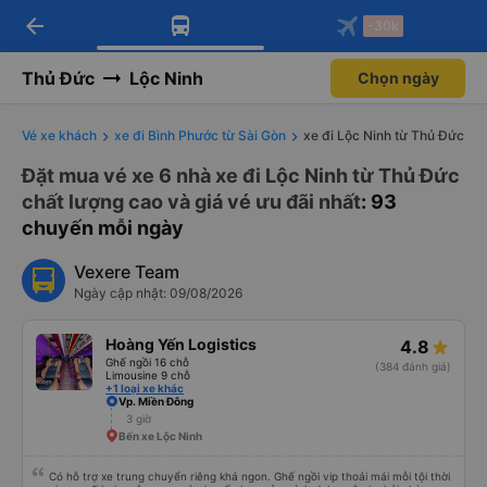
arrow_back
Tải app Vexere ngay!
Tải app Vexere
-30k
Mở app
Mở app
Nhận ưu đãi thành viên độc
-30k/ghế khi đặt vé máy bay qua
quyền
app
Thủ Đức
Lộc Ninh
Chọn ngày
Vé xe khách
xe đi Bình Phước từ Sài Gòn
xe đi Lộc Ninh từ Thủ Đức
Đặt mua vé xe 6 nhà xe đi Lộc Ninh từ Thủ Đức
chất lượng cao và giá vé ưu đãi nhất
: 93
chuyến mỗi ngày
Vexere Team
Ngày cập nhật: 09/08/2026
Hoàng Yến Logistics
4.8
Ghế ngồi 16 chỗ
(384 đánh giá)
Limousine 9 chỗ
+1 loại xe khác
Vp. Miền Đông
3 giờ
Bến xe Lộc Ninh
Có hỗ trợ xe trung chuyển riêng khá ngon. Ghế ngồi vip thoải mái mỗi tội thời