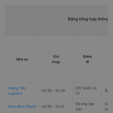
Bảng tổng hợp thông ti
Giờ
Điểm
Nhà xe
chạy
đi
Hoàng Yến
220 Quốc Lộ
03:30 - 20:30
Ấp 1,
Logistics
13
98 Kha Vạn
Số nh
Petro Bình Phước
04:30 - 22:31
Cân
Huyệ