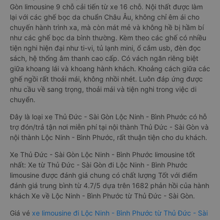
Gòn limousine 9 chỗ cải tiến từ xe 16 chỗ. Nội thất được làm
lại với các ghế bọc da chuẩn Châu Âu, không chỉ êm ái cho
chuyến hành trình xa, mà còn mát mẻ và không hề bị hầm bí
như các ghế bọc da bình thường. Kèm theo các ghế có nhiều
tiện nghi hiện đại như ti-vi, tủ lạnh mini, ổ cắm usb, đèn đọc
sách, hệ thống âm thanh cao cấp. Có vách ngăn riêng biệt
giữa khoang lái và khoang hành khách. Khoảng cách giữa các
ghế ngồi rất thoải mái, không nhồi nhét. Luôn đáp ứng được
nhu cầu về sang trọng, thoải mái và tiện nghi trong việc di
chuyển.
Đây là loại xe Thủ Đức - Sài Gòn Lộc Ninh - Bình Phước có hỗ
trợ đón/trả tận nơi miễn phí tại nội thành Thủ Đức - Sài Gòn và
nội thành Lộc Ninh - Bình Phước, rất thuận tiện cho du khách.
Xe Thủ Đức - Sài Gòn Lộc Ninh - Bình Phước limousine tốt
nhất: Xe từ Thủ Đức - Sài Gòn đi Lộc Ninh - Bình Phước
limousine được đánh giá chung có chất lượng Tốt với điểm
đánh giá trung bình từ 4.7/5 dựa trên 1682 phản hồi của hành
khách Xe về Lộc Ninh - Bình Phước từ Thủ Đức - Sài Gòn.
Giá vé
xe limousine đi Lộc Ninh - Bình Phước từ Thủ Đức - Sài