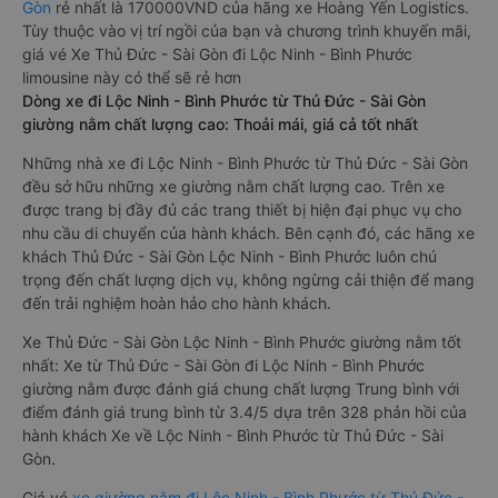
Gòn
rẻ nhất là 170000VND của hãng xe Hoàng Yến Logistics.
Tùy thuộc vào vị trí ngồi của bạn và chương trình khuyến mãi,
giá vé Xe Thủ Đức - Sài Gòn đi Lộc Ninh - Bình Phước
limousine này có thể sẽ rẻ hơn
Dòng xe đi Lộc Ninh - Bình Phước từ Thủ Đức - Sài Gòn
giường nằm chất lượng cao: Thoải mái, giá cả tốt nhất
Những nhà xe đi Lộc Ninh - Bình Phước từ Thủ Đức - Sài Gòn
đều sở hữu những xe giường nằm chất lượng cao. Trên xe
được trang bị đầy đủ các trang thiết bị hiện đại phục vụ cho
nhu cầu di chuyển của hành khách. Bên cạnh đó, các hãng xe
khách Thủ Đức - Sài Gòn Lộc Ninh - Bình Phước luôn chú
trọng đến chất lượng dịch vụ, không ngừng cải thiện để mang
đến trải nghiệm hoàn hảo cho hành khách.
Xe Thủ Đức - Sài Gòn Lộc Ninh - Bình Phước giường nằm tốt
nhất: Xe từ Thủ Đức - Sài Gòn đi Lộc Ninh - Bình Phước
giường nằm được đánh giá chung chất lượng Trung bình với
điểm đánh giá trung bình từ 3.4/5 dựa trên 328 phản hồi của
hành khách Xe về Lộc Ninh - Bình Phước từ Thủ Đức - Sài
Gòn.
Giá vé
xe giường nằm đi Lộc Ninh - Bình Phước từ Thủ Đức -