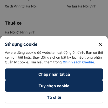
Xe đi Vinh từ Hà Nội
Vé tàu Hà Nội Vinh
Thuê xe
Hà Nội đi Ninh Bình
Hà Nội đi Hạ Long
close
Sử dụng cookie
Hà Nội đi Sa Pa
Vexere dùng cookie để website hoạt động ổn định. Bạn có thể
Hà Nội đi Tam Đảo
xem chi tiết hoặc thay đổi lựa chọn bất kỳ lúc nào trong phần
Quản lý cookie. Tìm hiểu thêm trong
Chính sách Cookie
.
Đà Nẵng đi Hội An
Đà Nẵng đi Huế
Chấp nhận tất cả
Hải Phòng đi Hà Nội
Xem tất cả tuyến đường
Tùy chọn cookie
Từ chối