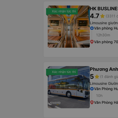
HK BUSLINE
Xác nhận tức thì
4.7
star
(3311 
Limousine giườ
Văn phòng H
12h30m
Văn phòng 7
Phương Anh
Xác nhận tức thì
5
star
(1 đánh gi
Limousine Giườ
Văn Phòng H
10h
Văn Phòng Hà