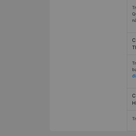
T
Q
n
C
T
T
b
đ
C
H
T