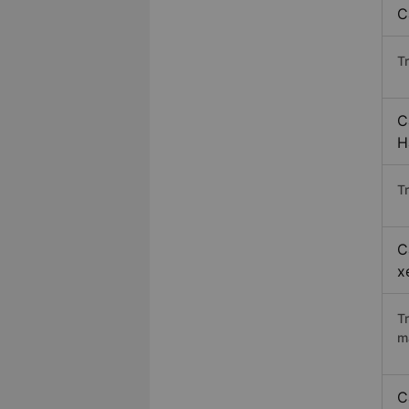
C
T
C
H
Tr
C
x
T
m
C