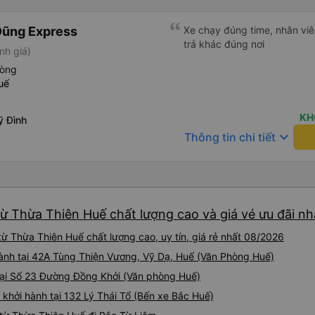
hàng, chỉ tại văn phòng đại d
Điểm cộng: Xe xuất bến và 
Dũng Express
ký. Nhân viên chuyên nghiệp
Xe chạy đúng time, nhân viên
sao cho cả app Vexere và H
trả khác đúng nơi
nh giá)
triển để mang lại trải nghiệm
hòng
uế
KH
ỹ Đình
keyboard_arrow_down
Thông tin chi tiết
ừ Thừa Thiên Huế chất lượng cao và giá vé ưu đãi nh
ừ Thừa Thiên Huế chất lượng cao, uy tín, giá rẻ nhất 08/2026
hành tại 42A Tùng Thiện Vương, Vỹ Dạ, Huế (Văn Phòng Huế)
tại Số 23 Đường Đồng Khởi (Văn phòng Huế)
khởi hành tại 132 Lý Thái Tổ (Bến xe Bắc Huế)