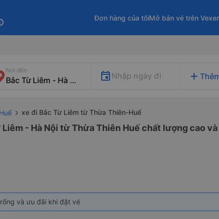
Đơn hàng của tôi
Mở bán vé trên Vexe
fo
Nơi đến
add
Nhập ngày đi
Thêm
xe đi Bắc Từ Liêm từ Thừa Thiên-Huế
-Huế
 Liêm - Hà Nội từ Thừa Thiên Huế chất lượng cao và 
rống và ưu đãi khi đặt vé