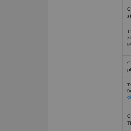
C
s
T
x
g
C
p
T
D
g
C
T