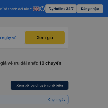
help_outline
phone
Hotline 24/7
Đăng nhập
re
Trở thành đối tác
arrow_drop_down
Xem giá
 ngày về
giá vé ưu đãi nhất
: 10 chuyến
Xem bộ lọc chuyến phổ biến
Chọn ngày