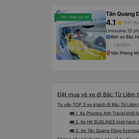
Tân Quang 
Xác nhận tức thì
4.1
star
(127 đá
Limousine 22 p
Bến xe Bắc H
13h25m
Văn Phòng M
Đặt mua vé xe đi Bắc Từ Liêm t
Tư vấn TOP 3 xe khách đi Bắc Từ Liêm t
🚌 1. Xe Phương Anh Travel khởi 
🚌 2. Xe HK BUSLINES khởi hành 
🚌 3. Xe Tân Quang Dũng Express 