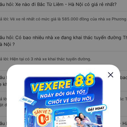
âu hỏi: Xe nào đi Bắc Từ Liêm - Hà Nội có giá rẻ nhất?
rả lời: Vé xe rẻ nhất có mức giá là 585.000 đồng của nhà xe Phương
âu hỏi: Có bao nhiêu nhà xe đang khai thác tuyến đường T
à Nội ?
ả lời: Hiện tại có 3 nhà xe khai thác tuyến đường.
âu hỏi: Từ Thừa Thiên Huế đi Bắc Từ Liêm - Hà Nội mất bao
e khách?
rả lời: Thời gian di chuyển bằng xe khách từ Thừa Thiên Huế đi Bắc 
ật độ giao thông thuận lợi.
âu hỏi: Khoảng cách từ Thừa Thiên Huế đi Bắc Từ Liêm - Hà