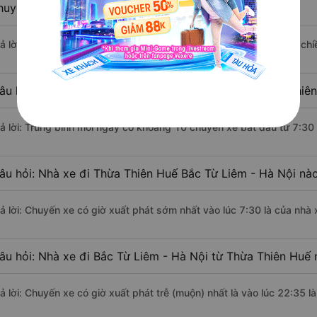
huyển bằng xe khách?
rả lời: Đoạn đường đi Bắc Từ Liêm - Hà Nội từ Thừa Thiên Huế có ch
âu hỏi: Mỗi ngày có bao nhiêu chuyến xe khách Thừa Thiên
rả lời: Trung bình mỗi ngày có khoảng 10 chuyến xe bắt đầu từ 7:30
âu hỏi: Nhà xe đi Thừa Thiên Huế Bắc Từ Liêm - Hà Nội nà
rả lời: Chuyến xe có giờ xuất phát sớm nhất vào lúc 7:30 là của nh
âu hỏi: Nhà xe đi Bắc Từ Liêm - Hà Nội từ Thừa Thiên Huế 
rả lời: Chuyến xe có giờ xuất phát trễ (muộn) nhất là vào lúc 22:35 