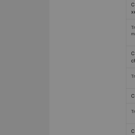
C
x
T
m
C
c
T
C
T
C