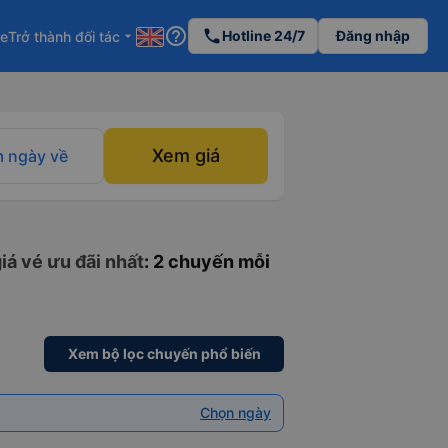
help_outline
phone
Hotline 24/7
Đăng nhập
re
Trở thành đối tác
arrow_drop_down
Xem giá
 ngày về
iá vé ưu đãi nhất
: 2 chuyến mỗi
Xem bộ lọc chuyến phổ biến
Chọn ngày