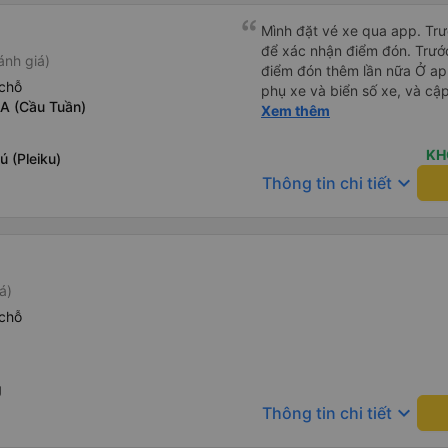
Mình đặt vé xe qua app. Trướ
để xác nhận điểm đón. Trước
ánh giá)
điểm đón thêm lần nữa Ở app Vexere có cập nhật đúng sđt
chỗ
phụ xe và biển số xe, và cập nhậ
1A (Cầu Tuần)
tối là 50k/ người. Chỗ nằm thoải mái, có nước, ổ cắm sạc
Xem thêm
đầy đủ cho cả đầu USD lẫn 
KH
 (Pleiku)
keyboard_arrow_down
Thông tin chi tiết
á)
chỗ
g
keyboard_arrow_down
Thông tin chi tiết