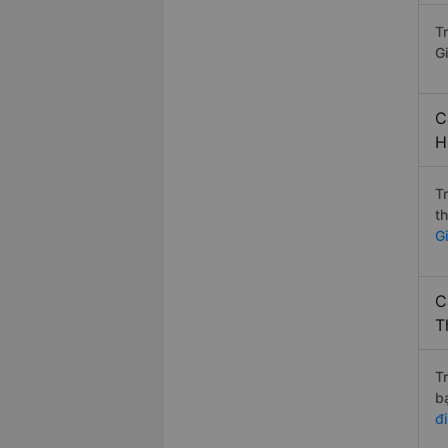
T
Gi
C
H
T
t
Gi
C
T
T
b
đ