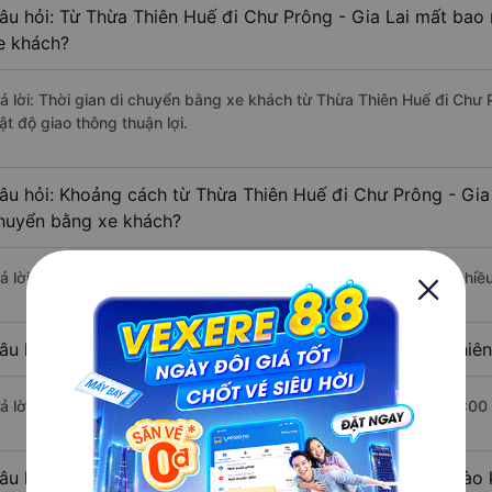
âu hỏi: Từ Thừa Thiên Huế đi Chư Prông - Gia Lai mất bao 
e khách?
rả lời: Thời gian di chuyển bằng xe khách từ Thừa Thiên Huế đi Chư P
ật độ giao thông thuận lợi.
âu hỏi: Khoảng cách từ Thừa Thiên Huế đi Chư Prông - Gia 
huyển bằng xe khách?
rả lời: Đoạn đường đi Chư Prông - Gia Lai từ Thừa Thiên Huế có chi
âu hỏi: Mỗi ngày có bao nhiêu chuyến xe khách Thừa Thiên
rả lời: Trung bình mỗi ngày có khoảng 2 chuyến xe bắt đầu từ 17:00
âu hỏi: Nhà xe đi Thừa Thiên Huế Chư Prông - Gia Lai nào