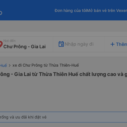
Đơn hàng của tôi
Mở bán vé trên Vexe
fo
Nơi đến
add
Nhập ngày đi
Thêm
xe đi Chư Prông từ Thừa Thiên-Huế
-Huế
ông - Gia Lai từ Thừa Thiên Huế chất lượng cao và g
rống và ưu đãi khi đặt vé