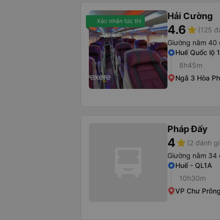
Hải Cường
Xác nhận tức thì
4.6
star
(125 đ
Giường nằm 40 
Huế Quốc lộ 
8h45m
Ngã 3 Hòa Phú
Pháp Đấy
4
star
(2 đánh gi
Giường nằm 34 
Huế - QL1A
10h30m
VP Chư Prôn