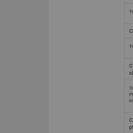
T
C
T
C
s
T
P
k
C
p