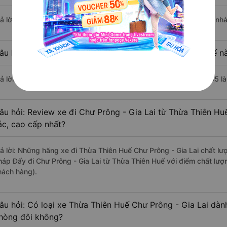
rả lời: Chuyến xe có giờ xuất phát sớm nhất vào lúc 17:00 là của nh
âu hỏi: Nhà xe đi Chư Prông - Gia Lai từ Thừa Thiên Huế nà
rả lời: Chuyến xe có giờ xuất phát trễ (muộn) nhất là vào lúc 20:05 
âu hỏi: Review xe đi Chư Prông - Gia Lai từ Thừa Thiên Huế
ắc, cao cấp nhất?
rả lời: Những hãng xe đi Thừa Thiên Huế Chư Prông - Gia Lai chất lượ
háp Đấy đi Chư Prông - Gia Lai từ Thừa Thiên Huế với điểm chất lượ
hách hàng).
âu hỏi: Có loại xe Thừa Thiên Huế Chư Prông - Gia Lai dành
hòng đôi không?