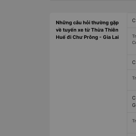
C
Những câu hỏi thường gặp
về tuyến xe từ Thừa Thiên
T
Huế đi Chư Prông - Gia Lai
C
C
T
C
G
Tr