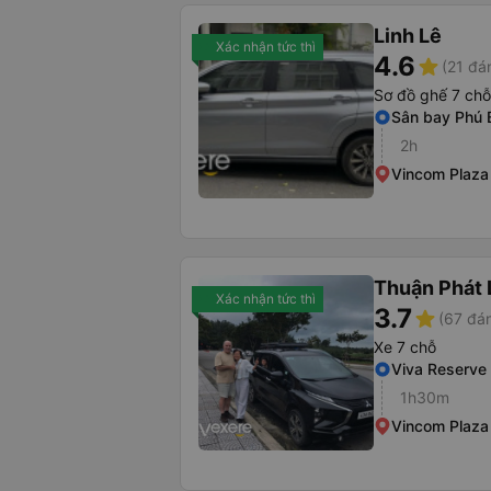
Linh Lê
Xác nhận tức thì
4.6
star
(21 đá
Sơ đồ ghế 7 chỗ
Sân bay Phú 
2h
Vincom Plaza
Thuận Phát 
Xác nhận tức thì
3.7
star
(67 đán
Xe 7 chỗ
Viva Reserve
1h30m
Vincom Plaza