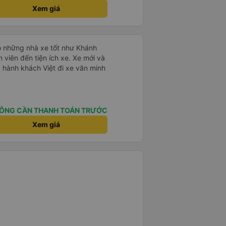
gian dự kiến. 10 điểm, lần
Xem giá
xe này để đi Vinh <-> Đà Nẵng
ộ những nhà xe tốt như Khánh
n viên đến tiện ích xe. Xe mới và
 hành khách Việt đi xe văn minh
ÔNG CẦN THANH TOÁN TRƯỚC
Xem giá