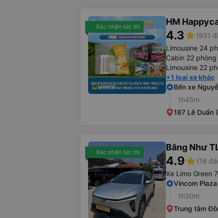
HM Happyca
Xác nhận tức thì
4.3
star
(931 đ
Limousine 24 p
Cabin 22 phòng
Limousine 22 ph
+1 loại xe khác
Bến xe Nguyễ
1h45m
187 Lê Duẩn (
Băng Như T
Xác nhận tức thì
4.9
star
(18 đá
Xe Limo Green 7
Vincom Plaza
1h30m
Trung tâm Đô