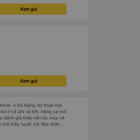
Xem giá
Xem giá
Nhơn -> Đà Nẵng rất thoải mái.
 nơi ở cả QN và ĐN. Hãng xe mới
u đánh giá thấp nên lúc mua vé
i mới thấy tuyệt vời. Mọi nhân
i nếu
vẻ dừng xe ở trạm xăng gần nhất