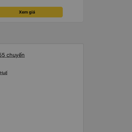
xe khác có khi nhăn nhó và chửi
mạnh, sạch sẽ. Không hiểu sao
Xem giá
ười ủng hộ nhé, mình đi Quy
ó 7 khách, nhìn thương. Chúc
.
 55 chuyến
 Huế