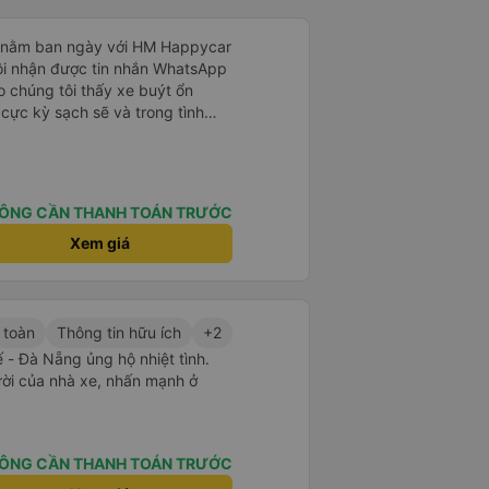
g nằm ban ngày với HM Happycar
ôi nhận được tin nhắn WhatsApp
 chúng tôi thấy xe buýt ổn
 cực kỳ sạch sẽ và trong tình
 giường nhỏ riêng tư và nằm
ó thể đặt chúng ở vị trí ngả một
; và có thể nằm duỗi thẳng hoàn
uot; và có thể làm như vậy với
ÔNG CẦN THANH TOÁN TRƯỚC
USB, đèn và lỗ thông hơi. Việc
tài xế thay phiên nhau giúp chúng
Xem giá
húng tôi dừng lại 3 lần để đi vệ
g và tiếp tục ngày của mình,
đã quên nút tai nghe trên xe
a WhatsApp và họ trả lời ngay
 toàn
Thông tin hữu ích
+2
nhân viên dọn phòng của họ. Họ
- Đà Nẵng ủng hộ nhiệt tình.
ếp một nhà trọ gần đó để chúng
ười của nhà xe, nhấn mạnh ở
ôi có thể đến đón bất cứ lúc nào
 tượng, sẽ đặt lại với họ.
ÔNG CẦN THANH TOÁN TRƯỚC