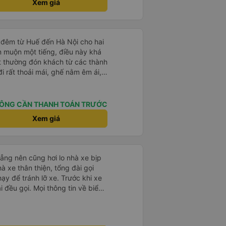
Xem giá
 đêm từ Huế đến Hà Nội cho hai
n muộn một tiếng, điều này khá
t thường đón khách từ các thành
i rất thoải mái, ghế nằm êm ái,
 như tôi vẫn ngủ ngon. Sau khi
chiếc túi nhỏ trên xe, nhưng đã
ó hoàn toàn nguyên vẹn. Tất
ÔNG CẦN THANH TOÁN TRƯỚC
những rắc rối như vậy, nhưng thật
Xem giá
t quan tâm đến khách hàng của
 đi xe của họ lần nữa.
ẵng nên cũng hơi lo nhà xe bịp
ạy để tránh lỡ xe. Trước khi xe
i đều gọi. Mọi thông tin về biển
ế đều trùng khớp trong email nhận
, xe chạy êm và không có mùi, về