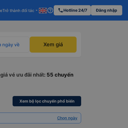
help_outline
phone
Hotline 24/7
Đăng nhập
re
Trở thành đối tác
arrow_drop_down
Xem giá
 ngày về
giá vé ưu đãi nhất
: 55 chuyến
Xem bộ lọc chuyến phổ biến
Chọn ngày