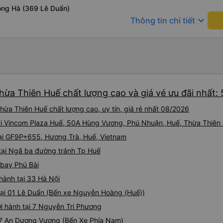
để nhà mình xuống đi!! Mấy 
ng Hà (369 Lê Duẩn)
nhẹ rồi :) Xe mới, điều hoà 
keyboard_arrow_down
Thông tin chi tiết
nhiều đánh giá thấp? Mọi ng
Nhơn về Đà Nẵng mà cả xe c
Tân Quang Dũng thành công
hừa Thiên Huế chất lượng cao và giá vé ưu đãi nhất:
ừa Thiên Huế chất lượng cao, uy tín, giá rẻ nhất 08/2026
tại Vincom Plaza Huế, 50A Hùng Vương, Phú Nhuận, Huế, Thừa Thiên
tại GF9P+655, Hương Trà, Huế, Vietnam
 tại Ngã ba đường tránh Tp Huế
 bay Phú Bài
 hành tại 33 Hà Nội
tại 01 Lê Duẩn (Bến xe Nguyễn Hoàng (Huế))
ởi hành tại 7 Nguyễn Tri Phương
 57 An Dương Vương (Bến Xe Phía Nam)