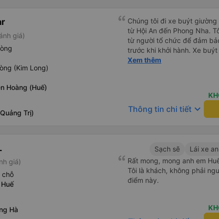
r
Chúng tôi đi xe buýt giườn
từ Hội An đến Phong Nha. T
ánh giá)
từ người tổ chức để đảm bảo
hòng
trước khi khởi hành. Xe buýt
trạng tuyệt vời. Các khoang
Xem thêm
òng (Kim Long)
phẳng hoàn toàn, hoặc bạn c
phần. Tôi cao 5&#39;4&quot
n Hoàng (Huế)
toàn, bạn tôi cao 5&#39;9&q
KH
bàn chân cong. Có một cổng 
keyboard_arrow_down
Thông tin chi tiết
lái xe rất an toàn và có hai 
Quảng Trị)
tôi cũng cảm thấy an toàn. C
sinh. Sau khi được thả xuốn
chúng tôi nhận ra rằng mình 
L
buýt. Tôi nhắn tin cho họ qu
Sạch sẽ
Lái xe an
lập tức rằng họ sẽ yêu cầu 
Rất mong, mong anh em Huế 
nh giá)
đã tìm thấy chúng và sắp x
Tôi là khách, không phải ng
 chỗ
tôi trả lại chúng để chúng t
điểm này.
 Huế
thuận tiện. Nhìn chung rất ấn
KH
ng Hà