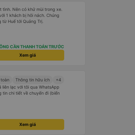
t tình. Nên có khử mùi trong xe.
với 1 khách bị hôi nách. Chúng
 từ Huế tới Quảng Trị.
ÔNG CẦN THANH TOÁN TRƯỚC
Xem giá
 toàn
Thông tin hữu ích
+4
ã liên lạc với tôi qua WhatsApp
tin chi tiết về chuyến đi (biển
Xem giá