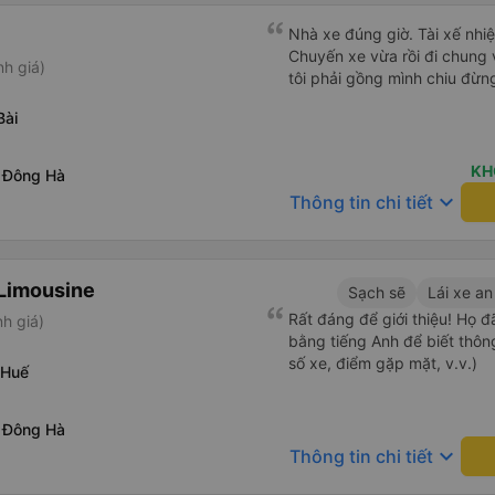
Nhà xe đúng giờ. Tài xế nhiệ
Chuyến xe vừa rồi đi chung 
nh giá)
tôi phải gồng mình chiu đừng
Bài
KH
 Đông Hà
keyboard_arrow_down
Thông tin chi tiết
Limousine
Sạch sẽ
Lái xe an
Rất đáng để giới thiệu! Họ đ
h giá)
bằng tiếng Anh để biết thông 
số xe, điểm gặp mặt, v.v.)
 Huế
 Đông Hà
keyboard_arrow_down
Thông tin chi tiết