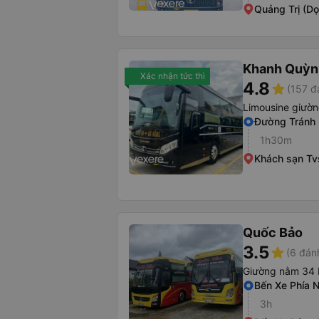
Quảng Trị (D
Khanh Quỳn
Xác nhận tức thì
4.8
star
(157 đ
Limousine giườ
Đường Tránh
1h30m
Khách sạn Tv
Quốc Bảo
3.5
star
(6 đán
Giường nằm 34 
Bến Xe Phía 
3h