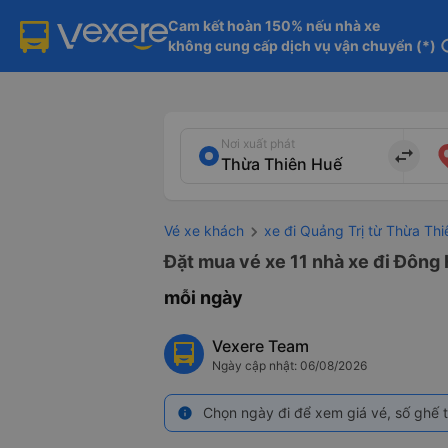
Cam kết hoàn 150% nếu nhà xe

không cung cấp dịch vụ vận chuyển (*)
in
Nơi xuất phát
import_export
Vé xe khách
xe đi Quảng Trị từ Thừa Th
Đặt mua vé xe 11 nhà xe đi Đông 
mỗi ngày
Vexere Team
Ngày cập nhật: 06/08/2026
Chọn ngày đi để xem giá vé, số ghế t
info