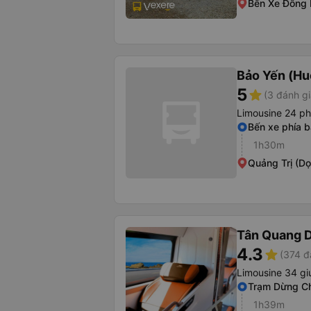
Bến Xe Đông
Bảo Yến (Hu
5
star
(3 đánh gi
Limousine 24 p
Bến xe phía 
1h30m
Quảng Trị (D
Tân Quang 
4.3
star
(374 đ
Limousine 34 gi
Trạm Dừng Ch
1h39m