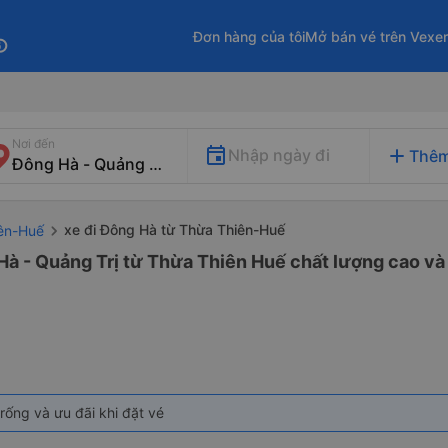
Đơn hàng của tôi
Mở bán vé trên Vexe
fo
Nơi đến
add
Nhập ngày đi
Thêm
xe đi Đông Hà từ Thừa Thiên-Huế
iên-Huế
Hà - Quảng Trị từ Thừa Thiên Huế chất lượng cao và 
rống và ưu đãi khi đặt vé