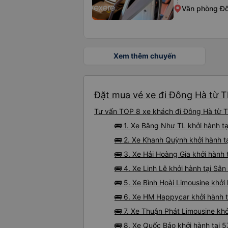
Văn phòng Đô
Xem thêm chuyến
Đặt mua vé xe đi Đông Hà từ T
Tư vấn TOP 8 xe khách đi Đông Hà từ Th
🚌 1. Xe Băng Như TL khởi hành 
🚌 2. Xe Khanh Quỳnh khởi hành 
🚌 3. Xe Hải Hoàng Gia khởi hành
🚌 4. Xe Linh Lê khởi hành tại Sân
🚌 5. Xe Bình Hoài Limousine khởi
🚌 6. Xe HM Happycar khởi hành 
🚌 7. Xe Thuận Phát Limousine kh
🚌 8. Xe Quốc Bảo khởi hành tại