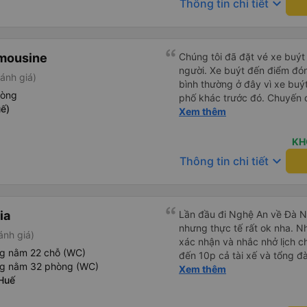
keyboard_arrow_down
Thông tin chi tiết
imousine
Chúng tôi đã đặt vé xe buýt
người. Xe buýt đến điểm đó
ánh giá)
bình thường ở đây vì xe buý
hòng
phố khác trước đó. Chuyến đ
ế)
và ngay cả người cao 1,80 m
Xem thêm
đến nơi, chúng tôi quên một 
nhận lại được vào tối hôm đ
KH
nhiên, tốt hơn hết là tránh 
keyboard_arrow_down
Thông tin chi tiết
tốt khi thấy công ty xe buý
mình. Chúng tôi chắc chắn sẽ
ia
Lần đầu đi Nghệ An về Đà N
nhưng thực tế rất ok nha. Nhà xe thân thiện, tổng đài gọi
ánh giá)
xác nhận và nhắc nhở lịch ch
ng nằm 22 chỗ (WC)
đến 10p cả tài xế và tổng đà
ng nằm 32 phòng (WC)
số xe và số điện thoại tài x
Xem thêm
Huế
được. Mình đặt ghế nào thì giữ nguyên ghế đó cho mình.
Chỗ nằm rộng rãi, thoải mái