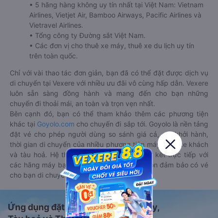
• 5 hãng hàng không uy tín nhất tại Việt Nam: Vietnam
Airlines, Vietjet Air, Bamboo Airways, Pacific Airlines và
Vietravel Airlines.
• Tổng công ty Đường sắt Việt Nam.
• Các đơn vị cho thuê xe máy, thuê xe du lịch uy tín
trên toàn quốc.
Chỉ với vài thao tác đơn giản, bạn đã có thể đặt được dịch vụ
di chuyển tại Vexere với nhiều ưu đãi vô cùng hấp dẫn. Vexere
luôn sẵn sàng đồng hành và mang đến cho bạn những
chuyến đi thoải mái, an toàn và trọn vẹn nhất.
Bên cạnh đó, bạn có thể tham khảo thêm các phương tiện
khác tại
Goyolo.com
cho chuyến đi sắp tới. Goyolo là nền tảng
đặt vé cho phép người dùng so sánh giá cả, giờ khởi hành,
thời gian di chuyển của nhiều phương tiện máy bay, xe khách
và tàu hoả. Hệ thống của Goyolo được liên kết trực tiếp với
các hãng máy bay, xe khách và tàu hoả, luôn đảm bảo có vé
cho bạn di chuyển.
Ứng dụng đặt vé Xe khách, Máy bay,