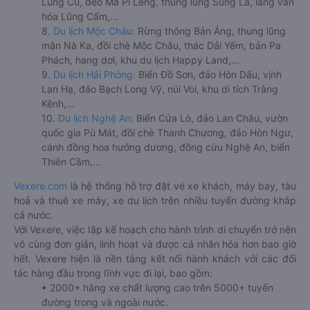
Lũng Cú, đèo Mã Pí Lèng, thung lũng Sủng Là, làng văn
hóa Lũng Cẩm,...
8.
Du lịch Mộc Châu:
Rừng thông Bản Áng, thung lũng
mận Nà Ka, đồi chè Mộc Châu, thác Dải Yếm, bản Pa
Phách, hang dơi, khu du lịch Happy Land,...
9.
Du lịch Hải Phòng:
Biển Đồ Sơn, đảo Hòn Dấu, vịnh
Lan Hạ, đảo Bạch Long Vỹ, núi Voi, khu di tích Tràng
Kênh,...
10.
Du lịch Nghệ An:
Biển Cửa Lò, đảo Lan Châu, vườn
quốc gia Pù Mát, đồi chè Thanh Chương, đảo Hòn Ngư,
cánh đồng hoa hướng dương, đồng cừu Nghệ An, biển
Thiên Cầm,...
Vexere.com
là hệ thống hỗ trợ đặt vé xe khách, máy bay, tàu
hoả và thuê xe máy, xe du lịch trên nhiều tuyến đường khắp
cả nước.
Với Vexere, việc lập kế hoạch cho hành trình di chuyển trở nên
vô cùng đơn giản, linh hoạt và được cá nhân hóa hơn bao giờ
hết. Vexere hiện là nền tảng kết nối hành khách với các đối
tác hàng đầu trong lĩnh vực đi lại, bao gồm:
• 2000+ hãng xe chất lượng cao trên 5000+ tuyến
đường trong và ngoài nước.