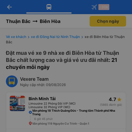
arrow_back
Tải app Vexere ngay!
Tải app Vexere
-30k
Mở app
Mở app
Nhận ưu đãi thành viên độc
-30k/ghế khi đặt vé máy bay qua
quyền
app
Thuận Bắc
Biên Hòa
Chọn ngày
Vé xe khách
xe đi Đồng Nai từ Ninh Thuận
xe đi Biên Hòa từ Thuận
Bắc
Đặt mua vé xe 9 nhà xe đi Biên Hòa từ Thuận
Bắc chất lượng cao và giá vé ưu đãi nhất
: 21
chuyến mỗi ngày
Vexere Team
Ngày cập nhật: 09/08/2026
Bình Minh Tải
4.7
Limousine 22 Phòng Đôi VIP (WC)
(5865 đánh giá)
Limousine 32 Phòng VIP (WC)
Văn phòng 18 Thích Quảng Đức - Trung tâm Thành phố Nha
Trang
6 giờ 45 phút
Văn phòng 119 Nguyễn Cư Trinh - Quận 1