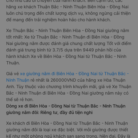
cho nhu cầu di chuyển của hành khách. Bên cạnh đó, các
hãng xe khách Thuận Bắc - Ninh Thuận Biên Hòa - Đồng Nai
luôn chú trọng đến chất lượng dịch vụ, không ngừng cải thiện
để mang đến trải nghiệm hoàn hảo cho hành khách.
Xe Thuận Bắc - Ninh Thuận Biên Hòa - Đồng Nai giường nằm
tốt nhất: Xe từ Thuận Bắc - Ninh Thuận đi Biên Hòa - Đồng
Nai giường nằm được đánh giá chung chất lượng Tốt với điểm
đánh giá trung bình từ 3.7/5 dựa trên 9449 phản hồi của
hành khách Xe về Biên Hòa - Đồng Nai từ Thuận Bắc - Ninh
Thuận.
Giá vé
xe giường nằm đi Biên Hòa - Đồng Nai từ Thuận Bắc -
Ninh Thuận
rẻ nhất là 260000VND của hãng xe Hòa Thuận
Anh. Tùy thuộc vào chương trình khuyến mãi, giá vé Xe Thuận
Bắc - Ninh Thuận đi Biên Hòa - Đồng Nai giường nằm này có
thể sẽ rẻ hơn.
Dòng xe đi Biên Hòa - Đồng Nai từ Thuận Bắc - Ninh Thuận
giường nằm đôi: Riêng tư, đầy đủ tiện nghi
Xe khách đi Biên Hòa - Đồng Nai từ Thuận Bắc - Ninh Thuận
giường nằm đôi là loại xe đặc biệt. Với mỗi giường được thiết
kế như một phòng ngủ khách sạn sang trọng, hiện đại. Đây là