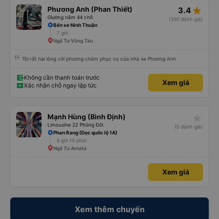
star_rate
Phương Anh (Phan Thiết)
3.4
Giường nằm 44 chỗ
(330 đánh giá)
Bến xe Ninh Thuận
7 giờ
Ngã Tư Vũng Tàu
Tôi rất hài lòng với phương châm phục vụ của nhà xe Phương Anh
Không cần thanh toán trước
Xem giá
Xác nhận chỗ ngay lập tức
star_rate
Mạnh Hùng (Bình Định)
Limousine 22 Phòng Đôi
(0 đánh giá)
Phan Rang (Dọc quốc lộ 1A)
6 giờ 10 phút
Ngã Tư Amata
Xem giá
Xem thêm chuyến