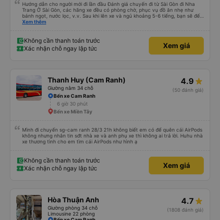
Hướng dẫn cho người mới đi lần đầu Đánh giá chuyến đi từ Sài Gòn đi Nha
Trang Ở Sài Gòn, các hãng xe đều có phòng chờ, phục vụ đồ ăn nhẹ như
bánh ngọt, nước lọc, v.v. Sau khi lên xe và ngủ khoảng 5-6 tiếng, bạn sẽ đến
Nha Trang. Ở Nha Trang, các hãng xe có dịch vụ đưa đón miễn phí, tuy
Xem thêm
nhiên bạn phải đặt trước với hãng xe khi đặt vé hoặc khi hãng xe gọi điện xác
nhận vé trước khi đi. Sau khi xe đến Nha Trang, bạn liên hệ với nhân viên
(nên dùng Google Translate và đưa cho họ đọc) để được hỗ trợ tìm xe đưa
Không cần thanh toán trước
Xem giá
đón. Bạn không nên tin những người mặc áo Grab mời bạn đi xe bên ngoài.
Xác nhận chỗ ngay lập tức
Nói về chất lượng xe thì tuyệt vời, xe được làm theo kiểu cabin với thiết kế
không gian, trên xe không có nhà vệ sinh hoặc có (tùy loại xe bạn chọn), vì
vậy bạn nên đi xe 22 cabin thay vì xe 32 cabin để có trải nghiệm tốt nhất.
Hầu hết tài xế đều lớn tuổi nên không biết tiếng Anh, bạn nên sử dụng
Google Dịch để giao tiếp với họ. Hy vọng bài đánh giá này sẽ giúp ích cho
Thanh Huy (Cam Ranh)
4.9
bạn khi đi
Giường nằm 34 chỗ
(50 đánh giá)
Bến xe Cam Ranh
6 giờ 30 phút
Bến xe Miền Tây
Mình đi chuyến sg-cam ranh 28/3 21h không biết em có để quên cái AirPods
không nhưng nhắn tin sđt nhà xe và anh phụ xe thì không ai trả lời. Huhu nhà
xe thương tình cho em tìm cái AirPods như hình ạ
Không cần thanh toán trước
Xem giá
Xác nhận chỗ ngay lập tức
Hòa Thuận Anh
4.7
Giường phòng 34 chỗ
(1808 đánh giá)
Limousine 22 phòng
Bến xe Cam Ranh