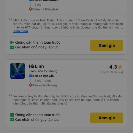
9 giờ
Điểm trả Đồng Nai
Mình luôn chọn xe Hoà Thuận Anh chuyến từ Cam Ranh về HCM, rất nhiều
lần rồi, mình bắt đầu đi từ 2014 tới giờ, đi nhiều hãng xe nhưng bản thân mình
thấy xe HTA chạy rất êm, ngay cả những khúc đường rung lắc thì mình vẫn
cảm thấy êm, mượt hơn những xe khác. Xe sạch sẽ, mùi ko khó chịu, ví dụ
Xem thêm
khi bước lên xe khác mình luôn phải đeo khẩu trang, nhưng HTA thì ko cần.
Chưa bao giờ nghe các chú tài xế chửi mắng khách.
Không cần thanh toán trước
Xem giá
Xác nhận chỗ ngay lập tức
Hà Linh
4.3
Limousine 22 Phòng
(1431 đánh giá)
Bến xe Vạn Giã
9 giờ 1 phút
Bến xe An Sương
Xe trung chuyển đón đúng h, tài xế lịch sự, chu đáo. Xe 34c sạch sẽ, đầy đủ
tiện nghi. Tài xế lái xe cẩn thận, phụ xe sắp xếp đồ đạc, hành lý của khách
chu đáo, cẩn thận. Sẽ tiếp tục ủng hộ
Không cần thanh toán trước
Xem giá
Xác nhận chỗ ngay lập tức