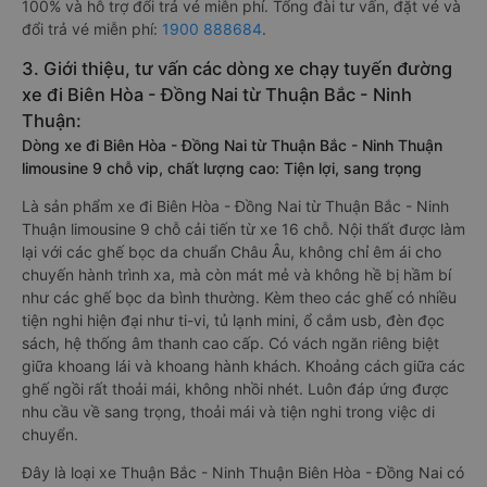
100% và hỗ trợ đổi trả vé miễn phí. Tổng đài tư vấn, đặt vé và
đổi trả vé miễn phí:
1900 888684
.
3. Giới thiệu, tư vấn các dòng xe chạy tuyến đường
xe đi Biên Hòa - Đồng Nai từ Thuận Bắc - Ninh
Thuận:
Dòng xe đi Biên Hòa - Đồng Nai từ Thuận Bắc - Ninh Thuận
limousine 9 chỗ vip, chất lượng cao: Tiện lợi, sang trọng
Là sản phẩm xe đi Biên Hòa - Đồng Nai từ Thuận Bắc - Ninh
Thuận limousine 9 chỗ cải tiến từ xe 16 chỗ. Nội thất được làm
lại với các ghế bọc da chuẩn Châu Âu, không chỉ êm ái cho
chuyến hành trình xa, mà còn mát mẻ và không hề bị hầm bí
như các ghế bọc da bình thường. Kèm theo các ghế có nhiều
tiện nghi hiện đại như ti-vi, tủ lạnh mini, ổ cắm usb, đèn đọc
sách, hệ thống âm thanh cao cấp. Có vách ngăn riêng biệt
giữa khoang lái và khoang hành khách. Khoảng cách giữa các
ghế ngồi rất thoải mái, không nhồi nhét. Luôn đáp ứng được
nhu cầu về sang trọng, thoải mái và tiện nghi trong việc di
chuyển.
Đây là loại xe Thuận Bắc - Ninh Thuận Biên Hòa - Đồng Nai có