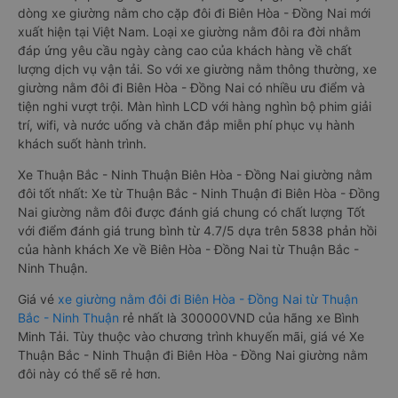
dòng xe giường nằm cho cặp đôi đi Biên Hòa - Đồng Nai mới
xuất hiện tại Việt Nam. Loại xe giường nằm đôi ra đời nhằm
đáp ứng yêu cầu ngày càng cao của khách hàng về chất
lượng dịch vụ vận tải. So với xe giường nằm thông thường, xe
giường nằm đôi đi Biên Hòa - Đồng Nai có nhiều ưu điểm và
tiện nghi vượt trội. Màn hình LCD với hàng nghìn bộ phim giải
trí, wifi, và nước uống và chăn đắp miễn phí phục vụ hành
khách suốt hành trình.
Xe Thuận Bắc - Ninh Thuận Biên Hòa - Đồng Nai giường nằm
đôi tốt nhất: Xe từ Thuận Bắc - Ninh Thuận đi Biên Hòa - Đồng
Nai giường nằm đôi được đánh giá chung có chất lượng Tốt
với điểm đánh giá trung bình từ 4.7/5 dựa trên 5838 phản hồi
của hành khách Xe về Biên Hòa - Đồng Nai từ Thuận Bắc -
Ninh Thuận.
Giá vé
xe giường nằm đôi đi Biên Hòa - Đồng Nai từ Thuận
Bắc - Ninh Thuận
rẻ nhất là 300000VND của hãng xe Bình
Minh Tải. Tùy thuộc vào chương trình khuyến mãi, giá vé Xe
Thuận Bắc - Ninh Thuận đi Biên Hòa - Đồng Nai giường nằm
đôi này có thể sẽ rẻ hơn.