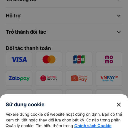
keyboard_arrow_down
Hỗ trợ
keyboard_arrow_down
Trở thành đối tác
Đối tác thanh toán
close
Sử dụng cookie
Vexere dùng cookie để website hoạt động ổn định. Bạn có thể
xem chi tiết hoặc thay đổi lựa chọn bất kỳ lúc nào trong phần
Quản lý cookie. Tìm hiểu thêm trong
Chính sách Cookie
.