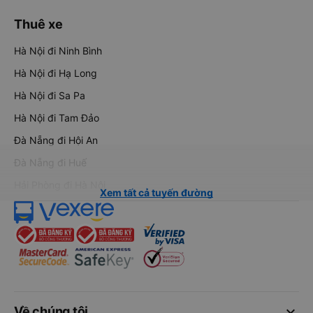
Thuê xe
Hà Nội đi Ninh Bình
Hà Nội đi Hạ Long
Hà Nội đi Sa Pa
Hà Nội đi Tam Đảo
Đà Nẵng đi Hội An
Đà Nẵng đi Huế
Hải Phòng đi Hà Nội
Xem tất cả tuyến đường
keyboard_arrow_down
Về chúng tôi