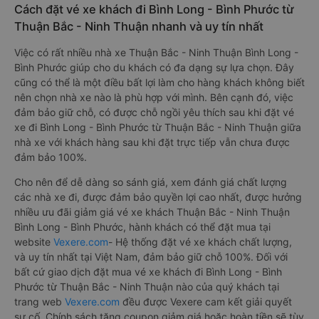
Cách đặt vé xe khách đi Bình Long - Bình Phước từ
Thuận Bắc - Ninh Thuận nhanh và uy tín nhất
Việc có rất nhiều nhà xe Thuận Bắc - Ninh Thuận Bình Long -
Bình Phước giúp cho du khách có đa dạng sự lựa chọn. Đây
cũng có thể là một điều bất lợi làm cho hàng khách không biết
nên chọn nhà xe nào là phù hợp với mình. Bên cạnh đó, việc
đảm bảo giữ chỗ, có được chỗ ngồi yêu thích sau khi đặt vé
xe đi Bình Long - Bình Phước từ Thuận Bắc - Ninh Thuận giữa
nhà xe với khách hàng sau khi đặt trực tiếp vẫn chưa được
đảm bảo 100%.
Cho nên để dễ dàng so sánh giá, xem đánh giá chất lượng
các nhà xe đi, được đảm bảo quyền lợi cao nhất, được hưởng
nhiều ưu đãi giảm giá vé xe khách Thuận Bắc - Ninh Thuận
Bình Long - Bình Phước, hành khách có thể đặt mua tại
website
Vexere.com
- Hệ thống đặt vé xe khách chất lượng,
và uy tín nhất tại Việt Nam, đảm bảo giữ chỗ 100%. Đối với
bất cứ giao dịch đặt mua vé xe khách đi Bình Long - Bình
Phước từ Thuận Bắc - Ninh Thuận nào của quý khách tại
trang web
Vexere.com
đều được Vexere cam kết giải quyết
sự cố. Chính sách tặng coupon giảm giá hoặc hoàn tiền sẽ tùy