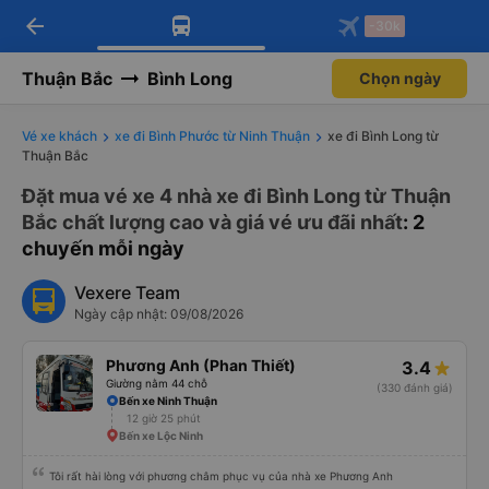
arrow_back
Tải app Vexere ngay!
Tải app Vexere
-30k
Mở app
Mở app
Nhận ưu đãi thành viên độc
-30k/ghế khi đặt vé máy bay qua
quyền
app
Thuận Bắc
Bình Long
Chọn ngày
Vé xe khách
xe đi Bình Phước từ Ninh Thuận
xe đi Bình Long từ
Thuận Bắc
Đặt mua vé xe 4 nhà xe đi Bình Long từ Thuận
Bắc chất lượng cao và giá vé ưu đãi nhất
: 2
chuyến mỗi ngày
Vexere Team
Ngày cập nhật: 09/08/2026
Phương Anh (Phan Thiết)
3.4
Giường nằm 44 chỗ
(330 đánh giá)
Bến xe Ninh Thuận
12 giờ 25 phút
Bến xe Lộc Ninh
Tôi rất hài lòng với phương châm phục vụ của nhà xe Phương Anh