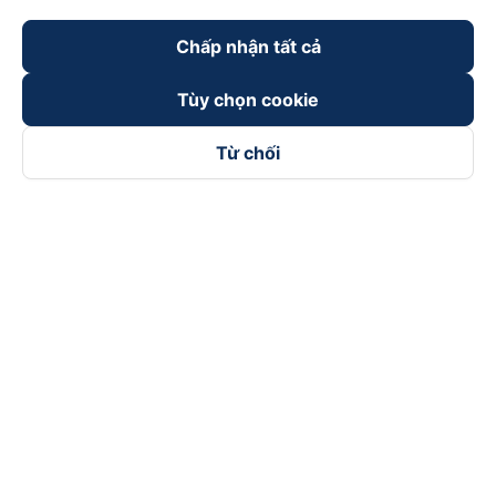
Chấp nhận tất cả
Tùy chọn cookie
Từ chối
Theo dõi chúng tôi trên
Facebook
Tiktok
Youtube
Công ty TNHH Thương Mại Dịch Vụ Vexere
Địa chỉ đăng ký kinh doanh: 8C Chữ Đồng Tử, Phường Tân
Sơn Nhất, TP. Hồ Chí Minh, Việt Nam
Địa chỉ
:
Lầu 2, toà nhà H3 Circo Hoàng Diệu, 384 Hoàng Diệu,
Phường Khánh Hội, TP Hồ Chí Minh, Việt Nam
Tầng 3, toà nhà 101 Láng Hạ, 101 Láng Hạ, Phường Láng, TP.
Hà Nội, Việt Nam
Giấy chứng nhận ĐKKD số 0315133726 do Sở KH và ĐT TP.
Hồ Chí Minh cấp lần đầu ngày 27/6/2018