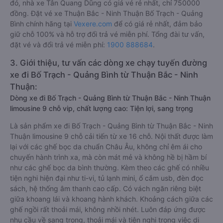
đó, nhà xe Tân Quang Dũng có giá vé rẻ nhất, chỉ 750000
đồng. Đặt vé xe Thuận Bắc - Ninh Thuận Bố Trạch - Quảng
Bình chính hãng tại
Vexere.com
để có giá rẻ nhất, đảm bảo
giữ chỗ 100% và hỗ trợ đổi trả vé miễn phí. Tổng đài tư vấn,
đặt vé và đổi trả vé miễn phí:
1900 888684
.
3. Giới thiệu, tư vấn các dòng xe chạy tuyến đường
xe đi Bố Trạch - Quảng Bình từ Thuận Bắc - Ninh
Thuận:
Dòng xe đi Bố Trạch - Quảng Bình từ Thuận Bắc - Ninh Thuận
limousine 9 chỗ vip, chất lượng cao: Tiện lợi, sang trọng
Là sản phẩm xe đi Bố Trạch - Quảng Bình từ Thuận Bắc - Ninh
Thuận limousine 9 chỗ cải tiến từ xe 16 chỗ. Nội thất được làm
lại với các ghế bọc da chuẩn Châu Âu, không chỉ êm ái cho
chuyến hành trình xa, mà còn mát mẻ và không hề bị hầm bí
như các ghế bọc da bình thường. Kèm theo các ghế có nhiều
tiện nghi hiện đại như ti-vi, tủ lạnh mini, ổ cắm usb, đèn đọc
sách, hệ thống âm thanh cao cấp. Có vách ngăn riêng biệt
giữa khoang lái và khoang hành khách. Khoảng cách giữa các
ghế ngồi rất thoải mái, không nhồi nhét. Luôn đáp ứng được
nhu cầu về sang trọng, thoải mái và tiện nghi trong việc di