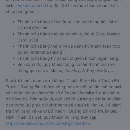
lợi khi
Vexere.com
hỗ trợ đến 06 hình thức thanh toán khác
nhau bao gồm:
Thanh toán bằng tiền mặt tại các cửa hàng tiện lợi và
siêu thị gần nhà.
Thanh toán bằng thẻ thanh toán quốc tế (Visa, Master
Card, JCB).
Thanh toán bằng thẻ ATM đã đăng ký thanh toán trực
tuyến (Internet Banking).
Thanh toán bằng hình thức chuyển khoản ngân hàng.
Bên cạnh đó, quý khách cũng có thể thanh toán vé
thông qua các ví Momo, ZaloPay, AirPay, VNPay,…
Sau khi thanh toán vé xe khách Thuận Bắc - Ninh Thuận Bố
Trạch - Quảng Bình thành công, Vexere sẽ gửi tin nhắn/email
xác nhận thành công đến số điện thoại/email mà quý khách
đã đăng ký. Đến ngày đi, quý khách vui lòng có mặt tại điểm
đón trước 30 phút giờ khởi hành để chuẩn bị lên xe. Để kiểm
tra tình trạng vé xe đi Bố Trạch - Quảng Bình từ Thuận Bắc -
Ninh Thuận đã đặt, quý khách vui lòng truy cập
https://vexere.com/vi-VN/booking/ticketinfo