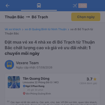
arrow_back
Tải app Vexere ngay!
Tải app Vexere
-30k
Mở app
Mở app
Nhận ưu đãi thành viên độc
-30k/ghế khi đặt vé máy bay qua
quyền
app
Thuận Bắc
Bố Trạch
Chọn ngày
Vé xe khách
xe đi Quảng Bình từ Ninh Thuận
xe đi Bố Trạch từ
Thuận Bắc
Đặt mua vé xe 4 nhà xe đi Bố Trạch từ Thuận
Bắc chất lượng cao và giá vé ưu đãi nhất
: 1
chuyến mỗi ngày
Vexere Team
Ngày cập nhật: 07/08/2026
Tân Quang Dũng
3.7
Limousine 22 Phòng Đôi G ( WC)
(3004 đánh giá)
Ngã 5 Phan Rang
20 giờ 30 phút
Văn Phòng Quảng Bình
Các bạn nữ lễ tân xinh iu. Các anh, chú, bác VP ĐH vui tính, quan tâm khách,