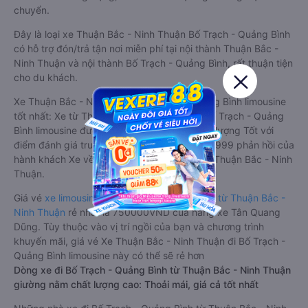
chuyển.
Đây là loại xe Thuận Bắc - Ninh Thuận Bố Trạch - Quảng Bình
có hỗ trợ đón/trả tận nơi miễn phí tại nội thành Thuận Bắc -
Ninh Thuận và nội thành Bố Trạch - Quảng Bình, rất thuận tiện
cho du khách.
Xe Thuận Bắc - Ninh Thuận Bố Trạch - Quảng Bình limousine
tốt nhất: Xe từ Thuận Bắc - Ninh Thuận đi Bố Trạch - Quảng
Bình limousine được đánh giá chung có chất lượng Tốt với
điểm đánh giá trung bình từ 3.7/5 dựa trên 2999 phản hồi của
hành khách Xe về Bố Trạch - Quảng Bình từ Thuận Bắc - Ninh
Thuận.
Giá vé
xe limousine đi Bố Trạch - Quảng Bình từ Thuận Bắc -
Ninh Thuận
rẻ nhất là 750000VND của hãng xe Tân Quang
Dũng. Tùy thuộc vào vị trí ngồi của bạn và chương trình
khuyến mãi, giá vé Xe Thuận Bắc - Ninh Thuận đi Bố Trạch -
Quảng Bình limousine này có thể sẽ rẻ hơn
Dòng xe đi Bố Trạch - Quảng Bình từ Thuận Bắc - Ninh Thuận
giường nằm chất lượng cao: Thoải mái, giá cả tốt nhất