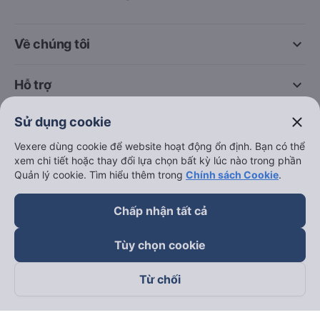
keyboard_arrow_down
Về chúng tôi
keyboard_arrow_down
Hỗ trợ
close
Sử dụng cookie
keyboard_arrow_down
Trở thành đối tác
Vexere dùng cookie để website hoạt động ổn định. Bạn có thể
xem chi tiết hoặc thay đổi lựa chọn bất kỳ lúc nào trong phần
Đối tác thanh toán
Quản lý cookie. Tìm hiểu thêm trong
Chính sách Cookie
.
Chấp nhận tất cả
Tùy chọn cookie
Từ chối