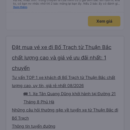
vui vẻ, nhiệt tình. Trong chuyến đi của mình có 2 gia đình bác lớn tuổi nc khá
to, có bạn nv nhắc nhở thì 2 bác mắng lại bạn ấy. Nếu 2 bác ấy có đánh giá
xấu thì mình ngược lại nha. Bạn ấy nhắc nhở rất đúng. 2 bác nói rất to. To
Xem thêm
đến lỗi mình ngủ còn mơ được câu chuyện các bác nói với nhau xuất hiện
trong giấc mơ của mình luôn. Nên nếu bạn ấy bị phản ánh thì đừng trừ lương
bạn ấy nha. Nếu bạn ấy bị trừ thì bảo bạn ấy liên hệ sđt của mình, mình hỗ
Xem giá
trợ ạ. Số mình đuôi 666, chuyến ĐH-NT ngày 16/1. À các bạn nữ lễ tân xinh
iu còn đổi cho mình phòng đơn sang đôi xong còn note là (một mình) yêu
luôn. Nhưng phòng đôi mà nằm một thì mỗi lần xe rẽ 1 cái là ✈️ Ít đi xe khách
nhưng đủ để đánh giá 10/10.
Đặt mua vé xe đi Bố Trạch từ Thuận Bắc
chất lượng cao và giá vé ưu đãi nhất: 1
chuyến
Tư vấn TOP 1 xe khách đi Bố Trạch từ Thuận Bắc chất
lượng cao, uy tín, giá rẻ nhất 08/2026
🚌 1. Xe Tân Quang Dũng khởi hành tại Đường 21
Tháng 8 Phủ Hà
Những câu hỏi thường gặp về tuyến xe từ Thuận Bắc đi
Bố Trạch
Thông tin tuyến đường