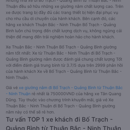
Những nhà xe đi Bố Trạch - Quảng Bình từ Thuận Bắc - Ninh
Thuận đều sở hữu những xe giường nằm chất lượng cao. Trên
xe được trang bị đầy đủ các trang thiết bị hiện đại phục vụ
cho nhu cầu di chuyển của hành khách. Bên cạnh đó, các
hãng xe khách Thuận Bắc - Ninh Thuận Bố Trạch - Quảng
Bình luôn chú trọng đến chất lượng dịch vụ, không ngừng cải
thiện để mang đến trải nghiệm hoàn hảo cho hành khách.
Xe Thuận Bắc - Ninh Thuận Bố Trạch - Quảng Bình giường
nằm tốt nhất: Xe từ Thuận Bắc - Ninh Thuận đi Bố Trạch -
Quảng Bình giường nằm được đánh giá chung chất lượng Tốt
với điểm đánh giá trung bình từ 3.7/5 dựa trên 2999 phản hồi
của hành khách Xe về Bố Trạch - Quảng Bình từ Thuận Bắc -
Ninh Thuận.
Giá vé
xe giường nằm đi Bố Trạch - Quảng Bình từ Thuận Bắc
- Ninh Thuận
rẻ nhất là 750000VND của hãng xe Tân Quang
Dũng. Tùy thuộc vào chương trình khuyến mãi, giá vé Xe
Thuận Bắc - Ninh Thuận đi Bố Trạch - Quảng Bình giường
nằm này có thể sẽ rẻ hơn.
Tư vấn TOP 1 xe khách đi Bố Trạch -
Quảng Bình từ Thuận Bắc - Ninh Thuận