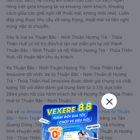
riêng biệt giữa khoang lái và khoang hành khách. Khoảng
cách giữa các ghế ngồi rất thoải mái, không nhồi nhét. Luôn
đáp ứng được nhu cầu về sang trọng, thoải mái và tiện nghi
trong việc di chuyển.
Đây là loại xe Thuận Bắc - Ninh Thuận Hương Trà - Thừa
Thiên Huế có hỗ trợ đón/trả tận nơi miễn phí tại nội thành
Thuận Bắc - Ninh Thuận và nội thành Hương Trà - Thừa Thiên
Huế, rất thuận tiện cho du khách.
Xe Thuận Bắc - Ninh Thuận Hương Trà - Thừa Thiên Huế
limousine tốt nhất: Xe từ Thuận Bắc - Ninh Thuận đi Hương
Trà - Thừa Thiên Huế limousine được đánh giá chung có chất
lượng Tốt với điểm đánh giá trung bình từ 3.7/5 dựa trên
2994 phản hồi của hành khách Xe về Hương Trà - Thừa Thiên
Huế từ Thuận Bắc - Ninh Thuận.
Giá vé
xe limousine đi Hương Trà - Thừa Thiên Huế từ Thuận
Bắc - Ninh Thuận
rẻ nhất là 650000VND của hãng xe Tân
Quang Dũng. Tùy thuộc vào vị trí ngồi của bạn và chương
trình khuyến mãi, giá vé Xe Thuận Bắc - Ninh Thuận đi Hương
Trà - Thừa Thiên Huế limousine này có thể sẽ rẻ hơn