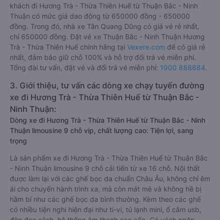
khách đi Hương Trà - Thừa Thiên Huế từ Thuận Bắc - Ninh
Thuận có mức giá dao động từ 650000 đồng - 650000
đồng. Trong đó, nhà xe Tân Quang Dũng có giá vé rẻ nhất,
chỉ 650000 đồng. Đặt vé xe Thuận Bắc - Ninh Thuận Hương
Trà - Thừa Thiên Huế chính hãng tại
Vexere.com
để có giá rẻ
nhất, đảm bảo giữ chỗ 100% và hỗ trợ đổi trả vé miễn phí.
Tổng đài tư vấn, đặt vé và đổi trả vé miễn phí:
1900 888684
.
3. Giới thiệu, tư vấn các dòng xe chạy tuyến đường
xe đi Hương Trà - Thừa Thiên Huế từ Thuận Bắc -
Ninh Thuận:
Dòng xe đi Hương Trà - Thừa Thiên Huế từ Thuận Bắc - Ninh
Thuận limousine 9 chỗ vip, chất lượng cao: Tiện lợi, sang
trọng
Là sản phẩm xe đi Hương Trà - Thừa Thiên Huế từ Thuận Bắc
- Ninh Thuận limousine 9 chỗ cải tiến từ xe 16 chỗ. Nội thất
được làm lại với các ghế bọc da chuẩn Châu Âu, không chỉ êm
ái cho chuyến hành trình xa, mà còn mát mẻ và không hề bị
hầm bí như các ghế bọc da bình thường. Kèm theo các ghế
có nhiều tiện nghi hiện đại như ti-vi, tủ lạnh mini, ổ cắm usb,
đèn đọc sách, hệ thống âm thanh cao cấp. Có vách ngăn