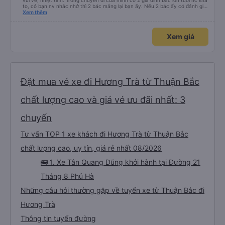
vui vẻ, nhiệt tình. Trong chuyến đi của mình có 2 gia đình bác lớn tuổi nc khá
to, có bạn nv nhắc nhở thì 2 bác mắng lại bạn ấy. Nếu 2 bác ấy có đánh giá
xấu thì mình ngược lại nha. Bạn ấy nhắc nhở rất đúng. 2 bác nói rất to. To
Xem thêm
đến lỗi mình ngủ còn mơ được câu chuyện các bác nói với nhau xuất hiện
trong giấc mơ của mình luôn. Nên nếu bạn ấy bị phản ánh thì đừng trừ lương
bạn ấy nha. Nếu bạn ấy bị trừ thì bảo bạn ấy liên hệ sđt của mình, mình hỗ
Xem giá
trợ ạ. Số mình đuôi 666, chuyến ĐH-NT ngày 16/1. À các bạn nữ lễ tân xinh
iu còn đổi cho mình phòng đơn sang đôi xong còn note là (một mình) yêu
luôn. Nhưng phòng đôi mà nằm một thì mỗi lần xe rẽ 1 cái là ✈️ Ít đi xe khách
nhưng đủ để đánh giá 10/10.
Đặt mua vé xe đi Hương Trà từ Thuận Bắc
chất lượng cao và giá vé ưu đãi nhất: 3
chuyến
Tư vấn TOP 1 xe khách đi Hương Trà từ Thuận Bắc
chất lượng cao, uy tín, giá rẻ nhất 08/2026
🚌 1. Xe Tân Quang Dũng khởi hành tại Đường 21
Tháng 8 Phủ Hà
Những câu hỏi thường gặp về tuyến xe từ Thuận Bắc đi
Hương Trà
Thông tin tuyến đường