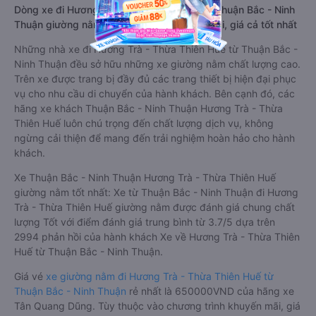
Dòng xe đi Hương Trà - Thừa Thiên Huế từ Thuận Bắc - Ninh
Thuận giường nằm chất lượng cao: Thoải mái, giá cả tốt nhất
Những nhà xe đi Hương Trà - Thừa Thiên Huế từ Thuận Bắc -
Ninh Thuận đều sở hữu những xe giường nằm chất lượng cao.
Trên xe được trang bị đầy đủ các trang thiết bị hiện đại phục
vụ cho nhu cầu di chuyển của hành khách. Bên cạnh đó, các
hãng xe khách Thuận Bắc - Ninh Thuận Hương Trà - Thừa
Thiên Huế luôn chú trọng đến chất lượng dịch vụ, không
ngừng cải thiện để mang đến trải nghiệm hoàn hảo cho hành
khách.
Xe Thuận Bắc - Ninh Thuận Hương Trà - Thừa Thiên Huế
giường nằm tốt nhất: Xe từ Thuận Bắc - Ninh Thuận đi Hương
Trà - Thừa Thiên Huế giường nằm được đánh giá chung chất
lượng Tốt với điểm đánh giá trung bình từ 3.7/5 dựa trên
2994 phản hồi của hành khách Xe về Hương Trà - Thừa Thiên
Huế từ Thuận Bắc - Ninh Thuận.
Giá vé
xe giường nằm đi Hương Trà - Thừa Thiên Huế từ
Thuận Bắc - Ninh Thuận
rẻ nhất là 650000VND của hãng xe
Tân Quang Dũng. Tùy thuộc vào chương trình khuyến mãi, giá