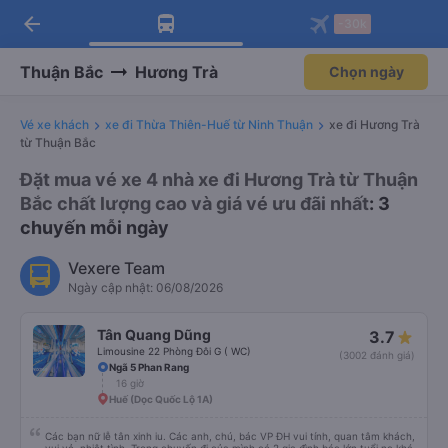
arrow_back
Tải app Vexere ngay!
Tải app Vexere
-30k
Mở app
Mở app
Nhận ưu đãi thành viên độc
-30k/ghế khi đặt vé máy bay qua
quyền
app
Thuận Bắc
Hương Trà
Chọn ngày
Vé xe khách
xe đi Thừa Thiên-Huế từ Ninh Thuận
xe đi Hương Trà
từ Thuận Bắc
Đặt mua vé xe 4 nhà xe đi Hương Trà từ Thuận
Bắc chất lượng cao và giá vé ưu đãi nhất
: 3
chuyến mỗi ngày
Vexere Team
Ngày cập nhật: 06/08/2026
Tân Quang Dũng
3.7
Limousine 22 Phòng Đôi G ( WC)
(3002 đánh giá)
Ngã 5 Phan Rang
16 giờ
Huế (Dọc Quốc Lộ 1A)
Các bạn nữ lễ tân xinh iu. Các anh, chú, bác VP ĐH vui tính, quan tâm khách,