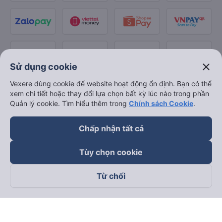
close
Sử dụng cookie
Vexere dùng cookie để website hoạt động ổn định. Bạn có thể
xem chi tiết hoặc thay đổi lựa chọn bất kỳ lúc nào trong phần
Quản lý cookie. Tìm hiểu thêm trong
Chính sách Cookie
.
Chấp nhận tất cả
Tùy chọn cookie
Từ chối
Theo dõi chúng tôi trên
Facebook
Tiktok
Youtube