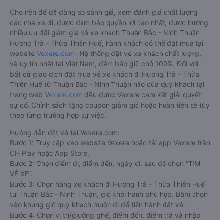
Cho nên để dễ dàng so sánh giá, xem đánh giá chất lượng
các nhà xe đi, được đảm bảo quyền lợi cao nhất, được hưởng
nhiều ưu đãi giảm giá vé xe khách Thuận Bắc - Ninh Thuận
Hương Trà - Thừa Thiên Huế, hành khách có thể đặt mua tại
website
Vexere.com
- Hệ thống đặt vé xe khách chất lượng,
và uy tín nhất tại Việt Nam, đảm bảo giữ chỗ 100%. Đối với
bất cứ giao dịch đặt mua vé xe khách đi Hương Trà - Thừa
Thiên Huế từ Thuận Bắc - Ninh Thuận nào của quý khách tại
trang web
Vexere.com
đều được Vexere cam kết giải quyết
sự cố. Chính sách tặng coupon giảm giá hoặc hoàn tiền sẽ tùy
theo từng trường hợp sự việc.
Hướng dẫn đặt vé tại Vexere.com:
Bước 1: Truy cập vào website Vexere hoặc tải app Vexere trên
CH Play hoặc App Store.
Bước 2: Chọn điểm đi, điểm đến, ngày đi, sau đó chọn “TÌM
VÉ XE”.
Bước 3: Chọn hãng xe khách đi Hương Trà - Thừa Thiên Huế
từ Thuận Bắc - Ninh Thuận, giờ khởi hành phù hợp. Bấm chọn
vào khung giờ quý khách muốn đi để tiến hành đặt vé.
Bước 4: Chọn vị trí/giường ghế, điểm đón, điểm trả và nhập