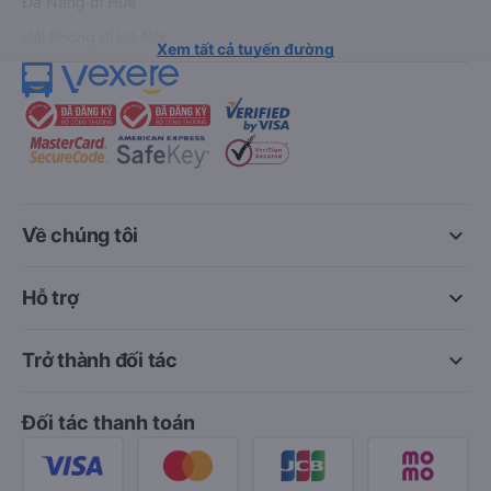
Đà Nẵng đi Huế
Hải Phòng đi Hà Nội
Xem tất cả tuyến đường
keyboard_arrow_down
Về chúng tôi
keyboard_arrow_down
Hỗ trợ
keyboard_arrow_down
Trở thành đối tác
Đối tác thanh toán