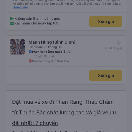
có chăn và một chiếc gối nhỏ. Nếu có thể, hãy mang theo một chiếc gối lớn
vì chiếc gối này có thể không thoải mái lắm. Đối với chiều cao 178 cm của tôi
thì không có đủ không gian về chiều dài. Tôi chọn khởi hành từ văn phòng ở
Xem thêm
trung tâm Nha Trang, nơi chúng tôi được đón bằng một chiếc xe buýt nhỏ và
đưa đến một chiếc xe buýt lớn mà chúng tôi đã đi. Khởi hành đúng giờ,
chúng tôi đến nơi sớm hơn một giờ so với thời gian quy định
Không cần thanh toán trước
Xem giá
Xác nhận chỗ ngay lập tức
star_rate
Mạnh Hùng (Bình Định)
Limousine 22 Phòng Đôi
(0 đánh giá)
Phan Rang (Dọc quốc lộ 1A)
10 giờ 45 phút
Bến xe trung tâm Cần Thơ
Xem giá
Đặt mua vé xe đi Phan Rang-Tháp Chàm
từ Thuận Bắc chất lượng cao và giá vé ưu
đãi nhất: 7 chuyến