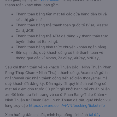
thanh toán khác nhau bao gồm:
Thanh toán bằng tiền mặt tại các cửa hàng tiện lợi và
siêu thị gần nhà.
Thanh toán bằng thẻ thanh toán quốc tế (Visa, Master
Card, JCB).
Thanh toán bằng thẻ ATM đã đăng ký thanh toán trực
tuyến (Internet Banking).
Thanh toán bằng hình thức chuyển khoản ngân hàng.
Bên cạnh đó, quý khách cũng có thể thanh toán vé
thông qua các ví Momo, ZaloPay, AirPay, VNPay,…
Sau khi thanh toán vé xe khách Thuận Bắc - Ninh Thuận Phan
Rang-Tháp Chàm - Ninh Thuận thành công, Vexere sẽ gửi tin
nhắn/email xác nhận thành công đến số điện thoại/email mà
quý khách đã đăng ký. Đến ngày đi, quý khách vui lòng có
mặt tại điểm đón trước 30 phút giờ khởi hành để chuẩn bị lên
xe. Để kiểm tra tình trạng vé xe đi Phan Rang-Tháp Chàm -
Ninh Thuận từ Thuận Bắc - Ninh Thuận đã đặt, quý khách vui
lòng truy cập
https://vexere.com/vi-VN/booking/ticketinfo
Xem hướng dẫn chi tiết, minh họa bằng hình ảnh
tại đây.