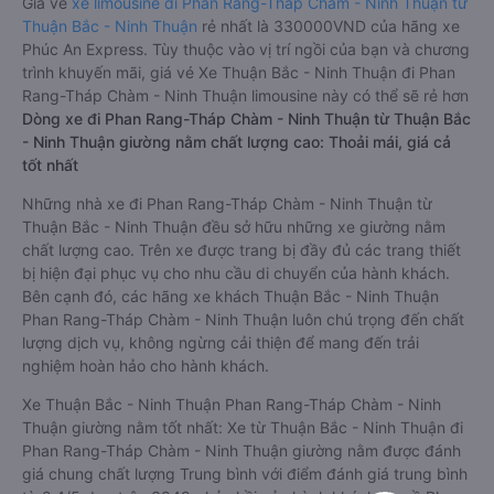
Giá vé
xe limousine đi Phan Rang-Tháp Chàm - Ninh Thuận từ
Thuận Bắc - Ninh Thuận
rẻ nhất là 330000VND của hãng xe
Phúc An Express. Tùy thuộc vào vị trí ngồi của bạn và chương
trình khuyến mãi, giá vé Xe Thuận Bắc - Ninh Thuận đi Phan
Rang-Tháp Chàm - Ninh Thuận limousine này có thể sẽ rẻ hơn
Dòng xe đi Phan Rang-Tháp Chàm - Ninh Thuận từ Thuận Bắc
- Ninh Thuận giường nằm chất lượng cao: Thoải mái, giá cả
tốt nhất
Những nhà xe đi Phan Rang-Tháp Chàm - Ninh Thuận từ
Thuận Bắc - Ninh Thuận đều sở hữu những xe giường nằm
chất lượng cao. Trên xe được trang bị đầy đủ các trang thiết
bị hiện đại phục vụ cho nhu cầu di chuyển của hành khách.
Bên cạnh đó, các hãng xe khách Thuận Bắc - Ninh Thuận
Phan Rang-Tháp Chàm - Ninh Thuận luôn chú trọng đến chất
lượng dịch vụ, không ngừng cải thiện để mang đến trải
nghiệm hoàn hảo cho hành khách.
Xe Thuận Bắc - Ninh Thuận Phan Rang-Tháp Chàm - Ninh
Thuận giường nằm tốt nhất: Xe từ Thuận Bắc - Ninh Thuận đi
Phan Rang-Tháp Chàm - Ninh Thuận giường nằm được đánh
giá chung chất lượng Trung bình với điểm đánh giá trung bình