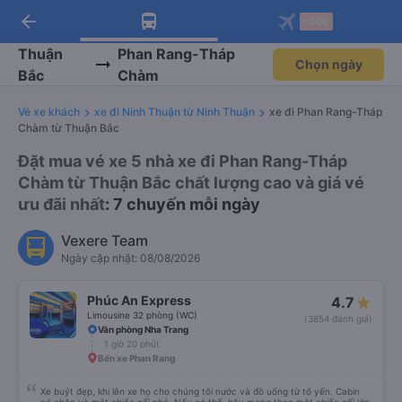
arrow_back
Tải app Vexere ngay!
Tải app Vexere
-30k
Mở app
Mở app
Nhận ưu đãi thành viên độc
-30k/ghế khi đặt vé máy bay qua
quyền
app
Thuận
Phan Rang-Tháp
Chọn ngày
Bắc
Chàm
Vé xe khách
xe đi Ninh Thuận từ Ninh Thuận
xe đi Phan Rang-Tháp
Chàm từ Thuận Bắc
Đặt mua vé xe 5 nhà xe đi Phan Rang-Tháp
Chàm từ Thuận Bắc chất lượng cao và giá vé
ưu đãi nhất
: 7 chuyến mỗi ngày
Vexere Team
Ngày cập nhật: 08/08/2026
Phúc An Express
4.7
Limousine 32 phòng (WC)
(3854 đánh giá)
Văn phòng Nha Trang
1 giờ 20 phút
Bến xe Phan Rang
Xe buýt đẹp, khi lên xe họ cho chúng tôi nước và đồ uống từ tổ yến. Cabin