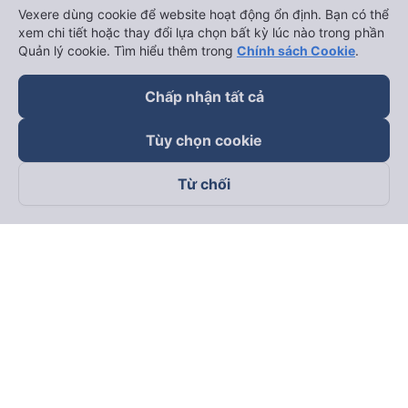
Vexere dùng cookie để website hoạt động ổn định. Bạn có thể
xem chi tiết hoặc thay đổi lựa chọn bất kỳ lúc nào trong phần
Quản lý cookie. Tìm hiểu thêm trong
Chính sách Cookie
.
Chấp nhận tất cả
Tùy chọn cookie
Từ chối
Theo dõi chúng tôi trên
Facebook
Tiktok
Youtube
Công ty TNHH Thương Mại Dịch Vụ Vexere
Địa chỉ đăng ký kinh doanh: 8C Chữ Đồng Tử, Phường Tân
Sơn Nhất, TP. Hồ Chí Minh, Việt Nam
Địa chỉ
:
Lầu 2, toà nhà H3 Circo Hoàng Diệu, 384 Hoàng Diệu,
Phường Khánh Hội, TP Hồ Chí Minh, Việt Nam
Tầng 3, toà nhà 101 Láng Hạ, 101 Láng Hạ, Phường Láng, TP.