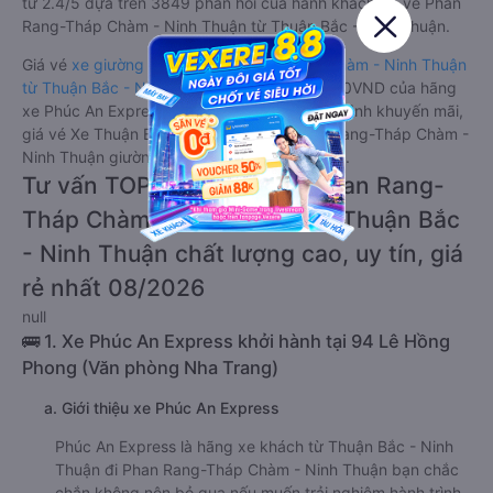
từ 2.4/5 dựa trên 3849 phản hồi của hành khách Xe về Phan
Rang-Tháp Chàm - Ninh Thuận từ Thuận Bắc - Ninh Thuận.
Giá vé
xe giường nằm đi Phan Rang-Tháp Chàm - Ninh Thuận
từ Thuận Bắc - Ninh Thuận
rẻ nhất là 330000VND của hãng
xe Phúc An Express. Tùy thuộc vào chương trình khuyến mãi,
giá vé Xe Thuận Bắc - Ninh Thuận đi Phan Rang-Tháp Chàm -
Ninh Thuận giường nằm này có thể sẽ rẻ hơn.
Tư vấn TOP 2 xe khách đi Phan Rang-
Tháp Chàm - Ninh Thuận từ Thuận Bắc
- Ninh Thuận chất lượng cao, uy tín, giá
rẻ nhất 08/2026
null
🚌 1. Xe Phúc An Express khởi hành tại 94 Lê Hồng
Phong (Văn phòng Nha Trang)
a. Giới thiệu xe Phúc An Express
Phúc An Express là hãng xe khách từ Thuận Bắc - Ninh
Thuận đi Phan Rang-Tháp Chàm - Ninh Thuận bạn chắc
chắn không nên bỏ qua nếu muốn trải nghiệm hành trình