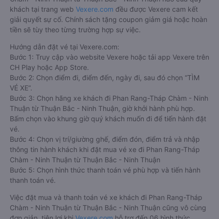
khách tại trang web
Vexere.com
đều được Vexere cam kết
giải quyết sự cố. Chính sách tặng coupon giảm giá hoặc hoàn
tiền sẽ tùy theo từng trường hợp sự việc.
Hướng dẫn đặt vé tại Vexere.com:
Bước 1: Truy cập vào website Vexere hoặc tải app Vexere trên
CH Play hoặc App Store.
Bước 2: Chọn điểm đi, điểm đến, ngày đi, sau đó chọn “TÌM
VÉ XE”.
Bước 3: Chọn hãng xe khách đi Phan Rang-Tháp Chàm - Ninh
Thuận từ Thuận Bắc - Ninh Thuận, giờ khởi hành phù hợp.
Bấm chọn vào khung giờ quý khách muốn đi để tiến hành đặt
vé.
Bước 4: Chọn vị trí/giường ghế, điểm đón, điểm trả và nhập
thông tin hành khách khi đặt mua vé xe đi Phan Rang-Tháp
Chàm - Ninh Thuận từ Thuận Bắc - Ninh Thuận
Bước 5: Chọn hình thức thanh toán vé phù hợp và tiến hành
thanh toán vé.
Việc đặt mua và thanh toán vé xe khách đi Phan Rang-Tháp
Chàm - Ninh Thuận từ Thuận Bắc - Ninh Thuận cũng vô cùng
đơn giản, tiện lợi khi
Vexere.com
hỗ trợ đến 06 hình thức