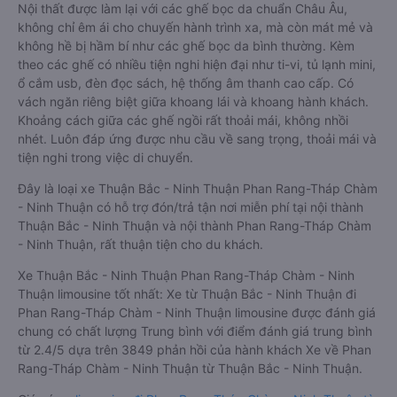
Nội thất được làm lại với các ghế bọc da chuẩn Châu Âu,
không chỉ êm ái cho chuyến hành trình xa, mà còn mát mẻ và
không hề bị hầm bí như các ghế bọc da bình thường. Kèm
theo các ghế có nhiều tiện nghi hiện đại như ti-vi, tủ lạnh mini,
ổ cắm usb, đèn đọc sách, hệ thống âm thanh cao cấp. Có
vách ngăn riêng biệt giữa khoang lái và khoang hành khách.
Khoảng cách giữa các ghế ngồi rất thoải mái, không nhồi
nhét. Luôn đáp ứng được nhu cầu về sang trọng, thoải mái và
tiện nghi trong việc di chuyển.
Đây là loại xe Thuận Bắc - Ninh Thuận Phan Rang-Tháp Chàm
- Ninh Thuận có hỗ trợ đón/trả tận nơi miễn phí tại nội thành
Thuận Bắc - Ninh Thuận và nội thành Phan Rang-Tháp Chàm
- Ninh Thuận, rất thuận tiện cho du khách.
Xe Thuận Bắc - Ninh Thuận Phan Rang-Tháp Chàm - Ninh
Thuận limousine tốt nhất: Xe từ Thuận Bắc - Ninh Thuận đi
Phan Rang-Tháp Chàm - Ninh Thuận limousine được đánh giá
chung có chất lượng Trung bình với điểm đánh giá trung bình
từ 2.4/5 dựa trên 3849 phản hồi của hành khách Xe về Phan
Rang-Tháp Chàm - Ninh Thuận từ Thuận Bắc - Ninh Thuận.