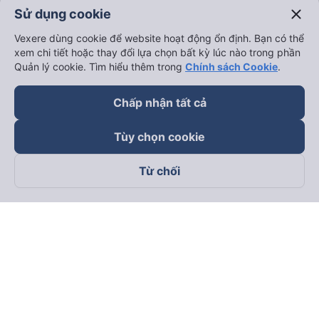
close
Sử dụng cookie
Vexere dùng cookie để website hoạt động ổn định. Bạn có thể
xem chi tiết hoặc thay đổi lựa chọn bất kỳ lúc nào trong phần
Quản lý cookie. Tìm hiểu thêm trong
Chính sách Cookie
.
Chấp nhận tất cả
Tùy chọn cookie
Từ chối
Theo dõi chúng tôi trên
Facebook
Tiktok
Youtube
Công ty TNHH Thương Mại Dịch Vụ Vexere
Địa chỉ đăng ký kinh doanh: 8C Chữ Đồng Tử, Phường Tân
Sơn Nhất, TP. Hồ Chí Minh, Việt Nam
Địa chỉ
:
Lầu 2, toà nhà H3 Circo Hoàng Diệu, 384 Hoàng Diệu,