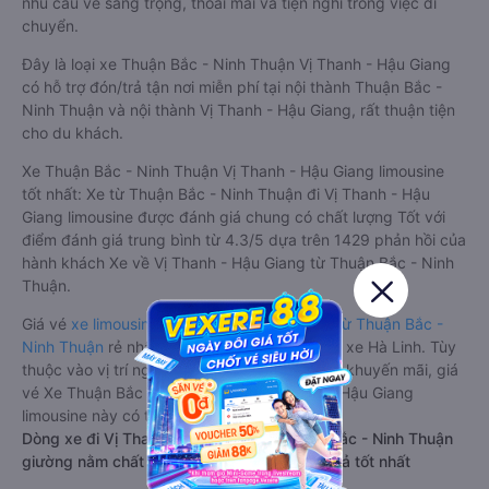
nhu cầu về sang trọng, thoải mái và tiện nghi trong việc di
chuyển.
Đây là loại xe Thuận Bắc - Ninh Thuận Vị Thanh - Hậu Giang
có hỗ trợ đón/trả tận nơi miễn phí tại nội thành Thuận Bắc -
Ninh Thuận và nội thành Vị Thanh - Hậu Giang, rất thuận tiện
cho du khách.
Xe Thuận Bắc - Ninh Thuận Vị Thanh - Hậu Giang limousine
tốt nhất: Xe từ Thuận Bắc - Ninh Thuận đi Vị Thanh - Hậu
Giang limousine được đánh giá chung có chất lượng Tốt với
điểm đánh giá trung bình từ 4.3/5 dựa trên 1429 phản hồi của
hành khách Xe về Vị Thanh - Hậu Giang từ Thuận Bắc - Ninh
Thuận.
Giá vé
xe limousine đi Vị Thanh - Hậu Giang từ Thuận Bắc -
Ninh Thuận
rẻ nhất là 680000VND của hãng xe Hà Linh. Tùy
thuộc vào vị trí ngồi của bạn và chương trình khuyến mãi, giá
vé Xe Thuận Bắc - Ninh Thuận đi Vị Thanh - Hậu Giang
limousine này có thể sẽ rẻ hơn
Dòng xe đi Vị Thanh - Hậu Giang từ Thuận Bắc - Ninh Thuận
giường nằm chất lượng cao: Thoải mái, giá cả tốt nhất