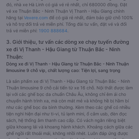
đó, nhà xe Hà Linh có giá vé rẻ nhất, chỉ 680000 đồng. Đặt
vé xe Thuận Bắc - Ninh Thuận Vị Thanh - Hậu Giang chính
hãng tại
Vexere.com
để có giá rẻ nhất, đảm bảo giữ chỗ 100%
và hỗ trợ đổi trả vé miễn phí. Tổng đài tư vấn, đặt vé và đổi
trả vé miễn phí:
1900 888684
.
3. Giới thiệu, tư vấn các dòng xe chạy tuyến đường
xe đi Vị Thanh - Hậu Giang từ Thuận Bắc - Ninh
Thuận:
Dòng xe đi Vị Thanh - Hậu Giang từ Thuận Bắc - Ninh Thuận
limousine 9 chỗ vip, chất lượng cao: Tiện lợi, sang trọng
Là sản phẩm xe đi Vị Thanh - Hậu Giang từ Thuận Bắc - Ninh
Thuận limousine 9 chỗ cải tiến từ xe 16 chỗ. Nội thất được làm
lại với các ghế bọc da chuẩn Châu Âu, không chỉ êm ái cho
chuyến hành trình xa, mà còn mát mẻ và không hề bị hầm bí
như các ghế bọc da bình thường. Kèm theo các ghế có nhiều
tiện nghi hiện đại như ti-vi, tủ lạnh mini, ổ cắm usb, đèn đọc
sách, hệ thống âm thanh cao cấp. Có vách ngăn riêng biệt
giữa khoang lái và khoang hành khách. Khoảng cách giữa các
ghế ngồi rất thoải mái, không nhồi nhét. Luôn đáp ứng được