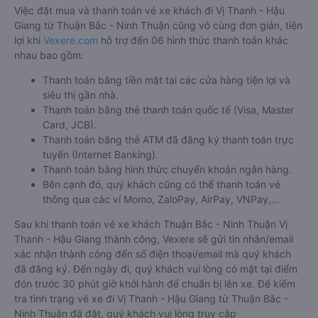
Việc đặt mua và thanh toán vé xe khách đi Vị Thanh - Hậu
Giang từ Thuận Bắc - Ninh Thuận cũng vô cùng đơn giản, tiện
lợi khi
Vexere.com
hỗ trợ đến 06 hình thức thanh toán khác
nhau bao gồm:
Thanh toán bằng tiền mặt tại các cửa hàng tiện lợi và
siêu thị gần nhà.
Thanh toán bằng thẻ thanh toán quốc tế (Visa, Master
Card, JCB).
Thanh toán bằng thẻ ATM đã đăng ký thanh toán trực
tuyến (Internet Banking).
Thanh toán bằng hình thức chuyển khoản ngân hàng.
Bên cạnh đó, quý khách cũng có thể thanh toán vé
thông qua các ví Momo, ZaloPay, AirPay, VNPay,…
Sau khi thanh toán vé xe khách Thuận Bắc - Ninh Thuận Vị
Thanh - Hậu Giang thành công, Vexere sẽ gửi tin nhắn/email
xác nhận thành công đến số điện thoại/email mà quý khách
đã đăng ký. Đến ngày đi, quý khách vui lòng có mặt tại điểm
đón trước 30 phút giờ khởi hành để chuẩn bị lên xe. Để kiểm
tra tình trạng vé xe đi Vị Thanh - Hậu Giang từ Thuận Bắc -
Ninh Thuận đã đặt, quý khách vui lòng truy cập