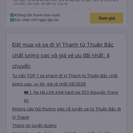
tiện nghi. Tài xế lái xe cẩn thận, phụ xe sắp xếp đồ đạc, hành lý của khách
chu đáo, cẩn thận. Sẽ tiếp tục ủng hộ
Không cần thanh toán trước
Xem giá
Xác nhận chỗ ngay lập tức
Đặt mua vé xe đi Vị Thanh từ Thuận Bắc
chất lượng cao và giá vé ưu đãi nhất: 4
chuyến
Tư vấn TOP 1 xe khách đi Vị Thanh từ Thuận Bắc chất
lượng cao, uy tín, giá rẻ nhất 08/2026
🚌 1. Xe Hà Linh khởi hành tại 253 Nguyễn Trọng
Kỷ
Những câu hỏi thường gặp về tuyến xe từ Thuận Bắc đi
Vị Thanh
Thông tin tuyến đường