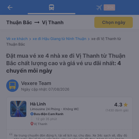
arrow_back
Tải app Vexere ngay!
Tải app Vexere
-30k
Mở app
Mở app
Nhận ưu đãi thành viên độc
-30k/ghế khi đặt vé máy bay qua
quyền
app
Thuận Bắc
Vị Thanh
Chọn ngày
Vé xe khách
xe đi Hậu Giang từ Ninh Thuận
xe đi Vị Thanh từ
Thuận Bắc
Đặt mua vé xe 4 nhà xe đi Vị Thanh từ Thuận
Bắc chất lượng cao và giá vé ưu đãi nhất
: 4
chuyến mỗi ngày
Vexere Team
Ngày cập nhật: 07/08/2026
Hà Linh
4.3
Limousine 24 Phòng - Không WC
(1430 đánh giá)
Bưu điện Cam Ranh
12 giờ 35 phút
Vị Thanh
Xe trung chuyển đón đúng h, tài xế lịch sự, chu đáo. Xe 34c sạch sẽ, đầy đủ