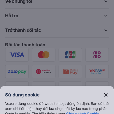
keyboard_arrow_down
Về chúng tôi
keyboard_arrow_down
Hỗ trợ
keyboard_arrow_down
Trở thành đối tác
Đối tác thanh toán
close
Sử dụng cookie
Vexere dùng cookie để website hoạt động ổn định. Bạn có thể
xem chi tiết hoặc thay đổi lựa chọn bất kỳ lúc nào trong phần
Quản lý cookie. Tìm hiểu thêm trong
Chính sách Cookie
.