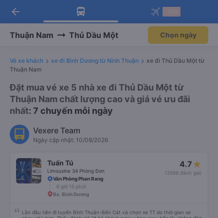
arrow_back
Tải app Vexere ngay!
Tải app Vexere
-30k
Mở app
Mở app
Nhận ưu đãi thành viên độc
-30k/ghế khi đặt vé máy bay qua
quyền
app
Thuận Nam
Thủ Dầu Một
Chọn ngày
Vé xe khách
xe đi Bình Dương từ Ninh Thuận
xe đi Thủ Dầu Một từ
Thuận Nam
Đặt mua vé xe 5 nhà xe đi Thủ Dầu Một từ
Thuận Nam chất lượng cao và giá vé ưu đãi
nhất
: 7 chuyến mỗi ngày
Vexere Team
Ngày cập nhật: 10/08/2026
Tuấn Tú
4.7
Limousine 34 Phòng Đơn
(3566 đánh giá)
Văn Phòng Phan Rang
6 giờ 15 phút
Bx. Bình Dương
Lần đầu tiên đi tuyến Bình Thuận-Bến Cát và chọn xe TT do thời gian xe