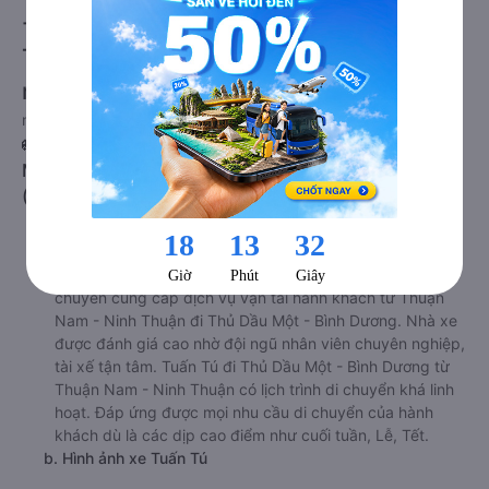
- Bình Dương từ Thuận Nam - Ninh
Thuận chất lượng cao, uy tín, giá rẻ
nhất 08/2026
null
🚌 1. Xe Tuấn Tú khởi hành tại 248 Lê Duẩn, Phước
Mỹ, Phan Rang-Tháp Chàm, Ninh Thuận, Vietnam
(Văn Phòng Phan Rang)
a. Giới thiệu xe Tuấn Tú
Nhà xe Tuấn Tú là một trong những nhà xe hàng đầu
chuyên cung cấp dịch vụ vận tải hành khách từ Thuận
Nam - Ninh Thuận đi Thủ Dầu Một - Bình Dương. Nhà xe
được đánh giá cao nhờ đội ngũ nhân viên chuyên nghiệp,
tài xế tận tâm. Tuấn Tú đi Thủ Dầu Một - Bình Dương từ
Thuận Nam - Ninh Thuận có lịch trình di chuyển khá linh
hoạt. Đáp ứng được mọi nhu cầu di chuyển của hành
khách dù là các dịp cao điểm như cuối tuần, Lễ, Tết.
b. Hình ảnh xe Tuấn Tú