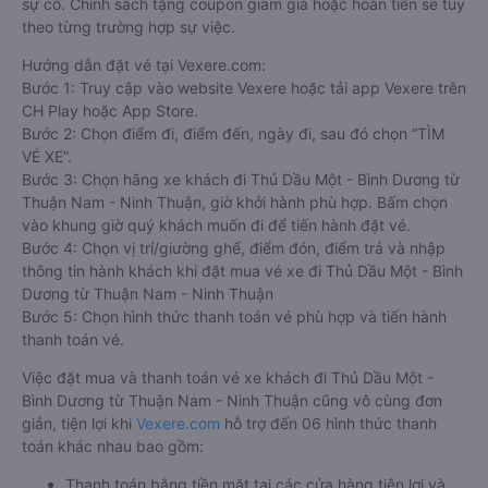
sự cố. Chính sách tặng coupon giảm giá hoặc hoàn tiền sẽ tùy
theo từng trường hợp sự việc.
Hướng dẫn đặt vé tại Vexere.com:
Bước 1: Truy cập vào website Vexere hoặc tải app Vexere trên
CH Play hoặc App Store.
Bước 2: Chọn điểm đi, điểm đến, ngày đi, sau đó chọn “TÌM
VÉ XE”.
Bước 3: Chọn hãng xe khách đi Thủ Dầu Một - Bình Dương từ
Thuận Nam - Ninh Thuận, giờ khởi hành phù hợp. Bấm chọn
vào khung giờ quý khách muốn đi để tiến hành đặt vé.
Bước 4: Chọn vị trí/giường ghế, điểm đón, điểm trả và nhập
thông tin hành khách khi đặt mua vé xe đi Thủ Dầu Một - Bình
Dương từ Thuận Nam - Ninh Thuận
Bước 5: Chọn hình thức thanh toán vé phù hợp và tiến hành
thanh toán vé.
Việc đặt mua và thanh toán vé xe khách đi Thủ Dầu Một -
Bình Dương từ Thuận Nam - Ninh Thuận cũng vô cùng đơn
giản, tiện lợi khi
Vexere.com
hỗ trợ đến 06 hình thức thanh
toán khác nhau bao gồm:
Thanh toán bằng tiền mặt tại các cửa hàng tiện lợi và