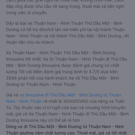
đáp ứng được nhu cầu về sang trọng, thoải mái và tiện nghi
trong việc di chuyển.
Đây là loại xe Thuận Nam - Ninh Thuận Thủ Dầu Một - Bình
Dương có hỗ trợ đón/trả tận nơi miễn phí tại nội thành Thuận
Nam - Ninh Thuận và nội thành Thủ Dầu Một - Bình Dương, rất
thuận tiện cho du khách.
Xe Thuận Nam - Ninh Thuận Thủ Dầu Một - Bình Dương
limousine tốt nhất: Xe từ Thuận Nam - Ninh Thuận đi Thủ Dầu
Một - Bình Dương limousine được đánh giá chung có chất
lượng Tốt với điểm đánh giá trung bình từ 4.7/5 dựa trên
3566 phản hồi của hành khách Xe về Thủ Dầu Một - Bình
Dương từ Thuận Nam - Ninh Thuận.
Giá vé
xe limousine đi Thủ Dầu Một - Bình Dương từ Thuận
Nam - Ninh Thuận
rẻ nhất là 300000VND của hãng xe Tuấn
Tú. Tùy thuộc vào vị trí ngồi của bạn và chương trình khuyến
mãi, giá vé Xe Thuận Nam - Ninh Thuận đi Thủ Dầu Một - Bình
Dương limousine này có thể sẽ rẻ hơn
Dòng xe đi Thủ Dầu Một - Bình Dương từ Thuận Nam - Ninh
Thuận giường nằm chất lượng cao: Thoải mái, giá cả tốt nhất