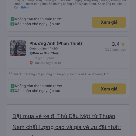
chạy phù hợp. Thấy đánh giá 1* bỏ khách ngay vòng xoay bến lội, không đón
khách... mình cũng hơi rén nhưng không còn sự lựa chọn. Xe không có định vị
nhưng chạy đúng giờ, lệch có vài phút. Tài xế, phụ xe thân thiện, trả khách
Xem thêm
tận nơi. Xe sạch sẽ, hiện đại có điều máy lạnh mất nắp, nên hơi lạnh cứ phà
phà. Điểm 10 cho chất lượng. Sẽ đi lại nếu có dịp.
Không cần thanh toán trước
Xem giá
Xác nhận chỗ ngay lập tức
Phương Anh (Phan Thiết)
3.4
Giường nằm 44 chỗ
(330 đánh giá)
Bến xe Ninh Thuận
9 giờ 10 phút
Thủ Dầu Một (QL13)
Tôi rất hài lòng với phương châm phục vụ của nhà xe Phương Anh
Không cần thanh toán trước
Xem giá
Xác nhận chỗ ngay lập tức
Đặt mua vé xe đi Thủ Dầu Một từ Thuận
Nam chất lượng cao và giá vé ưu đãi nhất: