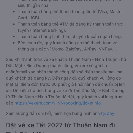
siêu thị gần nhà.
Thanh toán bằng thẻ thanh toán quốc tế (Visa, Master
Card, JCB).
Thanh toán bằng thẻ ATM đã đăng ký thanh toán trực
tuyến (Internet Banking).
Thanh toán bằng hình thức chuyển khoản ngân hàng.
Bên cạnh đó, quý khách cũng có thể thanh toán vé
thông qua các ví Momo, ZaloPay, AirPay, VNPay,…
Sau khi thanh toán vé xe khách Thuận Nam - Ninh Thuận Thủ
Dầu Một - Bình Dương thành công, Vexere sẽ gửi tin
nhắn/email xác nhận thành công đến số điện thoại/email mà
quý khách đã đăng ký. Đến ngày đi, quý khách vui lòng có
mặt tại điểm đón trước 30 phút giờ khởi hành để chuẩn bị lên
xe. Để kiểm tra tình trạng vé xe đi Thủ Dầu Một - Bình Dương
từ Thuận Nam - Ninh Thuận đã đặt, quý khách vui lòng truy
cập
https://vexere.com/vi-VN/booking/ticketinfo
Xem hướng dẫn chi tiết, minh họa bằng hình ảnh
tại đây.
Đặt vé xe Tết 2027 từ Thuận Nam đi