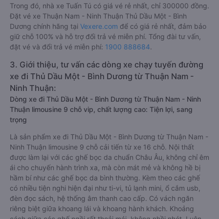
Trong đó, nhà xe Tuấn Tú có giá vé rẻ nhất, chỉ 300000 đồng.
Đặt vé xe Thuận Nam - Ninh Thuận Thủ Dầu Một - Bình
Dương chính hãng tại
Vexere.com
để có giá rẻ nhất, đảm bảo
giữ chỗ 100% và hỗ trợ đổi trả vé miễn phí. Tổng đài tư vấn,
đặt vé và đổi trả vé miễn phí:
1900 888684
.
3. Giới thiệu, tư vấn các dòng xe chạy tuyến đường
xe đi Thủ Dầu Một - Bình Dương từ Thuận Nam -
Ninh Thuận:
Dòng xe đi Thủ Dầu Một - Bình Dương từ Thuận Nam - Ninh
Thuận limousine 9 chỗ vip, chất lượng cao: Tiện lợi, sang
trọng
Là sản phẩm xe đi Thủ Dầu Một - Bình Dương từ Thuận Nam -
Ninh Thuận limousine 9 chỗ cải tiến từ xe 16 chỗ. Nội thất
được làm lại với các ghế bọc da chuẩn Châu Âu, không chỉ êm
ái cho chuyến hành trình xa, mà còn mát mẻ và không hề bị
hầm bí như các ghế bọc da bình thường. Kèm theo các ghế
có nhiều tiện nghi hiện đại như ti-vi, tủ lạnh mini, ổ cắm usb,
đèn đọc sách, hệ thống âm thanh cao cấp. Có vách ngăn
riêng biệt giữa khoang lái và khoang hành khách. Khoảng
cách giữa các ghế ngồi rất thoải mái, không nhồi nhét. Luôn