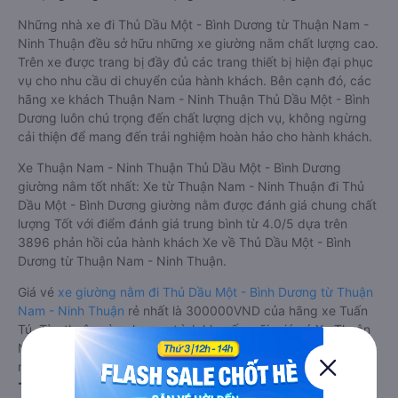
Những nhà xe đi Thủ Dầu Một - Bình Dương từ Thuận Nam -
Ninh Thuận đều sở hữu những xe giường nằm chất lượng cao.
Trên xe được trang bị đầy đủ các trang thiết bị hiện đại phục
vụ cho nhu cầu di chuyển của hành khách. Bên cạnh đó, các
hãng xe khách Thuận Nam - Ninh Thuận Thủ Dầu Một - Bình
Dương luôn chú trọng đến chất lượng dịch vụ, không ngừng
cải thiện để mang đến trải nghiệm hoàn hảo cho hành khách.
Xe Thuận Nam - Ninh Thuận Thủ Dầu Một - Bình Dương
giường nằm tốt nhất: Xe từ Thuận Nam - Ninh Thuận đi Thủ
Dầu Một - Bình Dương giường nằm được đánh giá chung chất
lượng Tốt với điểm đánh giá trung bình từ 4.0/5 dựa trên
3896 phản hồi của hành khách Xe về Thủ Dầu Một - Bình
Dương từ Thuận Nam - Ninh Thuận.
Giá vé
xe giường nằm đi Thủ Dầu Một - Bình Dương từ Thuận
Nam - Ninh Thuận
rẻ nhất là 300000VND của hãng xe Tuấn
Tú. Tùy thuộc vào chương trình khuyến mãi, giá vé Xe Thuận
Nam - Ninh Thuận đi Thủ Dầu Một - Bình Dương giường nằm
này có thể sẽ rẻ hơn.
Tư vấn TOP 2 xe khách đi Thủ Dầu Một