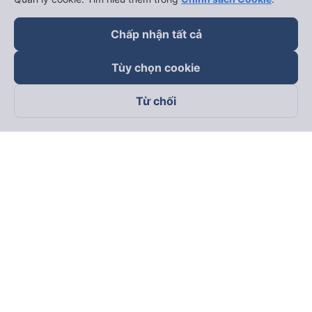
Chấp nhận tất cả
Tùy chọn cookie
Từ chối
Theo dõi chúng tôi trên
Facebook
Tiktok
Youtube
Công ty TNHH Thương Mại Dịch Vụ Vexere
Địa chỉ đăng ký kinh doanh: 8C Chữ Đồng Tử, Phường Tân
Sơn Nhất, TP. Hồ Chí Minh, Việt Nam
Địa chỉ
:
Lầu 2, toà nhà H3 Circo Hoàng Diệu, 384 Hoàng Diệu,
Phường Khánh Hội, TP Hồ Chí Minh, Việt Nam
Tầng 3, toà nhà 101 Láng Hạ, 101 Láng Hạ, Phường Láng, TP.
Hà Nội, Việt Nam
Giấy chứng nhận ĐKKD số 0315133726 do Sở KH và ĐT TP.
Hồ Chí Minh cấp lần đầu ngày 27/6/2018