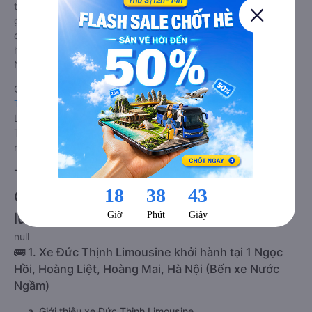
tốt nhất: Xe từ Thường Tín - Hà Nội đi Gio Linh - Quảng Trị
giường nằm đôi được đánh giá chung có chất lượng Tốt với
điểm đánh giá trung bình từ 4.0/5 dựa trên 64 phản hồi của
hành khách Xe về Gio Linh - Quảng Trị từ Thường Tín - Hà
Nội.
Giá vé
xe giường nằm đôi đi Gio Linh - Quảng Trị từ Thường
Tín - Hà Nội
rẻ nhất là 500000VND của hãng xe Đức Thịnh
Limousine. Tùy thuộc vào chương trình khuyến mãi, giá vé Xe
Thường Tín - Hà Nội đi Gio Linh - Quảng Trị giường nằm đôi
này có thể sẽ rẻ hơn.
Tư vấn TOP 2 xe khách đi Gio Linh -
Quảng Trị từ Thường Tín - Hà Nội chất
lượng cao, uy tín, giá rẻ nhất 08/2026
null
🚌 1. Xe Đức Thịnh Limousine khởi hành tại 1 Ngọc
Hồi, Hoàng Liệt, Hoàng Mai, Hà Nội (Bến xe Nước
Ngầm)
a. Giới thiệu xe Đức Thịnh Limousine