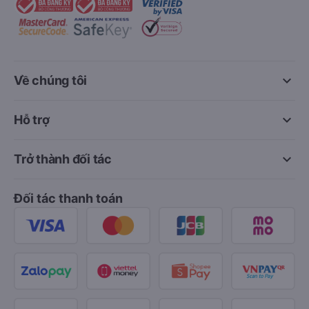
keyboard_arrow_down
Về chúng tôi
keyboard_arrow_down
Hỗ trợ
keyboard_arrow_down
Trở thành đối tác
Đối tác thanh toán