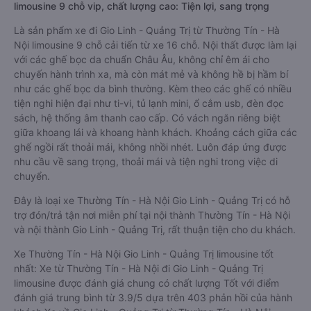
limousine 9 chỗ vip, chất lượng cao: Tiện lợi, sang trọng
Là sản phẩm xe đi Gio Linh - Quảng Trị từ Thường Tín - Hà
Nội limousine 9 chỗ cải tiến từ xe 16 chỗ. Nội thất được làm lại
với các ghế bọc da chuẩn Châu Âu, không chỉ êm ái cho
chuyến hành trình xa, mà còn mát mẻ và không hề bị hầm bí
như các ghế bọc da bình thường. Kèm theo các ghế có nhiều
tiện nghi hiện đại như ti-vi, tủ lạnh mini, ổ cắm usb, đèn đọc
sách, hệ thống âm thanh cao cấp. Có vách ngăn riêng biệt
giữa khoang lái và khoang hành khách. Khoảng cách giữa các
ghế ngồi rất thoải mái, không nhồi nhét. Luôn đáp ứng được
nhu cầu về sang trọng, thoải mái và tiện nghi trong việc di
chuyển.
Đây là loại xe Thường Tín - Hà Nội Gio Linh - Quảng Trị có hỗ
trợ đón/trả tận nơi miễn phí tại nội thành Thường Tín - Hà Nội
và nội thành Gio Linh - Quảng Trị, rất thuận tiện cho du khách.
Xe Thường Tín - Hà Nội Gio Linh - Quảng Trị limousine tốt
nhất: Xe từ Thường Tín - Hà Nội đi Gio Linh - Quảng Trị
limousine được đánh giá chung có chất lượng Tốt với điểm
đánh giá trung bình từ 3.9/5 dựa trên 403 phản hồi của hành