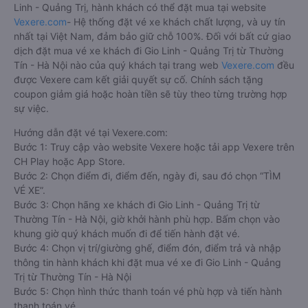
Linh - Quảng Trị, hành khách có thể đặt mua tại website
Vexere.com
- Hệ thống đặt vé xe khách chất lượng, và uy tín
nhất tại Việt Nam, đảm bảo giữ chỗ 100%. Đối với bất cứ giao
dịch đặt mua vé xe khách đi Gio Linh - Quảng Trị từ Thường
Tín - Hà Nội nào của quý khách tại trang web
Vexere.com
đều
được Vexere cam kết giải quyết sự cố. Chính sách tặng
coupon giảm giá hoặc hoàn tiền sẽ tùy theo từng trường hợp
sự việc.
Hướng dẫn đặt vé tại Vexere.com:
Bước 1: Truy cập vào website Vexere hoặc tải app Vexere trên
CH Play hoặc App Store.
Bước 2: Chọn điểm đi, điểm đến, ngày đi, sau đó chọn “TÌM
VÉ XE”.
Bước 3: Chọn hãng xe khách đi Gio Linh - Quảng Trị từ
Thường Tín - Hà Nội, giờ khởi hành phù hợp. Bấm chọn vào
khung giờ quý khách muốn đi để tiến hành đặt vé.
Bước 4: Chọn vị trí/giường ghế, điểm đón, điểm trả và nhập
thông tin hành khách khi đặt mua vé xe đi Gio Linh - Quảng
Trị từ Thường Tín - Hà Nội
Bước 5: Chọn hình thức thanh toán vé phù hợp và tiến hành
thanh toán vé.