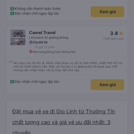
Không cần thanh toán trước
Xem giá
Xác nhận chỗ ngay lập tức
Camel Travel
3.8
Limousine 32 giường phòng
(339 đánh giá)
Cầu Đỗ Xá
10 giờ 15 phút
Nhà hàng Đồng Quê (Đông Hà)
Xe chạy cực kỳ êm ái. Nhân viên phục vụ rất là thân thiện, nhiệt tình hỗ trợ
mỗi khi hành khách cần. Mặc dù hơi sai vị trí giường khi tôi book qua VXR
nhưng vẫn chấp nhận với sự thay đổi như vậy.
Xác nhận chỗ ngay lập tức
Xem giá
Đặt mua vé xe đi Gio Linh từ Thường Tín
chất lượng cao và giá vé ưu đãi nhất: 3
chuyến