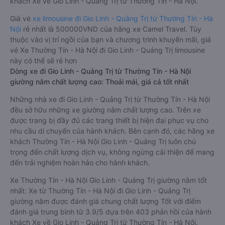
khách Xe về Gio Linh - Quảng Trị từ Thường Tín - Hà Nội.
Giá vé
xe limousine đi Gio Linh - Quảng Trị từ Thường Tín - Hà
Nội
rẻ nhất là 500000VND của hãng xe Camel Travel. Tùy
thuộc vào vị trí ngồi của bạn và chương trình khuyến mãi, giá
vé Xe Thường Tín - Hà Nội đi Gio Linh - Quảng Trị limousine
này có thể sẽ rẻ hơn
Dòng xe đi Gio Linh - Quảng Trị từ Thường Tín - Hà Nội
giường nằm chất lượng cao: Thoải mái, giá cả tốt nhất
Những nhà xe đi Gio Linh - Quảng Trị từ Thường Tín - Hà Nội
đều sở hữu những xe giường nằm chất lượng cao. Trên xe
được trang bị đầy đủ các trang thiết bị hiện đại phục vụ cho
nhu cầu di chuyển của hành khách. Bên cạnh đó, các hãng xe
khách Thường Tín - Hà Nội Gio Linh - Quảng Trị luôn chú
trọng đến chất lượng dịch vụ, không ngừng cải thiện để mang
đến trải nghiệm hoàn hảo cho hành khách.
Xe Thường Tín - Hà Nội Gio Linh - Quảng Trị giường nằm tốt
nhất: Xe từ Thường Tín - Hà Nội đi Gio Linh - Quảng Trị
giường nằm được đánh giá chung chất lượng Tốt với điểm
đánh giá trung bình từ 3.9/5 dựa trên 403 phản hồi của hành
khách Xe về Gio Linh - Quảng Trị từ Thường Tín - Hà Nội.