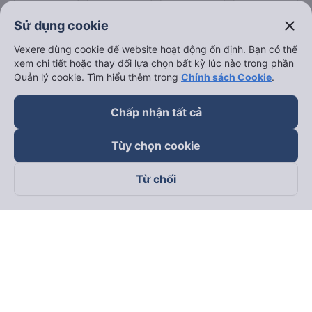
close
Sử dụng cookie
Vexere dùng cookie để website hoạt động ổn định. Bạn có thể
xem chi tiết hoặc thay đổi lựa chọn bất kỳ lúc nào trong phần
Quản lý cookie. Tìm hiểu thêm trong
Chính sách Cookie
.
Chấp nhận tất cả
Tùy chọn cookie
Từ chối
Theo dõi chúng tôi trên
Facebook
Tiktok
Youtube
Công ty TNHH Thương Mại Dịch Vụ Vexere
Địa chỉ đăng ký kinh doanh: 8C Chữ Đồng Tử, Phường Tân
Sơn Nhất, TP. Hồ Chí Minh, Việt Nam