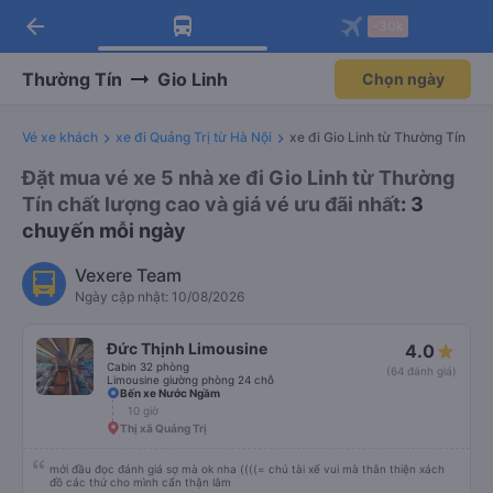
arrow_back
Tải app Vexere ngay!
Tải app Vexere
-30k
Mở app
Mở app
Nhận ưu đãi thành viên độc
-30k/ghế khi đặt vé máy bay qua
quyền
app
Thường Tín
Gio Linh
Chọn ngày
Vé xe khách
xe đi Quảng Trị từ Hà Nội
xe đi Gio Linh từ Thường Tín
Đặt mua vé xe 5 nhà xe đi Gio Linh từ Thường
Tín chất lượng cao và giá vé ưu đãi nhất
: 3
chuyến mỗi ngày
Vexere Team
Ngày cập nhật: 10/08/2026
Đức Thịnh Limousine
4.0
Cabin 32 phòng
(64 đánh giá)
Limousine giường phòng 24 chỗ
Bến xe Nước Ngầm
10 giờ
Thị xã Quảng Trị
mới đầu đọc đánh giá sợ mà ok nha ((((= chú tài xế vui mà thân thiện xách
đồ các thứ cho mình cẩn thận lắm