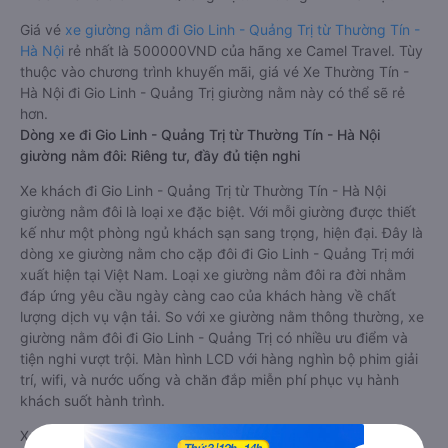
Giá vé
xe giường nằm đi Gio Linh - Quảng Trị từ Thường Tín -
Hà Nội
rẻ nhất là 500000VND của hãng xe Camel Travel. Tùy
thuộc vào chương trình khuyến mãi, giá vé Xe Thường Tín -
Hà Nội đi Gio Linh - Quảng Trị giường nằm này có thể sẽ rẻ
hơn.
Dòng xe đi Gio Linh - Quảng Trị từ Thường Tín - Hà Nội
giường nằm đôi: Riêng tư, đầy đủ tiện nghi
Xe khách đi Gio Linh - Quảng Trị từ Thường Tín - Hà Nội
giường nằm đôi là loại xe đặc biệt. Với mỗi giường được thiết
kế như một phòng ngủ khách sạn sang trọng, hiện đại. Đây là
dòng xe giường nằm cho cặp đôi đi Gio Linh - Quảng Trị mới
xuất hiện tại Việt Nam. Loại xe giường nằm đôi ra đời nhằm
đáp ứng yêu cầu ngày càng cao của khách hàng về chất
lượng dịch vụ vận tải. So với xe giường nằm thông thường, xe
giường nằm đôi đi Gio Linh - Quảng Trị có nhiều ưu điểm và
tiện nghi vượt trội. Màn hình LCD với hàng nghìn bộ phim giải
trí, wifi, và nước uống và chăn đắp miễn phí phục vụ hành
khách suốt hành trình.
Xe Thường Tín - Hà Nội Gio Linh - Quảng Trị giường nằm đôi