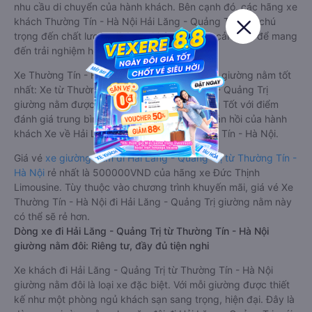
nhu cầu di chuyển của hành khách. Bên cạnh đó, các hãng xe
khách Thường Tín - Hà Nội Hải Lăng - Quảng Trị luôn chú
trọng đến chất lượng dịch vụ, không ngừng cải thiện để mang
đến trải nghiệm hoàn hảo cho hành khách.
Xe Thường Tín - Hà Nội Hải Lăng - Quảng Trị giường nằm tốt
nhất: Xe từ Thường Tín - Hà Nội đi Hải Lăng - Quảng Trị
giường nằm được đánh giá chung chất lượng Tốt với điểm
đánh giá trung bình từ 4.0/5 dựa trên 64 phản hồi của hành
khách Xe về Hải Lăng - Quảng Trị từ Thường Tín - Hà Nội.
Giá vé
xe giường nằm đi Hải Lăng - Quảng Trị từ Thường Tín -
Hà Nội
rẻ nhất là 500000VND của hãng xe Đức Thịnh
Limousine. Tùy thuộc vào chương trình khuyến mãi, giá vé Xe
Thường Tín - Hà Nội đi Hải Lăng - Quảng Trị giường nằm này
có thể sẽ rẻ hơn.
Dòng xe đi Hải Lăng - Quảng Trị từ Thường Tín - Hà Nội
giường nằm đôi: Riêng tư, đầy đủ tiện nghi
Xe khách đi Hải Lăng - Quảng Trị từ Thường Tín - Hà Nội
giường nằm đôi là loại xe đặc biệt. Với mỗi giường được thiết
kế như một phòng ngủ khách sạn sang trọng, hiện đại. Đây là