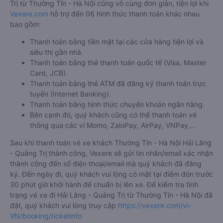
Trị từ Thường Tín - Hà Nội cũng vô cùng đơn giản, tiện lợi khi
Vexere.com
hỗ trợ đến 06 hình thức thanh toán khác nhau
bao gồm:
Thanh toán bằng tiền mặt tại các cửa hàng tiện lợi và
siêu thị gần nhà.
Thanh toán bằng thẻ thanh toán quốc tế (Visa, Master
Card, JCB).
Thanh toán bằng thẻ ATM đã đăng ký thanh toán trực
tuyến (Internet Banking).
Thanh toán bằng hình thức chuyển khoản ngân hàng.
Bên cạnh đó, quý khách cũng có thể thanh toán vé
thông qua các ví Momo, ZaloPay, AirPay, VNPay,…
Sau khi thanh toán vé xe khách Thường Tín - Hà Nội Hải Lăng
- Quảng Trị thành công, Vexere sẽ gửi tin nhắn/email xác nhận
thành công đến số điện thoại/email mà quý khách đã đăng
ký. Đến ngày đi, quý khách vui lòng có mặt tại điểm đón trước
30 phút giờ khởi hành để chuẩn bị lên xe. Để kiểm tra tình
trạng vé xe đi Hải Lăng - Quảng Trị từ Thường Tín - Hà Nội đã
đặt, quý khách vui lòng truy cập
https://vexere.com/vi-
VN/booking/ticketinfo