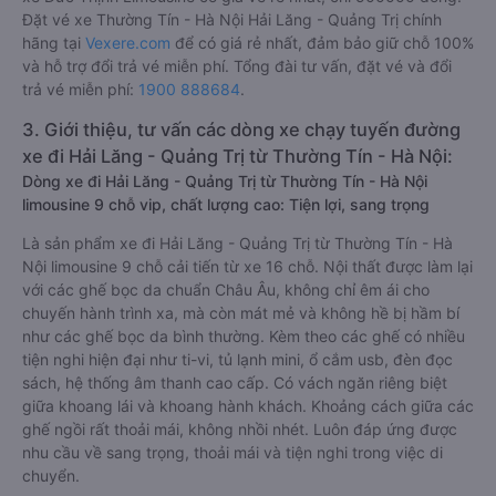
Đặt vé xe Thường Tín - Hà Nội Hải Lăng - Quảng Trị chính
hãng tại
Vexere.com
để có giá rẻ nhất, đảm bảo giữ chỗ 100%
và hỗ trợ đổi trả vé miễn phí. Tổng đài tư vấn, đặt vé và đổi
trả vé miễn phí:
1900 888684
.
3. Giới thiệu, tư vấn các dòng xe chạy tuyến đường
xe đi Hải Lăng - Quảng Trị từ Thường Tín - Hà Nội:
Dòng xe đi Hải Lăng - Quảng Trị từ Thường Tín - Hà Nội
limousine 9 chỗ vip, chất lượng cao: Tiện lợi, sang trọng
Là sản phẩm xe đi Hải Lăng - Quảng Trị từ Thường Tín - Hà
Nội limousine 9 chỗ cải tiến từ xe 16 chỗ. Nội thất được làm lại
với các ghế bọc da chuẩn Châu Âu, không chỉ êm ái cho
chuyến hành trình xa, mà còn mát mẻ và không hề bị hầm bí
như các ghế bọc da bình thường. Kèm theo các ghế có nhiều
tiện nghi hiện đại như ti-vi, tủ lạnh mini, ổ cắm usb, đèn đọc
sách, hệ thống âm thanh cao cấp. Có vách ngăn riêng biệt
giữa khoang lái và khoang hành khách. Khoảng cách giữa các
ghế ngồi rất thoải mái, không nhồi nhét. Luôn đáp ứng được
nhu cầu về sang trọng, thoải mái và tiện nghi trong việc di
chuyển.