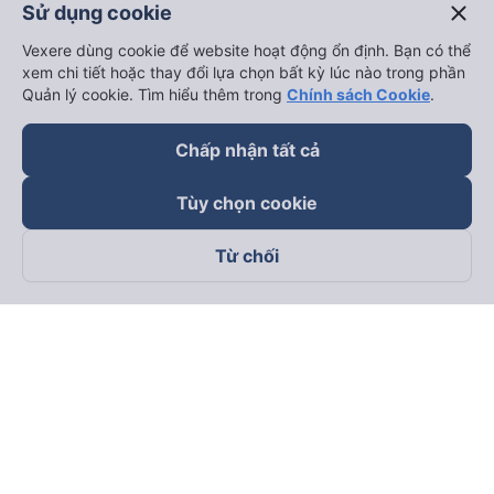
close
Sử dụng cookie
Vexere dùng cookie để website hoạt động ổn định. Bạn có thể
xem chi tiết hoặc thay đổi lựa chọn bất kỳ lúc nào trong phần
Quản lý cookie. Tìm hiểu thêm trong
Chính sách Cookie
.
Chấp nhận tất cả
Tùy chọn cookie
Từ chối
Theo dõi chúng tôi trên
Facebook
Tiktok
Youtube
Công ty TNHH Thương Mại Dịch Vụ Vexere
Địa chỉ đăng ký kinh doanh: 8C Chữ Đồng Tử, Phường Tân
Sơn Nhất, TP. Hồ Chí Minh, Việt Nam
Địa chỉ
:
Lầu 2, toà nhà H3 Circo Hoàng Diệu, 384 Hoàng Diệu,
Phường Khánh Hội, TP Hồ Chí Minh, Việt Nam