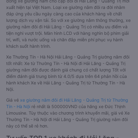
dòng xe giường nằm cho cặp đôi đi Hải Lăng - Quảng Trị mới
xuất hiện tại Việt Nam. Loại xe giường nằm đôi ra đời nhằm
đáp ứng yêu cầu ngày càng cao của khách hàng về chất
lượng dịch vụ vận tải. So với xe giường nằm thông thường, xe
giường nằm đôi đi Hải Lăng - Quảng Trị có nhiều ưu điểm và
tiện nghi vượt trội. Màn hình LCD với hàng nghìn bộ phim giải
trí, wifi, và nước uống và chăn đắp miễn phí phục vụ hành
khách suốt hành trình.
Xe Thường Tín - Hà Nội Hải Lăng - Quảng Trị giường nằm đôi
tốt nhất: Xe từ Thường Tín - Hà Nội đi Hải Lăng - Quảng Trị
giường nằm đôi được đánh giá chung có chất lượng Tốt với
điểm đánh giá trung bình từ 4.0/5 dựa trên 64 phản hồi của
hành khách Xe về Hải Lăng - Quảng Trị từ Thường Tín - Hà
Nội.
Giá vé
xe giường nằm đôi đi Hải Lăng - Quảng Trị từ Thường
Tín - Hà Nội
rẻ nhất là 500000VND của hãng xe Đức Thịnh
Limousine. Tùy thuộc vào chương trình khuyến mãi, giá vé Xe
Thường Tín - Hà Nội đi Hải Lăng - Quảng Trị giường nằm đôi
này có thể sẽ rẻ hơn.