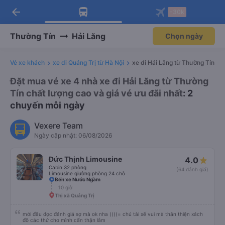
arrow_back
Tải app Vexere ngay!
Tải app Vexere
-30k
Mở app
Mở app
Nhận ưu đãi thành viên độc
-30k/ghế khi đặt vé máy bay qua
quyền
app
Thường Tín
Hải Lăng
Chọn ngày
Vé xe khách
xe đi Quảng Trị từ Hà Nội
xe đi Hải Lăng từ Thường Tín
Đặt mua vé xe 4 nhà xe đi Hải Lăng từ Thường
Tín chất lượng cao và giá vé ưu đãi nhất
: 2
chuyến mỗi ngày
Vexere Team
Ngày cập nhật: 06/08/2026
Đức Thịnh Limousine
4.0
Cabin 32 phòng
(64 đánh giá)
Limousine giường phòng 24 chỗ
Bến xe Nước Ngầm
10 giờ
Thị xã Quảng Trị
mới đầu đọc đánh giá sợ mà ok nha ((((= chú tài xế vui mà thân thiện xách
đồ các thứ cho mình cẩn thận lắm