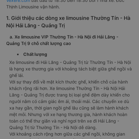
Vexere.com
bắt đầu từ 18:30 đến 18:30 bởi 1 nhà xe: Đức
Thịnh Limousine vận hành.
1. Giới thiệu các dòng xe limousine Thường Tín - Hà
Nội Hải Lăng - Quảng Trị
a. Xe limousine VIP Thường Tín - Hà Nội đi Hải Lăng -
Quảng Trị 9 chỗ chất lượng cao
Chất lượng
Xe limousine đi Hải Lăng - Quảng Trị từ Thường Tín - Hà Nội
là hạng xe thương gia với khoảng tách biệt giữa ghế ngồi và
ghế lái.
Với sự thay đổi về mặt kích thước ghế, khiến chỗ của hành
khách rộng rãi hơn. Xe limousine Thường Tín - Hà Nội Hải
Lăng - Quảng Trị được trang bị loại ghế đệm dày khiến cho
người nằm có cảm giác êm ái, thoải mái. Các chuyến xe dù
xa hay gần, thời gian ngồi ghế lâu cũng sẽ làm hành khách
mệt mỏi. Nhưng với xe hạng thương gia, hành khách hoàn
toàn có thể thư giãn và nghỉ ngơi trên xe đi Hải Lăng -
Quảng Trị từ Thường Tín - Hà Nội dễ dàng.
Với khoảng cách rộng hơn giữa các ghế ngồi, không gian