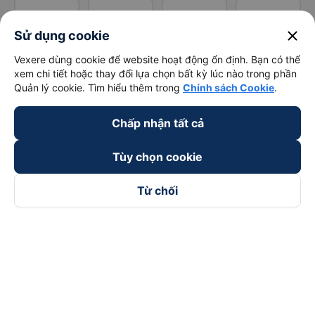
close
Sử dụng cookie
Vexere dùng cookie để website hoạt động ổn định. Bạn có thể
xem chi tiết hoặc thay đổi lựa chọn bất kỳ lúc nào trong phần
Quản lý cookie. Tìm hiểu thêm trong
Chính sách Cookie
.
Chấp nhận tất cả
Tùy chọn cookie
Từ chối
Theo dõi chúng tôi trên
Facebook
Tiktok
Youtube
Công ty TNHH Thương Mại Dịch Vụ Vexere
Địa chỉ đăng ký kinh doanh: 8C Chữ Đồng Tử, Phường Tân
Sơn Nhất, TP. Hồ Chí Minh, Việt Nam