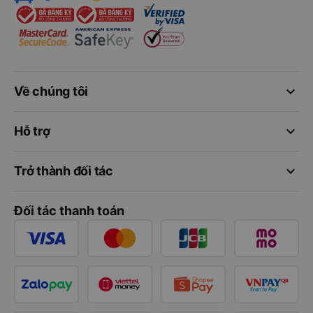
keyboard_arrow_down
Về chúng tôi
keyboard_arrow_down
Hỗ trợ
keyboard_arrow_down
Trở thành đối tác
Đối tác thanh toán