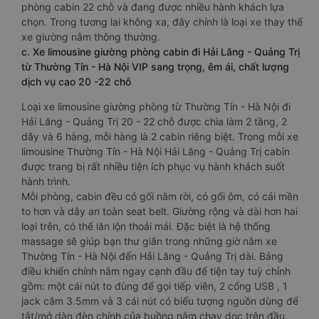
phòng cabin 22 chỗ và đang được nhiều hành khách lựa
chọn. Trong tương lai không xa, đây chính là loại xe thay thế
xe giường nằm thông thường.
c. Xe limousine giường phòng cabin đi Hải Lăng - Quảng Trị
từ Thường Tín - Hà Nội VIP sang trọng, êm ái, chất lượng
dịch vụ cao 20 -22 chỗ
Loại xe limousine giường phòng từ Thường Tín - Hà Nội đi
Hải Lăng - Quảng Trị 20 - 22 chỗ được chia làm 2 tầng, 2
dãy và 6 hàng, mỗi hàng là 2 cabin riêng biệt. Trong mỗi xe
limousine Thường Tín - Hà Nội Hải Lăng - Quảng Trị cabin
được trang bị rất nhiều tiện ích phục vụ hành khách suốt
hành trình.
Mỗi phòng, cabin đều có gối nằm rời, có gối ôm, có cái mền
to hơn và dây an toàn seat belt. Giường rộng và dài hơn hai
loại trên, có thể lăn lộn thoải mái. Đặc biệt là hệ thống
massage sẽ giúp bạn thư giãn trong những giờ nằm xe
Thường Tín - Hà Nội đến Hải Lăng - Quảng Trị dài. Bảng
điều khiển chính nằm ngay cạnh đầu để tiện tay tuỳ chỉnh
gồm: một cái nút to đùng để gọi tiếp viên, 2 cổng USB , 1
jack cắm 3.5mm và 3 cái nút có biểu tượng nguồn dùng để
tắt/mở dàn đèn chính của buồng nằm chạy dọc trên đầu,