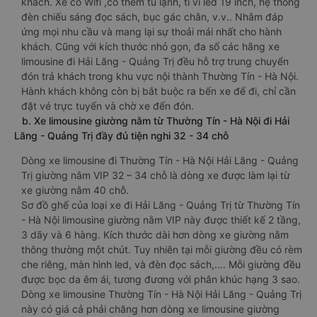
khách. Xe có Wifi ,có thêm tủ lạnh, ti vi led 19 inch, hệ thống
đèn chiếu sáng đọc sách, bục gác chân, v.v.. Nhằm đáp
ứng mọi nhu cầu và mang lại sự thoải mái nhất cho hành
khách. Cũng với kích thước nhỏ gọn, đa số các hãng xe
limousine đi Hải Lăng - Quảng Trị đều hỗ trợ trung chuyển
đón trả khách trong khu vực nội thành Thường Tín - Hà Nội.
Hành khách không còn bị bắt buộc ra bến xe để đi, chỉ cần
đặt vé trực tuyến và chờ xe đến đón.
b. Xe limousine giường nằm từ Thường Tín - Hà Nội đi Hải
Lăng - Quảng Trị đầy đủ tiện nghi 32 - 34 chỗ
Dòng xe limousine đi Thường Tín - Hà Nội Hải Lăng - Quảng
Trị giường nằm VIP 32 – 34 chỗ là dòng xe được làm lại từ
xe giường nằm 40 chỗ.
Sơ đồ ghế của loại xe đi Hải Lăng - Quảng Trị từ Thường Tín
- Hà Nội limousine giường nằm VIP này được thiết kế 2 tầng,
3 dãy và 6 hàng. Kích thước dài hơn dòng xe giường nằm
thông thường một chút. Tuy nhiên tại mỗi giường đều có rèm
che riêng, màn hình led, và đèn đọc sách,…. Mỗi giường đều
được bọc da êm ái, tương đương với phân khúc hạng 3 sao.
Dòng xe limousine Thường Tín - Hà Nội Hải Lăng - Quảng Trị
này có giá cả phải chăng hơn dòng xe limousine giường