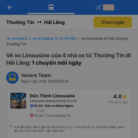
arrow_back
Tải app Vexere ngay!
Tải app Vexere
-30k
Mở app
Mở app
Nhận ưu đãi thành viên độc
-30k/ghế khi đặt vé máy bay qua
quyền
app
Thường Tín
Hải Lăng
Chọn ngày
Vé xe khách
xe đi Quảng Trị từ Hà Nội
xe limousine đi Hải Lăng từ
Thường Tín
Vé xe Limousine của 4 nhà xe từ Thường Tín đi
Hải Lăng
: 1 chuyến mỗi ngày
Vexere Team
Ngày cập nhật: 09/08/2026
Đức Thịnh Limousine
4.0
Limousine giường phòng 24 chỗ
(64 đánh giá)
18:30 • Bến xe Nước Ngầm
10 giờ
04:30 • Thị xã Quảng Trị
mới đầu đọc đánh giá sợ mà ok nha ((((= chú tài xế vui mà thân thiện xách
đồ các thứ cho mình cẩn thận lắm