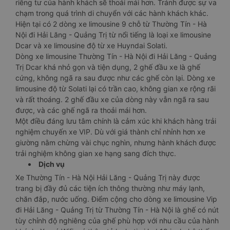
riêng tư của hành khách sẽ thoải mái hơn. Tránh được sự va
chạm trong quá trình di chuyển với các hành khách khác.
Hiện tại có 2 dòng xe limousine 9 chỗ từ Thường Tín - Hà
Nội đi Hải Lăng - Quảng Trị từ nổi tiếng là loại xe limousine
Dcar và xe limousine độ từ xe Huyndai Solati.
Dòng xe limousine Thường Tín - Hà Nội đi Hải Lăng - Quảng
Trị Dcar khá nhỏ gọn và tiện dụng, 2 ghế đầu xe là ghế
cứng, không ngã ra sau được như các ghế còn lại. Dòng xe
limousine độ từ Solati lại có trần cao, không gian xe rộng rãi
và rất thoáng. 2 ghế đầu xe của dòng này vẫn ngã ra sau
được, và các ghế ngã ra thoải mái hơn.
Một điều đáng lưu tâm chính là cảm xúc khi khách hàng trải
nghiệm chuyến xe VIP. Dù với giá thành chỉ nhỉnh hơn xe
giường nằm chừng vài chục nghìn, nhưng hành khách được
trải nghiệm không gian xe hạng sang đích thực.
Dịch vụ
Xe Thường Tín - Hà Nội Hải Lăng - Quảng Trị này được
trang bị đầy đủ các tiện ích thông thường như máy lạnh,
chăn đắp, nước uống. Điểm cộng cho dòng xe limousine Vip
đi Hải Lăng - Quảng Trị từ Thường Tín - Hà Nội là ghế có nút
tùy chỉnh độ nghiêng của ghế phù hợp với nhu cầu của hành