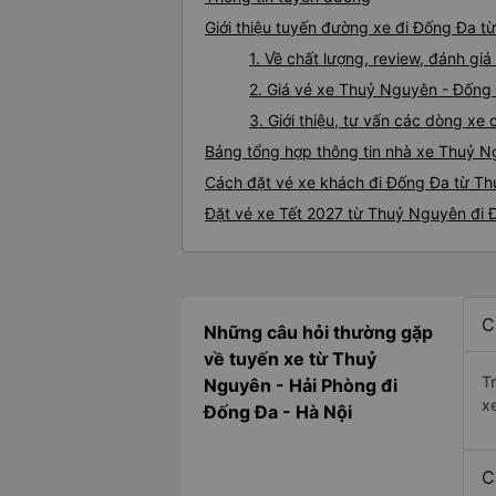
Giới thiệu tuyến đường xe đi Đống Đa 
1. Về chất lượng, review, đánh g
2. Giá vé xe Thuỷ Nguyên - Đống
3. Giới thiệu, tư vấn các dòng x
Bảng tổng hợp thông tin nhà xe Thuỷ 
Cách đặt vé xe khách đi Đống Đa từ Th
Đặt vé xe Tết 2027 từ Thuỷ Nguyên đi
C
Những câu hỏi thường gặp
về tuyến xe từ Thuỷ
T
Nguyên - Hải Phòng đi
x
Đống Đa - Hà Nội
C