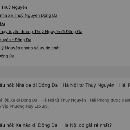
từ Thuỷ Nguyên
iá nhà xe Thuỷ Nguyên Đống Đa
 Đa
e chạy tuyến đường Thuỷ Nguyên đi Đống Đa
Nguyên - Đống Đa
uỷ Nguyên nhanh và uy tín nhất
 Đống Đa
âu hỏi: Nhà xe đi Đống Đa - Hà Nội từ Thuỷ Nguyên - Hải 
rả lời: Xe đi Đống Đa - Hà Nội từ Thuỷ Nguyên - Hải Phòng được đánh
e Vip Phương Huy Luxury.
âu hỏi: Xe nào đi Đống Đa - Hà Nội có giá rẻ nhất?