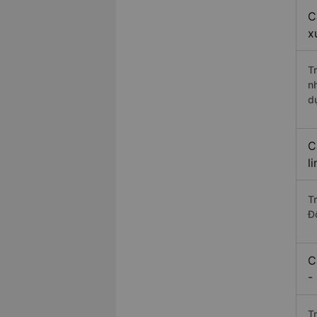
C
x
T
n
d
C
l
T
Đ
C
-
T