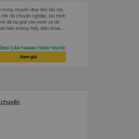
e trung chuyển đưa đón tận nơi,
ề HN rất chuyên nghiệp, lúc mình
anh đã hạ ghế cho mình và tắt
hát hiện không thấy điện thoại
xe trung chuyển để tìm điện thoại
điện thoại ngay trong ngày hôm
t nhiều. 1000 sao ạ.
ÔNG CẦN THANH TOÁN TRƯỚC
Xem giá
4 chuyến