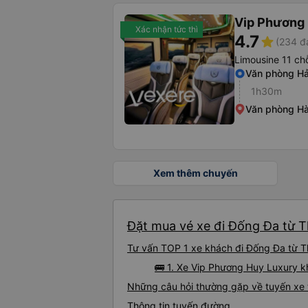
Vip Phương
Xác nhận tức thì
4.7
star
(234 đ
Limousine 11 ch
Văn phòng Hả
1h30m
Văn phòng Hà 
Xem thêm chuyến
Đặt mua vé xe đi Đống Đa từ T
Tư vấn TOP 1 xe khách đi Đống Đa từ Th
🚌 1. Xe Vip Phương Huy Luxury 
Những câu hỏi thường gặp về tuyến xe
Thông tin tuyến đường