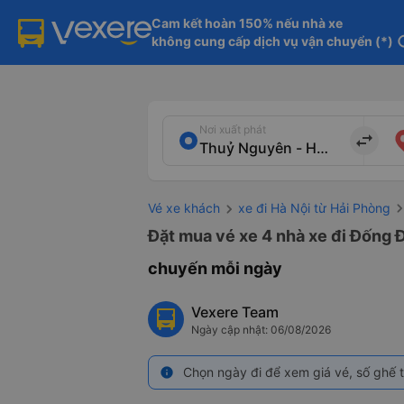
Cam kết hoàn 150% nếu nhà xe

không cung cấp dịch vụ vận chuyển (*)
in
Nơi xuất phát
import_export
Vé xe khách
xe đi Hà Nội từ Hải Phòng
Đặt mua vé xe 4 nhà xe đi Đống Đ
chuyến mỗi ngày
Vexere Team
Ngày cập nhật: 06/08/2026
Chọn ngày đi để xem giá vé, số ghế t
info