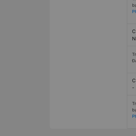
b
P
C
N
T
Đ
C
-
T
b
P