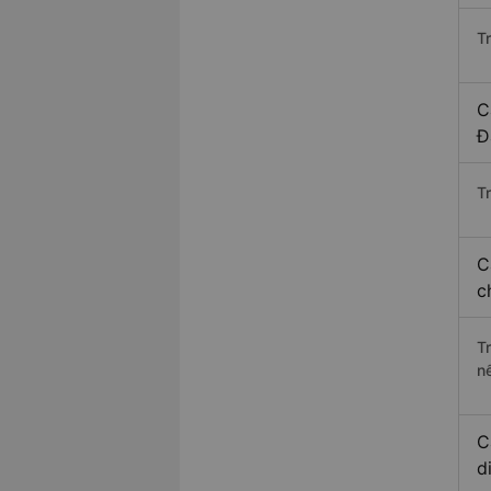
T
C
Đ
Tr
C
c
T
n
C
d