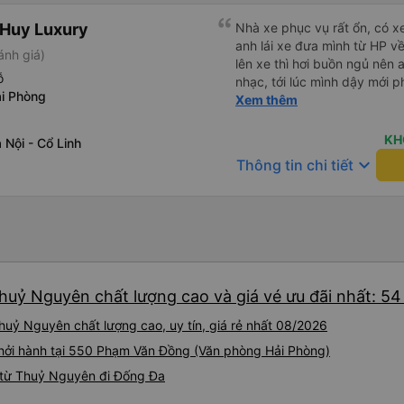
 Huy Luxury
Nhà xe phục vụ rất ổn, có x
anh lái xe đưa mình từ HP v
ánh giá)
lên xe thì hơi buồn ngủ nên 
ỗ
nhạc, tới lúc mình dậy mới p
i Phòng
thì anh đã ngay lập tức gọi 
Xem thêm
hộ mình và mình nhận được 
đó. Cảm ơn anh và nhà xe rấ
KH
Nội - Cổ Linh
keyboard_arrow_down
Thông tin chi tiết
huỷ Nguyên chất lượng cao và giá vé ưu đãi nhất: 5
uỷ Nguyên chất lượng cao, uy tín, giá rẻ nhất 08/2026
khởi hành tại 550 Phạm Văn Đồng (Văn phòng Hải Phòng)
 từ Thuỷ Nguyên đi Đống Đa