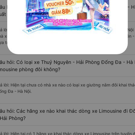
âu hỏi: Review xe đi Đống Đa - Hà Nội từ Thuỷ Nguyên - H
uất sắc, cao cấp nhất?
rả lời: Những hãng xe đi Thuỷ Nguyên - Hải Phòng Đống Đa - Hà Nội c
hà xe Vip Phương Huy Luxury đi Đống Đa - Hà Nội từ Thuỷ Nguyên - 
ựa trên 234 đánh giá của khách hàng).
âu hỏi: Có loại xe Thuỷ Nguyên - Hải Phòng Đống Đa - Hà 
imousine phòng đôi không?
rả lời: Hiện tại chưa có nhà xe nào có loại xe giường nằm đôi khai t
ống Đa - Hà Nội.
âu hỏi: Các hãng xe nào khai thác dòng xe Limousine đi 
 Hải Phòng?
rả lời: Hiện tại có 1 hãng xe khai thác dòng xe Limousine trên tuyế