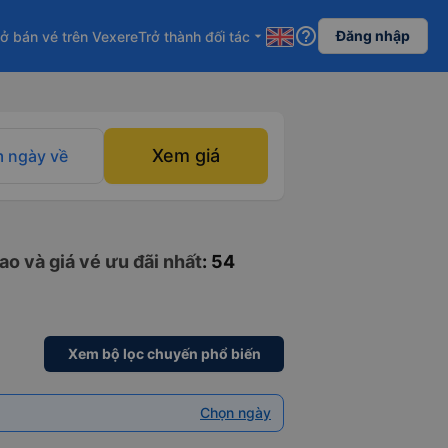
help_outline
Đăng nhập
ở bán vé trên Vexere
Trở thành đối tác
arrow_drop_down
Xem giá
 ngày về
o và giá vé ưu đãi nhất
: 54
Xem bộ lọc chuyến phổ biến
Chọn ngày