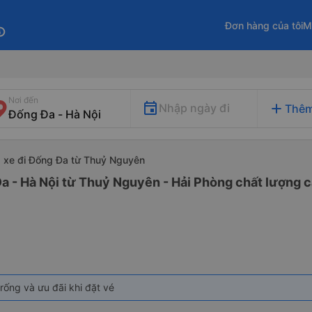
Đơn hàng của tôi
M
fo
Nơi đến
add
Nhập ngày đi
Thêm
xe đi Đống Đa từ Thuỷ Nguyên
a - Hà Nội từ Thuỷ Nguyên - Hải Phòng chất lượng ca
rống và ưu đãi khi đặt vé