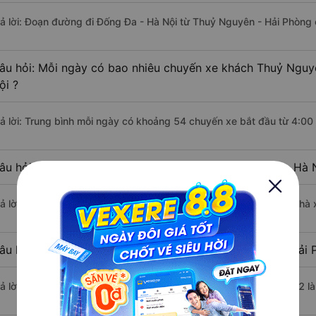
rả lời: Đoạn đường đi Đống Đa - Hà Nội từ Thuỷ Nguyên - Hải Phòng
âu hỏi: Mỗi ngày có bao nhiêu chuyến xe khách Thuỷ Nguy
ội ?
rả lời: Trung bình mỗi ngày có khoảng 54 chuyến xe bắt đầu từ 4:00
âu hỏi: Nhà xe đi Thuỷ Nguyên - Hải Phòng Đống Đa - Hà 
rả lời: Chuyến xe có giờ xuất phát sớm nhất vào lúc 4:00 là của nh
âu hỏi: Nhà xe đi Đống Đa - Hà Nội từ Thuỷ Nguyên - Hải 
rả lời: Chuyến xe có giờ xuất phát trễ (muộn) nhất là vào lúc 21:02 