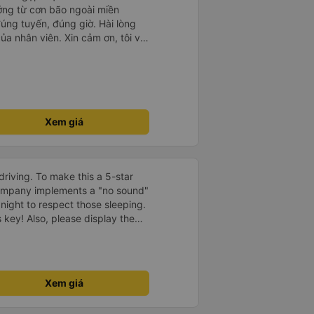
ưởng từ cơn bão ngoài miền
uyến, đúng giờ. Hài lòng
. Xin cảm ơn, tôi và
 nhà xe mình trong những chuyến
c Ánh hãy tiếp tục phát huy tốt
ở hiện tại, đặc biệt là cách phục
g!
Xem giá
driving. To make this a 5-star
company implements a "no sound"
 night to respect those sleeping.
is key! Also, please display the
e the cabin for convenience. I
------ ​ Xe chất
t an toàn. Để dịch vụ hoàn hảo
 quy định rõ ràng về việc giữ im
Xem giá
ại) vào ban đêm để tránh làm
 Ngoài ra, nhà xe nên dán sẵn