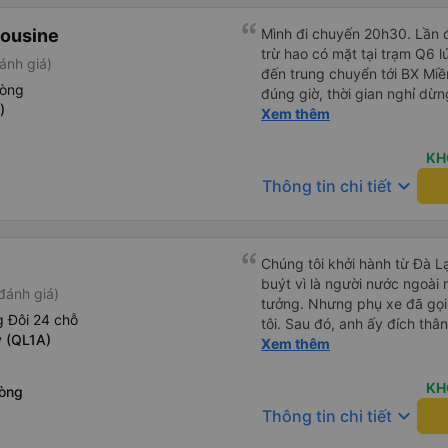
mật khẩu Wi-Fi trong xe để
Tôi vẫn sẽ tiếp tục ủng hộ nh
mousine
Mình đi chuyến 20h30. Lần đ
trừ hao có mặt tại trạm Q6 
ánh giá)
đến trung chuyển tới BX Miền
hòng
đúng giờ, thời gian nghỉ dừ
)
Đến trạm Giá Rai thì có xe t
Xem thêm
Chuyến đi này không có đón
mái.
KH
keyboard_arrow_down
Thông tin chi tiết
Chúng tôi khởi hành từ Đà Lạ
buýt vì là người nước ngoài
đánh giá)
tưởng. Nhưng phụ xe đã gọi
 Đôi 24 chỗ
tôi. Sau đó, anh ấy đích thân
y (QL1A)
tiên đi xe giường nằm với ha
Xem thêm
tôi không chắc chắn khi nào
uống. Tôi rất ngạc nhiên khi
KH
hòng
Thơ và mọi người xuống xe 
keyboard_arrow_down
Thông tin chi tiết
thức chúng tôi dậy và đảm b
chung, đó là một trải nghiệm