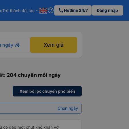
help_outline
phone
Hotline 24/7
Đăng nhập
re
Trở thành đối tác
arrow_drop_down
Xem giá
 ngày về
ất
: 204 chuyến mỗi ngày
Xem bộ lọc chuyến phổ biến
Chọn ngày
ù có gặp một chút khó khăn với