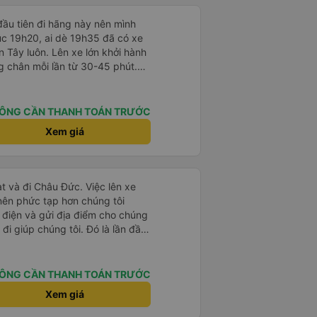
 hành khách dễ dàng sử dụng.
à xe trong tương lai!
ầu tiên đi hãng này nên mình
lúc 19h20, ai dè 19h35 đã có xe
 Tây luôn. Lên xe lớn khởi hành
ng chân mỗi lần từ 30-45 phút.
rung chuyển chờ sẵn chở đến nơi.
 khách dọc đường nên xe thoải
ÔNG CẦN THANH TOÁN TRƯỚC
Xem giá
t và đi Châu Đức. Việc lên xe
 nên phức tạp hơn chúng tôi
 điện và gửi địa điểm cho chúng
 đi giúp chúng tôi. Đó là lần đầu
i đứa trẻ nhỏ khá thú vị. Chúng
 xe sẽ dừng lại để nghỉ hoặc ăn
 xe dừng lại lúc nửa đêm ở Cần
ÔNG CẦN THANH TOÁN TRƯỚC
ăn. Khi đến điểm dừng, họ đánh
Xem giá
ảo chúng tôi đã sẵn sàng. Nhìn
 tốt. Mỗi giường đều có gối và