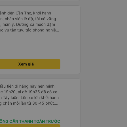
lớn và 1 trẻ em nằm thoải mái.
ành đến Cần Thơ, khởi hành
n, nhân viên lễ độ, tài xế vững
ục vụ tận tụy, tác phong nghiêm
 kim tiền vội vã. Xã hội loạn đạo.
thành, kính chúc nhà xe ngày một
Xem giá
ầu tiên đi hãng này nên mình
lúc 19h20, ai dè 19h35 đã có xe
 Tây luôn. Lên xe lớn khởi hành
ng chân mỗi lần từ 30-45 phút.
rung chuyển chờ sẵn chở đến nơi.
 khách dọc đường nên xe thoải
ÔNG CẦN THANH TOÁN TRƯỚC