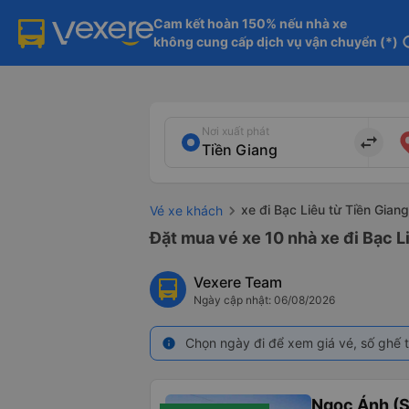
Cam kết hoàn 150% nếu nhà xe

không cung cấp dịch vụ vận chuyển (*)
in
Nơi xuất phát
import_export
xe đi Bạc Liêu từ Tiền Giang
Vé xe khách
Đặt mua vé xe 10 nhà xe đi Bạc L
Vexere Team
Ngày cập nhật: 06/08/2026
Chọn ngày đi để xem giá vé, số ghế t
info
Ngọc Ánh (S