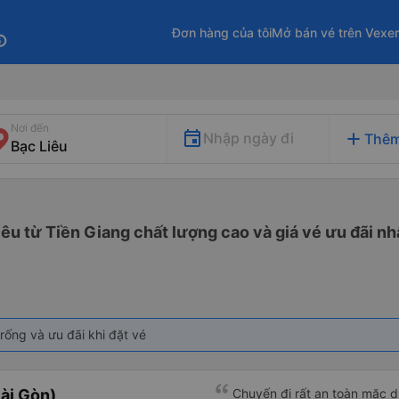
Đơn hàng của tôi
Mở bán vé trên Vexe
fo
Nơi đến
add
Nhập ngày đi
Thêm
iêu từ Tiền Giang chất lượng cao và giá vé ưu đãi nh
rống và ưu đãi khi đặt vé
ài Gòn)
Chuyến đi rất an toàn mặc d