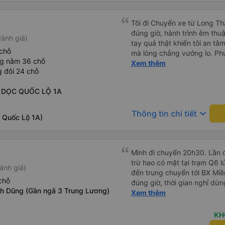
chăn, và đủ chỗ cho 1 người 
Tôi đi Chuyến xe từ Long Th
đúng giờ, hành trình êm thuậ
ánh giá)
tay quả thật khiến tôi an tâm, mãn ý. Đường xa muôn dặm
chỗ
mà lòng chẳng vướng lo. Ph
ng nằm 36 chỗ
cẩn, hiếm thấy giữa thời buổi
Xem thêm
 đôi 24 chỗ
Xin gửi lời tán dương chân 
hưng thịnh, vạn lộ bình an.”
- DỌC QUỐC LỘ 1A
keyboard_arrow_down
Thông tin chi tiết
c Quốc Lộ 1A)
Mình đi chuyến 20h30. Lần đ
trừ hao có mặt tại trạm Q6 
ánh giá)
đến trung chuyển tới BX Miền
chỗ
đúng giờ, thời gian nghỉ dừ
h Dũng (Gần ngã 3 Trung Lương)
Đến trạm Giá Rai thì có xe t
Xem thêm
Chuyến đi này không có đón
mái.
KH