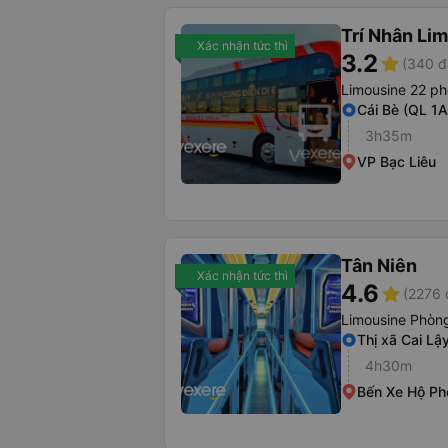
Trí Nhân Li
Xác nhận tức thì
3.2
star
(340 đ
Limousine 22 p
Cái Bè (QL 1A
3h35m
VP Bạc Liêu
Tân Niên
Xác nhận tức thì
4.6
star
(2276 
Limousine Phòng
Thị xã Cai Lậ
4h30m
Bến Xe Hộ P