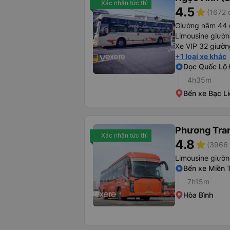
Xác nhận tức thì
4.5
star
(1672 
Giường nằm 44 
Limousine giườ
Xe VIP 32 giườn
+1 loại xe khác
Dọc Quốc Lộ 
4h35m
Bến xe Bạc Li
Phương Tra
Xác nhận tức thì
4.8
star
(3966 
Limousine giườ
Bến xe Miền 
7h15m
Hòa Bình