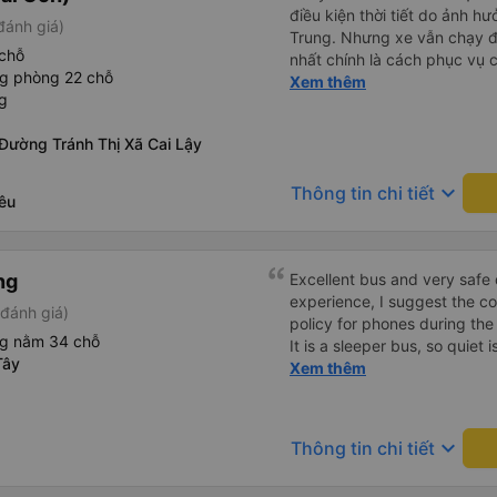
điều kiện thời tiết do ảnh h
đánh giá)
Trung. Nhưng xe vẫn chạy đúng t
chỗ
nhất chính là cách phục vụ của nhân viên
ng phòng 22 chỗ
gia đình sẽ tiếp tục ủng hộ
Xem thêm
g
đi sắp tới. Mong nhà xe Ngo
về những gì đang phát triển 
Đường Tránh Thị Xã Cai Lậy
vụ của nhân viên. Trân trọn
keyboard_arrow_down
Thông tin chi tiết
êu
ng
Excellent bus and very safe 
experience, I suggest the 
đánh giá)
policy for phones during the
ng nằm 34 chỗ
It is a sleeper bus, so quiet 
Tây
Wi-Fi password clearly insid
Xem thêm
would definitely ride with them again! --------
lượng tốt và tài xế lái xe rấ
hơn, tôi góp ý nhà xe nên có
keyboard_arrow_down
Thông tin chi tiết
lặng (tắt âm thanh điện tho
phiền hành khách khác ngủ.