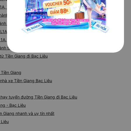
1A, Thị xã Cai Lậy, Tiền Giang
hành tại Thị xã Cai Lậy, Tiền Giang
ành tại QL1A
QL1A
 1A, Cái Bè, Tiền Giang
ành tại QL 1A, Cái Bè, Tiền Giang
ừ Tiền Giang đi Bạc Liêu
ừ Tiền Giang
á nhà xe Tiền Giang Bạc Liêu
 chạy tuyến đường Tiền Giang đi Bạc Liêu
ang - Bạc Liêu
n Giang nhanh và uy tín nhất
 Liêu