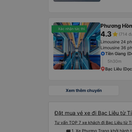
Phương Hồn
Xác nhận tức thì
4.3
star
(714 đ
Limousine 24 p
Limousine 36 p
Tiền Giang (
5h30m
Bạc Liêu (Dọ
Xem thêm chuyến
Đặt mua vé xe đi Bạc Liêu từ T
Tư vấn TOP 7 xe khách đi Bạc Liêu từ Ti
🚌 1. Xe Phương Trang khởi hành t