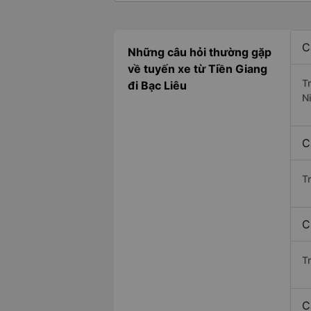
C
Những câu hỏi thường gặp
về tuyến xe từ Tiền Giang
T
đi Bạc Liêu
N
C
T
C
Tr
C