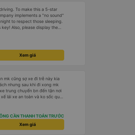
driving. To make this a 5-star
company implements a "no sound"
 night to respect those sleeping.
is key! Also, please display the
e the cabin for convenience. I
------ ​ Xe chất
t an toàn. Để dịch vụ hoàn hảo
 quy định rõ ràng về việc giữ im
Xem giá
ại) vào ban đêm để tránh làm
 Ngoài ra, nhà xe nên dán sẵn
 hành khách dễ dàng sử dụng.
à xe trong tương lai!
 mk cũng sợ xe đi trễ này kia
hách nhưng sau khi đi xong mk
 xe trung chuyển bn đến tận nơi
 xế lái xe an toàn và ko sốc quá
u đáo nchung mk có đi sg vẫn
ÔNG CẦN THANH TOÁN TRƯỚC
Xem giá