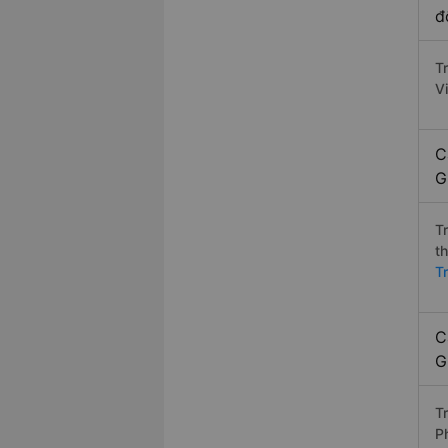
đ
T
V
C
G
T
t
T
C
G
T
P