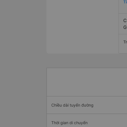
T
C
G
T
Chiều dài tuyến đường
Thời gian di chuyển