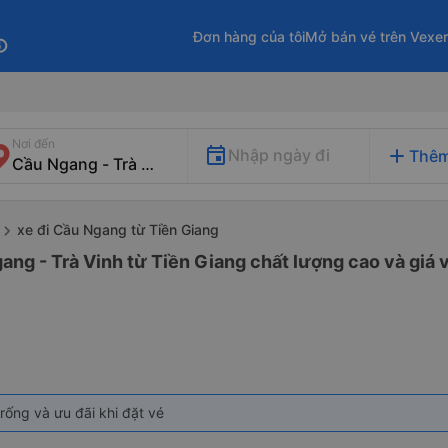
Đơn hàng của tôi
Mở bán vé trên Vexe
fo
Nơi đến
add
Nhập ngày đi
Thêm
xe đi Cầu Ngang từ Tiền Giang
ang - Trà Vinh từ Tiền Giang chất lượng cao và giá 
rống và ưu đãi khi đặt vé