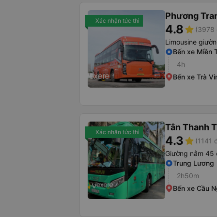
Phương Tra
Xác nhận tức thì
4.8
star
(3978 
Limousine giườ
Bến xe Miền 
4h
Bến xe Trà Vi
Tân Thanh 
Xác nhận tức thì
4.3
star
(1141 
Giường nằm 45 
Trung Lương
2h50m
Bến xe Cầu 