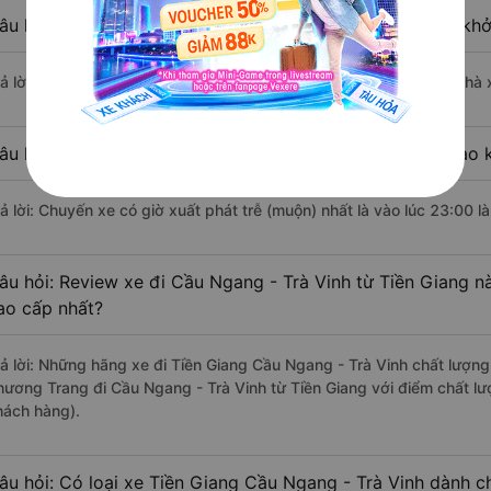
âu hỏi: Nhà xe đi Tiền Giang Cầu Ngang - Trà Vinh nào kh
rả lời: Chuyến xe có giờ xuất phát sớm nhất vào lúc 4:15 là của nhà
âu hỏi: Nhà xe đi Cầu Ngang - Trà Vinh từ Tiền Giang nào k
rả lời: Chuyến xe có giờ xuất phát trễ (muộn) nhất là vào lúc 23:00 
âu hỏi: Review xe đi Cầu Ngang - Trà Vinh từ Tiền Giang nà
ao cấp nhất?
rả lời: Những hãng xe đi Tiền Giang Cầu Ngang - Trà Vinh chất lượng 
hương Trang đi Cầu Ngang - Trà Vinh từ Tiền Giang với điểm chất lư
hách hàng).
âu hỏi: Có loại xe Tiền Giang Cầu Ngang - Trà Vinh dành c