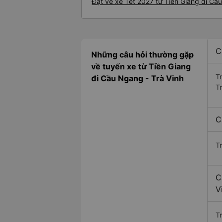
Đặt vé xe Tết 2027 từ Tiền Giang đi C
C
Những câu hỏi thường gặp
về tuyến xe từ Tiền Giang
T
đi Cầu Ngang - Trà Vinh
T
C
T
C
V
Tr