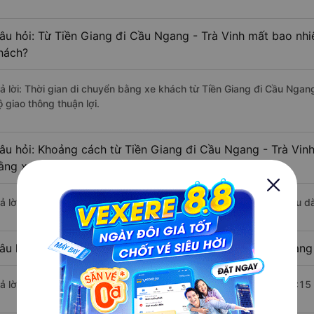
âu hỏi: Từ Tiền Giang đi Cầu Ngang - Trà Vinh mất bao nhi
hách?
rả lời: Thời gian di chuyển bằng xe khách từ Tiền Giang đi Cầu Ngan
 giao thông thuận lợi.
âu hỏi: Khoảng cách từ Tiền Giang đi Cầu Ngang - Trà Vinh
ằng xe khách?
rả lời: Đoạn đường đi Cầu Ngang - Trà Vinh từ Tiền Giang có chiều 
âu hỏi: Mỗi ngày có bao nhiêu chuyến xe khách Tiền Giang
rả lời: Trung bình mỗi ngày có khoảng 24 chuyến xe bắt đầu từ 4:15