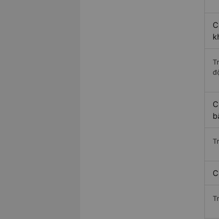
C
k
T
độ
C
b
T
C
T