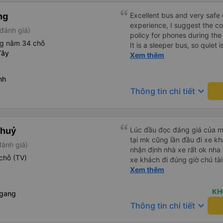
ng
Excellent bus and very safe 
experience, I suggest the 
đánh giá)
policy for phones during the
ng nằm 34 chỗ
It is a sleeper bus, so quiet 
Tây
Wi-Fi password clearly insid
Xem thêm
would definitely ride with them again! --------
lượng tốt và tài xế lái xe rấ
nh
hơn, tôi góp ý nhà xe nên có
keyboard_arrow_down
Thông tin chi tiết
lặng (tắt âm thanh điện tho
phiền hành khách khác ngủ.
mật khẩu Wi-Fi trong xe để
Tôi vẫn sẽ tiếp tục ủng hộ nh
Thuỷ
Lúc đầu đọc đáng giá của mn
tại mk cũng lần đầu đi xe k
đánh giá)
nhận định nhà xe rất ok nha
chỗ (TV)
xe khách đi đúng giờ chú tài
đầu nha nv trên xe cũng ch
Xem thêm
ủng hộ nhà xe
KH
Ngang
keyboard_arrow_down
Thông tin chi tiết