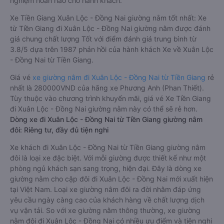
nghiệm hoàn hảo cho hành khách.
Xe Tiền Giang Xuân Lộc - Đồng Nai giường nằm tốt nhất: Xe
từ Tiền Giang đi Xuân Lộc - Đồng Nai giường nằm được đánh
giá chung chất lượng Tốt với điểm đánh giá trung bình từ
3.8/5 dựa trên 1987 phản hồi của hành khách Xe về Xuân Lộc
- Đồng Nai từ Tiền Giang.
Giá vé
xe giường nằm đi Xuân Lộc - Đồng Nai từ Tiền Giang
rẻ
nhất là 280000VND của hãng xe Phương Anh (Phan Thiết).
Tùy thuộc vào chương trình khuyến mãi, giá vé Xe Tiền Giang
đi Xuân Lộc - Đồng Nai giường nằm này có thể sẽ rẻ hơn.
Dòng xe đi Xuân Lộc - Đồng Nai từ Tiền Giang giường nằm
đôi: Riêng tư, đầy đủ tiện nghi
Xe khách đi Xuân Lộc - Đồng Nai từ Tiền Giang giường nằm
đôi là loại xe đặc biệt. Với mỗi giường được thiết kế như một
phòng ngủ khách sạn sang trọng, hiện đại. Đây là dòng xe
giường nằm cho cặp đôi đi Xuân Lộc - Đồng Nai mới xuất hiện
tại Việt Nam. Loại xe giường nằm đôi ra đời nhằm đáp ứng
yêu cầu ngày càng cao của khách hàng về chất lượng dịch
vụ vận tải. So với xe giường nằm thông thường, xe giường
nằm đôi đi Xuân Lộc - Đồng Nai có nhiều ưu điểm và tiện nghi