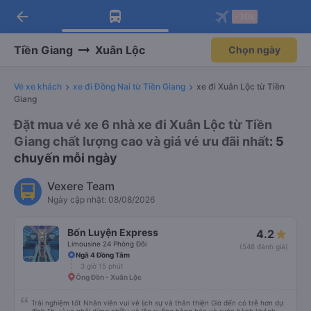
arrow_back
Tải app Vexere ngay!
Tải app Vexere
-30k
Mở app
Mở app
Nhận ưu đãi thành viên độc
-30k/ghế khi đặt vé máy bay qua
quyền
app
Tiền Giang
Xuân Lộc
Chọn ngày
Vé xe khách
xe đi Đồng Nai từ Tiền Giang
xe đi Xuân Lộc từ Tiền
Giang
Đặt mua vé xe 6 nhà xe đi Xuân Lộc từ Tiền
Giang chất lượng cao và giá vé ưu đãi nhất
: 5
chuyến mỗi ngày
Vexere Team
Ngày cập nhật: 08/08/2026
Bốn Luyện Express
4.2
Limousine 24 Phòng Đôi
(548 đánh giá)
Ngã 4 Đồng Tâm
3 giờ 15 phút
Ông Đồn - Xuân Lộc
Trải nghiệm tốt Nhân viên vui vẻ lịch sự và thân thiện Giờ đến có trễ hơn dự