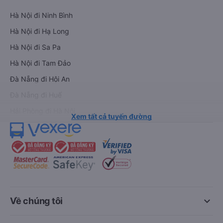
Hà Nội đi Ninh Bình
Hà Nội đi Hạ Long
Hà Nội đi Sa Pa
Hà Nội đi Tam Đảo
Đà Nẵng đi Hội An
Đà Nẵng đi Huế
Hải Phòng đi Hà Nội
Xem tất cả tuyến đường
keyboard_arrow_down
Về chúng tôi