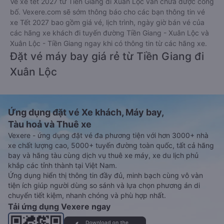
Vé xe tết 2027 từ Tiền Giang đi Xuân Lộc vẫn chưa được công
bố. Vexere.com sẽ sớm thông báo cho các bạn thông tin vé
xe Tết 2027 bao gồm giá vé, lịch trình, ngày giờ bán vé của
các hãng xe khách đi tuyến đường Tiền Giang - Xuân Lộc và
Xuân Lộc - Tiền Giang ngay khi có thông tin từ các hãng xe.
Đặt vé máy bay giá rẻ từ Tiền Giang đi
Xuân Lộc
Ứng dụng đặt vé Xe khách, Máy bay,
Tàu hoả và Thuê xe
Vexere - ứng dụng đặt vé đa phương tiện với hơn 3000+ nhà
xe chất lượng cao, 5000+ tuyến đường toàn quốc, tất cả hãng
bay và hãng tàu cùng dịch vụ thuê xe máy, xe du lịch phủ
khắp các tỉnh thành tại Việt Nam.
Ứng dụng hiển thị thông tin đầy đủ, minh bạch cùng vô vàn
tiện ích giúp người dùng so sánh và lựa chọn phương án di
chuyển tiết kiệm, nhanh chóng và phù hợp nhất.
Tải ứng dụng Vexere ngay