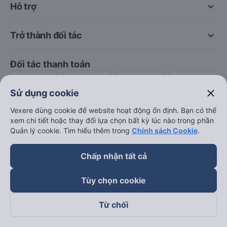
keyboard_arrow_down
Hỗ trợ
keyboard_arrow_down
Trở thành đối tác
Đối tác thanh toán
close
Sử dụng cookie
Vexere dùng cookie để website hoạt động ổn định. Bạn có thể
xem chi tiết hoặc thay đổi lựa chọn bất kỳ lúc nào trong phần
Quản lý cookie. Tìm hiểu thêm trong
Chính sách Cookie
.
Chấp nhận tất cả
Tùy chọn cookie
Từ chối