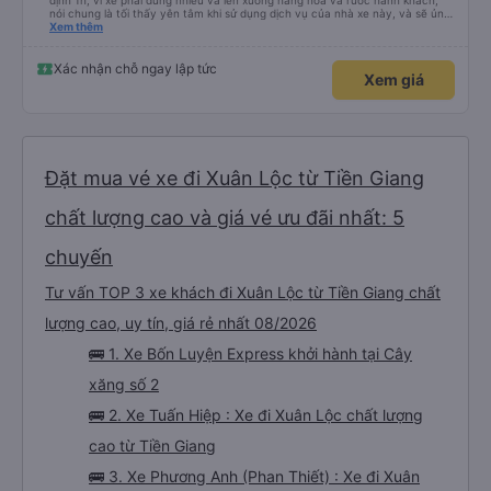
định 1h, vì xe phải dừng nhiều và lên xuống hàng hóa và rước hành khách,
nói chung là tối thấy yên tâm khi sử dụng dịch vụ của nhà xe này, và sẽ ủng
hộ và giới thiệu cho người thân sử dụng dịch vụ của nhà xe này
Xem thêm
Xác nhận chỗ ngay lập tức
Xem giá
Đặt mua vé xe đi Xuân Lộc từ Tiền Giang
chất lượng cao và giá vé ưu đãi nhất: 5
chuyến
Tư vấn TOP 3 xe khách đi Xuân Lộc từ Tiền Giang chất
lượng cao, uy tín, giá rẻ nhất 08/2026
🚌 1. Xe Bốn Luyện Express khởi hành tại Cây
xăng số 2
🚌 2. Xe Tuấn Hiệp : Xe đi Xuân Lộc chất lượng
cao từ Tiền Giang
🚌 3. Xe Phương Anh (Phan Thiết) : Xe đi Xuân