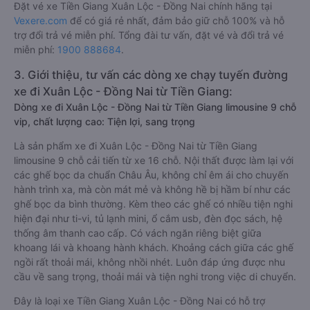
Đặt vé xe Tiền Giang Xuân Lộc - Đồng Nai chính hãng tại
Vexere.com
để có giá rẻ nhất, đảm bảo giữ chỗ 100% và hỗ
trợ đổi trả vé miễn phí. Tổng đài tư vấn, đặt vé và đổi trả vé
miễn phí:
1900 888684
.
3. Giới thiệu, tư vấn các dòng xe chạy tuyến đường
xe đi Xuân Lộc - Đồng Nai từ Tiền Giang:
Dòng xe đi Xuân Lộc - Đồng Nai từ Tiền Giang limousine 9 chỗ
vip, chất lượng cao: Tiện lợi, sang trọng
Là sản phẩm xe đi Xuân Lộc - Đồng Nai từ Tiền Giang
limousine 9 chỗ cải tiến từ xe 16 chỗ. Nội thất được làm lại với
các ghế bọc da chuẩn Châu Âu, không chỉ êm ái cho chuyến
hành trình xa, mà còn mát mẻ và không hề bị hầm bí như các
ghế bọc da bình thường. Kèm theo các ghế có nhiều tiện nghi
hiện đại như ti-vi, tủ lạnh mini, ổ cắm usb, đèn đọc sách, hệ
thống âm thanh cao cấp. Có vách ngăn riêng biệt giữa
khoang lái và khoang hành khách. Khoảng cách giữa các ghế
ngồi rất thoải mái, không nhồi nhét. Luôn đáp ứng được nhu
cầu về sang trọng, thoải mái và tiện nghi trong việc di chuyển.
Đây là loại xe Tiền Giang Xuân Lộc - Đồng Nai có hỗ trợ