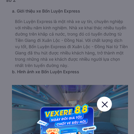
số 2
a. Giới thiệu xe Bốn Luyện Express
Bốn Luyện Express là một nhà xe uy tín, chuyên nghiệp
với nhiều năm kinh nghiệm. Nhà xe khai thác nhiều tuyến
đường trên khắp cả nước, trong đó có tuyến đường từ
Tiền Giang đi Xuân Lộc - Đồng Nai. Với chất lượng dịch
vụ tốt, Bốn Luyện Express đi Xuân Lộc - Đồng Nai từ Tiền
Giang đã thu hút được nhiều khách hàng, trở thành một
trong những nhà xe khách được nhiều người lựa chọn
nhất trên tuyến đường này.
b. Hình ảnh xe Bốn Luyện Express