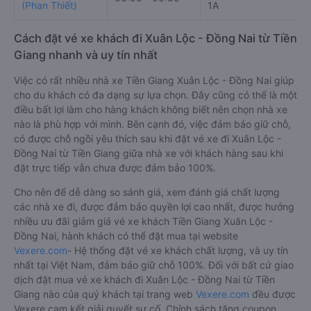
(Phan Thiết)
1A
Cách đặt vé xe khách đi Xuân Lộc - Đồng Nai từ Tiền
Giang nhanh và uy tín nhất
Việc có rất nhiều nhà xe Tiền Giang Xuân Lộc - Đồng Nai giúp
cho du khách có đa dạng sự lựa chọn. Đây cũng có thể là một
điều bất lợi làm cho hàng khách không biết nên chọn nhà xe
nào là phù hợp với mình. Bên cạnh đó, việc đảm bảo giữ chỗ,
có được chỗ ngồi yêu thích sau khi đặt vé xe đi Xuân Lộc -
Đồng Nai từ Tiền Giang giữa nhà xe với khách hàng sau khi
đặt trực tiếp vẫn chưa được đảm bảo 100%.
Cho nên để dễ dàng so sánh giá, xem đánh giá chất lượng
các nhà xe đi, được đảm bảo quyền lợi cao nhất, được hưởng
nhiều ưu đãi giảm giá vé xe khách Tiền Giang Xuân Lộc -
Đồng Nai, hành khách có thể đặt mua tại website
Vexere.com
- Hệ thống đặt vé xe khách chất lượng, và uy tín
nhất tại Việt Nam, đảm bảo giữ chỗ 100%. Đối với bất cứ giao
dịch đặt mua vé xe khách đi Xuân Lộc - Đồng Nai từ Tiền
Giang nào của quý khách tại trang web
Vexere.com
đều được
Vexere cam kết giải quyết sự cố. Chính sách tặng coupon