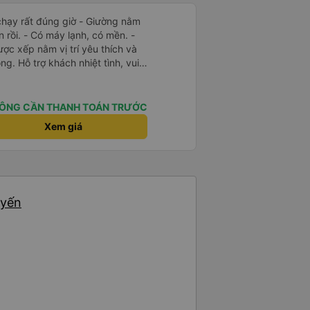
t đúng giờ - Giường nằm
n rồi. - Có máy lạnh, có mền. -
ược xếp nằm vị trí yêu thích và
g. Hỗ trợ khách nhiệt tình, vui
làm mình hoài niệm về Sài Gòn
ng xe sạch sẽ, đẹp đẽ. Được
ung chuyển chạy đúng giờ. Xe
ÔNG CẦN THANH TOÁN TRƯỚC
 - Phòng chờ nhà xe rộng rãi,
Xem giá
c uống, có ổ cắm sạc, có nhà vệ
m việc của nhà xe: nhanh-gọn-lẹ,
ợp gu kiểu du lịch bụi như mình.
uyến