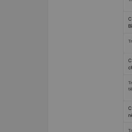
C
B
Tr
C
c
T
ti
C
n
T