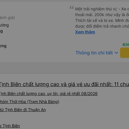
Một trải nghiệm thú vị: - Xe chạy rấ
thoải mái. 200k như vậy là ổ
ánh giá)
Thích tài xế và lơ xe. Mình đ
iường
được đổi điểm trả nhanh chón
ng
vẻ. - Bác tài đi xe mở nhạc 
Xem thêm
những năm 2000. - Điểm dừ
ngắm cá Hải Tượng. - Xe tr
KH
ương
rộng rãi, thoải mái, mát mẻ.
keyboard_arrow_down
Thông tin chi tiết
thoáng mát, sạch sẽ, có nướ
sinh. - Thích phong cách là
xúc tích, đầy đủ, bài bản. H
ịnh Biên chất lượng cao và giá vé ưu đãi nhất: 11 ch
nh Biên chất lượng cao, uy tín, giá rẻ nhất 08/2026
 Khóm Thới Hòa (Trạm Nhà Bàng)
ừ Tịnh Biên đi Thuận An
ừ Tịnh Biên