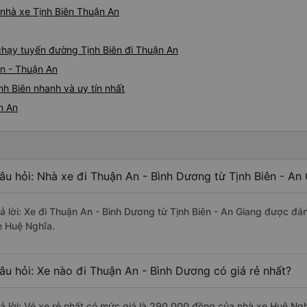
á nhà xe Tịnh Biên Thuận An
 chạy tuyến đường Tịnh Biên đi Thuận An
ên - Thuận An
h Biên nhanh và uy tín nhất
n An
âu hỏi: Nhà xe đi Thuận An - Bình Dương từ Tịnh Biên - An
rả lời: Xe đi Thuận An - Bình Dương từ Tịnh Biên - An Giang được đán
e Huệ Nghĩa.
âu hỏi: Xe nào đi Thuận An - Bình Dương có giá rẻ nhất?
rả lời: Vé xe rẻ nhất có mức giá là 290.000 đồng của nhà xe Huệ Ngh