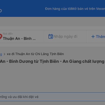
Đơn hàng của tôi
Mở bán vé trên Vexe
fo
Nơi đến
add
Nhập ngày đi
Thêm
xe đi Thuận An từ Chi Lăng Tịnh Biên
ng
An - Bình Dương từ Tịnh Biên - An Giang chất lượng 
rống và ưu đãi khi đặt vé