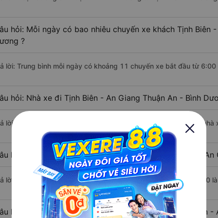
âu hỏi: Mỗi ngày có bao nhiêu chuyến xe khách Tịnh Biên -
ương ?
rả lời: Trung bình mỗi ngày có khoảng 11 chuyến xe bắt đầu từ 6:00
âu hỏi: Nhà xe đi Tịnh Biên - An Giang Thuận An - Bình D
rả lời: Chuyến xe có giờ xuất phát sớm nhất vào lúc 6:00 là của nhà
âu hỏi: Nhà xe đi Thuận An - Bình Dương từ Tịnh Biên - An 
rả lời: Chuyến xe có giờ xuất phát trễ (muộn) nhất là vào lúc 23:00 
âu hỏi: Review xe đi Thuận An - Bình Dương từ Tịnh Biên - 