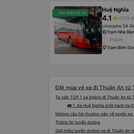
Huệ Nghĩa
Xác nhận tức thì
4.1
star
(1021 đ
Limousine 34 G
Trạm Nhà Bà
7h30m
Trạm Bình D
Đặt mua vé xe đi Thuận An từ T
Tư vấn TOP 1 xe khách đi Thuận An từ Tị
🚌 1. Xe Huệ Nghĩa khởi hành tại
Những câu hỏi thường gặp về tuyến xe t
Thông tin tuyến đường
Giới thiệu tuyến đường xe đi Thuận An t