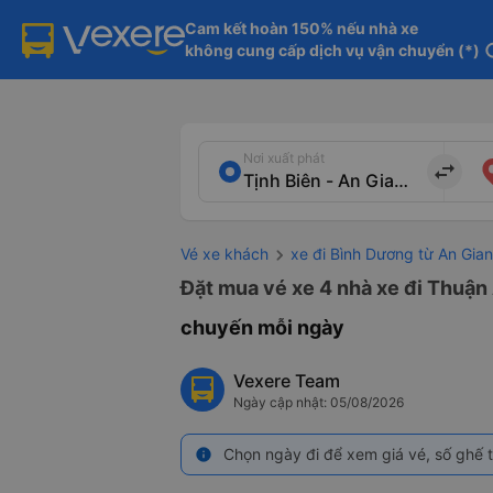
Cam kết hoàn 150% nếu nhà xe

không cung cấp dịch vụ vận chuyển (*)
in
Nơi xuất phát
import_export
Vé xe khách
xe đi Bình Dương từ An Gia
Đặt mua vé xe 4 nhà xe đi Thuận 
chuyến mỗi ngày
Vexere Team
Ngày cập nhật: 05/08/2026
Chọn ngày đi để xem giá vé, số ghế t
info