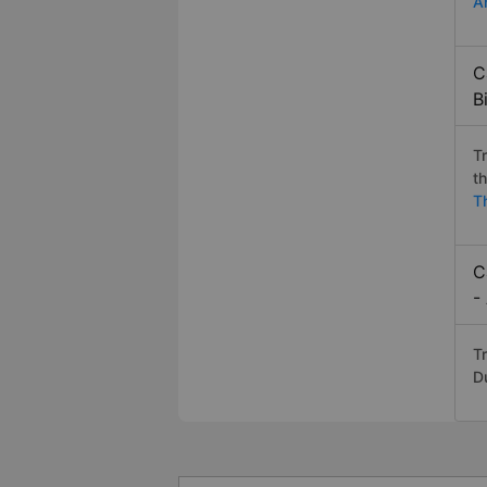
A
C
B
T
t
T
C
-
Tr
D