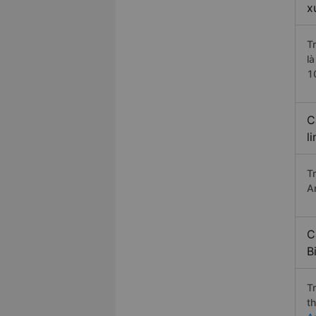
x
T
l
1
C
l
T
A
C
B
T
t