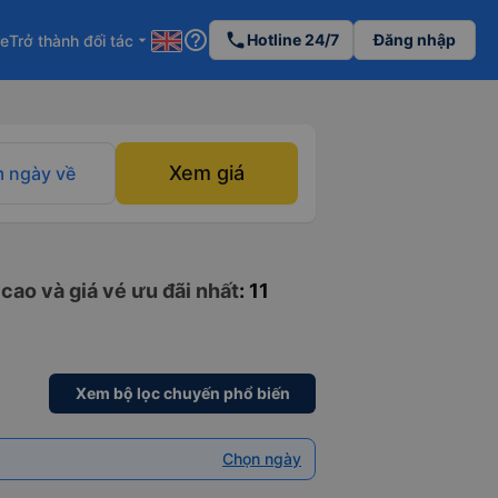
help_outline
phone
Hotline 24/7
Đăng nhập
re
Trở thành đối tác
arrow_drop_down
Xem giá
 ngày về
cao và giá vé ưu đãi nhất
: 11
Xem bộ lọc chuyến phổ biến
Chọn ngày