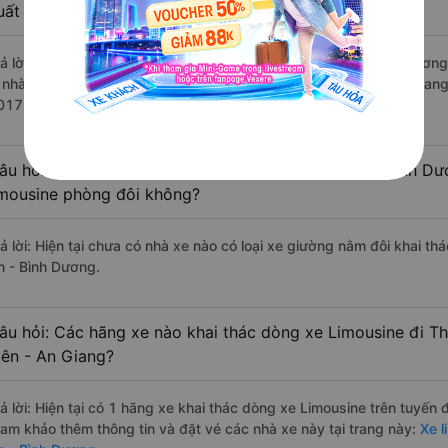
uất sắc, cao cấp nhất?
rả lời: Những hãng xe đi Tịnh Biên - An Giang Thuận An - Bình Dương
à nhà xe Huệ Nghĩa đi Thuận An - Bình Dương từ Tịnh Biên - An Giang
017 đánh giá của khách hàng).
âu hỏi: Có loại xe Tịnh Biên - An Giang Thuận An - Bình D
imousine phòng đôi không?
rả lời: Hiện tại chưa có nhà xe nào có loại xe giường nằm đôi khai th
n - Bình Dương.
âu hỏi: Các hãng xe nào khai thác dòng xe Limousine đi T
iên - An Giang?
rả lời: Hiện tại có 1 hãng xe khai thác dòng xe Limousine trên tuyến
ham khảo thêm thông tin và đặt vé các nhà xe này tại trang này:
Xe l