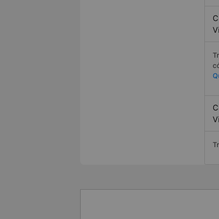
C
V
T
c
Q
C
V
Tr