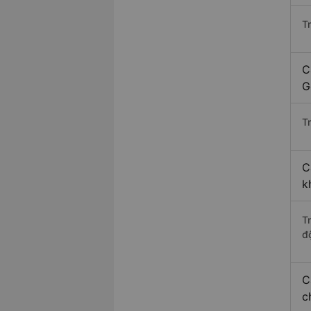
T
C
G
Tr
C
k
T
độ
C
c