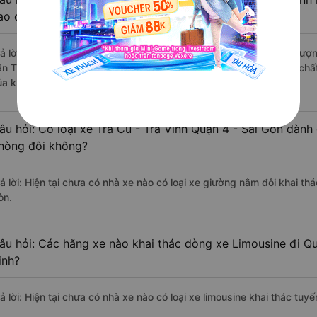
ao cấp nhất?
rả lời: Những hãng xe đi Trà Cú - Trà Vinh Quận 4 - Sài Gòn chất lượn
ân Thanh Thuỷ đi Quận 4 - Sài Gòn từ Trà Cú - Trà Vinh với điểm chấ
ủa khách hàng).
âu hỏi: Có loại xe Trà Cú - Trà Vinh Quận 4 - Sài Gòn dành 
hòng đôi không?
ả lời: Hiện tại chưa có nhà xe nào có loại xe giường nằm đôi khai thá
òn.
âu hỏi: Các hãng xe nào khai thác dòng xe Limousine đi Qu
inh?
ả lời: Hiện tại chưa có nhà xe nào có loại xe limousine khai thác tuy