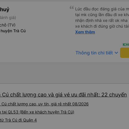
Thuỷ
Lúc đầu đọc đáng giá của mn
tại mk cũng lần đầu đi xe k
đánh giá)
nhận định nhà xe rất ok nha
chỗ (TV)
xe khách đi đúng giờ chú tài
 huyện Trà Cú
đầu nha nv trên xe cũng ch
Xem thêm
ủng hộ nhà xe
KH
keyboard_arrow_down
Thông tin chi tiết
 Cú chất lượng cao và giá vé ưu đãi nhất: 22 chuyến
Cú chất lượng cao, uy tín, giá rẻ nhất 08/2026
h tại QL53 (Bến xe khách huyện Trà Cú)
từ Trà Cú đi Quận 4