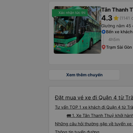
Tân Thanh 
Xác nhận tức thì
4.3
star
(1141 
Giường nằm 45 
Bến xe khách
4h5m
Trạm Sài Gòn
Xem thêm chuyến
Đặt mua vé xe đi Quận 4 từ Trà
Tư vấn TOP 1 xe khách đi Quận 4 từ Trà 
🚌 1. Xe Tân Thanh Thuỷ khởi hàn
Những câu hỏi thường gặp về tuyến xe 
Thông tin tuyến đường