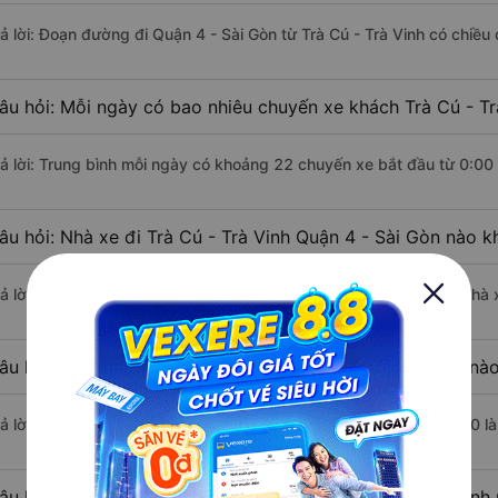
rả lời: Đoạn đường đi Quận 4 - Sài Gòn từ Trà Cú - Trà Vinh có chiề
âu hỏi: Mỗi ngày có bao nhiêu chuyến xe khách Trà Cú - Tr
rả lời: Trung bình mỗi ngày có khoảng 22 chuyến xe bắt đầu từ 0:00
âu hỏi: Nhà xe đi Trà Cú - Trà Vinh Quận 4 - Sài Gòn nào 
rả lời: Chuyến xe có giờ xuất phát sớm nhất vào lúc 0:00 là của nhà
âu hỏi: Nhà xe đi Quận 4 - Sài Gòn từ Trà Cú - Trà Vinh nào
rả lời: Chuyến xe có giờ xuất phát trễ (muộn) nhất là vào lúc 22:00 
âu hỏi: Review xe đi Quận 4 - Sài Gòn từ Trà Cú - Trà Vinh 