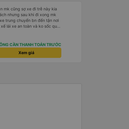
 mk cũng sợ xe đi trễ này kia
hách nhưng sau khi đi xong mk
 xe trung chuyển bn đến tận nơi
 xế lái xe an toàn và ko sốc quá
u đáo nchung mk có đi sg vẫn
ÔNG CẦN THANH TOÁN TRƯỚC
Xem giá