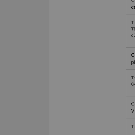
c
T
T
c
C
p
Tr
G
C
V
Tr