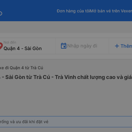
Đơn hàng của tôi
Mở bán vé trên Vexe
fo
Nơi đến
add
Nhập ngày đi
Thêm
xe đi Quận 4 từ Trà Cú
- Sài Gòn từ Trà Cú - Trà Vinh chất lượng cao và giá
rống và ưu đãi khi đặt vé