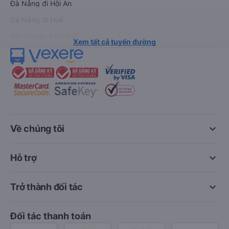
Đà Nẵng đi Hội An
Đà Nẵng đi Huế
Hải Phòng đi Hà Nội
Xem tất cả tuyến đường
keyboard_arrow_down
Về chúng tôi
keyboard_arrow_down
Hỗ trợ
keyboard_arrow_down
Trở thành đối tác
Đối tác thanh toán