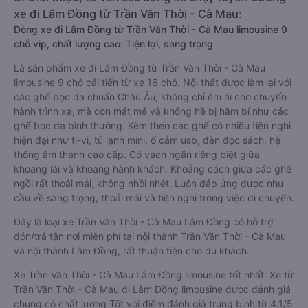
xe đi Lâm Đồng từ Trần Văn Thời - Cà Mau:
Dòng xe đi Lâm Đồng từ Trần Văn Thời - Cà Mau limousine 9
chỗ vip, chất lượng cao: Tiện lợi, sang trọng
Là sản phẩm xe đi Lâm Đồng từ Trần Văn Thời - Cà Mau
limousine 9 chỗ cải tiến từ xe 16 chỗ. Nội thất được làm lại với
các ghế bọc da chuẩn Châu Âu, không chỉ êm ái cho chuyến
hành trình xa, mà còn mát mẻ và không hề bị hầm bí như các
ghế bọc da bình thường. Kèm theo các ghế có nhiều tiện nghi
hiện đại như ti-vi, tủ lạnh mini, ổ cắm usb, đèn đọc sách, hệ
thống âm thanh cao cấp. Có vách ngăn riêng biệt giữa
khoang lái và khoang hành khách. Khoảng cách giữa các ghế
ngồi rất thoải mái, không nhồi nhét. Luôn đáp ứng được nhu
cầu về sang trọng, thoải mái và tiện nghi trong việc di chuyển.
Đây là loại xe Trần Văn Thời - Cà Mau Lâm Đồng có hỗ trợ
đón/trả tận nơi miễn phí tại nội thành Trần Văn Thời - Cà Mau
và nội thành Lâm Đồng, rất thuận tiện cho du khách.
Xe Trần Văn Thời - Cà Mau Lâm Đồng limousine tốt nhất: Xe từ
Trần Văn Thời - Cà Mau đi Lâm Đồng limousine được đánh giá
chung có chất lượng Tốt với điểm đánh giá trung bình từ 4.1/5