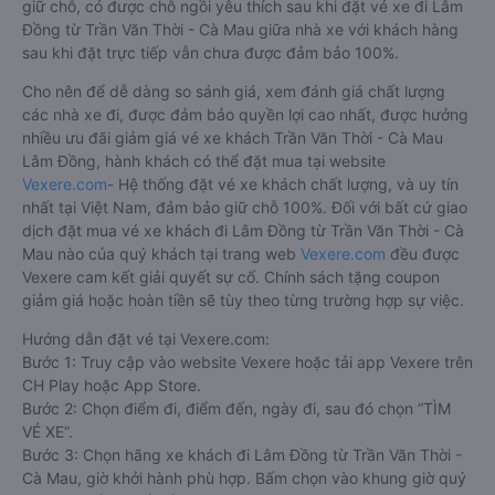
giữ chỗ, có được chỗ ngồi yêu thích sau khi đặt vé xe đi Lâm
Đồng từ Trần Văn Thời - Cà Mau giữa nhà xe với khách hàng
sau khi đặt trực tiếp vẫn chưa được đảm bảo 100%.
Cho nên để dễ dàng so sánh giá, xem đánh giá chất lượng
các nhà xe đi, được đảm bảo quyền lợi cao nhất, được hưởng
nhiều ưu đãi giảm giá vé xe khách Trần Văn Thời - Cà Mau
Lâm Đồng, hành khách có thể đặt mua tại website
Vexere.com
- Hệ thống đặt vé xe khách chất lượng, và uy tín
nhất tại Việt Nam, đảm bảo giữ chỗ 100%. Đối với bất cứ giao
dịch đặt mua vé xe khách đi Lâm Đồng từ Trần Văn Thời - Cà
Mau nào của quý khách tại trang web
Vexere.com
đều được
Vexere cam kết giải quyết sự cố. Chính sách tặng coupon
giảm giá hoặc hoàn tiền sẽ tùy theo từng trường hợp sự việc.
Hướng dẫn đặt vé tại Vexere.com:
Bước 1: Truy cập vào website Vexere hoặc tải app Vexere trên
CH Play hoặc App Store.
Bước 2: Chọn điểm đi, điểm đến, ngày đi, sau đó chọn “TÌM
VÉ XE”.
Bước 3: Chọn hãng xe khách đi Lâm Đồng từ Trần Văn Thời -
Cà Mau, giờ khởi hành phù hợp. Bấm chọn vào khung giờ quý