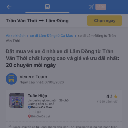
arrow_back
Tải app Vexere ngay!
Tải app Vexere
-30k
Mở app
Mở app
Nhận ưu đãi thành viên độc
-30k/ghế khi đặt vé máy bay qua
quyền
app
Trần Văn Thời
Lâm Đồng
Chọn ngày
Vé xe khách
xe đi Lâm Đồng từ Cà Mau
xe đi Lâm Đồng từ Trần
Văn Thời
Đặt mua vé xe 4 nhà xe đi Lâm Đồng từ Trần
Văn Thời chất lượng cao và giá vé ưu đãi nhất
:
20 chuyến mỗi ngày
Vexere Team
Ngày cập nhật: 07/08/2026
Tuấn Hiệp
4.1
Limousine giường nằm 36 chỗ
(1659 đánh giá)
Giường nằm 40 chỗ
Bến xe Cà Mau
13 giờ
Bến Xe Đà Lạt
Tôi đi Chuyến xe từ Long Thành đến Cần Thơ, khởi hành đúng giờ, hành trình