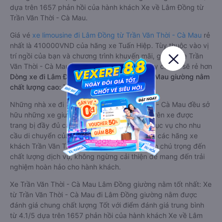
dựa trên 1657 phản hồi của hành khách Xe về Lâm Đồng từ
Trần Văn Thời - Cà Mau.
Giá vé
xe limousine đi Lâm Đồng từ Trần Văn Thời - Cà Mau
rẻ
nhất là 410000VND của hãng xe Tuấn Hiệp. Tùy thuộc vào vị
trí ngồi của bạn và chương trình khuyến mãi, giá vé Xe Trần
Văn Thời - Cà Mau đi Lâm Đồng limousine này có thể sẽ rẻ hơn
Dòng xe đi Lâm Đồng từ Trần Văn Thời - Cà Mau giường nằm
chất lượng cao: Thoải mái, giá cả tốt nhất
Những nhà xe đi Lâm Đồng từ Trần Văn Thời - Cà Mau đều sở
hữu những xe giường nằm chất lượng cao. Trên xe được
trang bị đầy đủ các trang thiết bị hiện đại phục vụ cho nhu
cầu di chuyển của hành khách. Bên cạnh đó, các hãng xe
khách Trần Văn Thời - Cà Mau Lâm Đồng luôn chú trọng đến
chất lượng dịch vụ, không ngừng cải thiện để mang đến trải
nghiệm hoàn hảo cho hành khách.
Xe Trần Văn Thời - Cà Mau Lâm Đồng giường nằm tốt nhất: Xe
từ Trần Văn Thời - Cà Mau đi Lâm Đồng giường nằm được
đánh giá chung chất lượng Tốt với điểm đánh giá trung bình
từ 4.1/5 dựa trên 1657 phản hồi của hành khách Xe về Lâm