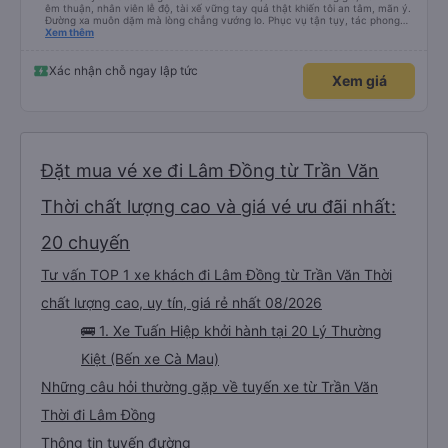
êm thuận, nhân viên lễ độ, tài xế vững tay quả thật khiến tôi an tâm, mãn ý.
Đường xa muôn dặm mà lòng chẳng vướng lo. Phục vụ tận tụy, tác phong
nghiêm cẩn, hiếm thấy giữa thời buổi kim tiền vội vã. Xã hội loạn đạo. Xin gửi
Xem thêm
lời tán dương chân thành, kính chúc nhà xe ngày một hưng thịnh, vạn lộ bình
an.”
Xác nhận chỗ ngay lập tức
Xem giá
Đặt mua vé xe đi Lâm Đồng từ Trần Văn
Thời chất lượng cao và giá vé ưu đãi nhất:
20 chuyến
Tư vấn TOP 1 xe khách đi Lâm Đồng từ Trần Văn Thời
chất lượng cao, uy tín, giá rẻ nhất 08/2026
🚌 1. Xe Tuấn Hiệp khởi hành tại 20 Lý Thường
Kiệt (Bến xe Cà Mau)
Những câu hỏi thường gặp về tuyến xe từ Trần Văn
Thời đi Lâm Đồng
Thông tin tuyến đường