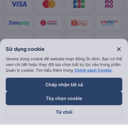
close
Sử dụng cookie
Vexere dùng cookie để website hoạt động ổn định. Bạn có thể
xem chi tiết hoặc thay đổi lựa chọn bất kỳ lúc nào trong phần
Quản lý cookie. Tìm hiểu thêm trong
Chính sách Cookie
.
Chấp nhận tất cả
Tùy chọn cookie
Từ chối
Theo dõi chúng tôi trên