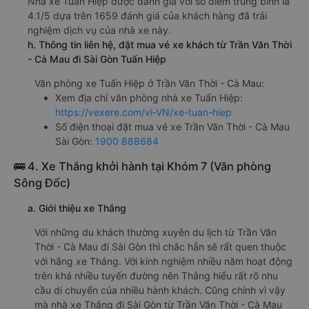
Nhà xe Tuấn Hiệp được đánh giá với số điểm trung bình là
4.1/5 dựa trên 1659 đánh giá của khách hàng đã trải
nghiệm dịch vụ của nhà xe này.
h. Thông tin liên hệ, đặt mua vé xe khách từ Trần Văn Thời
- Cà Mau đi Sài Gòn Tuấn Hiệp
Văn phòng xe Tuấn Hiệp ở Trần Văn Thời - Cà Mau:
Xem địa chỉ văn phòng nhà xe Tuấn Hiệp:
https://vexere.com/vi-VN/xe-tuan-hiep
Số điện thoại đặt mua vé xe Trần Văn Thời - Cà Mau
Sài Gòn:
1900 888684
🚌 4. Xe Thắng khởi hành tại Khóm 7 (Văn phòng
Sông Đốc)
a. Giới thiệu xe Thắng
Với những du khách thường xuyên du lịch từ Trần Văn
Thời - Cà Mau đi Sài Gòn thì chắc hẳn sẽ rất quen thuộc
với hãng xe Thắng. Với kinh nghiệm nhiều năm hoạt động
trên khá nhiều tuyến đường nên Thắng hiểu rất rõ nhu
cầu di chuyển của nhiều hành khách. Cũng chính vì vậy
mà nhà xe Thắng đi Sài Gòn từ Trần Văn Thời - Cà Mau