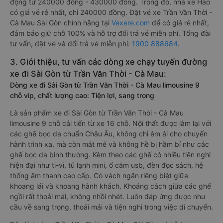
động từ 240000 đồng - 430000 đồng. Trong đó, nhà xe Hảo
có giá vé rẻ nhất, chỉ 240000 đồng. Đặt vé xe Trần Văn Thời -
Cà Mau Sài Gòn chính hãng tại
Vexere.com
để có giá rẻ nhất,
đảm bảo giữ chỗ 100% và hỗ trợ đổi trả vé miễn phí. Tổng đài
tư vấn, đặt vé và đổi trả vé miễn phí:
1900 888684
.
3. Giới thiệu, tư vấn các dòng xe chạy tuyến đường
xe đi Sài Gòn từ Trần Văn Thời - Cà Mau:
Dòng xe đi Sài Gòn từ Trần Văn Thời - Cà Mau limousine 9
chỗ vip, chất lượng cao: Tiện lợi, sang trọng
Là sản phẩm xe đi Sài Gòn từ Trần Văn Thời - Cà Mau
limousine 9 chỗ cải tiến từ xe 16 chỗ. Nội thất được làm lại với
các ghế bọc da chuẩn Châu Âu, không chỉ êm ái cho chuyến
hành trình xa, mà còn mát mẻ và không hề bị hầm bí như các
ghế bọc da bình thường. Kèm theo các ghế có nhiều tiện nghi
hiện đại như ti-vi, tủ lạnh mini, ổ cắm usb, đèn đọc sách, hệ
thống âm thanh cao cấp. Có vách ngăn riêng biệt giữa
khoang lái và khoang hành khách. Khoảng cách giữa các ghế
ngồi rất thoải mái, không nhồi nhét. Luôn đáp ứng được nhu
cầu về sang trọng, thoải mái và tiện nghi trong việc di chuyển.