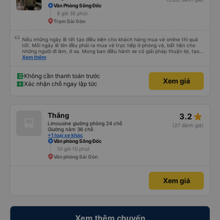
Văn Phòng Sông Đốc
8 giờ 35 phút
Trạm Sài Gòn
Nếu những ngày lễ tết tạo điều kiện cho khách hàng mua vé online thì quá
tốt. Mỗi ngày lễ lớn đều phải ra mua vé trực tiếp ở phòng vé, bất tiện cho
những người đi làm, ở xa. Mong ban điều hành xe có giải pháp thuận lợi, tạo
điều kiện cho khách hàng mua vé online (chuyển khoản khi mua vé). Kính
Xem thêm
chúc nhà xe làm ăn phát đạt.
Không cần thanh toán trước
Xem giá
Xác nhận chỗ ngay lập tức
star_rate
Thắng
3.2
Limousine giường phòng 24 chỗ
(27 đánh giá)
Giường nằm 36 chỗ
+1 loại xe khác
Văn phòng Sông Đốc
10 giờ 10 phút
Văn phòng Sài Gòn
Xem giá
Xem thêm chuyến