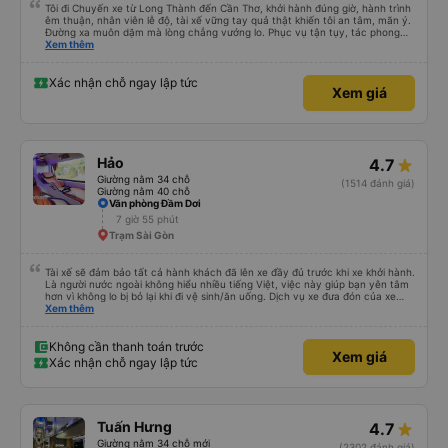
Tôi đi Chuyến xe từ Long Thành đến Cần Thơ, khởi hành đúng giờ, hành trình
êm thuận, nhân viên lễ độ, tài xế vững tay quả thật khiến tôi an tâm, mãn ý.
Đường xa muôn dặm mà lòng chẳng vướng lo. Phục vụ tận tụy, tác phong
nghiêm cẩn, hiếm thấy giữa thời buổi kim tiền vội vã. Xã hội loạn đạo. Xin gửi
Xem thêm
lời tán dương chân thành, kính chúc nhà xe ngày một hưng thịnh, vạn lộ bình
an.”
Xác nhận chỗ ngay lập tức
Xem giá
Hảo
4.7
Giường nằm 34 chỗ
(1514 đánh giá)
Giường nằm 40 chỗ
Văn phòng Đầm Dơi
7 giờ 55 phút
Trạm Sài Gòn
Tài xế sẽ đảm bảo tất cả hành khách đã lên xe đầy đủ trước khi xe khởi hành.
Là người nước ngoài không hiểu nhiều tiếng Việt, việc này giúp bạn yên tâm
hơn vì không lo bị bỏ lại khi đi vệ sinh/ăn uống. Dịch vụ xe đưa đón của xe
buýt Hảo cũng là một điểm cộng, đưa bạn từ bến xe đến chỗ ở MIỄN PHÍ!
Xem thêm
Giúp bạn không phải tỉnh giấc giữa chừng chuyến đi, vẫn còn mơ màng và
loay hoay tìm taxi về khách sạn.
Không cần thanh toán trước
Xem giá
Xác nhận chỗ ngay lập tức
Tuấn Hưng
4.7
Giường nằm 34 chỗ mới
(2302 đánh giá)