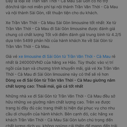
Đây là loại xe Trần Văn Thời - Cà Mau Sài Gòn có hỗ trợ
đón/trả tận nơi miễn phí tại nội thành Trần Văn Thời - Cà Mau
và nội thành Sài Gòn, rất thuận tiện cho du khách.
Xe Trần Văn Thời - Cà Mau Sài Gòn limousine tốt nhất: Xe từ
Trần Văn Thời - Cà Mau đi Sài Gòn limousine được đánh giá
chung có chất lượng Tốt với điểm đánh giá trung bình từ 4.2/5
dựa trên 5499 phản hồi của hành khách Xe về Sài Gòn từ
Trần Văn Thời - Cà Mau.
Giá vé
xe limousine đi Sài Gòn từ Trần Văn Thời - Cà Mau
rẻ
nhất là 240000VND của hãng xe Hảo. Tùy thuộc vào vị trí
ngồi của bạn và chương trình khuyến mãi, giá vé Xe Trần Văn
Thời - Cà Mau đi Sài Gòn limousine này có thể sẽ rẻ hơn
Dòng xe đi Sài Gòn từ Trần Văn Thời - Cà Mau giường nằm
chất lượng cao: Thoải mái, giá cả tốt nhất
Những nhà xe đi Sài Gòn từ Trần Văn Thời - Cà Mau đều sở
hữu những xe giường nằm chất lượng cao. Trên xe được
trang bị đầy đủ các trang thiết bị hiện đại phục vụ cho nhu
cầu di chuyển của hành khách. Bên cạnh đó, các hãng xe
khách Trần Văn Thời - Cà Mau Sài Gòn luôn chú trọng đến
chất lượng dịch vụ, không ngừng cải thiện để mang đến trải