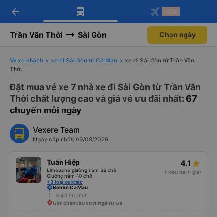
arrow_back
Tải app Vexere ngay!
Tải app Vexere
-30k
Mở app
Mở app
Nhận ưu đãi thành viên độc
-30k/ghế khi đặt vé máy bay qua
quyền
app
Trần Văn Thời
Sài Gòn
Chọn ngày
Vé xe khách
xe đi Sài Gòn từ Cà Mau
xe đi Sài Gòn từ Trần Văn
Thời
Đặt mua vé xe 7 nhà xe đi Sài Gòn từ Trần Văn
Thời chất lượng cao và giá vé ưu đãi nhất
: 67
chuyến mỗi ngày
Vexere Team
Ngày cập nhật: 09/08/2026
Tuấn Hiệp
4.1
Limousine giường nằm 36 chỗ
(1660 đánh giá)
Giường nằm 40 chỗ
+3 loại xe khác
Bến xe Cà Mau
6 giờ 50 phút
Gần chân cầu vượt Ngã Tư Ga