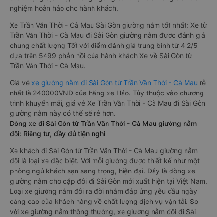
nghiệm hoàn hảo cho hành khách.
Xe Trần Văn Thời - Cà Mau Sài Gòn giường nằm tốt nhất: Xe từ
Trần Văn Thời - Cà Mau đi Sài Gòn giường nằm được đánh giá
chung chất lượng Tốt với điểm đánh giá trung bình từ 4.2/5
dựa trên 5499 phản hồi của hành khách Xe về Sài Gòn từ
Trần Văn Thời - Cà Mau.
Giá vé
xe giường nằm đi Sài Gòn từ Trần Văn Thời - Cà Mau
rẻ
nhất là 240000VND của hãng xe Hảo. Tùy thuộc vào chương
trình khuyến mãi, giá vé Xe Trần Văn Thời - Cà Mau đi Sài Gòn
giường nằm này có thể sẽ rẻ hơn.
Dòng xe đi Sài Gòn từ Trần Văn Thời - Cà Mau giường nằm
đôi: Riêng tư, đầy đủ tiện nghi
Xe khách đi Sài Gòn từ Trần Văn Thời - Cà Mau giường nằm
đôi là loại xe đặc biệt. Với mỗi giường được thiết kế như một
phòng ngủ khách sạn sang trọng, hiện đại. Đây là dòng xe
giường nằm cho cặp đôi đi Sài Gòn mới xuất hiện tại Việt Nam.
Loại xe giường nằm đôi ra đời nhằm đáp ứng yêu cầu ngày
càng cao của khách hàng về chất lượng dịch vụ vận tải. So
với xe giường nằm thông thường, xe giường nằm đôi đi Sài