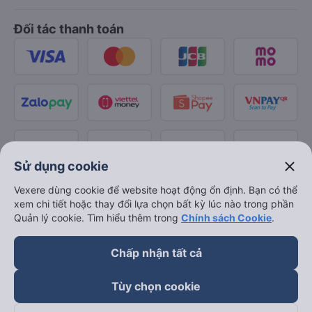
Đối tác thanh toán
close
Sử dụng cookie
Vexere dùng cookie để website hoạt động ổn định. Bạn có thể
xem chi tiết hoặc thay đổi lựa chọn bất kỳ lúc nào trong phần
Quản lý cookie. Tìm hiểu thêm trong
Chính sách Cookie
.
Chấp nhận tất cả
Tùy chọn cookie