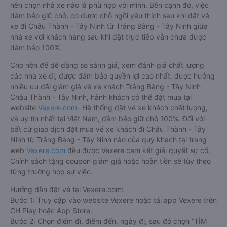
nên chọn nhà xe nào là phù hợp với mình. Bên cạnh đó, việc
đảm bảo giữ chỗ, có được chỗ ngồi yêu thích sau khi đặt vé
xe đi Châu Thành - Tây Ninh từ Trảng Bàng - Tây Ninh giữa
nhà xe với khách hàng sau khi đặt trực tiếp vẫn chưa được
đảm bảo 100%.
Cho nên để dễ dàng so sánh giá, xem đánh giá chất lượng
các nhà xe đi, được đảm bảo quyền lợi cao nhất, được hưởng
nhiều ưu đãi giảm giá vé xe khách Trảng Bàng - Tây Ninh
Châu Thành - Tây Ninh, hành khách có thể đặt mua tại
website
Vexere.com
- Hệ thống đặt vé xe khách chất lượng,
và uy tín nhất tại Việt Nam, đảm bảo giữ chỗ 100%. Đối với
bất cứ giao dịch đặt mua vé xe khách đi Châu Thành - Tây
Ninh từ Trảng Bàng - Tây Ninh nào của quý khách tại trang
web
Vexere.com
đều được Vexere cam kết giải quyết sự cố.
Chính sách tặng coupon giảm giá hoặc hoàn tiền sẽ tùy theo
từng trường hợp sự việc.
Hướng dẫn đặt vé tại Vexere.com:
Bước 1: Truy cập vào website Vexere hoặc tải app Vexere trên
CH Play hoặc App Store.
Bước 2: Chọn điểm đi, điểm đến, ngày đi, sau đó chọn “TÌM