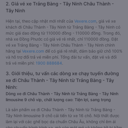
2. Giá vé xe Trảng Bàng - Tây Ninh Châu Thành -
Tây Ninh
Hiện tại, theo cập nhật mới nhất của
Vexere.com
, giá vé xe
khách đi Châu Thành - Tây Ninh từ Trảng Bàng - Tây Ninh có
mức giá dao động từ 110000 đồng - 110000 đồng. Trong đó,
nhà xe Đồng Phước có giá vé rẻ nhất, chỉ 110000 đồng. Đặt
vé xe Trảng Bàng - Tây Ninh Châu Thành - Tây Ninh chính
hãng tại
Vexere.com
để có giá rẻ nhất, đảm bảo giữ chỗ 100%
và hỗ trợ đổi trả vé miễn phí. Tổng đài tư vấn, đặt vé và đổi
trả vé miễn phí:
1900 888684
.
3. Giới thiệu, tư vấn các dòng xe chạy tuyến đường
xe đi Châu Thành - Tây Ninh từ Trảng Bàng - Tây
Ninh:
Dòng xe đi Châu Thành - Tây Ninh từ Trảng Bàng - Tây Ninh
limousine 9 chỗ vip, chất lượng cao: Tiện lợi, sang trọng
Là sản phẩm xe đi Châu Thành - Tây Ninh từ Trảng Bàng -
Tây Ninh limousine 9 chỗ cải tiến từ xe 16 chỗ. Nội thất được
làm lại với các ghế bọc da chuẩn Châu Âu, không chỉ êm ái
cho chuyến hành trình xa, mà còn mát mẻ và không hề bị hầm