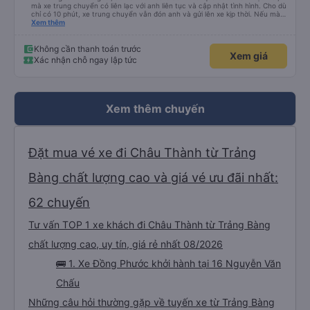
mà xe trung chuyển có liên lạc với anh liên tục và cập nhật tình hình. Cho dù
chỉ có 10 phút, xe trung chuyển vẫn đón anh và gửi lên xe kịp thời. Nếu mà
được, anh thật muốn tip cho bác tài. Xe này là xe Limousine nhưng mà vé xe
Xem thêm
bằng xe khách cũng 100k. Rất hài lòng, điểm duy nhất phải cải thiện là wifi
trên xe ko kết nối được.
Không cần thanh toán trước
Xem giá
Xác nhận chỗ ngay lập tức
Xem thêm chuyến
Đặt mua vé xe đi Châu Thành từ Trảng
Bàng chất lượng cao và giá vé ưu đãi nhất:
62 chuyến
Tư vấn TOP 1 xe khách đi Châu Thành từ Trảng Bàng
chất lượng cao, uy tín, giá rẻ nhất 08/2026
🚌 1. Xe Đồng Phước khởi hành tại 16 Nguyễn Văn
Chấu
Những câu hỏi thường gặp về tuyến xe từ Trảng Bàng