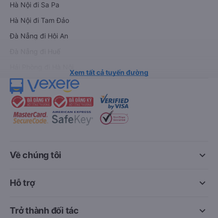
Hà Nội đi Sa Pa
Hà Nội đi Tam Đảo
Đà Nẵng đi Hội An
Đà Nẵng đi Huế
Hải Phòng đi Hà Nội
Xem tất cả tuyến đường
keyboard_arrow_down
Về chúng tôi
keyboard_arrow_down
Hỗ trợ
keyboard_arrow_down
Trở thành đối tác