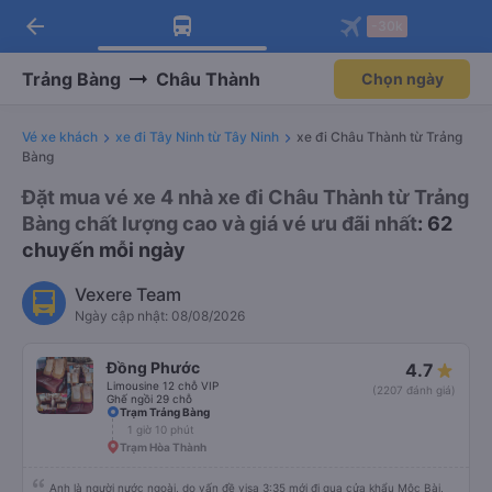
arrow_back
Tải app Vexere ngay!
Tải app Vexere
-30k
Mở app
Mở app
Nhận ưu đãi thành viên độc
-30k/ghế khi đặt vé máy bay qua
quyền
app
Trảng Bàng
Châu Thành
Chọn ngày
Vé xe khách
xe đi Tây Ninh từ Tây Ninh
xe đi Châu Thành từ Trảng
Bàng
Đặt mua vé xe 4 nhà xe đi Châu Thành từ Trảng
Bàng chất lượng cao và giá vé ưu đãi nhất
: 62
chuyến mỗi ngày
Vexere Team
Ngày cập nhật: 08/08/2026
Đồng Phước
4.7
Limousine 12 chỗ VIP
(2207 đánh giá)
Ghế ngồi 29 chỗ
Trạm Trảng Bàng
1 giờ 10 phút
Trạm Hòa Thành
Anh là người nước ngoài, do vấn đề visa 3:35 mới đi qua cửa khẩu Mộc Bài,