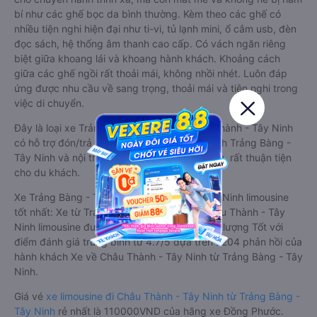
bí như các ghế bọc da bình thường. Kèm theo các ghế có
nhiều tiện nghi hiện đại như ti-vi, tủ lạnh mini, ổ cắm usb, đèn
đọc sách, hệ thống âm thanh cao cấp. Có vách ngăn riêng
biệt giữa khoang lái và khoang hành khách. Khoảng cách
giữa các ghế ngồi rất thoải mái, không nhồi nhét. Luôn đáp
ứng được nhu cầu về sang trọng, thoải mái và tiện nghi trong
việc di chuyển.
Đây là loại xe Trảng Bàng - Tây Ninh Châu Thành - Tây Ninh
có hỗ trợ đón/trả tận nơi miễn phí tại nội thành Trảng Bàng -
Tây Ninh và nội thành Châu Thành - Tây Ninh, rất thuận tiện
cho du khách.
Xe Trảng Bàng - Tây Ninh Châu Thành - Tây Ninh limousine
tốt nhất: Xe từ Trảng Bàng - Tây Ninh đi Châu Thành - Tây
Ninh limousine được đánh giá chung có chất lượng Tốt với
điểm đánh giá trung bình từ 4.7/5 dựa trên 2204 phản hồi của
hành khách Xe về Châu Thành - Tây Ninh từ Trảng Bàng - Tây
Ninh.
Giá vé
xe limousine đi Châu Thành - Tây Ninh từ Trảng Bàng -
Tây Ninh
rẻ nhất là 110000VND của hãng xe Đồng Phước.