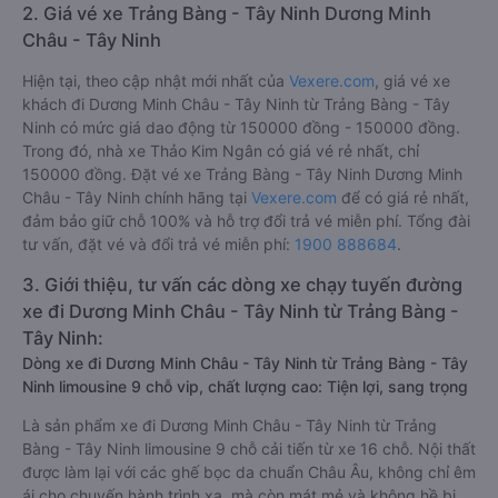
2. Giá vé xe Trảng Bàng - Tây Ninh Dương Minh
Châu - Tây Ninh
Hiện tại, theo cập nhật mới nhất của
Vexere.com
, giá vé xe
khách đi Dương Minh Châu - Tây Ninh từ Trảng Bàng - Tây
Ninh có mức giá dao động từ 150000 đồng - 150000 đồng.
Trong đó, nhà xe Thảo Kim Ngân có giá vé rẻ nhất, chỉ
150000 đồng. Đặt vé xe Trảng Bàng - Tây Ninh Dương Minh
Châu - Tây Ninh chính hãng tại
Vexere.com
để có giá rẻ nhất,
đảm bảo giữ chỗ 100% và hỗ trợ đổi trả vé miễn phí. Tổng đài
tư vấn, đặt vé và đổi trả vé miễn phí:
1900 888684
.
3. Giới thiệu, tư vấn các dòng xe chạy tuyến đường
xe đi Dương Minh Châu - Tây Ninh từ Trảng Bàng -
Tây Ninh:
Dòng xe đi Dương Minh Châu - Tây Ninh từ Trảng Bàng - Tây
Ninh limousine 9 chỗ vip, chất lượng cao: Tiện lợi, sang trọng
Là sản phẩm xe đi Dương Minh Châu - Tây Ninh từ Trảng
Bàng - Tây Ninh limousine 9 chỗ cải tiến từ xe 16 chỗ. Nội thất
được làm lại với các ghế bọc da chuẩn Châu Âu, không chỉ êm
ái cho chuyến hành trình xa, mà còn mát mẻ và không hề bị