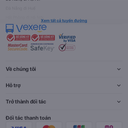
Đà Nẵng đi Huế
Hải Phòng đi Hà Nội
Xem tất cả tuyến đường
keyboard_arrow_down
Về chúng tôi
keyboard_arrow_down
Hỗ trợ
keyboard_arrow_down
Trở thành đối tác
Đối tác thanh toán