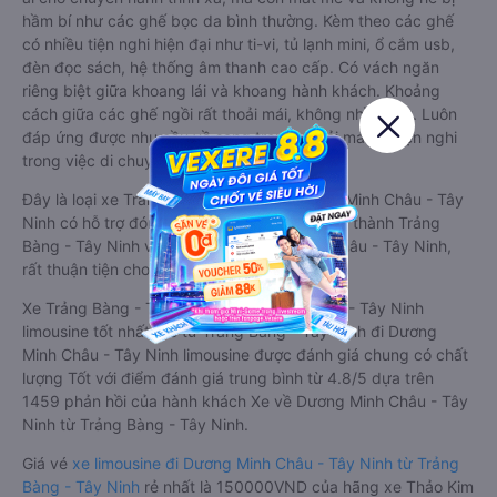
hầm bí như các ghế bọc da bình thường. Kèm theo các ghế
có nhiều tiện nghi hiện đại như ti-vi, tủ lạnh mini, ổ cắm usb,
đèn đọc sách, hệ thống âm thanh cao cấp. Có vách ngăn
riêng biệt giữa khoang lái và khoang hành khách. Khoảng
cách giữa các ghế ngồi rất thoải mái, không nhồi nhét. Luôn
đáp ứng được nhu cầu về sang trọng, thoải mái và tiện nghi
trong việc di chuyển.
Đây là loại xe Trảng Bàng - Tây Ninh Dương Minh Châu - Tây
Ninh có hỗ trợ đón/trả tận nơi miễn phí tại nội thành Trảng
Bàng - Tây Ninh và nội thành Dương Minh Châu - Tây Ninh,
rất thuận tiện cho du khách.
Xe Trảng Bàng - Tây Ninh Dương Minh Châu - Tây Ninh
limousine tốt nhất: Xe từ Trảng Bàng - Tây Ninh đi Dương
Minh Châu - Tây Ninh limousine được đánh giá chung có chất
lượng Tốt với điểm đánh giá trung bình từ 4.8/5 dựa trên
1459 phản hồi của hành khách Xe về Dương Minh Châu - Tây
Ninh từ Trảng Bàng - Tây Ninh.
Giá vé
xe limousine đi Dương Minh Châu - Tây Ninh từ Trảng
Bàng - Tây Ninh
rẻ nhất là 150000VND của hãng xe Thảo Kim