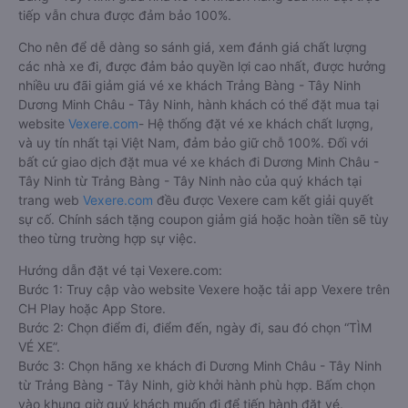
tiếp vẫn chưa được đảm bảo 100%.
Cho nên để dễ dàng so sánh giá, xem đánh giá chất lượng
các nhà xe đi, được đảm bảo quyền lợi cao nhất, được hưởng
nhiều ưu đãi giảm giá vé xe khách Trảng Bàng - Tây Ninh
Dương Minh Châu - Tây Ninh, hành khách có thể đặt mua tại
website
Vexere.com
- Hệ thống đặt vé xe khách chất lượng,
và uy tín nhất tại Việt Nam, đảm bảo giữ chỗ 100%. Đối với
bất cứ giao dịch đặt mua vé xe khách đi Dương Minh Châu -
Tây Ninh từ Trảng Bàng - Tây Ninh nào của quý khách tại
trang web
Vexere.com
đều được Vexere cam kết giải quyết
sự cố. Chính sách tặng coupon giảm giá hoặc hoàn tiền sẽ tùy
theo từng trường hợp sự việc.
Hướng dẫn đặt vé tại Vexere.com:
Bước 1: Truy cập vào website Vexere hoặc tải app Vexere trên
CH Play hoặc App Store.
Bước 2: Chọn điểm đi, điểm đến, ngày đi, sau đó chọn “TÌM
VÉ XE”.
Bước 3: Chọn hãng xe khách đi Dương Minh Châu - Tây Ninh
từ Trảng Bàng - Tây Ninh, giờ khởi hành phù hợp. Bấm chọn
vào khung giờ quý khách muốn đi để tiến hành đặt vé.