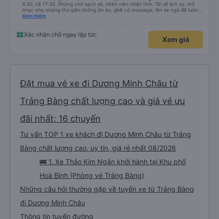
4:20, về 17:35. Phòng chờ sạch sẽ, nhân viên nhiệt tình. Tài xế lịch sự, mở
nhạc nhẹ nhàng thư giãn không ồn ào, ghế có massage, lên xe ngủ đã luôn
😆. Thấy có quét dọn xe trước khi mời khách lên. Xuất phát có chậm hơn giờ
Xem thêm
trên vé 5-10p nhưng với mình không đáng kể. Có trung chuyển tới tận bãi xe
KDL Sunworld, phòng chờ trong đó luôn. Tài xế trung chuyển cũng lịch sự,
nhiệt tình. Chuyến đi phục vụ chai nước nhỏ với kẹo gừng, chiều về phục vụ
Xác nhận chỗ ngay lập tức
Xem giá
trái cây tại phòng chờ, nước bí đao hạt chia, thanh long sấy và kẹo gừng.
Kẹo gừng ngon nha, cho 1 viên ăn chưa đã 🥹 Nói chung ưng rồi đó, lần sau
có đi TN sẽ tiếp tục book nhà xe này 👍
Đặt mua vé xe đi Dương Minh Châu từ
Trảng Bàng chất lượng cao và giá vé ưu
đãi nhất: 16 chuyến
Tư vấn TOP 1 xe khách đi Dương Minh Châu từ Trảng
Bàng chất lượng cao, uy tín, giá rẻ nhất 08/2026
🚌 1. Xe Thảo Kim Ngân khởi hành tại Khu phố
Hoà Bình (Phòng vé Trảng Bàng)
Những câu hỏi thường gặp về tuyến xe từ Trảng Bàng
đi Dương Minh Châu
Thông tin tuyến đường