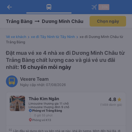
arrow_back
Tải app Vexere ngay!
Tải app Vexere
-30k
Mở app
Mở app
Nhận ưu đãi thành viên độc
-30k/ghế khi đặt vé máy bay qua
quyền
app
Trảng Bàng
Dương Minh Châu
Chọn ngày
Vé xe khách
xe đi Tây Ninh từ Tây Ninh
xe đi Dương Minh Châu từ
Trảng Bàng
Đặt mua vé xe 4 nhà xe đi Dương Minh Châu từ
Trảng Bàng chất lượng cao và giá vé ưu đãi
nhất
: 16 chuyến mỗi ngày
Vexere Team
Ngày cập nhật: 07/08/2026
Thảo Kim Ngân
4.8
Limousine thương gia 11 chỗ
(1459 đánh giá)
Limousine thượng đỉnh 9 chỗ
Phòng vé Trảng Bàng
0 giờ 55 phút
Phòng vé K13
Lần đầu sử dụng dịch vụ bên nhà xe này, khá ấn tượng. Mình đến Núi Bà, đi