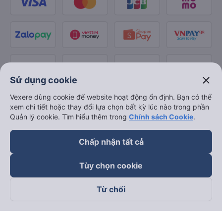
close
Sử dụng cookie
Vexere dùng cookie để website hoạt động ổn định. Bạn có thể
xem chi tiết hoặc thay đổi lựa chọn bất kỳ lúc nào trong phần
Quản lý cookie. Tìm hiểu thêm trong
Chính sách Cookie
.
Chấp nhận tất cả
Tùy chọn cookie
Từ chối
Theo dõi chúng tôi trên
Facebook
Tiktok
Youtube