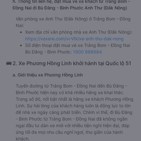
h. Thông tin liên hệ, đặt mua vé xe khách từ Trảng Bom -
Đồng Nai đi Bù Đăng - Bình Phước Anh Thư (Đắk Nông)
Văn phòng xe Anh Thư (Đắk Nông) ở Trảng Bom - Đồng
Nai:
Xem địa chỉ văn phòng nhà xe Anh Thư (Đắk Nông):
https://vexere.com/vi-VN/xe-anh-thu-dak-nong
Số điện thoại đặt mua vé xe Trảng Bom - Đồng Nai
Bù Đăng - Bình Phước:
1900 888684
🚌 2. Xe Phương Hồng Linh khởi hành tại Quốc lộ 51
a. Giới thiệu xe Phương Hồng Linh
Tuyến đường từ Trảng Bom - Đồng Nai đến Bù Đăng -
Bình Phước hiện nay có khá nhiều hãng xe khai thác.
Trong số đó, nổi bật nhất là hãng xe khách Phương Hồng
Linh. Sự hài lòng của khách hàng luôn là động lực to lớn
để nhà xe ngày càng phát triển. Chính vì thế, đi Bù Đăng
- Bình Phước từ Trảng Bom - Đồng Nai đã không ngần
ngại đầu tư dàn xe mới với nhiều tiện nghi hiện đại, đáp
ứng tối đa mọi nhu cầu nghỉ ngơi, thư giãn của hành
khách.