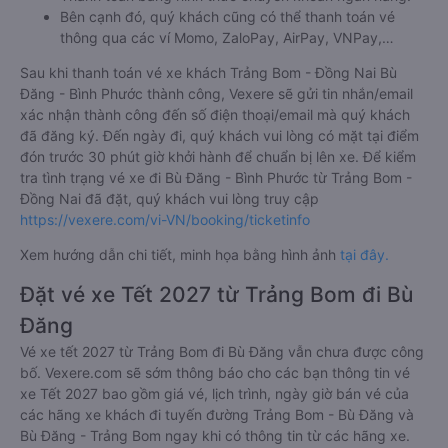
Bên cạnh đó, quý khách cũng có thể thanh toán vé
thông qua các ví Momo, ZaloPay, AirPay, VNPay,…
Sau khi thanh toán vé xe khách Trảng Bom - Đồng Nai Bù
Đăng - Bình Phước thành công, Vexere sẽ gửi tin nhắn/email
xác nhận thành công đến số điện thoại/email mà quý khách
đã đăng ký. Đến ngày đi, quý khách vui lòng có mặt tại điểm
đón trước 30 phút giờ khởi hành để chuẩn bị lên xe. Để kiểm
tra tình trạng vé xe đi Bù Đăng - Bình Phước từ Trảng Bom -
Đồng Nai đã đặt, quý khách vui lòng truy cập
https://vexere.com/vi-VN/booking/ticketinfo
Xem hướng dẫn chi tiết, minh họa bằng hình ảnh
tại đây.
Đặt vé xe Tết 2027 từ Trảng Bom đi Bù
Đăng
Vé xe tết 2027 từ Trảng Bom đi Bù Đăng vẫn chưa được công
bố. Vexere.com sẽ sớm thông báo cho các bạn thông tin vé
xe Tết 2027 bao gồm giá vé, lịch trình, ngày giờ bán vé của
các hãng xe khách đi tuyến đường Trảng Bom - Bù Đăng và
Bù Đăng - Trảng Bom ngay khi có thông tin từ các hãng xe.