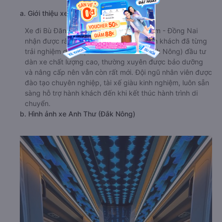
a. Giới thiệu xe Anh Thư (Đắk Nông)
Xe đi Bù Đăng - Bình Phước từ Trảng Bom - Đồng Nai
nhận được rất nhiều đánh giá tốt từ hành khách đã từng
trải nghiệm dịch vụ. Nhà xe Anh Thư (Đắk Nông) đầu tư
dàn xe chất lượng cao, thường xuyên được bảo dưỡng
và nâng cấp nên vẫn còn rất mới. Đội ngũ nhân viên được
đào tạo chuyên nghiệp, tài xế giàu kinh nghiệm, luôn sẵn
sàng hỗ trợ hành khách đến khi kết thúc hành trình di
chuyển.
b. Hình ảnh xe Anh Thư (Đắk Nông)