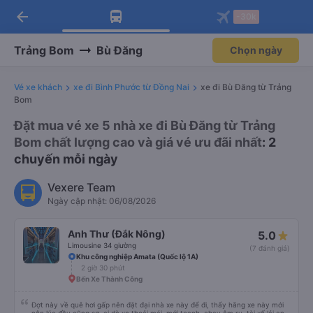
arrow_back
Tải app Vexere ngay!
Tải app Vexere
-30k
Mở app
Mở app
Nhận ưu đãi thành viên độc
-30k/ghế khi đặt vé máy bay qua
quyền
app
Trảng Bom
Bù Đăng
Chọn ngày
Vé xe khách
xe đi Bình Phước từ Đồng Nai
xe đi Bù Đăng từ Trảng
Bom
Đặt mua vé xe 5 nhà xe đi Bù Đăng từ Trảng
Bom chất lượng cao và giá vé ưu đãi nhất
: 2
chuyến mỗi ngày
Vexere Team
Ngày cập nhật: 06/08/2026
Anh Thư (Đắk Nông)
5.0
Limousine 34 giường
(7 đánh giá)
Khu công nghiệp Amata (Quốc lộ 1A)
2 giờ 30 phút
Bến Xe Thành Công
Đợt này về quê hơi gấp nên đặt đại nhà xe này để đi, thấy hãng xe này mới