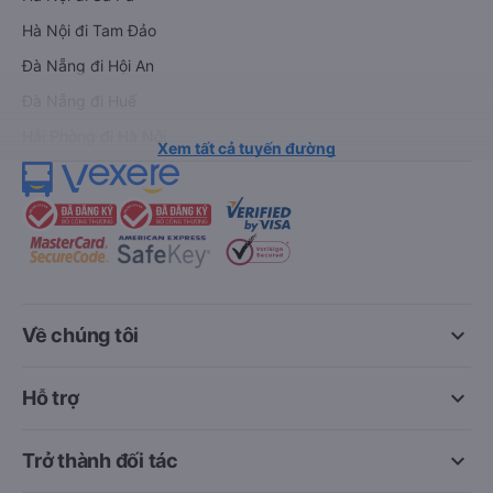
Hà Nội đi Tam Đảo
Đà Nẵng đi Hội An
Đà Nẵng đi Huế
Hải Phòng đi Hà Nội
Xem tất cả tuyến đường
keyboard_arrow_down
Về chúng tôi
keyboard_arrow_down
Hỗ trợ
keyboard_arrow_down
Trở thành đối tác