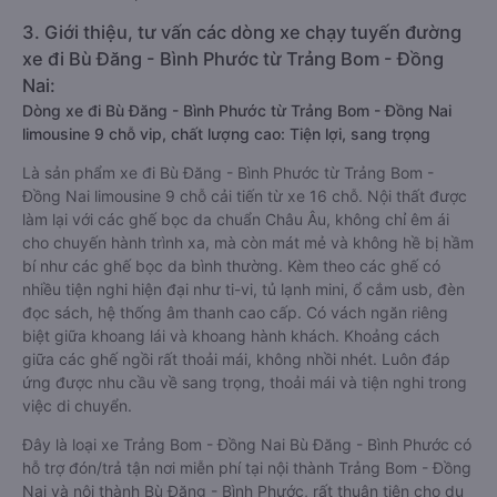
3. Giới thiệu, tư vấn các dòng xe chạy tuyến đường
xe đi Bù Đăng - Bình Phước từ Trảng Bom - Đồng
Nai:
Dòng xe đi Bù Đăng - Bình Phước từ Trảng Bom - Đồng Nai
limousine 9 chỗ vip, chất lượng cao: Tiện lợi, sang trọng
Là sản phẩm xe đi Bù Đăng - Bình Phước từ Trảng Bom -
Đồng Nai limousine 9 chỗ cải tiến từ xe 16 chỗ. Nội thất được
làm lại với các ghế bọc da chuẩn Châu Âu, không chỉ êm ái
cho chuyến hành trình xa, mà còn mát mẻ và không hề bị hầm
bí như các ghế bọc da bình thường. Kèm theo các ghế có
nhiều tiện nghi hiện đại như ti-vi, tủ lạnh mini, ổ cắm usb, đèn
đọc sách, hệ thống âm thanh cao cấp. Có vách ngăn riêng
biệt giữa khoang lái và khoang hành khách. Khoảng cách
giữa các ghế ngồi rất thoải mái, không nhồi nhét. Luôn đáp
ứng được nhu cầu về sang trọng, thoải mái và tiện nghi trong
việc di chuyển.
Đây là loại xe Trảng Bom - Đồng Nai Bù Đăng - Bình Phước có
hỗ trợ đón/trả tận nơi miễn phí tại nội thành Trảng Bom - Đồng
Nai và nội thành Bù Đăng - Bình Phước, rất thuận tiện cho du