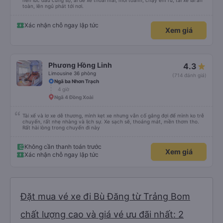
nên lúc đầu cũng sợ, ai dè xe thoải mái, mới toanh, chạy êm ru, tài xế lái an
toàn, lên ngủ phát tới nơi.
Xác nhận chỗ ngay lập tức
Xem giá
Phương Hồng Linh
4.3
Limousine 36 phòng
(714 đánh giá)
Ngã ba Nhơn Trạch
4 giờ
Ngã 4 Đồng Xoài
Tài xế và lơ xe dễ thương, mình kẹt xe nhưng vẫn cố gắng đợi để mình ko trễ
chuyến, rất nhẹ nhàng và lịch sự. Xe sạch sẽ, thoáng mát, mền thơm tho.
Rất hài lòng trong chuyến đi này
Không cần thanh toán trước
Xem giá
Xác nhận chỗ ngay lập tức
Đặt mua vé xe đi Bù Đăng từ Trảng Bom
chất lượng cao và giá vé ưu đãi nhất: 2