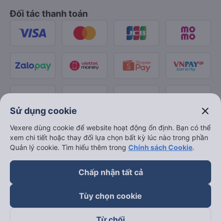
Đối tác thanh toán
close
Sử dụng cookie
Vexere dùng cookie để website hoạt động ổn định. Bạn có thể
xem chi tiết hoặc thay đổi lựa chọn bất kỳ lúc nào trong phần
Quản lý cookie. Tìm hiểu thêm trong
Chính sách Cookie
.
Chấp nhận tất cả
Tùy chọn cookie
Từ chối