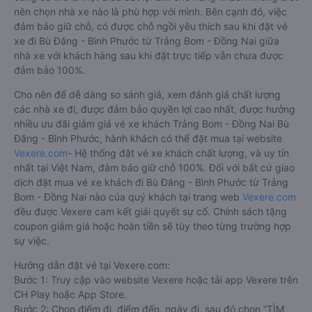
nên chọn nhà xe nào là phù hợp với mình. Bên cạnh đó, việc
đảm bảo giữ chỗ, có được chỗ ngồi yêu thích sau khi đặt vé
xe đi Bù Đăng - Bình Phước từ Trảng Bom - Đồng Nai giữa
nhà xe với khách hàng sau khi đặt trực tiếp vẫn chưa được
đảm bảo 100%.
Cho nên để dễ dàng so sánh giá, xem đánh giá chất lượng
các nhà xe đi, được đảm bảo quyền lợi cao nhất, được hưởng
nhiều ưu đãi giảm giá vé xe khách Trảng Bom - Đồng Nai Bù
Đăng - Bình Phước, hành khách có thể đặt mua tại website
Vexere.com
- Hệ thống đặt vé xe khách chất lượng, và uy tín
nhất tại Việt Nam, đảm bảo giữ chỗ 100%. Đối với bất cứ giao
dịch đặt mua vé xe khách đi Bù Đăng - Bình Phước từ Trảng
Bom - Đồng Nai nào của quý khách tại trang web
Vexere.com
đều được Vexere cam kết giải quyết sự cố. Chính sách tặng
coupon giảm giá hoặc hoàn tiền sẽ tùy theo từng trường hợp
sự việc.
Hướng dẫn đặt vé tại Vexere.com:
Bước 1: Truy cập vào website Vexere hoặc tải app Vexere trên
CH Play hoặc App Store.
Bước 2: Chọn điểm đi, điểm đến, ngày đi, sau đó chọn “TÌM