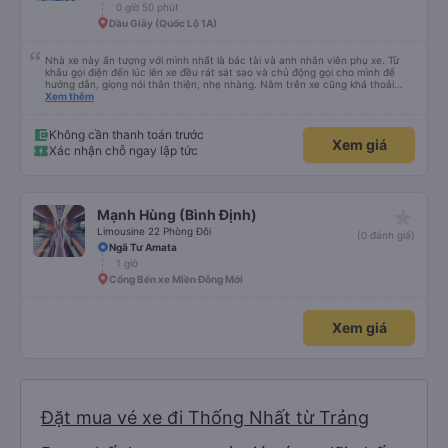
0 giờ 50 phút
Dầu Giây (Quốc Lộ 1A)
Nhà xe này ấn tượng với mình nhất là bác tài và anh nhân viên phụ xe. Từ
khâu gọi điện đến lúc lên xe đều rát sát sao và chủ động gọi cho mình để
hướng dẫn, giọng nói thân thiện, nhẹ nhàng. Nằm trên xe cũng khá thoải
mái, chăn nệm nước suối đầy đủ. Chuyến xe của mình hầu hết là các cô bác
Xem thêm
lớn tuổi thế nên khi hít thở sẽ thấy có một chút mùi người già Lúc xuống xe,
điểm thả của mình ban đầu dự kiến là Ngã 3 Sợi ( Nha Trang ) và bắt Grab
nhưng các anh hướng dẫn mình xuống ở đây không có ma nào dám chở đâu
Không cần thanh toán trước
Xem giá
( vì đây là địa bàn của thế lực xe ôm ngầm, dân chơi cỏ kẹo ke...) Và thế là
Xác nhận chỗ ngay lập tức
mình được chở xuống Ngã 3 thành , nơi sáng sủa an toàn hơn. Một Chuyến
xe được biết thêm nhiều câu chuyện mới. Cảm ơn nhà xe đã giúp đỡ
star_rate
Mạnh Hùng (Bình Định)
Limousine 22 Phòng Đôi
(0 đánh giá)
Ngã Tư Amata
1 giờ
Cổng Bến xe Miền Đông Mới
Xem giá
Đặt mua vé xe đi Thống Nhất từ Trảng