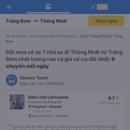
arrow_back
Tải app Vexere ngay!
Tải app Vexere
-30k
Mở app
Mở app
Nhận ưu đãi thành viên độc
-30k/ghế khi đặt vé máy bay qua
quyền
app
Trảng Bom
Thống Nhất
Chọn ngày
Vé xe khách
xe đi Đồng Nai từ Đồng Nai
xe đi Thống Nhất từ Trảng
Bom
Đặt mua vé xe 7 nhà xe đi Thống Nhất từ Trảng
Bom chất lượng cao và giá vé ưu đãi nhất
: 9
chuyến mỗi ngày
Vexere Team
Ngày cập nhật: 08/08/2026
Điền Linh Limousine
4.1
Limousine 24 Phòng Đôi
(6370 đánh giá)
Trảng Bom - Đồng Nai
0 giờ 25 phút
Ngã 3 Dầu Giây - Đồng Nai
Cảm ơn bạn rất nhiều. Nếu bạn muốn sử dụng xe cabin từ Phú Mỹ Hưng đi