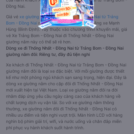
Đồng Nai.
Giá vé
xe giường nằm đi Thống Nhất - Đồng Nai từ Trảng
Bom - Đồng Nai
rẻ nhất là 770000VND của hãng xe Mạnh
Hùng (Bình Định). Tùy thuộc vào chương trình khuyến mãi, giá
vé Xe Trảng Bom - Đồng Nai đi Thống Nhất - Đồng Nai
giường nằm này có thể sẽ rẻ hơn.
Dòng xe đi Thống Nhất - Đồng Nai từ Trảng Bom - Đồng Nai
giường nằm đôi: Riêng tư, đầy đủ tiện nghi
Xe khách đi Thống Nhất - Đồng Nai từ Trảng Bom - Đồng Nai
giường nằm đôi là loại xe đặc biệt. Với mỗi giường được thiết
kế như một phòng ngủ khách sạn sang trọng, hiện đại. Đây là
dòng xe giường nằm cho cặp đôi đi Thống Nhất - Đồng Nai
mới xuất hiện tại Việt Nam. Loại xe giường nằm đôi ra đời
nhằm đáp ứng yêu cầu ngày càng cao của khách hàng về
chất lượng dịch vụ vận tải. So với xe giường nằm thông
thường, xe giường nằm đôi đi Thống Nhất - Đồng Nai có
nhiều ưu điểm và tiện nghi vượt trội. Màn hình LCD với hàng
nghìn bộ phim giải trí, wifi, và nước uống và chăn đắp miễn
phí phục vụ hành khách suốt hành trình.