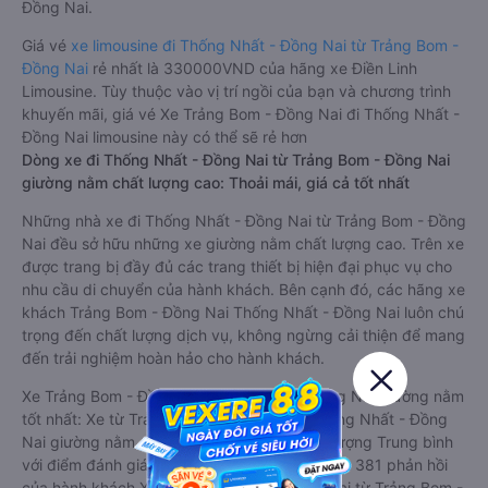
Đồng Nai.
Giá vé
xe limousine đi Thống Nhất - Đồng Nai từ Trảng Bom -
Đồng Nai
rẻ nhất là 330000VND của hãng xe Điền Linh
Limousine. Tùy thuộc vào vị trí ngồi của bạn và chương trình
khuyến mãi, giá vé Xe Trảng Bom - Đồng Nai đi Thống Nhất -
Đồng Nai limousine này có thể sẽ rẻ hơn
Dòng xe đi Thống Nhất - Đồng Nai từ Trảng Bom - Đồng Nai
giường nằm chất lượng cao: Thoải mái, giá cả tốt nhất
Những nhà xe đi Thống Nhất - Đồng Nai từ Trảng Bom - Đồng
Nai đều sở hữu những xe giường nằm chất lượng cao. Trên xe
được trang bị đầy đủ các trang thiết bị hiện đại phục vụ cho
nhu cầu di chuyển của hành khách. Bên cạnh đó, các hãng xe
khách Trảng Bom - Đồng Nai Thống Nhất - Đồng Nai luôn chú
trọng đến chất lượng dịch vụ, không ngừng cải thiện để mang
đến trải nghiệm hoàn hảo cho hành khách.
Xe Trảng Bom - Đồng Nai Thống Nhất - Đồng Nai giường nằm
tốt nhất: Xe từ Trảng Bom - Đồng Nai đi Thống Nhất - Đồng
Nai giường nằm được đánh giá chung chất lượng Trung bình
với điểm đánh giá trung bình từ 1.6/5 dựa trên 381 phản hồi
của hành khách Xe về Thống Nhất - Đồng Nai từ Trảng Bom -