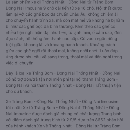
Là sản phẩm xe đi Thống Nhất - Đồng Nai từ Trảng Bom -
Đồng Nai limousine 9 chỗ cải tiến từ xe 16 chỗ. Nội thất được
làm lại với các ghế bọc da chuẩn Châu Âu, không chỉ êm ái
cho chuyến hành trình xa, mà còn mát mẻ và không hề bị hầm
bí như các ghế bọc da bình thường. Kèm theo các ghế có
nhiều tiện nghi hiện đại như ti-vi, tủ lạnh mini, ổ cắm usb, đèn
đọc sách, hệ thống âm thanh cao cấp. Có vách ngăn riêng
biệt giữa khoang lái và khoang hành khách. Khoảng cách
giữa các ghế ngồi rất thoải mái, không nhồi nhét. Luôn đáp
ứng được nhu cầu về sang trọng, thoải mái và tiện nghi trong
việc di chuyển.
Đây là loại xe Trảng Bom - Đồng Nai Thống Nhất - Đồng Nai
có hỗ trợ đón/trả tận nơi miễn phí tại nội thành Trảng Bom -
Đồng Nai và nội thành Thống Nhất - Đồng Nai, rất thuận tiện
cho du khách.
Xe Trảng Bom - Đồng Nai Thống Nhất - Đồng Nai limousine
tốt nhất: Xe từ Trảng Bom - Đồng Nai đi Thống Nhất - Đồng
Nai limousine được đánh giá chung có chất lượng Trung bình
với điểm đánh giá trung bình từ 2.9/5 dựa trên 8652 phản hồi
của hành khách Xe về Thống Nhất - Đồng Nai từ Trảng Bom -