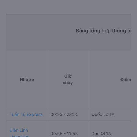
Nhà xe Mạnh Hùng (Bình Định) được đánh giá với số điểm
trung bình là 0.0/5 dựa trên 0 đánh giá của khách hàng đã
trải nghiệm dịch vụ của nhà xe này.
h. Thông tin liên hệ, đặt mua vé xe khách từ Trảng Bom -
Đồng Nai đi Thống Nhất - Đồng Nai Mạnh Hùng (Bình Định)
Văn phòng xe Mạnh Hùng (Bình Định) ở Trảng Bom -
Đồng Nai:
Xem địa chỉ văn phòng nhà xe Mạnh Hùng (Bình
Định):
https://vexere.com/vi-VN/xe-manh-hung-
binh-dinh
Số điện thoại đặt mua vé xe Trảng Bom - Đồng Nai
Thống Nhất - Đồng Nai:
1900 888684
Bảng tổng hợp thông tin 