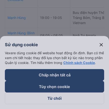
Giờ
Nhà xe
Điểm đi
chạy
close
Sử dụng cookie
Tuấn Tú Express
00:25 - 23:55
Quốc Lộ 1A
Vexere dùng cookie để website hoạt động ổn định. Bạn có thể
xem chi tiết hoặc thay đổi lựa chọn bất kỳ lúc nào trong phần
Quản lý cookie. Tìm hiểu thêm trong
Chính sách Cookie
.
Điền Linh
09:55 - 11:55
Dọc QL1A
Limousine
Chấp nhận tất cả
Bưu điện huyện Thống
Tùy chọn cookie
Mạnh Hùng
19:00 - 19:05
Tràng Bỏm, Trảng Bom
Vietnam
Từ chối
Mạnh Hùng (Bình
08:05 - 08:05
Ngã Tư Amata
Định)