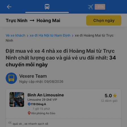
arrow_back
Tải app Vexere ngay!
Tải app Vexere
-30k
Mở app
Mở app
Nhận ưu đãi thành viên độc
-30k/ghế khi đặt vé máy bay qua
quyền
app
Trực Ninh
Hoàng Mai
Chọn ngày
Vé xe khách
xe đi Hà Nội từ Nam Định
xe đi Hoàng Mai từ Trực
Ninh
Đặt mua vé xe 4 nhà xe đi Hoàng Mai từ Trực
Ninh chất lượng cao và giá vé ưu đãi nhất
: 34
chuyến mỗi ngày
Vexere Team
Ngày cập nhật: 09/08/2026
Bình An Limousine
5.0
Limousine 29 Ghế VIP
(2 đánh giá)
119 Đông A
1 giờ 15 phút
Văn phòng Ao Sào
quá ok , xe nhanh sạch sẽ