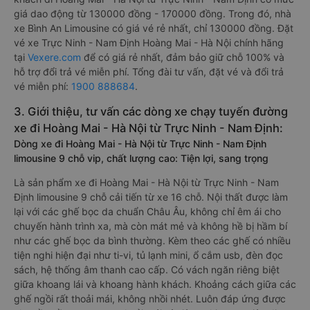
giá dao động từ 130000 đồng - 170000 đồng. Trong đó, nhà
xe Bình An Limousine có giá vé rẻ nhất, chỉ 130000 đồng. Đặt
vé xe Trực Ninh - Nam Định Hoàng Mai - Hà Nội chính hãng
tại
Vexere.com
để có giá rẻ nhất, đảm bảo giữ chỗ 100% và
hỗ trợ đổi trả vé miễn phí. Tổng đài tư vấn, đặt vé và đổi trả
vé miễn phí:
1900 888684
.
3. Giới thiệu, tư vấn các dòng xe chạy tuyến đường
xe đi Hoàng Mai - Hà Nội từ Trực Ninh - Nam Định:
Dòng xe đi Hoàng Mai - Hà Nội từ Trực Ninh - Nam Định
limousine 9 chỗ vip, chất lượng cao: Tiện lợi, sang trọng
Là sản phẩm xe đi Hoàng Mai - Hà Nội từ Trực Ninh - Nam
Định limousine 9 chỗ cải tiến từ xe 16 chỗ. Nội thất được làm
lại với các ghế bọc da chuẩn Châu Âu, không chỉ êm ái cho
chuyến hành trình xa, mà còn mát mẻ và không hề bị hầm bí
như các ghế bọc da bình thường. Kèm theo các ghế có nhiều
tiện nghi hiện đại như ti-vi, tủ lạnh mini, ổ cắm usb, đèn đọc
sách, hệ thống âm thanh cao cấp. Có vách ngăn riêng biệt
giữa khoang lái và khoang hành khách. Khoảng cách giữa các
ghế ngồi rất thoải mái, không nhồi nhét. Luôn đáp ứng được