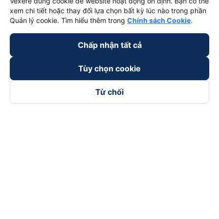
Vexere dùng cookie để website hoạt động ổn định. Bạn có thể
xem chi tiết hoặc thay đổi lựa chọn bất kỳ lúc nào trong phần
Quản lý cookie. Tìm hiểu thêm trong
Chính sách Cookie
.
Chấp nhận tất cả
Tùy chọn cookie
Từ chối
Theo dõi chúng tôi trên
Facebook
Tiktok
Youtube
Công ty TNHH Thương Mại Dịch Vụ Vexere
Địa chỉ đăng ký kinh doanh: 8C Chữ Đồng Tử, Phường Tân
Sơn Nhất, TP. Hồ Chí Minh, Việt Nam
Địa chỉ
:
Lầu 2, toà nhà H3 Circo Hoàng Diệu, 384 Hoàng Diệu,
Phường Khánh Hội, TP Hồ Chí Minh, Việt Nam
Tầng 3, toà nhà 101 Láng Hạ, 101 Láng Hạ, Phường Láng, TP.
Hà Nội, Việt Nam