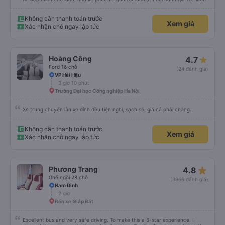
Không cần thanh toán trước
Xem giá
Xác nhận chỗ ngay lập tức
Hoàng Công
4.7
Ford 16 chỗ
(24 đánh giá)
VP Hải Hậu
3 giờ 10 phút
Trường Đại học Công nghiệp Hà Nội
Xe trung chuyển lẫn xe đính đều tiện nghi, sạch sẽ, giá cả phải chăng.
Không cần thanh toán trước
Xem giá
Xác nhận chỗ ngay lập tức
star_rate
Phương Trang
4.8
Ghế ngồi 28 chỗ
(3966 đánh giá)
Nam Định
2 giờ
Bến xe Giáp Bát
Excellent bus and very safe driving. To make this a 5-star experience, I