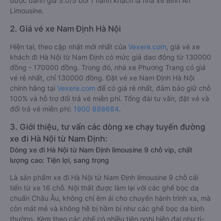
được đánh giá 5.0/5 bởi 1 hành khách là nhà xe Bình An
Limousine.
2. Giá vé xe Nam Định Hà Nội
Hiện tại, theo cập nhật mới nhất của
Vexere.com
, giá vé xe
khách đi Hà Nội từ Nam Định có mức giá dao động từ 130000
đồng - 170000 đồng. Trong đó, nhà xe Phương Trang có giá
vé rẻ nhất, chỉ 130000 đồng. Đặt vé xe Nam Định Hà Nội
chính hãng tại
Vexere.com
để có giá rẻ nhất, đảm bảo giữ chỗ
100% và hỗ trợ đổi trả vé miễn phí. Tổng đài tư vấn, đặt vé và
đổi trả vé miễn phí:
1900 888684
.
3. Giới thiệu, tư vấn các dòng xe chạy tuyến đường
xe đi Hà Nội từ Nam Định:
Dòng xe đi Hà Nội từ Nam Định limousine 9 chỗ vip, chất
lượng cao: Tiện lợi, sang trọng
Là sản phẩm xe đi Hà Nội từ Nam Định limousine 9 chỗ cải
tiến từ xe 16 chỗ. Nội thất được làm lại với các ghế bọc da
chuẩn Châu Âu, không chỉ êm ái cho chuyến hành trình xa, mà
còn mát mẻ và không hề bị hầm bí như các ghế bọc da bình
thường. Kèm theo các ghế có nhiều tiện nghi hiện đại như ti-