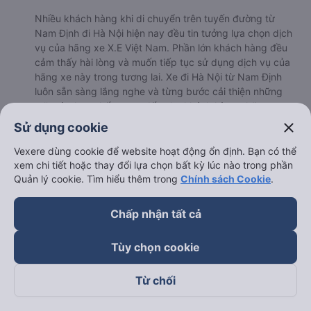
Nhiều khách hàng khi di chuyển trên tuyến đường từ
Nam Định đi Hà Nội hiện nay đều tin tưởng lựa chọn dịch
vụ của hãng xe X.E Việt Nam. Phần lớn khách hàng đều
cảm thấy hài lòng và muốn tiếp tục sử dụng dịch vụ của
hãng xe này trong tương lai. Xe đi Hà Nội từ Nam Định
luôn sẵn sàng lắng nghe và từng bước cải thiện những
mặt còn hạn chế, mang đến cho khách hàng những
chuyến đi tuyệt vời nhất.
close
Sử dụng cookie
b. Hình ảnh xe X.E Việt Nam
Vexere dùng cookie để website hoạt động ổn định. Bạn có thể
xem chi tiết hoặc thay đổi lựa chọn bất kỳ lúc nào trong phần
Quản lý cookie. Tìm hiểu thêm trong
Chính sách Cookie
.
Chấp nhận tất cả
Tùy chọn cookie
Từ chối