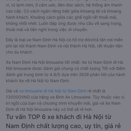
vi, tủ lạnh mini, ổ cắm usb, đèn đọc sách, hệ thống âm thanh
cao cấp. Có vách ngăn riêng biệt giữa khoang lái và khoang
hành khách. Khoảng cách giữa các ghế ngồi rất thoải mái,
không nhồi nhét. Luôn đáp ứng được nhu cầu về sang trọng,
thoải mái và tiện nghi trong việc di chuyển.
Đây là loại xe Nam Định Hà Nội có hỗ trợ đón/trả tận nơi miễn
phí tại nội thành Nam Định và nội thành Hà Nội, rất thuận tiện
cho du khách.
Xe Nam Định Hà Nội limousine tốt nhất: Xe từ Nam Định đi Hà
Nội limousine được đánh giá chung có chất lượng Tốt với điểm
đánh giá trung bình từ 4.8/5 dựa trên 2629 phản hồi của hành
khách Xe về Hà Nội từ Nam Định.
Giá vé
xe limousine đi Hà Nội từ Nam Định
rẻ nhất là
130000VND của hãng xe Bình An Limousine. Tùy thuộc vào vị
trí ngồi của bạn và chương trình khuyến mãi, giá vé Xe Nam
Định đi Hà Nội limousine này có thể sẽ rẻ hơn
Tư vấn TOP 6 xe khách đi Hà Nội từ
Nam Định chất lượng cao, uy tín, giá rẻ