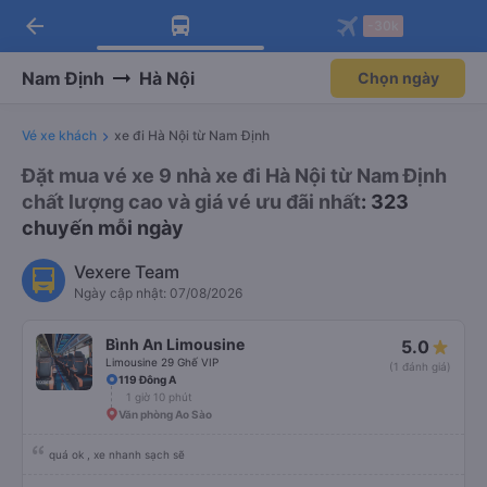
arrow_back
Tải app Vexere ngay!
Tải app Vexere
-30k
Mở app
Mở app
Nhận ưu đãi thành viên độc
-30k/ghế khi đặt vé máy bay qua
quyền
app
Nam Định
Hà Nội
Chọn ngày
Vé xe khách
xe đi Hà Nội từ Nam Định
Đặt mua vé xe 9 nhà xe đi Hà Nội từ Nam Định
chất lượng cao và giá vé ưu đãi nhất
: 323
chuyến mỗi ngày
Vexere Team
Ngày cập nhật: 07/08/2026
Bình An Limousine
5.0
Limousine 29 Ghế VIP
(1 đánh giá)
119 Đông A
1 giờ 10 phút
Văn phòng Ao Sào
quá ok , xe nhanh sạch sẽ