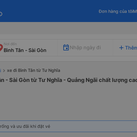
Đơn hàng của tôi
M
fo
Nơi đến
add
Nhập ngày đi
Thêm
xe đi Bình Tân từ Tư Nghĩa
i
ân - Sài Gòn từ Tư Nghĩa - Quảng Ngãi chất lượng cao
rống và ưu đãi khi đặt vé