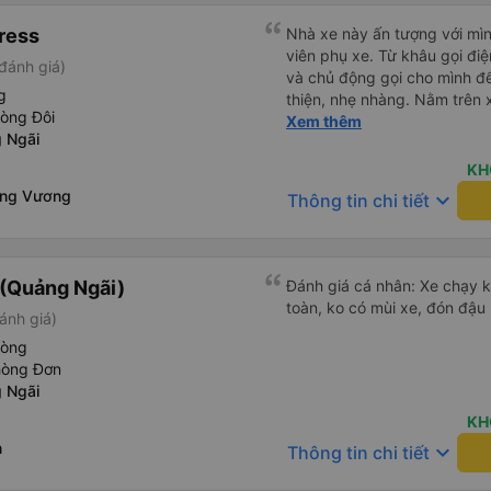
ress
Nhà xe này ấn tượng với mìn
viên phụ xe. Từ khâu gọi điện đến lúc lên xe đều rát sát sao
đánh giá)
và chủ động gọi cho mình để
g
thiện, nhẹ nhàng. Nằm trên xe cũng khá thoải mái, chăn nệm
hòng Đôi
nước suối đầy đủ. Chuyến xe
Xem thêm
 Ngãi
lớn tuổi thế nên khi hít thở 
Lúc xuống xe, điểm thả của
KH
Sợi ( Nha Trang ) và bắt G
ơng Vương
keyboard_arrow_down
Thông tin chi tiết
mình xuống ở đây không có 
địa bàn của thế lực xe ôm ngầ
thế là mình được chở xuống 
toàn hơn. Một Chuyến xe được biết thêm nhiều câu chuyện
(Quảng Ngãi)
Đánh giá cá nhân: Xe chạy 
mới. Cảm ơn nhà xe đã giúp
toàn, ko có mùi xe, đón đậ
ánh giá)
hòng
hòng Đơn
 Ngãi
KH
n
keyboard_arrow_down
Thông tin chi tiết