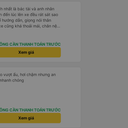
h nhất là bác tài và anh nhân
 hướng dẫn, giọng nói thân
 của mình hầu hết là các cô bác
sẽ thấy có một chút mùi người già
 mình ban đầu dự kiến là Ngã 3
ÔNG CẦN THANH TOÁN TRƯỚC
rab nhưng các anh hướng dẫn
Xem giá
ma nào dám chở đâu ( vì đây là
m, dân chơi cỏ kẹo ke...) Và
Ngã 3 thành , nơi sáng sủa an
ko vượt ẩu, hơi chậm nhưng an
 đỡ
u nhanh chóng
ÔNG CẦN THANH TOÁN TRƯỚC
Xem giá