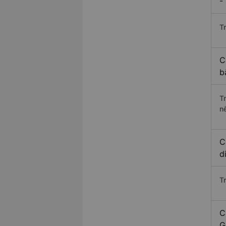
-
Tr
C
b
T
n
C
d
T
C
G