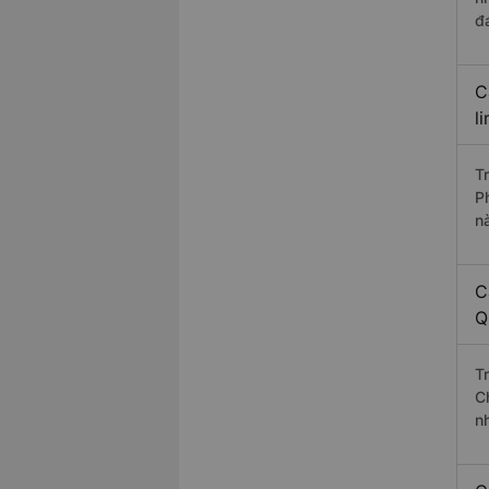
đ
C
l
T
P
n
C
Q
T
C
n