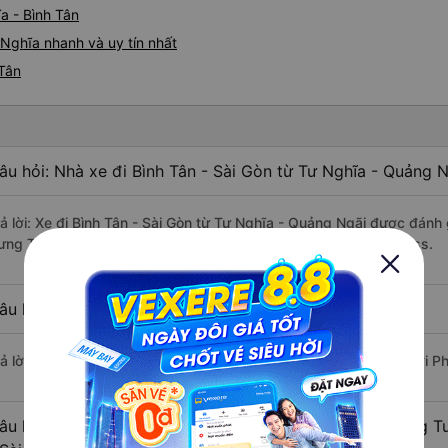
a - Bình Tân
 Nghĩa nhanh và uy tín nhất
 Tân
âu hỏi: Nhà xe đi Bình Tân - Sài Gòn từ Tư Nghĩa - Quảng 
rả lời: Xe đi Bình Tân - Sài Gòn từ Tư Nghĩa - Quảng Ngãi được đánh 
ưng Thịnh (Quảng Ngãi), Tuấn Tú Express, Mười Phương Express.
âu hỏi: Xe nào đi Bình Tân - Sài Gòn có giá rẻ nhất?
rả lời: Vé xe rẻ nhất có mức giá là 450.000 đồng của nhà xe Mười 
âu hỏi: Có bao nhiêu nhà xe đang khai thác tuyến đường T