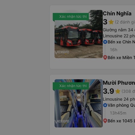
Chín Nghĩa
Xác nhận tức thì
3
star
(2 đánh gi
Giường nằm 34 
Limousine 22 p
Bến xe Chín 
16h
Bến xe Miền 
Mười Phươn
Xác nhận tức thì
3.9
star
(308 đ
Limousine 24 ph
Văn phòng Q
13h45m
Bến xe 1045 