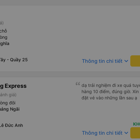
á)
chỗ
hòng
Nghĩa
Tây - Quầy 25
keyboard_arrow_down
Thông tin chi tiết
g Express
dạ trải nghiệm đi xe quá tuy
hàng 10 điểm, đúng giờ. Xin
ánh giá)
đặt vé vào những lần sau ạ
òng đôi
uảng Ngãi
KH
Lê Đức Anh
keyboard_arrow_down
Thông tin chi tiết