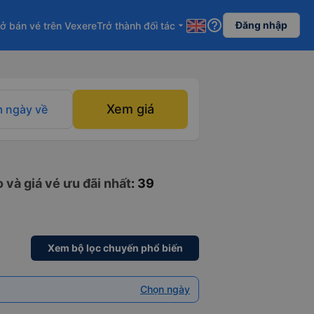
help_outline
Đăng nhập
ở bán vé trên Vexere
Trở thành đối tác
arrow_drop_down
Xem giá
 ngày về
 và giá vé ưu đãi nhất
: 39
Xem bộ lọc chuyến phổ biến
Chọn ngày