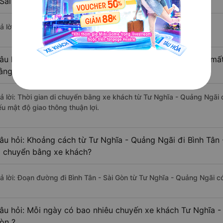
 Sài Gòn ?
ả lời: Hiện tại có 4 nhà xe khai thác tuyến đường.
âu hỏi: Từ Tư Nghĩa - Quảng Ngãi đi Bình Tân - Sài Gòn mất
ằng xe khách?
rả lời: Thời gian di chuyển bằng xe khách từ Tư Nghĩa - Quảng Ngãi 
ếu mật độ giao thông thuận lợi.
âu hỏi: Khoảng cách từ Tư Nghĩa - Quảng Ngãi đi Bình Tân 
i chuyển bằng xe khách?
rả lời: Đoạn đường đi Bình Tân - Sài Gòn từ Tư Nghĩa - Quảng Ngãi 
âu hỏi: Mỗi ngày có bao nhiêu chuyến xe khách Tư Nghĩa - 
òn ?