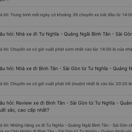
rả lời: Trung bình mỗi ngày có khoảng 39 chuyến xe bắt đầu từ 14:0
âu hỏi: Nhà xe đi Tư Nghĩa - Quảng Ngãi Bình Tân - Sài Gò
rả lời: Chuyến xe có giờ xuất phát sớm nhất vào lúc 14:00 là của nh
âu hỏi: Nhà xe đi Bình Tân - Sài Gòn từ Tư Nghĩa - Quảng N
rả lời: Chuyến xe có giờ xuất phát trễ (muộn) nhất là vào lúc 20:20 
âu hỏi: Review xe đi Bình Tân - Sài Gòn từ Tư Nghĩa - Quản
uất sắc, cao cấp nhất?
rả lời: Những hãng xe đi Tư Nghĩa - Quảng Ngãi Bình Tân - Sài Gòn ch
hà xe Chín Nghĩa đi Bình Tân - Sài Gòn từ Tư Nghĩa - Quảng Ngãi với