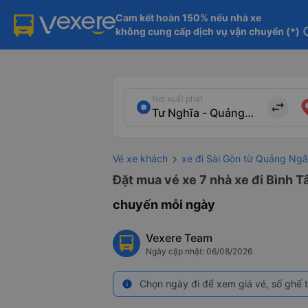
Cam kết hoàn 150% nếu nhà xe

không cung cấp dịch vụ vận chuyển (*)
in
Nơi xuất phát
import_export
Vé xe khách
xe đi Sài Gòn từ Quảng Ngã
Đặt mua vé xe 7 nhà xe đi Bình T
chuyến mỗi ngày
Vexere Team
Ngày cập nhật: 06/08/2026
Chọn ngày đi để xem giá vé, số ghế t
info