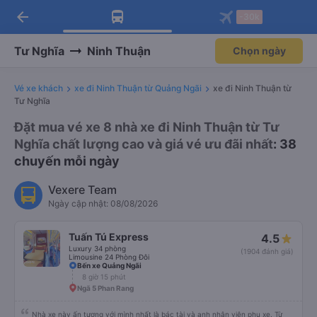
arrow_back
Tải app Vexere ngay!
Tải app Vexere
-30k
Mở app
Mở app
Nhận ưu đãi thành viên độc
-30k/ghế khi đặt vé máy bay qua
quyền
app
Tư Nghĩa
Ninh Thuận
Chọn ngày
Vé xe khách
xe đi Ninh Thuận từ Quảng Ngãi
xe đi Ninh Thuận từ
Tư Nghĩa
Đặt mua vé xe 8 nhà xe đi Ninh Thuận từ Tư
Nghĩa chất lượng cao và giá vé ưu đãi nhất
: 38
chuyến mỗi ngày
Vexere Team
Ngày cập nhật: 08/08/2026
Tuấn Tú Express
4.5
Luxury 34 phòng
(1904 đánh giá)
Limousine 24 Phòng Đôi
Bến xe Quảng Ngãi
8 giờ 15 phút
Ngã 5 Phan Rang
Nhà xe này ấn tượng với mình nhất là bác tài và anh nhân viên phụ xe. Từ