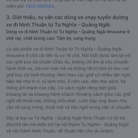
miễn phí:
1900 888684
.
3. Giới thiệu, tư vấn các dòng xe chạy tuyến đường
xe đi Ninh Thuận từ Tư Nghĩa - Quảng Ngãi:
Dòng xe đi Ninh Thuận từ Tư Nghĩa - Quảng Ngãi limousine 9
chỗ vip, chất lượng cao: Tiện lợi, sang trọng
Là sản phẩm xe đi Ninh Thuận từ Tư Nghĩa - Quảng Ngãi
limousine 9 chỗ cải tiến từ xe 16 chỗ. Nội thất được làm lại với
các ghế bọc da chuẩn Châu Âu, không chỉ êm ái cho chuyến
hành trình xa, mà còn mát mẻ và không hề bị hầm bí như các
ghế bọc da bình thường. Kèm theo các ghế có nhiều tiện nghi
hiện đại như ti-vi, tủ lạnh mini, ổ cắm usb, đèn đọc sách, hệ
thống âm thanh cao cấp. Có vách ngăn riêng biệt giữa
khoang lái và khoang hành khách. Khoảng cách giữa các ghế
ngồi rất thoải mái, không nhồi nhét. Luôn đáp ứng được nhu
cầu về sang trọng, thoải mái và tiện nghi trong việc di chuyển.
Đây là loại xe Tư Nghĩa - Quảng Ngãi Ninh Thuận có hỗ trợ
đón/trả tận nơi miễn phí tại nội thành Tư Nghĩa - Quảng Ngãi
và nội thành Ninh Thuận, rất thuận tiện cho du khách.