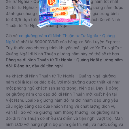
Xe Tư Nghĩa - Quảng Ngãi Ninh Thuận giường nằm tốt nhất:
Xe từ Tư Nghĩa - Quảng Ngãi đi Ninh Thuận giường nằm được
đánh giá chung chất lượng Tốt với điểm đánh giá trung bình
từ 4.3/5 dựa trên 4400 phản hồi của hành khách Xe về Ninh
Thuận từ Tư Nghĩa - Quảng Ngãi.
Giá vé
xe giường nằm đi Ninh Thuận từ Tư Nghĩa - Quảng
Ngãi
rẻ nhất là 500000VND của hãng xe Bốn Luyện Express.
Tùy thuộc vào chương trình khuyến mãi, giá vé Xe Tư Nghĩa -
Quảng Ngãi đi Ninh Thuận giường nằm này có thể sẽ rẻ hơn.
Dòng xe đi Ninh Thuận từ Tư Nghĩa - Quảng Ngãi giường nằm
đôi: Riêng tư, đầy đủ tiện nghi
Xe khách đi Ninh Thuận từ Tư Nghĩa - Quảng Ngãi giường
nằm đôi là loại xe đặc biệt. Với mỗi giường được thiết kế như
một phòng ngủ khách sạn sang trọng, hiện đại. Đây là dòng
xe giường nằm cho cặp đôi đi Ninh Thuận mới xuất hiện tại
Việt Nam. Loại xe giường nằm đôi ra đời nhằm đáp ứng yêu
cầu ngày càng cao của khách hàng về chất lượng dịch vụ
vận tải. So với xe giường nằm thông thường, xe giường nằm
đôi đi Ninh Thuận có nhiều ưu điểm và tiện nghi vượt trội. Màn
hình LCD với hàng nghìn bộ phim giải trí, wifi, và nước uống và