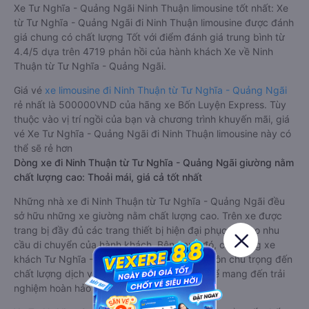
Xe Tư Nghĩa - Quảng Ngãi Ninh Thuận limousine tốt nhất: Xe
từ Tư Nghĩa - Quảng Ngãi đi Ninh Thuận limousine được đánh
giá chung có chất lượng Tốt với điểm đánh giá trung bình từ
4.4/5 dựa trên 4719 phản hồi của hành khách Xe về Ninh
Thuận từ Tư Nghĩa - Quảng Ngãi.
Giá vé
xe limousine đi Ninh Thuận từ Tư Nghĩa - Quảng Ngãi
rẻ nhất là 500000VND của hãng xe Bốn Luyện Express. Tùy
thuộc vào vị trí ngồi của bạn và chương trình khuyến mãi, giá
vé Xe Tư Nghĩa - Quảng Ngãi đi Ninh Thuận limousine này có
thể sẽ rẻ hơn
Dòng xe đi Ninh Thuận từ Tư Nghĩa - Quảng Ngãi giường nằm
chất lượng cao: Thoải mái, giá cả tốt nhất
Những nhà xe đi Ninh Thuận từ Tư Nghĩa - Quảng Ngãi đều
sở hữu những xe giường nằm chất lượng cao. Trên xe được
trang bị đầy đủ các trang thiết bị hiện đại phục vụ cho nhu
cầu di chuyển của hành khách. Bên cạnh đó, các hãng xe
khách Tư Nghĩa - Quảng Ngãi Ninh Thuận luôn chú trọng đến
chất lượng dịch vụ, không ngừng cải thiện để mang đến trải
nghiệm hoàn hảo cho hành khách.