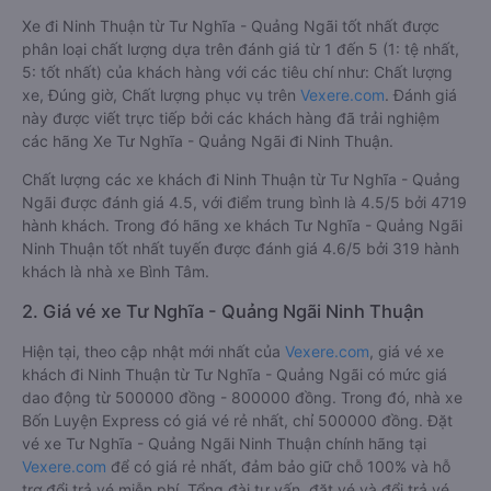
Xe đi Ninh Thuận từ Tư Nghĩa - Quảng Ngãi tốt nhất được
phân loại chất lượng dựa trên đánh giá từ 1 đến 5 (1: tệ nhất,
5: tốt nhất) của khách hàng với các tiêu chí như: Chất lượng
xe, Đúng giờ, Chất lượng phục vụ trên
Vexere.com
. Đánh giá
này được viết trực tiếp bởi các khách hàng đã trải nghiệm
các hãng Xe Tư Nghĩa - Quảng Ngãi đi Ninh Thuận.
Chất lượng các xe khách đi Ninh Thuận từ Tư Nghĩa - Quảng
Ngãi được đánh giá 4.5, với điểm trung bình là 4.5/5 bởi 4719
hành khách. Trong đó hãng xe khách Tư Nghĩa - Quảng Ngãi
Ninh Thuận tốt nhất tuyến được đánh giá 4.6/5 bởi 319 hành
khách là nhà xe Bình Tâm.
2. Giá vé xe Tư Nghĩa - Quảng Ngãi Ninh Thuận
Hiện tại, theo cập nhật mới nhất của
Vexere.com
, giá vé xe
khách đi Ninh Thuận từ Tư Nghĩa - Quảng Ngãi có mức giá
dao động từ 500000 đồng - 800000 đồng. Trong đó, nhà xe
Bốn Luyện Express có giá vé rẻ nhất, chỉ 500000 đồng. Đặt
vé xe Tư Nghĩa - Quảng Ngãi Ninh Thuận chính hãng tại
Vexere.com
để có giá rẻ nhất, đảm bảo giữ chỗ 100% và hỗ
trợ đổi trả vé miễn phí. Tổng đài tư vấn, đặt vé và đổi trả vé