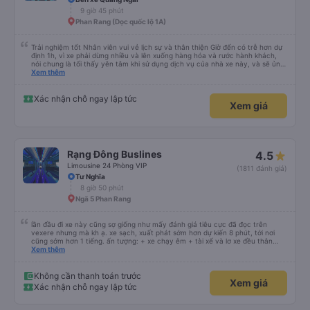
9 giờ 45 phút
Phan Rang (Dọc quốc lộ 1A)
Trải nghiệm tốt Nhân viên vui vẻ lịch sự và thân thiện Giờ đến có trễ hơn dự
định 1h, vì xe phải dừng nhiều và lên xuống hàng hóa và rước hành khách,
nói chung là tối thấy yên tâm khi sử dụng dịch vụ của nhà xe này, và sẽ ủng
hộ và giới thiệu cho người thân sử dụng dịch vụ của nhà xe này
Xem thêm
Xác nhận chỗ ngay lập tức
Xem giá
Rạng Đông Buslines
4.5
Limousine 24 Phòng VIP
(1811 đánh giá)
Tư Nghĩa
8 giờ 50 phút
Ngã 5 Phan Rang
lần đầu đi xe này cũng sợ giống như mấy đánh giá tiêu cực đã đọc trên
vexere nhưng mà kh ạ. xe sạch, xuất phát sớm hơn dự kiến 8 phút, tới nơi
cũng sớm hơn 1 tiếng. ấn tượng: + xe chạy êm + tài xế và lơ xe đều thân
thiện dễ thương. thật ra cũng kh tiếp xúc nhiều+ lắm nhưng cá nhân mình
Xem thêm
cảm thấy vậy + đồ ăn tối đa dạng, nêm nếm thì tùy người thấy hợp, cá nhân
mình thấy kh hợp lắm nhưng chưa đến mức tệ mình đi chuyến quảng ngãi -
an sương, xe dừng đúng 3 lần (cả ăn tối) cho khách đi vệ sinh. cái hay ở đây
Không cần thanh toán trước
Xem giá
là khi gần tới chỗ ăn tối sẽ có loa thông báo, loa báo là dừng 30p nhưng thực
Xác nhận chỗ ngay lập tức
tế chỉ dừng khoảng 25p, chắc do khách đã lên đông đủ. tóm lại thì lần đầu đi
xe này và sẽ có lần sau nếu có dịp, ấn tượng tốt