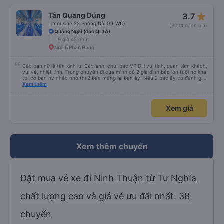
star_rate
Tân Quang Dũng
3.7
Limousine 22 Phòng Đôi G ( WC)
(3004 đánh giá)
Quảng Ngãi (dọc QL1A)
9 giờ 45 phút
Ngã 5 Phan Rang
Các bạn nữ lễ tân xinh iu. Các anh, chú, bác VP ĐH vui tính, quan tâm khách,
vui vẻ, nhiệt tình. Trong chuyến đi của mình có 2 gia đình bác lớn tuổi nc khá
to, có bạn nv nhắc nhở thì 2 bác mắng lại bạn ấy. Nếu 2 bác ấy có đánh giá
xấu thì mình ngược lại nha. Bạn ấy nhắc nhở rất đúng. 2 bác nói rất to. To
Xem thêm
đến lỗi mình ngủ còn mơ được câu chuyện các bác nói với nhau xuất hiện
trong giấc mơ của mình luôn. Nên nếu bạn ấy bị phản ánh thì đừng trừ lương
bạn ấy nha. Nếu bạn ấy bị trừ thì bảo bạn ấy liên hệ sđt của mình, mình hỗ
Xem giá
trợ ạ. Số mình đuôi 666, chuyến ĐH-NT ngày 16/1. À các bạn nữ lễ tân xinh
iu còn đổi cho mình phòng đơn sang đôi xong còn note là (một mình) yêu
luôn. Nhưng phòng đôi mà nằm một thì mỗi lần xe rẽ 1 cái là ✈️ Ít đi xe khách
nhưng đủ để đánh giá 10/10.
Xem thêm chuyến
Đặt mua vé xe đi Ninh Thuận từ Tư Nghĩa
chất lượng cao và giá vé ưu đãi nhất: 38
chuyến