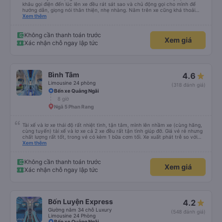
khâu gọi điện đến lúc lên xe đều rát sát sao và chủ động gọi cho mình để
hướng dẫn, giọng nói thân thiện, nhẹ nhàng. Nằm trên xe cũng khá thoải
mái, chăn nệm nước suối đầy đủ. Chuyến xe của mình hầu hết là các cô bác
Xem thêm
lớn tuổi thế nên khi hít thở sẽ thấy có một chút mùi người già Lúc xuống xe,
điểm thả của mình ban đầu dự kiến là Ngã 3 Sợi ( Nha Trang ) và bắt Grab
nhưng các anh hướng dẫn mình xuống ở đây không có ma nào dám chở đâu
Không cần thanh toán trước
Xem giá
( vì đây là địa bàn của thế lực xe ôm ngầm, dân chơi cỏ kẹo ke...) Và thế là
Xác nhận chỗ ngay lập tức
mình được chở xuống Ngã 3 thành , nơi sáng sủa an toàn hơn. Một Chuyến
xe được biết thêm nhiều câu chuyện mới. Cảm ơn nhà xe đã giúp đỡ
Bình Tâm
4.6
Limousine 24 phòng
(318 đánh giá)
Bến xe Quảng Ngãi
8 giờ
Ngã 5 Phan Rang
Tài xế và lơ xe thái độ rất nhiệt tình, tận tâm, mình lên nhầm xe (cùng hãng,
cùng tuyến) tài xế và lơ xe cả 2 xe đều rất tận tình giúp đỡ. Giá vé rẻ nhưng
chất lượng rất tốt, trong vé có kèm 1 bữa cơm tối. Xe xuất phát trễ so với
trên app 45p, nhưng do bão nên trời mưa rất to, có thể thông cảm được.
Xem thêm
99/10
Không cần thanh toán trước
Xem giá
Xác nhận chỗ ngay lập tức
Bốn Luyện Express
4.2
Giường nằm 34 chỗ Luxury
(548 đánh giá)
Limousine 24 Phòng
Bến xe Quảng Ngãi