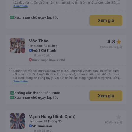
sữa đậu nành. Xe giường nằm êm, gối cũng êm luôn, nhà xe còn cẩn thận
treo thêm ở mỗi giường một cái giỏ nhỏ để đựng chai nước uống tránh rớt.
Xem thêm
Lái xe chạy an toàn, không phóng nhanh vượt ẩu. Dù lúc đi xe trống rất
nhiều chỗ những xe chỉ đón những khách đã đặt xe trước, không đón khách
ngoài (với số tiền bỏ ra cho tuyến đường như vậy thì thấy rất tốt)
Xác nhận chỗ ngay lập tức
Xem giá
star_rate
Mộc Thảo
4.8
Limousine 34 giường
(1995 đánh giá)
Ngã 3 Chí Thạnh
6 giờ 40 phút
Bình Thuận (Dọc QL1A)
Chúng tôi rất hài lòng với chuyến đi 8,5 tiếng ngày hôm qua. Tài xế xe buýt
rất tuyệt vời. Ghế ngồi thoải mái và sạch sẽ, có nước uống và khăn lau tay.
Có điểm dừng ăn uống tuyệt vời. Có nhiều lần dừng nghỉ để đi vệ sinh. Điều
duy nhất tôi muốn đề xuất để cải thiện là cho phép thanh toán bằng thẻ
Xem thêm
nước ngoài khi đặt vé trên ứng dụng.
Không cần thanh toán trước
Xem giá
Xác nhận chỗ ngay lập tức
star_rate
Mạnh Hùng (Bình Định)
Limousine 22 Phòng Đôi
(0 đánh giá)
VP Phước Sơn
9 giờ 35 phút