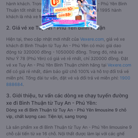
hành khách. Trong đó hãng xe khách Tuy An - Phú Yên Bình
Thuận tốt nhất tuyến được đánh giá 4.8/5 bởi 1995 hành
khách là nhà xe Mộc Thảo.
2. Giá vé xe Tuy An - Phú Yên Bình Thuận
Hiện tại, theo cập nhật mới nhất của
Vexere.com
, giá vé xe
khách đi Bình Thuận từ Tuy An - Phú Yên có mức giá dao
động từ 320000 đồng - 1050000 đồng. Trong đó, nhà xe
Như Ý 78 (Phú Yên) có giá vé rẻ nhất, chỉ 320000 đồng. Đặt
vé xe Tuy An - Phú Yên Bình Thuận chính hãng tại
Vexere.com
để có giá rẻ nhất, đảm bảo giữ chỗ 100% và hỗ trợ đổi trả vé
miễn phí. Tổng đài tư vấn, đặt vé và đổi trả vé miễn phí:
1900
888684
.
3. Giới thiệu, tư vấn các dòng xe chạy tuyến đường
xe đi Bình Thuận từ Tuy An - Phú Yên:
Dòng xe đi Bình Thuận từ Tuy An - Phú Yên limousine 9 chỗ
vip, chất lượng cao: Tiện lợi, sang trọng
Là sản phẩm xe đi Bình Thuận từ Tuy An - Phú Yên limousine 9
chỗ cải tiến từ xe 16 chỗ. Nội thất được làm lại với các ghế