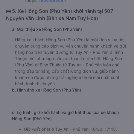
giường nằm 320000đ/vé
limousine 320000đ/vé
g. Review, đánh giá chất lượng xe Như Ý 78 (Phú Yên)
Nhà xe Như Ý 78 (Phú Yên) được đánh giá với số điểm
trung bình là 4.5/5 dựa trên 284 đánh giá của khách hàng
đã trải nghiệm dịch vụ của nhà xe này.
h. Thông tin liên hệ, đặt mua vé xe khách từ Tuy An - Phú
Yên đi Bình Thuận Như Ý 78 (Phú Yên)
Văn phòng xe Như Ý 78 (Phú Yên) ở Tuy An - Phú Yên:
Xem địa chỉ văn phòng nhà xe Như Ý 78 (Phú Yên):
https://vexere.com/vi-VN/xe-nhu-y-78-phu-yen
Số điện thoại đặt mua vé xe Tuy An - Phú Yên Bình
Thuận:
1900 888684
🚌 5. Xe Hồng Sơn (Phú Yên) khởi hành tại 507
Nguyễn Văn Linh (Bến xe Nam Tuy Hòa)
a. Giới thiệu xe Hồng Sơn (Phú Yên)