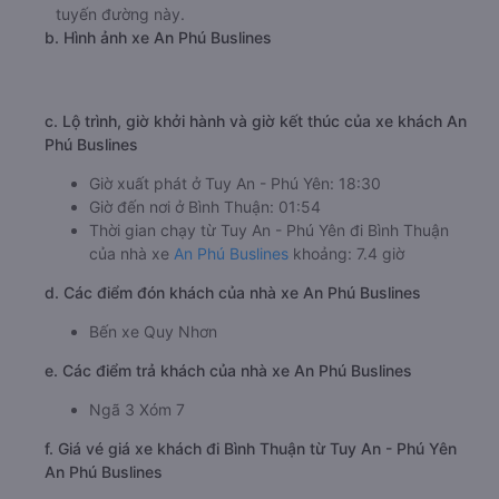
limousine
Số điện thoại đặt mua vé xe Tuy An - Phú Yên Bình
Thuận:
1900 888684
🚌 3. Xe An Phú Buslines khởi hành tại 71 Tây Sơn
(Bến xe Quy Nhơn)
a. Giới thiệu xe An Phú Buslines
An Phú Buslines là một nhà xe uy tín, chuyên nghiệp với
nhiều năm kinh nghiệm. Nhà xe khai thác nhiều tuyến
đường trên khắp cả nước, trong đó có tuyến đường từ
Tuy An - Phú Yên đi Bình Thuận. Với chất lượng dịch vụ
tốt, An Phú Buslines đi Bình Thuận từ Tuy An - Phú Yên đã
thu hút được nhiều khách hàng, trở thành một trong
những nhà xe khách được nhiều người lựa chọn nhất trên
tuyến đường này.
b. Hình ảnh xe An Phú Buslines
c. Lộ trình, giờ khởi hành và giờ kết thúc của xe khách An