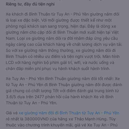
Riêng tư, đầy đủ tiện nghi
Xe khách đi Bình Thuận từ Tuy An - Phú Yên giường nằm đôi
là loại xe đặc biệt. Với mỗi giường được thiết kế như một
phòng ngủ khách sạn sang trọng, hiện đại. Đây là dòng xe
giường nằm cho cặp đôi đi Bình Thuận mới xuất hiện tại Việt
Nam. Loại xe giường nằm đôi ra đời nhằm đáp ứng yêu cầu
ngày càng cao của khách hàng về chất lượng dịch vụ vận tải.
So với xe giường nằm thông thường, xe giường nằm đôi đi
Bình Thuận có nhiều ưu điểm và tiện nghi vượt trội. Màn hình
LCD với hàng nghìn bộ phim giải trí, wifi, và nước uống và
chăn đắp miễn phí phục vụ hành khách suốt hành trình.
Xe Tuy An - Phú Yên Bình Thuận giường nằm đôi tốt nhất: Xe
từ Tuy An - Phú Yên đi Bình Thuận giường nằm đôi được đánh
giá chung có chất lượng Tốt với điểm đánh giá trung bình từ
3.6/5 dựa trên 2477 phản hồi của hành khách Xe về Bình
Thuận từ Tuy An - Phú Yên.
Giá vé
xe giường nằm đôi đi Bình Thuận từ Tuy An - Phú Yên
rẻ nhất là 380000VND của hãng xe Thảo Mạnh Hùng. Tùy
thuộc vào chương trình khuyến mãi, giá vé Xe Tuy An - Phú