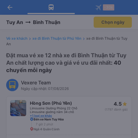
arrow_back
Tải app Vexere ngay!
Tải app Vexere
-30k
Mở app
Mở app
Nhận ưu đãi thành viên độc
-30k/ghế khi đặt vé máy bay qua
quyền
app
Tuy An
Bình Thuận
Chọn ngày
Vé xe khách
xe đi Bình Thuận từ Phú Yên
xe đi Bình Thuận từ Tuy
An
Đặt mua vé xe 12 nhà xe đi Bình Thuận từ Tuy
An chất lượng cao và giá vé ưu đãi nhất
: 40
chuyến mỗi ngày
Vexere Team
Ngày cập nhật: 07/08/2026
Hồng Sơn (Phú Yên)
4.5
Limousine Giường Phòng 22 Chỗ
(1797 đánh giá)
Limousine giường nằm 34 chỗ
+1 loại xe khác
Bến xe Nam Tuy Hòa
7 giờ 2 phút
Ngã 4 Quân Cảnh