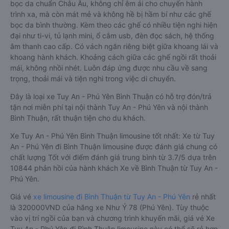
bọc da chuẩn Châu Âu, không chỉ êm ái cho chuyến hành
trình xa, mà còn mát mẻ và không hề bị hầm bí như các ghế
bọc da bình thường. Kèm theo các ghế có nhiều tiện nghi hiện
đại như ti-vi, tủ lạnh mini, ổ cắm usb, đèn đọc sách, hệ thống
âm thanh cao cấp. Có vách ngăn riêng biệt giữa khoang lái và
khoang hành khách. Khoảng cách giữa các ghế ngồi rất thoải
mái, không nhồi nhét. Luôn đáp ứng được nhu cầu về sang
trọng, thoải mái và tiện nghi trong việc di chuyển.
Đây là loại xe Tuy An - Phú Yên Bình Thuận có hỗ trợ đón/trả
tận nơi miễn phí tại nội thành Tuy An - Phú Yên và nội thành
Bình Thuận, rất thuận tiện cho du khách.
Xe Tuy An - Phú Yên Bình Thuận limousine tốt nhất: Xe từ Tuy
An - Phú Yên đi Bình Thuận limousine được đánh giá chung có
chất lượng Tốt với điểm đánh giá trung bình từ 3.7/5 dựa trên
10844 phản hồi của hành khách Xe về Bình Thuận từ Tuy An -
Phú Yên.
Giá vé
xe limousine đi Bình Thuận từ Tuy An - Phú Yên
rẻ nhất
là 320000VND của hãng xe Như Ý 78 (Phú Yên). Tùy thuộc
vào vị trí ngồi của bạn và chương trình khuyến mãi, giá vé Xe
Tuy An - Phú Yên đi Bình Thuận limousine này có thể sẽ rẻ hơn