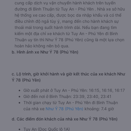
trải nghiệm dịch vụ của nhà xe này.
h. Thông tin liên hệ, đặt mua vé xe khách từ Tuy An - Phú
Yên đi Bình Thuận An Phú Buslines
Văn phòng xe An Phú Buslines ở Tuy An - Phú Yên:
Xem địa chỉ văn phòng nhà xe An Phú Buslines:
https://vexere.com/vi-VN/xe-an-phu
Số điện thoại đặt mua vé xe Tuy An - Phú Yên Bình
Thuận:
1900 888684
🚌 4. Xe Như Ý 78 (Phú Yên) khởi hành tại Dọc Quốc
lộ 1A
a. Giới thiệu xe Như Ý 78 (Phú Yên)
Nhà xe Như Ý 78 (Phú Yên) là một nhà xe uy tín, chuyên
cung cấp dịch vụ vận chuyển hành khách trên tuyến
đường đi Bình Thuận từ Tuy An - Phú Yên . Nhà xe sở hữu
hệ thống xe cao cấp, được bọc da nhập khẩu và có thể
điều chỉnh độ ngả tùy ý, mang đến cho hành khách sự
thoải mái trong suốt hành trình dài. Nếu bạn đang tìm
kiếm một địa chỉ xe khách từ Tuy An - Phú Yên đi Bình