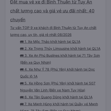
Đặt mua vé xe đi Bình Thuận từ Tuy An
chất lượng cao và giá vé ưu đãi nhất: 40
chuyến
Tư vấn TOP 9 xe khách đi Bình Thuận từ Tuy An chất
lượng cao, uy tín, giá rẻ nhất 08/2026
🚌 1. Xe Mộc Thảo khởi hành tại QL1A
🚌 2. Xe Trọng Thủy Limousine khởi hành tại QL1A
🚌 3. Xe An Phú Buslines khởi hành tại 71 Tây Sơn
(Bến xe Quy Nhơn)
🚌 4. Xe Như Ý 78 (Phú Yên) khởi hành tại Dọc
Quốc lộ 1A
🚌 5. Xe Hồng Sơn (Phú Yên) khởi hành tại 507
Nguyễn Văn Linh (Bến xe Nam Tuy Hòa)
🚌 6. Xe Tân Quang Dũng khởi hành tại QL1A
🚌 7. Xe Mạnh Hùng khởi hành tại Quầy vé Mạnh
Hùng, 71 Tây Sơn (Bến xe Quy Nhơn)