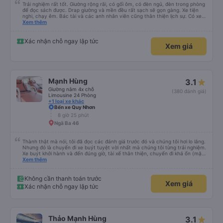
Trải nghiệm rất tốt. Giường rộng rãi, có gối ôm, có đèn ngủ, đèn trong phòng
để đọc sách được. Drap giường và mền đều rất sạch sẽ gọn gàng. Xe tiện
nghi, chạy êm. Bác tài và các anh nhân viên cũng thân thiện lịch sự. Có xe
trung chuyển về nội thành thành phố tuy hoà rất tiện. Giá vé hợp lý. Nói
Xem thêm
chung là mình rất ưng ý, cảm ơn nhà xe.
Xác nhận chỗ ngay lập tức
Xem giá
Mạnh Hùng
3.1
Giường nằm 4x chỗ
(380 đánh giá)
Limousine 24 Phòng
+1 loại xe khác
Bến xe Quy Nhơn
8 giờ 25 phút
Ngã Ba 46
Thành thật mà nói, tôi đã đọc các đánh giá trước đó và chúng tôi hơi lo lắng.
Nhưng đó là chuyến đi xe buýt tuyệt vời nhất mà chúng tôi từng trải nghiệm.
Xe buýt khởi hành và đến đúng giờ, tài xế thân thiện, chuyến đi khá ổn (mặc
dù vẫn hơi xóc, nhưng đó là đặc trưng của Việt Nam ^^), và chỗ ngồi thoải
Xem thêm
mái. Chúng tôi thực sự rất hài lòng.
Không cần thanh toán trước
Xem giá
Xác nhận chỗ ngay lập tức
Thảo Mạnh Hùng
3.1