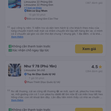
Limousine 22 Phòng Đôi
(367 đánh giá)
Limousine 22 Phòng Đơn
+1 loại xe khác
Bến xe Quy Nhơn
15 giờ 50 phút
Bến xe trung tâm Cần Thơ
quý công ty nên: 1) kiểm tra và dán tem hành lý cho khách theo màu của
từng chuyến tránh mất mát và nhầm chuyến khi tập kết hàng lên xe. vì mình
có 2 chuyến sài gòn và cần thơ đợi chung 1 khung giờ, 1 địa điểm. vì là khách
thân thiết của quý công ty nên rất hài lòng và tin tưởng. tuy nhiên rất mong
Xem thêm
muốn đội ngũ nhân viên anh chị em nhà xe cùng nhau cải thiện ngày một
phát triển. 2) đồng nhất về cách giao tiếp và CSKH nhẹ nhàng, chu đáo nữa
thì chắc chắn quy công ty là nhà xe được yêu thích và lựa chọn số 1 quy
Không cần thanh toán trước
Xem giá
nhơn. rất cảm ơn quý anh chị em cty cũng như chị Thảo đã lắng nghe và
Xác nhận chỗ ngay lập tức
tiếp nhận. " khách hàng thân thiết nhiều năm của nhà xe từ thời sinh viên"
Như Ý 78 (Phú Yên)
4.5
Limousine 34 chỗ
(284 đánh giá)
Tuy An (Dọc Quốc lộ 1A)
7 giờ 50 phút
Phan Thiết (Dọc Quốc lộ 1A)
Nv dễ thương, cái xe cũng dễ thương 😂 xe mới, sạch sẽ, pikachu treo khắp
xe, mỗi giường còn có 1 con pikachu dàiiiiii để ôm nữa 🤣 cái mền hoạ tiết heo
hồng chắc con nít khoái lắm đây. Lần đầu tiên mình thấy có nhà xe chuẩn bị
cả bàn chải đánh răng. Có 2 ông bà cụ lên xe còn được nv dẫn tới tận nơi để
Xem thêm
hỗ trợ, nói chung là chu đáo ah.
Không cần thanh toán trước